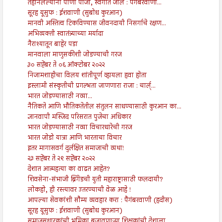
तहानलेल्यांना पाणी पाजा, स्वर्गात जाल : पैगंबरवाणी...
सूरह यूसुफ : ईशवाणी (सुबोध कुरआन)
मानवी अस्तित्व टिकविण्यास जीवनदायी निसर्गाचे रक्षण...
अभिव्यक्ती स्वातंत्र्याच्या मर्यादा
नैराश्यातून बाहेर पडा
मानवाला माणुसकीशी जोडण्याची गरज
३० सप्टेंबर ते ०६ ऑक्टोबर २०२२
निजामशाहीचा विलय शांतीपूर्ण व्हायला हवा होता
इस्लामी संस्कृतीची प्रगल्भता जाणणारा राजा : चार्ल्...
भारत जोडण्यासाठी नव्या...
नैतिकते आणि भौतिकतेतील संतुलन साधण्यासाठी कुरआन का...
ज्ञानवापी मस्जिद परिसरात पुजेचा अधिकार
भारत जोडण्यासाठी नव्या विचारधारेची गरज
भारत जोडो यात्रा आणि भारताचा विचार
इतर मागासवर्ग दुर्लक्षित समाजाची व्यथा!
२३ सप्टेंबर ते २९ सप्टेंबर २०२२
देशात आत्महत्या का वाढत आहेत?
शिवसेना-संभाजी ब्रिगेडची युती महाराष्ट्रासाठी फलदायी?
लोकहो, ही रस्त्यावर उतरण्याची वेळ आहे !
आपल्या सेवकांशी सौम्य व्यवहार करा : पैगंबरवाणी (हदीस)
सूरह यूसुफ : ईशवाणी (सुबोध कुरआन)
समाजसुधारकांची भूमिका बजावणाऱ्या शिक्षकांची देशाला...