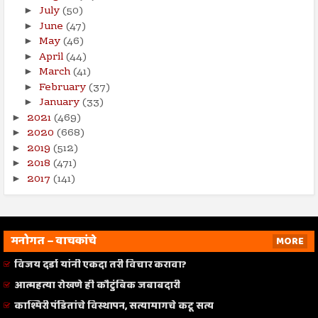
July
(50)
►
June
(47)
►
May
(46)
►
April
(44)
►
March
(41)
►
February
(37)
►
January
(33)
►
2021
(469)
►
2020
(668)
►
2019
(512)
►
2018
(471)
►
2017
(141)
►
मनोगत – वाचकांचे
MORE
विजय दर्डा यांनी एकदा तरी विचार करावा?
आत्महत्या रोखणे ही कौटुंबिक जबाबदारी
काश्मिरी पंडितांचे विस्थापन, सत्यामागचे कटू सत्य