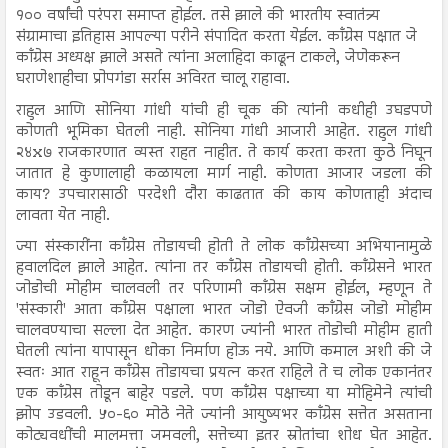
१०० वर्षांची परंपरा समाप्त होईल. तसे झाले की भारतीय स्वातंत्र्य
संग्रामाचा इतिहास आपल्या परीने संपादित करता येईल. काँग्रेस पक्षात जे
काँग्रेस अध्यक्ष झाले असते त्यांना अलाहिदा काढून टाकले, जेणेकरून
घराणेशाहीचा प्रोपगंडा सर्रास अविरत चालू राहावा.
राहुल आणि सोनिया गांधी यांची ही चूक की त्यांनी कधीही उघडपणे
कोणती भूमिका घेतली नाही. सोनिया गांधी आजारी आहेत. राहुल गांधी
२४x७ राजकारणात व्यस्त राहत नाहीत. ते कार्य करता करता कुठे निघून
जातात हे कुणालाही कळायला मार्ग नाही. कोणता आजार जडला की
काय? उपचारासाठी परदेशी दौरा काढतात की काय कोणताही अंदाच
लावता येत नाही.
ज्या संस्कारींना काँग्रेस तोडायची होती ते लोक काँग्रेसच्या अभियानामुळे
हवालदिल झाले आहेत. त्यांना तर काँग्रेस तोडायची होती. काँग्रेसने भारत
जोडोची मोहीम चालवली तर परिणामी काँग्रेस सक्षम होईल, म्हणून ते
'संस्कारी' आता काँग्रेस पक्षाला भारत जोडो ऐवजी काँग्रेस जोडो मोहीम
चालवण्याचा सल्ला देत आहेत. कारण ज्यांनी भारत तोडोची मोहीम हाती
घेतली त्यांना यापासून धोका निर्माण होऊ नये. आणि कमाल अशी की जे
स्वतः आत राहून काँग्रेस तोडायचा प्रयत्न करत राहिले ते च लोक एकानंतर
एक काँग्रेस तोडून बाहेर पडले. पण काँग्रेस पक्षाच्या या मोहिमेने त्यांची
झोप उडवली. ५०-६० मोठे नेते ज्यांनी आयुष्यभर काँग्रेस सत्तेत असताना
कोट्यवधींची मालमत्ता जमवली, सत्तेच्या इतर स्रोतांचा शोध घेत आहेत.