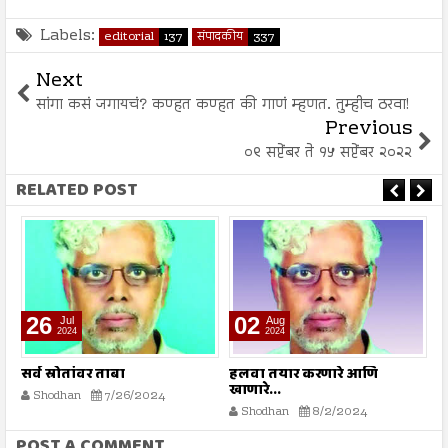
Labels:
editorial
137
संपादकीय
337
Next
सांगा कसं जगायचं? कण्हत कण्हत की गाणं म्हणत. तुम्हीच ठरवा!
Previous
०९ सप्टेंबर ते १५ सप्टेंबर २०२२
RELATED POST
02
09
Aug
Aug
2024
2024
हलवा तयार करणारे आणि
मुहम्मद यूनुस धगधगत्या
खाणारे...
बांग्लादेशाची धुरा सांभाळणार!
Shodhan
8/2/2024
Shodhan
8/9/2024
POST A COMMENT