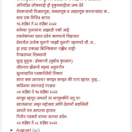
अनियंत्रित लोकशाही ही हुकुमशाहीला जन्म देते
शेतकऱ्यांची पिळवणूक, फसवणूक व अडवणूक करणाऱ्यांवर क...
सत्ता एक विचित्र श्वापद
१६ सप्टेंबर ते २२ सप्टेंबर २०२२
सत्तेच्या गुलामांना आझादी नको आहे
एकमेकांच्या घरात प्रवेश करण्याचे शिष्टाचार
देशातील प्रत्येक मुलगी ‘माझी मुलगी‘ म्हणणारे मौ. ज...
हा लढा एकट्या बिल्किसचा नक्कीच नाही!
पैगंबरांच्या शिकवणी
सूरह यूसुफ : ईशवाणी (सुबोध कुरआन)
जीवनात खेळाचे महत्त्व अतुलनीय
मूल्याधारित पत्रकारितेची शिकार
सांगा कसं जगायचं? कण्हत कण्हत की गाणं म्हणत. तुम्ह...
काँग्रेसचा स्वागतार्ह उपक्रम
०९ सप्टेंबर ते १५ सप्टेंबर २०२२
माणूस म्हणून जन्मलो तर माणुसकीने जगू या!
स्वातंत्र्याचा अमृत महोत्सव आणि देशाची सद्यस्थिती
आपले यश आपल्या हातात!
नितीन गडकरी यांच्या मागचा संदेश
०२ सप्टेंबर ते ०८ सप्टेंबर २०२२
August
(41)
►