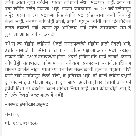
त्यांना आता पुन्हा काँग्रेस पक्षात प्रवेशाची संधी मिळणार नाही. आज ना
उद्या काँग्रेस सत्तेत येणारच आहे. भाजप जवळपास ७०-७५ वर्षे सत्तेपासून
बाहेर असताना त्या पक्षाच्या निष्ठावंतांनि पक्ष सोडण्याचा कधी विचारही
केला नाही. कारण कोणतेही असो, आणि म्हणून त्यांची सत्ता दिवसेंदिवस
वाढत चालली आहे. त्यांना सुद् अधिकार आहे सत्तेत राहण्याचा. मग ते
कुणाला आवडो की ना अवडो.
उशिरा का होईना काँग्रेसने शेवटी जनसंपर्काची मोहीम हाती घेतली आहे.
उशीर यासाठी की संस्कारी लोकांनी काँग्रेस पक्षाला आरोपांमध्ये जखडून
टाकले होते. पक्ष संभ्रमावस्थेत होता. शेवटी ईडीला तोंड द्यावे लागले. जगात
कोणतेही सत्तापालट कोणत्या ना कोणत्या प्रकारच्या जनांदोलनाशिवाय
साकार झालेले नाही. भारताच्या स्वातंत्र्य चळवळीची सुरुपात महात्मा गांधी
यांनी दांडी मार्चपासून केली होती, हा इतिहास आहे. बरे झाले काँग्रेस पक्षाने
हा उपक्रम हाती घेतला आहे. काहीच साध्य झाले नाही तर देशाची एकतर्फी
हवेची दिशा तर बदलेल. बदल सृष्टीचा नियम आहे. सत्ता कोणाचीही असू दे,
ती एके दिवशी बदलणारच हे नक्की!
- सय्यद इफ्तेखार अहमद
संपादक,
मो.: ९८२०१२१२०७