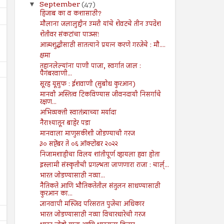
September
(47)
▼
हिजाब का व कशासाठी?
मौलाना जलालुद्दीन उमरी यांचे शेवटचे तीन उपदेश
शेतीवर संकटांचा पाऊस!
आत्मशुद्धीसाठी सातत्याने प्रयत्न करणे गरजेचे : मौ....
क्षमा
तहानलेल्यांना पाणी पाजा, स्वर्गात जाल :
पैगंबरवाणी...
सूरह यूसुफ : ईशवाणी (सुबोध कुरआन)
मानवी अस्तित्व टिकविण्यास जीवनदायी निसर्गाचे
रक्षण...
अभिव्यक्ती स्वातंत्र्याच्या मर्यादा
नैराश्यातून बाहेर पडा
मानवाला माणुसकीशी जोडण्याची गरज
16
16
Aug
Aug
2024
2024
३० सप्टेंबर ते ०६ ऑक्टोबर २०२२
निजामशाहीचा विलय शांतीपूर्ण व्हायला हवा होता
व्याज खाणारा रक्तात पोहत असतो :
सूरह बनीइस्राईल : ईशवाणी (दि
इस्लामी संस्कृतीची प्रगल्भता जाणणारा राजा : चार्ल्...
प्रेषितवाणी (हदीस)
Shodhan
8/16/2024
भारत जोडण्यासाठी नव्या...
Shodhan
8/16/2024
नैतिकते आणि भौतिकतेतील संतुलन साधण्यासाठी
कुरआन का...
ज्ञानवापी मस्जिद परिसरात पुजेचा अधिकार
भारत जोडण्यासाठी नव्या विचारधारेची गरज