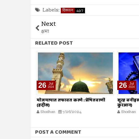
Labels:
दिव्यरत्न
497
Next
क्षमा
RELATED POST
26
26
Jul
Jul
2024
2024
(हदीस)
मोजमापात तफावत करणे : प्रेषितवाणी
सूरह बनीइस्
(हदीस)
कुरआन)
Shodhan
7/26/2024
Shodhan
POST A COMMENT