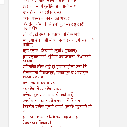
भारत जोडो यात्रा आणि भारताचा विचार
इतर मागासवर्ग दुर्लक्षित समाजाची व्यथा!
२३ सप्टेंबर ते २९ सप्टेंबर २०२२
देशात आत्महत्या का वाढत आहेत?
शिवसेना-संभाजी ब्रिगेडची युती महाराष्ट्रासाठी
फलदायी?
लोकहो, ही रस्त्यावर उतरण्याची वेळ आहे !
आपल्या सेवकांशी सौम्य व्यवहार करा : पैगंबरवाणी
(हदीस)
सूरह यूसुफ : ईशवाणी (सुबोध कुरआन)
समाजसुधारकांची भूमिका बजावणाऱ्या शिक्षकांची
देशाला...
अनियंत्रित लोकशाही ही हुकुमशाहीला जन्म देते
शेतकऱ्यांची पिळवणूक, फसवणूक व अडवणूक
करणाऱ्यांवर क...
सत्ता एक विचित्र श्वापद
१६ सप्टेंबर ते २२ सप्टेंबर २०२२
सत्तेच्या गुलामांना आझादी नको आहे
एकमेकांच्या घरात प्रवेश करण्याचे शिष्टाचार
देशातील प्रत्येक मुलगी ‘माझी मुलगी‘ म्हणणारे मौ.
ज...
हा लढा एकट्या बिल्किसचा नक्कीच नाही!
पैगंबरांच्या शिकवणी