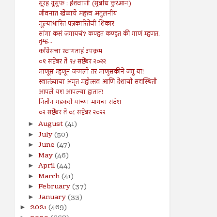
सूरह यूसुफ : ईशवाणी (सुबोध कुरआन)
जीवनात खेळाचे महत्त्व अतुलनीय
मूल्याधारित पत्रकारितेची शिकार
सांगा कसं जगायचं? कण्हत कण्हत की गाणं म्हणत.
तुम्ह...
काँग्रेसचा स्वागतार्ह उपक्रम
०९ सप्टेंबर ते १५ सप्टेंबर २०२२
माणूस म्हणून जन्मलो तर माणुसकीने जगू या!
स्वातंत्र्याचा अमृत महोत्सव आणि देशाची सद्यस्थिती
आपले यश आपल्या हातात!
नितीन गडकरी यांच्या मागचा संदेश
०२ सप्टेंबर ते ०८ सप्टेंबर २०२२
August
(41)
►
July
(50)
►
June
(47)
►
May
(46)
►
April
(44)
►
March
(41)
►
February
(37)
►
January
(33)
►
2021
(469)
►