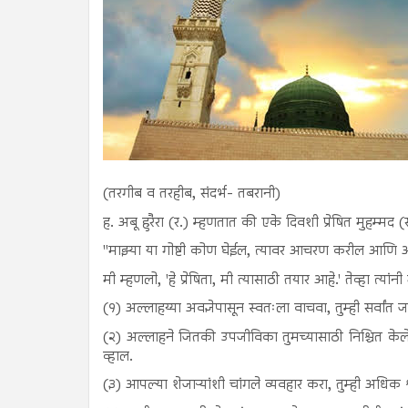
(तरगीब व तरहीब, संदर्भ- तबरानी)
ह. अबू हुरैरा (र.) म्हणतात की एके दिवशी प्रेषित मुहम्मद (
"माझ्या या गोष्टी कोण घेईल, त्यावर आचरण करील आणि आच
मी म्हणलो, 'हे प्रेषिता, मी त्यासाठी तयार आहे.' तेव्हा त्
(१) अल्लाहय्या अवज्ञेपासून स्वतःला वाचवा, तुम्ही सर्वांत
(२) अल्लाहने जितकी उपजीविका तुमच्यासाठी निश्चित केलेली
व्हाल.
(३) आपल्या शेजाऱ्यांशी चांगले व्यवहार करा, तुम्ही अधिक श्र