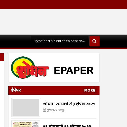
ईपेपर
MORE
शोधन- २८ मार्च ते ३ एप्रिल २०२५
3/27/2025
१६ ऑगस्ट ते २२ ऑगस्ट २०२४