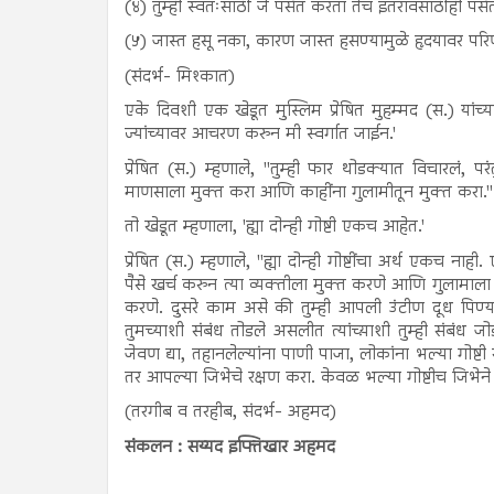
(४) तुम्ही स्वतःसाठी जे पसंत करता तेच इतरावसाठीही पसंत 
(५) जास्त हसू नका, कारण जास्त हसण्यामुळे हृदयावर परि
(संदर्भ- मिश्कात)
एके दिवशी एक खेडूत मुस्लिम प्रेषित मुहम्मद (स.) यांच्
ज्यांच्यावर आचरण करुन मी स्वर्गात जाईन.'
प्रेषित (स.) म्हणाले, "तुम्ही फार थोडक्यात विचारलं, प
माणसाला मुक्त करा आणि काहींना गुलामीतून मुक्त करा."
तो खेडूत म्हणाला, 'ह्या दोन्ही गोष्टी एकच आहेत.'
प्रेषित (स.) म्हणाले, "ह्या दोन्ही गोष्टींचा अर्थ एकच ना
पैसे खर्च करुन त्या व्यक्तीला मुक्त करणे आणि गुलामाल
करणे. दुसरे काम असे की तुम्ही आपली उंटीण दूध पिण्या
तुमच्याशी संबंध तोडले असलीत त्यांच्य़ाशी तुम्ही संबंध 
जेवण द्या, तहानलेल्यांना पाणी पाजा, लोकांना भल्या गोष्
तर आपल्या जिभेचे रक्षण करा. केवळ भल्या गोष्टीच जिभेने 
(तरगीब व तरहीब, संदर्भ- अहमद)
संकलन : सय्यद इफ्तिखार अहमद