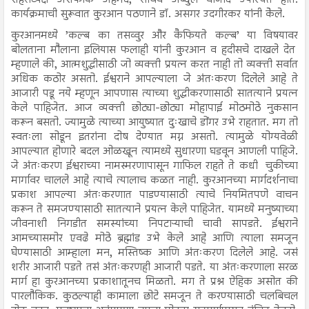
कार्यक्रमाची सुरूवात कुरआन पठणाने डॉ. असगर उदगीरकर यांनी केेले.
कुरआनमध्ये ’कल्ब का तसव्वुर और कैफियते कल्ब’ या विषयावर
बोलताना मौलाना इलियास फलाही यांनी कुरआन व हदीसचे दाखले देत
म्हणाले की, आत्मशुद्धीसाठी जो व्यक्ती प्रयत्न करत नाही तो व्यक्ती सर्वात
अधिक कठोर असतो. ईश्वराने आपल्याला जे अंतःकरण दिलेले आहे ते
आजारी पडू नये म्हणून आपणास त्याच्या शुद्धीकरणासाठी सातत्याने प्रयत्न
केले पाहिजेत. आज व्यक्ती छोट्या-छोट्या मोहापाई मोठमोठे नुकसान
करून बसतो. ज्यामुळे त्याच्या आयुष्यात दुःखाचे डोंगर उभे राहतात. मग तो
स्वतःला सोडून इतरांना दोष देण्यात मग्न असतो. त्यामुळे योग्यवेळी
आपल्यात होणारे बदल ओळखून त्यामध्ये सुधारणा घडवून आणली पाहिजे.
जे अंतःकरण ईश्वराच्या नामस्मरणापासून गाफिल राहते ते कधी चुकीच्या
मार्गावर चालले आहे त्याचे त्यालाच कळत नाही. कुरआनच्या मार्गदर्शनाचा
प्रकाश आपल्या अंतःकरणात पाडण्यासाठी त्याचे नियमितपणे वाचन
करून ते समजण्यासाठी सातत्याने प्रयत्न केले पाहिजेत. यामध्ये मनुष्याच्या
जीवनाशी निगडीत समस्यांच्या निपटाऱ्याची चावी सापडते. ईश्वराने
आमच्यासमोर एवढे मोठे ब्रह्मांड उभे केले आहे आणि त्याला समजून
घेण्यासाठी आम्हाला मन, मस्तिष्क आणि अंतःकरण दिलेले आहे. जसं
शरीर आजारी पडते तसं अंतःकरणही आजारी पडते. या अंतःकरणाला सरळ
मार्ग हा कुरआनच्या प्रकाशातूनच मिळतो. मग ते प्रश्न ऐहिक असोत की
पारलौकिक. कुठल्याही कामाला छोटे समजून ते करण्यासाठी चलबिचल