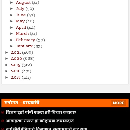
August
(41)
►
July
(50)
►
June
(47)
►
May
(46)
►
April
(44)
►
March
(41)
►
February
(37)
►
January
(33)
►
2021
(469)
►
2020
(668)
►
2019
(512)
►
2018
(471)
►
2017
(141)
►
मनोगत – वाचकांचे
MORE
विजय दर्डा यांनी एकदा तरी विचार करावा?
आत्महत्या रोखणे ही कौटुंबिक जबाबदारी
काश्मिरी पंडितांचे विस्थापन, सत्यामागचे कटू सत्य