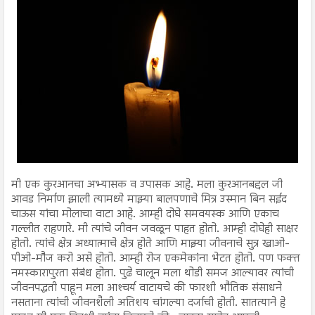
मी एक कुरआनचा अभ्यासक व उपासक आहे. मला कुरआनबद्दल जी
आवड निर्माण झाली त्यामध्ये माझ्या बालपणाचे मित्र उस्मान बिन सईद
चाऊस यांचा मोलाचा वाटा आहे. आम्ही दोघे समवयस्क आणि एकाच
गल्लीत राहणारे. मी त्यांचे जीवन जवळून पाहत होतो. आम्ही दोघेही साक्षर
होतो. त्यांचे क्षेत्र अध्यात्माचे क्षेत्र होते आणि माझ्या जीवनाचे सुत्र खाओ-
पीओ-मौज करो असे होतो. आम्ही रोज एकमेकांना भेटत होतो. पण फक्त
नमस्कारापुरता संबंध होता. पुढे चालून मला थोडी समज आल्यावर त्यांची
जीवनपद्धती पाहून मला आश्‍चर्य वाटायचे की फारशी भौतिक संसाधने
नसताना त्यांची जीवनशैली अतिशय चांगल्या दर्जाची होती. सातत्याने हे