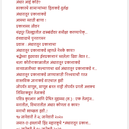
अंधार आहे कोठे?
सरकारचे सामान्यांच्या हिताकडे दुर्लक्ष
अंधारातून प्रकाशाकडे
आमचा मराठी बाणा !
प्रकाशमय जीवन
चंद्रपूर जिल्ह्यातील दारूबंदीवर समीक्षा करण्यापेक्...
वंशवादाचे पुनरागमन
प्रवास : अंधारातून प्रकाशाचा
अंधारातून प्रकाशाकडे म्हणजे नेमके काय?
श्रद्धेच्या हृदयावर ईशप्रकाशानं भरलेला दिवा तेवत र...
चला कोरोनाकाळातील अंधारातून प्रकाशाकडे
मानवजातीच्या कल्याणाचा धर्म अंधारातून प्रकाशाकडे न...
अंधारातून प्रकाशाकडे जाण्यासाठी निश्‍चयाची गरज
वास्तविक ज्ञानाकडे वाटचाल हवी
जोपर्यंत माणूस, माणूस बनत नाही तोपर्यंत प्रगती अशक्य
तिमिराकडून तेजाकडे
पवित्र कुरआन आणि प्रेषित मुहम्मद (स.) : एक तेजपुंज...
मनातील, विचारातील अंधार कोणता व काय?
मनाची स्वच्छता हवी..!
१५ जानेवारी ते २८ जानेवारी २०२०
जमात-ए-इस्लामी हिंद महाराष्ट्रचे ”अंधारातून प्रकाश...