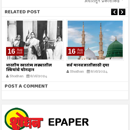
अंधारातून प्रकाशाकडे
RELATED POST
16
16
Aug
Aug
2024
2024
भारतीय स्वातंत्र्य लढ्यातील
सर्व मानवजातीसाठी दया
र
स्त्रियांचे योगदान
न
Shodhan
8/16/2024
ग
Shodhan
8/16/2024
बट
POST A COMMENT