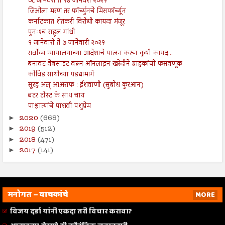
०८ जानेवरी ते १४ जानेवरी २०२१
जिओला मरण तर फॉर्च्युनचे मिसफॉर्च्यून
कर्नाटकात शेतकरी विरोधी कायदा मंजूर
पुनःश्‍च राहूल गांधी
१ जानेवारी ते ७ जानेवारी २०२१
सर्वोच्च न्यायालयाच्या आदेशाचे पालन करुन कृषी कायद...
बनावट वेबसाइट वरून ऑनलाइन खरेदीने ग्राहकांची फसवणूक
कोविड साथीच्या पडद्यामागे
सूरह अल् आअराफ : ईशवाणी (सुबोध कुरआन)
बटर टोस्ट के साथ चाय
पाश्चात्यांचे पाशवी पशुप्रेम
2020
(668)
►
2019
(512)
►
2018
(471)
►
2017
(141)
►
मनोगत – वाचकांचे
MORE
विजय दर्डा यांनी एकदा तरी विचार करावा?