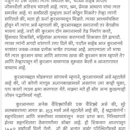
पाहून मी एक दिवशी त्यांना विचारले की, चाऊस साहेब आपली
जीवनशैली अतिशय चांगली आहे. त्याग, श्रम, प्रेमळ आचरण यांचा त्यात
समावेश आहे. या सर्वांसाठी तुम्हाला ऊर्जा कोठून मिळते? तेव्हा त्यांनी
सांगितले की, मला ही ऊर्जा कुरआनमधून मिळते. त्यावर आश्‍चर्यचकित
होवून मी त्यांना असे म्हणालो की, कुरआनबद्दल समाजाची तर वेगळीच
भावना आहे. जशी की कुरआन दोन समाजामध्ये तेढ निर्माण करते,
हिंसाचार शिकविते, महिलांवर अत्याचार करण्याची शिकवण देते इत्यादी.
त्यावर त्यांनी अगदी शांतपणे उत्तर दिले की, पाटील साहेब आज कुरआनचे
भाषांतर जवळ-जवळ प्रत्येक भाषेत उपलब्ध आहे. आपल्याला जी भाषा
येते त्यात कुरआन वाचा आणि आपणच ठरवा की कुरआन काय म्हणते ते?
आणि तेव्हापासून मी कुरआन वाचण्यास सुरूवात केली व आजतागायत
वाचतच आहे.
कुरआनबद्दल थोडक्यात सांगायचे म्हणजे, कुरआनामध्ये असे म्हटलेले
आहे की, जो कोणी माणूस अज्ञानकाळामध्ये असतांना ज्या काही चुका,
पाप करतो त्याला क्षमा करण्यात येते. माझ्या मते ही सोय अन्य कुठल्याही
जीवन पद्धतीमध्ये नाही.
कुरआनच्या अनेक वैशिष्ट्यांपैकी एक वैशिष्ट्ये असे की, सुरे
अलबकराच्या आयत क्र. 153 मध्ये असे म्हटलेले आहे की, हे श्रद्धावंतांनों !
सहनशिलता आणि भक्तीच्या माध्यमातून मदत प्राप्त करा. निश्‍चितपणे
ईश्‍वर सहनशिलता ठेवणार्यांच्या सोबत आहे. ही शिकवण आजपासून
1442 वर्षांपूर्वी दिली गेली, जी की अत्यंत वाईट परिस्थितीमध्ये सुद्धा