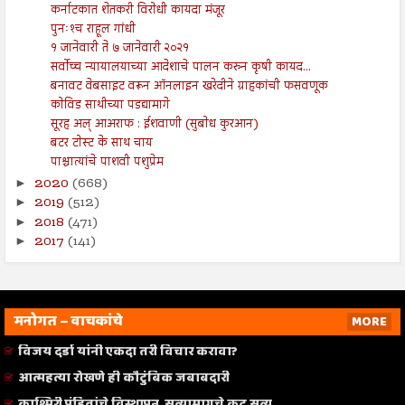
कर्नाटकात शेतकरी विरोधी कायदा मंजूर
पुनःश्‍च राहूल गांधी
१ जानेवारी ते ७ जानेवारी २०२१
सर्वोच्च न्यायालयाच्या आदेशाचे पालन करुन कृषी कायद...
बनावट वेबसाइट वरून ऑनलाइन खरेदीने ग्राहकांची फसवणूक
कोविड साथीच्या पडद्यामागे
सूरह अल् आअराफ : ईशवाणी (सुबोध कुरआन)
बटर टोस्ट के साथ चाय
पाश्चात्यांचे पाशवी पशुप्रेम
2020
(668)
►
2019
(512)
►
2018
(471)
►
2017
(141)
►
मनोगत – वाचकांचे
MORE
विजय दर्डा यांनी एकदा तरी विचार करावा?
आत्महत्या रोखणे ही कौटुंबिक जबाबदारी
काश्मिरी पंडितांचे विस्थापन, सत्यामागचे कटू सत्य