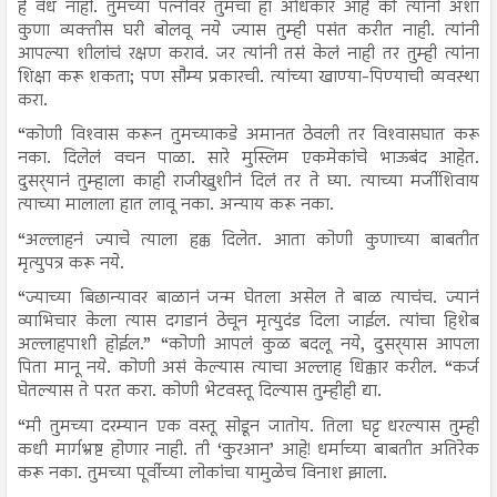
हे वैध नाही. तुमच्या पत्नीवर तुमचा हा अधिकार आहे की त्यांनी अशा
कुणा व्यक्तीस घरी बोलवू नये ज्यास तुम्ही पसंत करीत नाही. त्यांनी
आपल्या शीलांचं रक्षण करावं. जर त्यांनी तसं केलं नाही तर तुम्ही त्यांना
शिक्षा करू शकता; पण सौम्य प्रकारची. त्यांच्या खाण्या-पिण्याची व्यवस्था
करा.
“कोणी विश्‍वास करून तुमच्याकडे अमानत ठेवली तर विश्‍वासघात करू
नका. दिलेलं वचन पाळा. सारे मुस्लिम एकमेकांचे भाऊबंद आहेत.
दुसर्‍यानं तुम्हाला काही राजीखुशीनं दिलं तर ते घ्या. त्याच्या मर्जीशिवाय
त्याच्या मालाला हात लावू नका. अन्याय करू नका.
“अल्लाहनं ज्याचे त्याला हक्क दिलेत. आता कोणी कुणाच्या बाबतीत
मृत्युपत्र करू नये.
“ज्याच्या बिछान्यावर बाळानं जन्म घेतला असेल ते बाळ त्याचंच. ज्यानं
व्याभिचार केला त्यास दगडानं ठेचून मृत्युदंड दिला जाईल. त्यांचा हिशेब
अल्लाहपाशी होईल.” “कोणी आपलं कुळ बदलू नये, दुसर्‍यास आपला
पिता मानू नये. कोणी असं केल्यास त्याचा अल्लाह धिक्कार करील. “कर्ज
घेतल्यास ते परत करा. कोणी भेटवस्तू दिल्यास तुम्हीही द्या.
“मी तुमच्या दरम्यान एक वस्तू सोडून जातोय. तिला घट्ट धरल्यास तुम्ही
कधी मार्गभ्रष्ट होणार नाही. ती ‘कुरआन’ आहे! धर्माच्या बाबतीत अतिरेक
करू नका. तुमच्या पूर्वीच्या लोकांचा यामुळेच विनाश झाला.