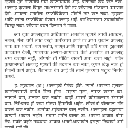
म्हणजे मृत माणसाचे मांस खाण्यासारखे आहे. वायफळ खर्च करू नका.
अल्लाह कुणाला विपुल साधनसंपत्ती देतो तर कोणाला मोजक्या प्रमाणात
देतो. आपल्या संततीला उपजीविकेच्या भीतीने ठार करू नका. तुम्हाला
आणि त्यांना उपजीविका देणारा अल्लाह आहे. व्याभिचाराच्या जवळदेखील
फिरकू नका. कोणास वचन दिल्यास ते पाळा.
ज्या चुका अल्लाहच्या अधिकारात असतील म्हणजे त्याची आराधना,
नमाज, रोजा वगैरे त्यात काही कमीजास्त झाले तर अशा चुकांना अल्लाह
माफ करू शकतो. पण सजीव, माणूस आणि पशुपक्षी वगैरे यांच्या हक्कामध्ये
काटकसर केली, त्यांच्यावर अन्याय-अत्याचार केले असतील तर अल्लाह
क्षमा करणार नाही, जोपर्यंत ती पीडित व्यक्ती क्षमा करत नाही. पवित्र
कुरआनमध्ये अल्लाह म्हणतो की मद्यपान करू नका, जुगार खेळू नका ही
सैतानी कृत्यं आहेत. सैतानाचा बेत आहे की त्याने तुमच्यात शत्रुत्व निर्माण
करावे.
ह. लुकमान (अ.) अल्लाहचे पैगंबर होते. त्यांनी आपल्या मुलाला
खालीलप्रमाणे उपदेश दिला होता- माझ्या मुला, नमाज कायम कर.
न्यायाने वाग, अन्याय करू नकोस. काही आपत्ती कोसळल्यास संयमाने
वाग. निश्‍चितच ही कामं मोठ्या हिंमतीची आहेत. लोकांशी बोलताना तोंड
वाकडं करू नकोस. धरतीवर अहंकारानं चालू नकोस. अल्लाहला उद्धटपणा
करणारे आवडत नाहीत. मध्यम गतीनं चालत जा. आपला आवाज धीमा
ठेव. सर्वांत वाईट गाढवाचा आवाज असतो.आणखीन दुसर्‍या ठिकाणी असे
म्हटले आहे की-