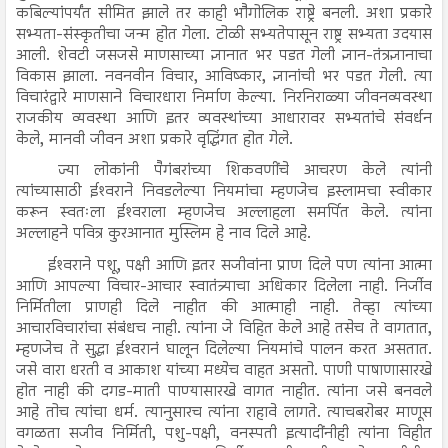
कबिल्यांपर्यंत सीमित झाले तर काही भौगोलिक राष्ट्रे बनली. अशा प्रकारे
सभ्यता-संस्कृतीचा जन्म होत गेला. टोळी सभ्यतेपासून राष्ट्र सभ्यता उदयास
आली. शेवटी जसजसे माणसाच्या ज्ञानात भर पडत गेली ज्ञान-तंत्रज्ञानाचा
विकास झाला. नवनवीन विचार, आविष्कार, ज्ञानांची भर पडत गेली. त्या
विचारंद्वारे माणसाने विचारधारा निर्माण केल्या. निरनिराळ्या जीवनव्यवस्था
राजकीय व्यवस्था आणि इतर व्यवस्थांच्या आधारावर सभ्यतांचे संवर्धन
केले, मानवी जीवन अशा प्रकारे वृद्धिंगत होत गेले.
ज्या लोकांनी पैगंबरांच्या शिकवणींचे आचरण केले त्यांनी
त्यांच्यासाठी ईश्‍वराने निवडलेल्या नियमांचा म्हणजेच इस्लामचा स्वीकार
करून स्वतःला ईश्‍वराला म्हणजेच अल्लाहला समर्पित केले. त्यांना
अल्लाहने पवित्र कुरआनात मुस्लिम हे नाव दिले आहे.
ईश्‍वराने पशू, पक्षी आणि इतर सजीवांना प्राण दिले पण त्यांना आत्मा
आणि आपल्या विचार-आचार स्वातंत्र्याचा अधिकार दिलेला नाही. निर्जीव
निर्मितीला प्राणही दिले नाहीत की आत्माही नाही. तेव्हा त्यांच्या
आचारविचारांचा संबंधच नाही. त्यांना जे विहित केले आहे तसेच ते वागतात,
म्हणजेच ते सुद्धा ईश्‍वरानं घालून दिलेल्या नियमांचे पालन करत असतात.
जसे वारा धरती व आकाश यांच्या मध्येच वाहत असतो. पाणी पाषाणासारखे
होत नाही की दगड-माती पाण्यासारखे वागत नाहीत. त्यांना जसे बनवले
आहे तोच त्यांचा धर्म. त्यानुसारच त्यांना राहावे लागते. त्याचबरोबर माणूस
वगळता सजीव निर्मिती, पशु-पक्षी, वनस्पती इत्यादींनीही त्यांना विहीत