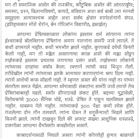
मग ती सामाजिक असोत की राजकीय, कौटुंबिक असोत की आंतरराष्ट्रीय;
समस्या, प्रश्‍न, विज्ञानाविषयी, कायदे, संविधान अशा सर्व बाबी ज्या मानवी
समूहाला अत्यावश्यक आहेत अशा सर्वच क्षेत्रांत मार्गदर्शनांनी संपन्न.
(इतिहासकार मोशे शेरॉन, बेन गोरिऑन विद्यापीठ, इस्राईल)
आपल्या प्रेषित्वकाळात लोकांना इस्लाम धर्म सांगताना त्यांना
ईश्‍वराकडे बोलविताना प्रेषितांना अमाप यातनांना सामोरे जावे लागले. ते
कधी डगमगले नाहीत. कधी भयभीत झाले नाहीत. कुणाकडे दयेची विनंती
केली नाही, मग तो मक्केत असतानाचा काळ असो की मक्का सोडून
ताईफकडे इस्लाम प्रचारास जाण्याचा प्रसंग असो. ताईफच्या लोकांनी
त्यांच्यावर दगडांचा वर्षाव केला. रक्ताने त्यांची वस्त्रं भिजून गेली.
तरीदेखील त्यांनी त्यांच्यावर इतके अत्याचार करणार्‍यांना श्राप दिला नाही.
त्यांनी आशेची कास सोडली नाही. ते म्हणत असत की यांना नाही तर यांच्या
संततीला समज येईल. आपल्या ध्येयासाठी संकटांना सामोरे जावे लागते तेच
प्रेषितांबाबतही घडले. समोर डोंगराएवढे संकट होते. बद्रच्या युद्धावेळी,
विरोधकांचे 3000 सैनिक घोडे, शस्त्रे. प्रेषित ते पाहून चलविचल झाले
नाहीत. घाबरून गेले नाहीत. त्यांच्याकडे 300 पेक्षा कमी लोक होते.
गंजलेल्या दोन तीन तलवारी. त्यांना घेऊन ते शत्रूसैन्याशी भिडले आणि
विजयी झाले. त्यांनी दाखवून दिले की अफाट संख्या आधुनिक शस्त्रास्त्रे,
दारूगोळा आपल्या धैर्यासमोर कवडीमोल असतो.
काबादर्शनासाठी निघाले असता त्यांनी कोणतेही हत्यार बाळगले