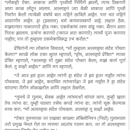
“लोकहो! ऐका. आकाश आणि पृथ्वीची निर्मिती झाली, त्याच ठिकाणी
आता काळ लोटून आलाय. अल्लाहनं ज्या वेळी आकाश आणि पृथ्वी
निर्माण केली त्यावेळी वर्षाचे बारा महिने ठरविले आहेत. यात चार महिने
आदरणीय आहेत. हा (इस्लाम) धर्म कायमस्वरूपी आहे. लक्षात ठेवा.
माझ्यानंतर नाकारणारे होऊ नका. एकमेकांचं रक्त सांडू नका. सैतान आता
निराश झालाय. प्रार्थना करणारे (नमाज अदा करणारे) त्याची पूजा करणार
नाहीत; पण तो तुम्हाला एकमेकांविरूद्ध उभं करील.”
प्रेषितांनी त्या लोकांना विचारलं, “मी तुम्हाला अल्लाहचा संदेश पोचता
केला?” सगळे लोक एका सुरात म्हणाले, “होय, अल्लाहचे प्रेषित!” त्यावर
प्रेषित म्हणाले, “अल्लाह! मी तुझा संदेश पोचता केला, माझं कार्य पूर्ण
केलं. तू साक्षी आहेस.” आणि मग म्हणाले,
“जे आज इथं हजर आहेत त्यांनी हा संदेश जे इथं हजर नाहीत त्यांना
पोचवावा. जे इथं आहेत, कदाचित त्यांच्यापेक्षा जे इथं नाहीत ते हा संदेश
चांगल्या रीतीनं ओळखतील आणि लक्षात ठेवतील.
“तुमचे जे गुलाम, सेवक आहेत त्यांच्याशी चांगलं वागा. तुम्ही खाता
तेच त्यांना द्या. तुम्ही घालता तसेच कपडे त्यांना द्या. त्यांनी चूक केल्यास
माफ करा. “मी अल्लाहचा संदेश पोचवला. अल्लाह! तू साक्षी आहेस.
“ऐका! तुमच्यावर जर एखाद्या काळ्या अ‍ॅबिसीनियन (निग्रो) गुलामाला
जरी प्रमुख नेमलं गेलं तर त्याच्या आज्ञांच पालन करा. जर तो अल्लाहच्या