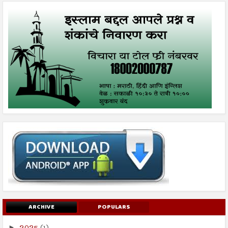
ARCHIVE
POPULARS
2025
(1)
►