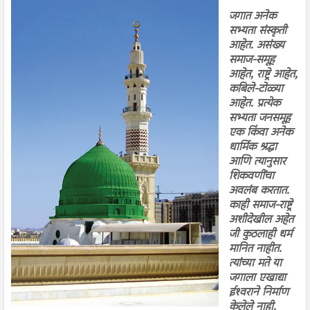
जगात अनेक
सभ्यता संस्कृती
आहेत. असंख्य
समाज-समूह
आहेत, राष्ट्रे आहेत,
कबिले-टोळ्या
आहेत. प्रत्येक
सभ्यता जनसमूह
एक किंवा अनेक
धार्मिक श्रद्धा
आणि त्यानुसार
शिकवणींचा
अवलंब करतात.
काही समाज-राष्ट्रे
अशीदेखील अहेत
जी कुठलाही धर्म
मानित नाहीत.
त्यांच्या मते या
जगाला एखाद्या
ईश्‍वराने निर्माण
केलेले नाही.