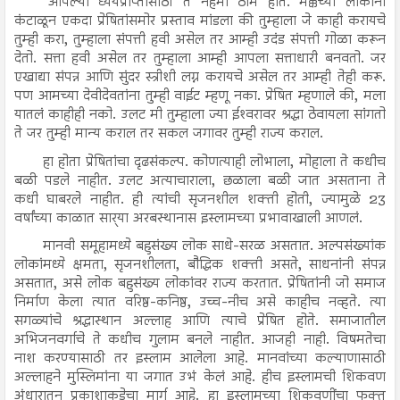
आपल्या ध्येयप्राप्तीसाठी ते नेहमी ठाम होते. मक्केच्या लोकांनी
कंटाळून एकदा प्रेषितांसमोर प्रस्ताव मांडला की तुम्हाला जे काही करायचे
तुम्ही करा, तुम्हाला संपत्ती हवी असेल तर आम्ही उदंड संपत्ती गोळा करून
देतो. सत्ता हवी असेल तर तुम्हाला आम्ही आपला सत्ताधारी बनवतो. जर
एखाद्या संपन्न आणि सुंदर स्त्रीशी लग्न करायचे असेल तर आम्ही तेही करू.
पण आमच्या देवीदेवतांना तुम्ही वाईट म्हणू नका. प्रेषित म्हणाले की, मला
यातलं काहीही नको. उलट मी तुम्हाला ज्या ईश्‍वरावर श्रद्धा ठेवायला सांगतो
ते जर तुम्ही मान्य कराल तर सकल जगावर तुम्ही राज्य कराल.
हा होता प्रेषितांचा दृढसंकल्प. कोणत्याही लोभाला, मोहाला ते कधीच
बळी पडले नाहीत. उलट अत्याचाराला, छळाला बळी जात असताना ते
कधी घाबरले नाहीत. ही त्यांची सृजनशील शक्ती होती, ज्यामुळे 23
वर्षांच्या काळात सार्‍या अरबस्थानास इस्लामच्या प्रभावाखाली आणलं.
मानवी समूहामध्ये बहुसंख्य लोक साधे-सरळ असतात. अल्पसंख्यांक
लोकांमध्ये क्षमता, सृजनशीलता, बौद्धिक शक्ती असते, साधनांनी संपन्न
असतात, असे लोक बहुसंख्य लोकांवर राज्य करतात. प्रेषितांनी जो समाज
निर्माण केला त्यात वरिष्ठ-कनिष्ठ, उच्च-नीच असे काहीच नव्हते. त्या
सगळ्यांचे श्रद्धास्थान अल्लाह आणि त्याचे प्रेषित होते. समाजातील
अभिजनवर्गाचे ते कधीच गुलाम बनले नाहीत. आजही नाही. विषमतेचा
नाश करण्यासाठी तर इस्लाम आलेला आहे. मानवांच्या कल्याणासाठी
अल्लाहने मुस्लिमांना या जगात उभं केलं आहे. हीच इस्लामची शिकवण
अंधारातून प्रकाशाकडेचा मार्ग आहे. हा इस्लामच्या शिकवणींचा फक्त