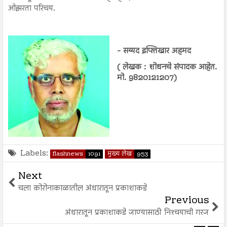
ओझरता परिचय.
- सय्यद इफ्तिखार अहमद
( लेखक : शोधनचे संपादक आहेत.
मो. 9820121207)
Labels:
flashnews
1091
मुख्य लेख
953
Next
चला कोरोनाकाळातील अंधारातून प्रकाशाकडे
Previous
अंधारातून प्रकाशाकडे जाण्यासाठी निश्‍चयाची गरज