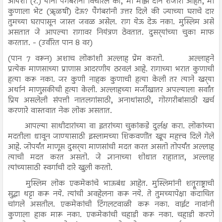
आयेशा (र.) यांनी पैगंबराना विचारलं की, मी माझे दोन शेजारी आहेत, मी
कुणाला भेट (ॠळषीं) देऊ? पैगंबरांनी उत्तर दिले की ज्याच्या घराचे दार
तुमच्या घरापासून जास्त जवळ असेल. राग येऊ देऊ नका. मुस्लिम असे
असतात जे आपल्या रागावर नियंत्रण ठेवतात. दुसर्‍यांच्या चुका माफ
करतात. - (उर्वरित पान 8 वर)
(पान 7 वरून) अशाच लोकांशी अल्लाह प्रेम करतो.
अल्लाहने
प्रत्येक माणसाच्या प्राणास आदरणीय ठरवलं आहे. रागाच्या भरात कुणाची
हत्या करू नका. जर कुणी नाहक कुणाची हत्या केली तर त्याने खर्‍या
अर्थानं माणुसकीची हत्या केली. अल्लाहच्या मर्जीखातर अपल्याला सर्वांत
प्रिय असलेली संपत्ती नातलगांसाठी, अनाथांसाठी, गोरगरीबांसाठी खर्च
करणारे वास्तवात नेक लोक असतात.
आपल्या साथीदारांच्या वा इतरांच्या चुकांकडे दुर्लक्ष करा. लोकांच्या
मदतीला धावून जाण्यासाठी इस्लामच्या शिकवणींत खूप महत्त्व दिले गेले
आहे. जोपर्यंत माणूस दुसर्‍या माणसांची मदत करत असतो तोपर्यंत अल्लाह
त्याची मदत करत असतो. जे ज्ञानाच्या शोधात राहातात, अल्लाह
त्यांच्यासाठी स्वर्गाची दारे खुली करतो.
मुस्लिम लोक एकमेकांचे भाऊबंध आहेत. मुस्लिमांनी शत्रूराष्ट्राची
सुद्धा थट्टा करू नये. त्यांची अवहेलना करू नये. ते तुमच्यापेक्षा कदाचित
चांगले असतील. एकमेकांची टिंगलटवाळी करू नका. वाईट नावांनी
कुणाला हाक मारू नका. एकमेकांची चहाडी करू नका. चहाडी करणे