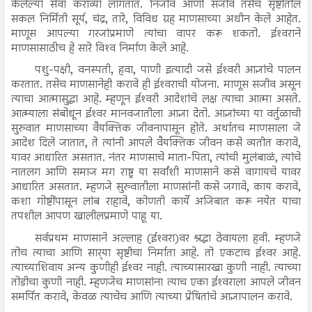
केलेल्या सेवा कराव्या लागतात. निर्जीव आणी सजीव तसेच सृष्टीतील
सकल निर्मिती सूर्य, चंद्र, तारे, विविध ग्रह माणसाच्या अधीन केले आहेत.
माणूस आपल्या गरजांप्रमाणे त्यांचा वापर करू शकतो. ईश्‍वराने
माणसासाठीच हे सारे विश्‍व निर्माण केले आहे.
पशु-पक्षी, वनस्पती, हवा, पाणी इत्यादी जसे ईश्‍वरी आज्ञांचे पालन
करतात. तसेच माणसानेही करावे ही ईश्‍वराची योजना. माणूस सजीव असून
त्याचा आत्मासुद्धा आहे. म्हणून ईश्‍वरी आदेशांचे लक्ष त्याचा आत्मा असते.
आत्म्याला संबोधून ईश्‍वर मानवजातीला आज्ञा देतो. आज्ञांच्या या वर्तुळाची
सुरुवात माणसाच्या वैयक्तिक जीवनापासून होते. अर्थातच माणसाला जे
आदेश दिले जातात, ते त्यांनी आपले वैयक्तिक जीवन कसे व्यतीत करावे,
यावर आधारित असतात. नंतर माणसाचे माता-पिता, त्यांची मुलंबाळं, त्यांचे
नातलग आणि समाज मग राष्ट्र या सर्वांशी माणसाने कसे वागायचे यावर
आधारित असतात. म्हणजे सुरुवातीला माणसांनी कसे जगावे, काय करावे,
कशा गोष्टींपासून लांब राहावे, कोणती कार्ये अजिबात करू नयेत याचा
तपशील आपण खालीलप्रमाणे पाहू या.
सर्वप्रथम माणसाने अल्लाह (ईश्‍वरा)वर श्रद्धा ठेवायला हवी. म्हणजे
तोच त्याचा आणि सार्‍या सृष्टीचा निर्माता आहे. तो एकटाच ईश्‍वर आहे.
त्याच्याशिवाय अन्य कुणीही ईश्‍वर नाही. त्याच्यासारखा कुणी नाही. त्याच्या
तोडीचा कुणी नाही. म्हणजेच माणसांना त्याच एका ईश्‍वराला आपले जीवन
समर्पित करावे, केवळ त्याचेच आणि त्याच्या प्रेषितांचे आज्ञापालन करावे.