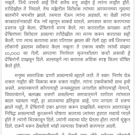
नव्हते. जिथे जायचे आहे तिथे सारेच शत्रू आहेत हे त्यांना माहीत होते.
तरीदेखील ते निघाले. तेच मक्केतील विरोधक त्यांच्या आगमनाच्या नुसत्या
बातमीने भयभीत झाले. रस्त्यात येऊन त्यांना अडवले. या वेळी त्यांना
काबादर्शनासाठी येऊ नये म्हणून साकडे घातले. आपसात करार करण्याचा
प्रस्ताव पुढे केला. प्रेषितांनी मान्य केले. त्या करारातील सगळ्या अटी
प्रेषितांच्या विरोधात असल्या तरीदेखील त्या मान्य करून करारावर सही
केली. पण त्याच कराराचा असा परिणाम झाला की गेली दहा वर्षे जितक्या
लोकांनी इस्लाम स्वीकार केला नव्हता ते एकाच वर्षांत त्यांची संख्या
10,000 वर गेली. आपल्या निर्णयात सृजनशीलता कशी असावी हे
प्रेषितांनी दाखवून दिले. अल्लाहने त्या करारास अधिक स्पष्ट विजय घोषित
केले होते.
मनुष्य सामाजिक प्राणी असल्याचे म्हटले जाते. ते स्वतः निर्णय घेऊ
शकत नाहीत की विकास करू शकत नाहीत. त्यांना एकमेकांची साथ हवी
असते. अचानकपणे कोणत्याही जनसमूहाला जगातील कोणत्याही नेत्याने,
विचारवंताने, बलाढ्य शक्ती असलेल्या सत्ताधार्‍याने रातोरात त्यांच्यात
बदल घडवला नाही, हा आजवरचा इतिहास आहे. पण जगाला जे शक्य
झाले नाही, ते प्रेषितांनी एका क्षणात करून दाखविले. मद्यपान आतापासून
निषिद्ध असल्याची कुरआनने घोषणा करताच ज्यांच्या हातात मद्याचे प्याले
होते ते त्यांनी भिरकावून दिले. ज्यांनी मद्याचा घोट घेतला होता त्यांनी थुंकून
दिले. दारूने भरून ठेवलेली भांडी रस्त्यावर रिकामी करण्यात आली.