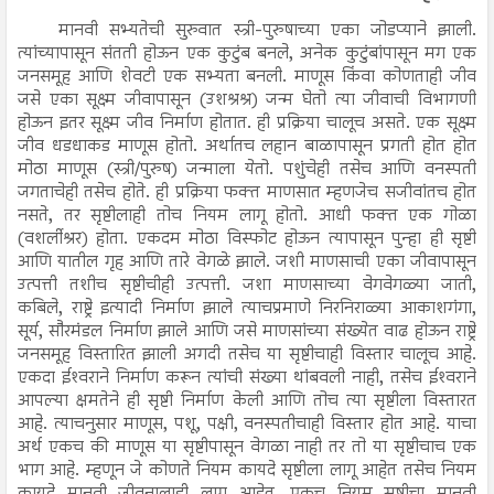
मानवी सभ्यतेची सुरुवात स्त्री-पुरुषाच्या एका जोडप्याने झाली.
त्यांच्यापासून संतती होऊन एक कुटुंब बनले, अनेक कुटुंबांपासून मग एक
जनसमूह आणि शेवटी एक सभ्यता बनली. माणूस किंवा कोणताही जीव
जसे एका सूक्ष्म जीवापासून (उशश्रश्र) जन्म घेतो त्या जीवाची विभागणी
होऊन इतर सूक्ष्म जीव निर्माण होतात. ही प्रक्रिया चालूच असते. एक सूक्ष्म
जीव धडधाकड माणूस होतो. अर्थातच लहान बाळापासून प्रगती होत होत
मोठा माणूस (स्त्री/पुरुष) जन्माला येतो. पशुंचेही तसेच आणि वनस्पती
जगताचेही तसेच होते. ही प्रक्रिया फक्त माणसात म्हणजेच सजीवांतच होत
नसते, तर सृष्टीलाही तोच नियम लागू होतो. आधी फक्त एक गोळा
(वशर्लीश्रर) होता. एकदम मोठा विस्फोट होऊन त्यापासून पुन्हा ही सृष्टी
आणि यातील गृह आणि तारे वेगळे झाले. जशी माणसाची एका जीवापासून
उत्पत्ती तशीच सृष्टीचीही उत्पत्ती. जशा माणसाच्या वेगवेगळ्या जाती,
कबिले, राष्ट्रे इत्यादी निर्माण झाले त्याचप्रमाणे निरनिराळ्या आकाशगंगा,
सूर्य, सौरमंडल निर्माण झाले आणि जसे माणसांच्या संख्येत वाढ होऊन राष्ट्रे
जनसमूह विस्तारित झाली अगदी तसेच या सृष्टीचाही विस्तार चालूच आहे.
एकदा ईश्‍वराने निर्माण करून त्यांची संख्या थांबवली नाही, तसेच ईश्‍वराने
आपल्या क्षमतेने ही सृष्टी निर्माण केली आणि तोच त्या सृष्टीला विस्तारत
आहे. त्याचनुसार माणूस, पशू, पक्षी, वनस्पतीचाही विस्तार होत आहे. याचा
अर्थ एकच की माणूस या सृष्टीपासून वेगळा नाही तर तो या सृष्टीचाच एक
भाग आहे. म्हणून जे कोणते नियम कायदे सृष्टीला लागू आहेत तसेच नियम
कायदे मानवी जीवनालाही लागू आहेत. एकच नियम सृष्टीचा मानवी