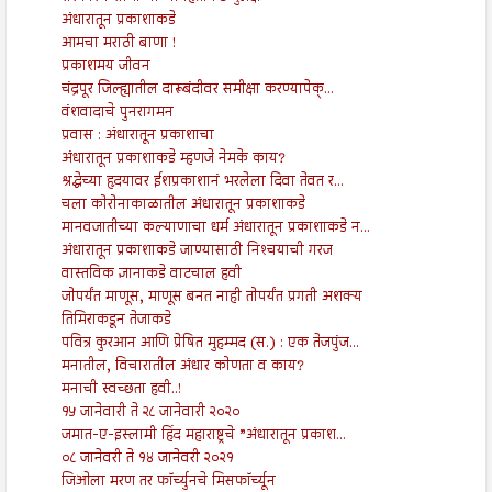
अंधारातून प्रकाशाकडे
आमचा मराठी बाणा !
प्रकाशमय जीवन
चंद्रपूर जिल्ह्यातील दारूबंदीवर समीक्षा करण्यापेक्...
वंशवादाचे पुनरागमन
प्रवास : अंधारातून प्रकाशाचा
अंधारातून प्रकाशाकडे म्हणजे नेमके काय?
श्रद्धेच्या हृदयावर ईशप्रकाशानं भरलेला दिवा तेवत र...
चला कोरोनाकाळातील अंधारातून प्रकाशाकडे
मानवजातीच्या कल्याणाचा धर्म अंधारातून प्रकाशाकडे न...
अंधारातून प्रकाशाकडे जाण्यासाठी निश्‍चयाची गरज
वास्तविक ज्ञानाकडे वाटचाल हवी
जोपर्यंत माणूस, माणूस बनत नाही तोपर्यंत प्रगती अशक्य
तिमिराकडून तेजाकडे
पवित्र कुरआन आणि प्रेषित मुहम्मद (स.) : एक तेजपुंज...
मनातील, विचारातील अंधार कोणता व काय?
मनाची स्वच्छता हवी..!
१५ जानेवारी ते २८ जानेवारी २०२०
जमात-ए-इस्लामी हिंद महाराष्ट्रचे ”अंधारातून प्रकाश...
०८ जानेवरी ते १४ जानेवरी २०२१
जिओला मरण तर फॉर्च्युनचे मिसफॉर्च्यून