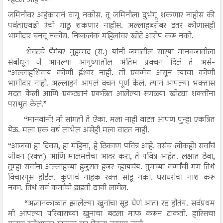
जमिनीवर अहंकारानं वागू नकोस. तू जमिनीला दुभंगू शकणार नाहीस की
पर्वताएवढी उंची गाठू शकणार नाहीस. अल्लाहबरोबर इतर कोणासही
भागीदार बनवू नकोस. निष्कलंक महिलांवर खोटे आरोप करू नको.
शेवटचे पैगंबर मुहम्मद (स.) यांनी जगातील सार्‍या मानवजातीला
संबोधून जे आपल्या आयुष्यातील अंतिम प्रवचन दिले ते असे-
“अल्लाहशिवाय कोणी ईश्‍वर नाही. तो एकमेव असून त्याचा कोणी
भागीदार नाही. अल्लाहनं आपलं वचन पूर्ण केलं. त्यानं आपल्या भक्तास
मदत केली आणि एकट्यानं एकत्रित आलेल्या सगळ्या खोट्या शक्तींना
पराभूत केलं.”
“मानवांनो! मी सांगतो ते ऐका. मला नाही वाटत आपण पुन्हा एकत्रित
येऊ. मला एक वर्ष लाभेल असेही मला वाटत नाही.
“आजचा हा दिवस, हा महिना, हे ठिकाण पवित्र आहे. तसंच लोकहो! सर्वांचं
जीवन (रक्त) आणि मालमत्तेचा आदर करा, ते पवित्र आहेत. लक्षात ठेवा,
तुम्हा सर्वांना अल्लाहच्या हुजुरात हजर व्हायचंय. तुमच्या कर्मांची मग तिथं
विचारपूस होईल. कुणाचं नाहक रक्त सांडू नका. घराघरांचा नाश करू
नका. तिथं सर्व कर्मांची झडती द्यावी लागेल.
“अज्ञानकाळात झालेल्या खुनांचा सूड घेणं आता रद्द होतंय. सर्वप्रथम
मी आपल्या परिवाराच्या खुनाचा बदला माफ करून टाकतो. हारिसचा