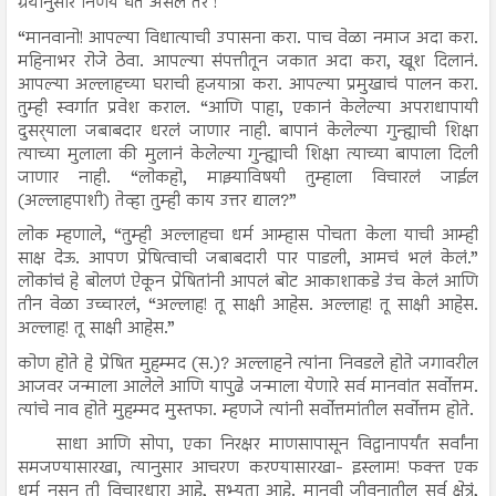
ग्रंथानुसार निर्णय घेत असेल तर !
“मानवानो! आपल्या विधात्याची उपासना करा. पाच वेळा नमाज अदा करा.
महिनाभर रोजे ठेवा. आपल्या संपत्तीतून जकात अदा करा, खूश दिलानं.
आपल्या अल्लाहच्या घराची हजयात्रा करा. आपल्या प्रमुखाचं पालन करा.
तुम्ही स्वर्गात प्रवेश कराल. “आणि पाहा, एकानं केलेल्या अपराधापायी
दुसर्‍याला जबाबदार धरलं जाणार नाही. बापानं केलेल्या गुन्ह्याची शिक्षा
त्याच्या मुलाला की मुलानं केलेल्या गुन्ह्याची शिक्षा त्याच्या बापाला दिली
जाणार नाही. “लोकहो, माझ्याविषयी तुम्हाला विचारलं जाईल
(अल्लाहपाशी) तेव्हा तुम्ही काय उत्तर द्याल?”
लोक म्हणाले, “तुम्ही अल्लाहचा धर्म आम्हास पोचता केला याची आम्ही
साक्ष देऊ. आपण प्रेषित्वाची जबाबदारी पार पाडली, आमचं भलं केलं.”
लोकांचं हे बोलणं ऐकून प्रेषितांनी आपलं बोट आकाशाकडे उंच केलं आणि
तीन वेळा उच्चारलं, “अल्लाह! तू साक्षी आहेस. अल्लाह! तू साक्षी आहेस.
अल्लाह! तू साक्षी आहेस.”
कोण होते हे प्रेषित मुहम्मद (स.)? अल्लाहने त्यांना निवडले होते जगावरील
आजवर जन्माला आलेले आणि यापुढे जन्माला येणारे सर्व मानवांत सर्वोत्तम.
त्यांचे नाव होते मुहम्मद मुस्तफा. म्हणजे त्यांनी सर्वोत्तमांतील सर्वोत्तम होते.
साधा आणि सोपा, एका निरक्षर माणसापासून विद्वानापर्यंत सर्वांना
समजण्यासारखा, त्यानुसार आचरण करण्यासारखा- इस्लाम! फक्त एक
धर्म नसून ती विचारधारा आहे, सभ्यता आहे. मानवी जीवनातील सर्व क्षेत्रं,