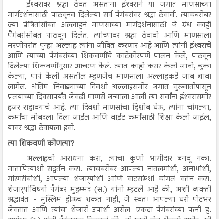
ईश्‍वरावर श्रद्धा ठेवत असताना ईश्‍वरानं या जगात माणसाच्या
मार्गदर्शनासाठी पाठवूनव दिलेल्या सर्व पैगंबरांवर श्रद्धा ठेवावी. त्याचबरोबर
ज्या प्रेषितांसोबत अल्लाहनं माणसाच्या मार्गदर्शनासाठी जे ग्रंथ काही
पैगंबरांसोबत पाठवून दिलेत, त्यांच्यावर श्रद्धा ठेवावी आणि माणसाला
मरणोपरांत पुन्हा अल्लाह त्यांना जीवित करणार आहे आणि त्यांनी ईश्‍वराचे
आणि त्याच्या पैगंबरांच्या शिकवणींचे काटेकोरपणे पालन केले, पाठवून
दिलेल्या शिकवणींनुसार आचरण केले. त्यात काही कसर केली जावी, चुका
केल्या, पापं केली असतील म्हणजेच माणसाला अल्लाहकडे जाब द्यावा
लागेल. अंतिम निवाड्याच्या दिवशी अल्लाहसमोर जगात सुरुवातीपासून
प्रलयाच्या दिवसापर्यंत जेवढी माणसे जन्माला आली त्या सर्वांना ईश्‍वरासमोर
हजर राहावयाचे आहे. त्या दिवशी माणसांचा हिशोब घेऊ, त्यांना चांगल्या,
कर्मांचा मोबदला दिला जाईल आणि वाईट कर्मांसाठी शिक्षा केली जाईल,
यावर श्रद्धा ठेवायला हवी.
त्या शिकवणी कोणत्या?
अल्लाहची आराधना करा, त्याचा कुणी भागीदार बनवू नका.
मातापित्याशी सद्वर्तन करा. त्याचबरोबर आपल्या नातलगांशी, अनाथांशी,
गोरगरीबांशी, आपल्या शेजार्‍यांशी आणि वाटसरूंशी चांगले वर्तन करा.
शेजार्‍यांविषयी पैगंबर मुहम्मद (स.) यांनी म्हटले आहे की, अशी व्यक्ती
श्रद्धावंत - मुस्लिम होऊच शकत नाही, जेे स्वतः आपल्या घरी पोटभर
जेवतात आणि त्यांचा शेजारी उपाशी असेल. एकदा पैगंबरांच्या पत्नी ह.