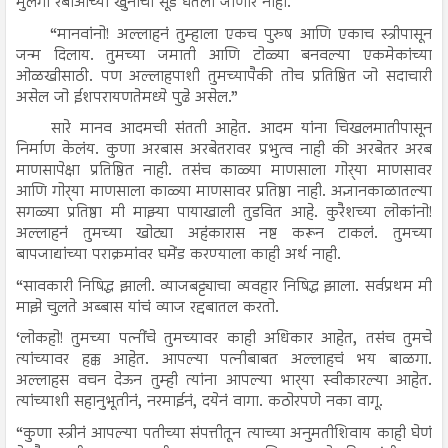
मुलगा रबीआच्या खुनाचा सूड घेतला जाणार नाही.
“मानवांनो! अल्लाहनं तुम्हाला एकच पुरुष आणि एकाच स्त्रीपासून
जन्म दिलाय. तुमच्या जमाती आणि टोळ्या बनवल्या एकमेकांच्या
ओळखीसाठी. पण अल्लाहपाशी तुमच्यापैकी तोच प्रतिष्ठित जो सदाचारी
असेल जो ईशपरायणतेमध्ये पुढे असेल.”
सारे मानव आदमची संतती आहेत. आदम यांना चिखलमातीपासून
निर्माण केलंय. कुणा अरबास अरबेतरावर प्रभुत्व नाही की अरबेतर अरब
माणसापेक्षा प्रतिष्ठित नाही. तसंच काळ्या माणसाला गोर्‍या माणसावर
आणि गोर्‍या माणसाला काळ्या माणसावर प्रतिष्ठा नाही. अज्ञानकाळातल्या
सगळ्या प्रतिष्ठा मी माझ्या पायाखाली तुडवित आहे. कुरैशच्या लोकांनो!
अल्लाहनं तुमच्या खोट्या अहंकारास नष्ट करून टाकलं. तुमच्या
बापजाद्यांच्या पराक्रमांवर घमेंड करण्याला काही अर्थ नाही.
“सावकारी निषिद्ध झाली. व्याजबट्ट्याचा व्यवहार निषिद्ध झाला. सर्वप्रथम मी
माझे चुलते अब्बास यांचं व्याज रद्दबातल करतो.
‘लोकहो! तुमच्या पत्नींचे तुमच्यावर काही अधिकार आहेत, तसंच तुमचे
त्यांच्यावर हक्क आहेत. आपल्या पत्नीबाबत अल्लाहचं भय बाळगा.
अल्लाहस वचन देऊन तुम्ही त्यांना आपल्या भार्‍या स्वीकारल्या आहेत.
त्यांच्याशी सहानुभूतीनं, नरमाईनं, दयेनं वागा. कठोरपणे नका वागू.
“कुणा स्त्रीनं आपल्या पतीच्या संपत्तीतून त्याच्या अनुमतीशिवाय काही घेणं