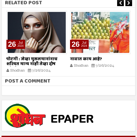
RELATED POST
26
26
Jul
Jul
2024
2024
पोटगी : जेव्हा मुसलमानांनाच
नावात काय आहे?
म
शरियत मान्य नाही तेव्हा दोष
Shodhan
7/26/2024
कोर्टाला कसा द्यावा?
Shodhan
7/26/2024
POST A COMMENT