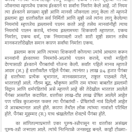
जीवनाचा म्हणजेच एकाच ईश्‍वराने या सर्वांना निर्माण केले आहे. जो नियम
त्या ईश्‍वराने सगळ्या सृष्टी आणि मानवी जीवनाला लागू केला तो म्हणजे
इस्लाम! ह्या धरतीवरील सर्व निर्मिती आणि सृष्टी जसे त्यांना लागू केलेल्या
नियमांचे म्हणजेच इस्लामचे पालन करते आहे तसेच मानवांनीही त्याच
नियमांचे पालन करावे, यांनाच इस्लामच्या शिकवणी म्हणतात. एकच
निर्माता, एकच धर्म, एक नियमावली जशी सारी सृष्टी समान तसेच
मानवजातीदेखील समान कारण सर्वांचा निर्माता एकच.
इस्लाम काय आणि त्याच्या शिकवणी कोणत्या ज्यांचे आचरण करून
मानवांनी ईश्‍वराच्या नियमांचे-आज्ञांचे पालन करावे, याची माहिती
देण्यासाठी ईश्‍वराने पैंगबरांची योजना केली. सर्वांत पहिले मानव म्हणजे
आदम (अ.) हे धरतीवरील पहिले पैगंबर. त्यानंतर 1 लाख 24 हजार पैगंबर
हे धरतीच्या प्रत्येक भूभागात, मानवसमाजात, राष्ट्रात पाठवले गेले,
भारतातही आले. गौतम बुद्ध, श्रीकृष्ण आणि राम यांच्या बाबतीत इस्लामी
विद्वान आणि धर्मपंडितांचे असे म्हणणे आहे की तेदेखील भारतात आलेले
पैगंबर असतील कदाचित. धरतीवर लाख-दीड लाख प्रेषित आलेले आहेत
पण पवित्र कुरआनात फक्त त्या पैगंबरांची - प्रेषितांची नावं दिलेली आहेत
जे अरबस्थानात आले होते. कारण तेथील लोक त्यांच्या नावांशी परिचित
होते. पैगंबर मुहम्मद (स.) याच श्रंखलेतील शेवटचे पैगंबर होते.
वर सांगितल्याप्रमाणे एका पुरुष-स्त्रीपासून या धरतीवर असंख्य
पुरुष-स्त्री जन्माला आले. त्यांचे निरनिराळे जनसमूह बनले. काही टोळ्या-