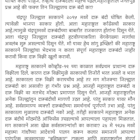
घोषित केली पाहिजे. तेव्हाच दारूबंदीला महत्त्व येईल.महाराष्ट्रातील जनतेपुढे
प्रश्न आहे की फक्त तिन जिल्ह्यातच दारू बंदी का?
चंद्रपूर जिल्ह्यात सरकारने २०१५ मध्ये दारू बंदी घोषित केली.
त्यावेळी भाजपा सरकार होती. आता महाराष्ट्रात कॉंग्रेसची सरकार
आहे.त्यामुळे चंद्रपूरमध्ये दारूबंदीच्या बाबतीत राजकारण होतांना दिसून येते.
आता चंद्रपूर जिल्ह्यात दारूबंदी हटवीण्याकरिता वेगवेगळ्या मार्गाचा
अवलंब सुरू असल्याचे दिसून येते. मी यावर हेच सांगु इच्छितो की महाराष्ट्र
सरकारने जिल्ह्यांचा भेदभाव न करता संपूर्ण महाराष्ट्रात दारूबंदी जाहीर
करावी किंवा दारू विक्री खुली करावी.
महाराष्ट्र सरकारने कोव्हीड-१९ च्या काळात सर्वप्रथम प्राधान्य दारू
विक्रीला दिले. कारण दारू विक्रीमुळे सरकारची तिजोरी भरत असते व भरत
आहे. सरकारला दारू विक्री करायचीच आहे तर मग मोजक्या जिल्ह्यात
दारूबंदी का असावी? हा गंभीर प्रश्न आहे. आजही महाराष्ट्रात दारूबंदी व
दारू विक्री वर मतभेद मोठ्या प्रमाणात दिसून येतो. आजही महाराष्ट्रातील
अनेक जिल्ह्यांतून दारूबंदीची मागणी उठत आहे. परंतु सरकार यावर मौन
आहे. सर्वसामाण्य व्यक्ती दारूबंदीच्या समर्थनार्थ पूर्णपणे उभा आहे. परंतु
सरकारला मुळातच दारूबंदी नको आहे. तरीही सरकारने महाराष्ट्रात अनेक
दारू बंदीचे मोठमोठे ऑफिसेस उघडल्याचे आपल्याला पहायला मिळतात.
मग सरकारने असा खेळ सर्वसामान्यांशी का करावा? २४ मे १९३४ मध्ये
महात्मा गांधींच्या आदेशाचे पालन करून कलार समाजाने आपल्या
पारंपरिक व्यवसायावर "बहिष्कार" टाकला आणि महाराष्ट्रातील संपूर्ण