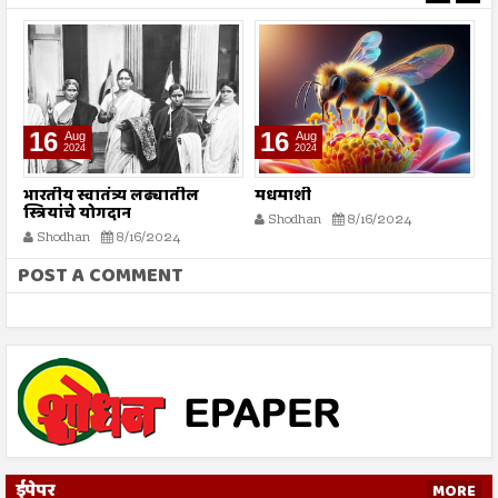
16
16
Aug
Aug
2024
2024
भारतीय स्वातंत्र्य लढ्यातील
मधमाशी
र
स्त्रियांचे योगदान
न
Shodhan
8/16/2024
ग
Shodhan
8/16/2024
बट
POST A COMMENT
ईपेपर
MORE