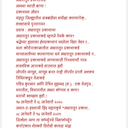
अंधारातून प्रकाशाकडे
आमचा मराठी बाणा !
प्रकाशमय जीवन
चंद्रपूर जिल्ह्यातील दारूबंदीवर समीक्षा करण्यापेक्...
वंशवादाचे पुनरागमन
प्रवास : अंधारातून प्रकाशाचा
अंधारातून प्रकाशाकडे म्हणजे नेमके काय?
श्रद्धेच्या हृदयावर ईशप्रकाशानं भरलेला दिवा तेवत र...
चला कोरोनाकाळातील अंधारातून प्रकाशाकडे
मानवजातीच्या कल्याणाचा धर्म अंधारातून प्रकाशाकडे न...
अंधारातून प्रकाशाकडे जाण्यासाठी निश्‍चयाची गरज
वास्तविक ज्ञानाकडे वाटचाल हवी
जोपर्यंत माणूस, माणूस बनत नाही तोपर्यंत प्रगती अशक्य
तिमिराकडून तेजाकडे
पवित्र कुरआन आणि प्रेषित मुहम्मद (स.) : एक तेजपुंज...
मनातील, विचारातील अंधार कोणता व काय?
मनाची स्वच्छता हवी..!
१५ जानेवारी ते २८ जानेवारी २०२०
जमात-ए-इस्लामी हिंद महाराष्ट्रचे ”अंधारातून प्रकाश...
०८ जानेवरी ते १४ जानेवरी २०२१
जिओला मरण तर फॉर्च्युनचे मिसफॉर्च्यून
कर्नाटकात शेतकरी विरोधी कायदा मंजूर