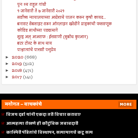
पुनःश्‍च राहूल गांधी
१ जानेवारी ते ७ जानेवारी २०२१
सर्वोच्च न्यायालयाच्या आदेशाचे पालन करुन कृषी कायद...
बनावट वेबसाइट वरून ऑनलाइन खरेदीने ग्राहकांची फसवणूक
कोविड साथीच्या पडद्यामागे
सूरह अल् आअराफ : ईशवाणी (सुबोध कुरआन)
बटर टोस्ट के साथ चाय
पाश्चात्यांचे पाशवी पशुप्रेम
2020
(668)
►
2019
(512)
►
2018
(471)
►
2017
(141)
►
मनोगत – वाचकांचे
MORE
विजय दर्डा यांनी एकदा तरी विचार करावा?
आत्महत्या रोखणे ही कौटुंबिक जबाबदारी
काश्मिरी पंडितांचे विस्थापन, सत्यामागचे कटू सत्य