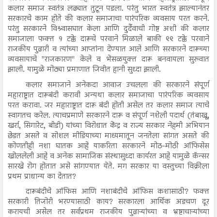
कलार समाज स्वतंत्र लढ्यात तुटून पडला. परंतु भारत स्वतंत्र झाल्यानंतर
सरकारचे काम होते की कलार समाजाचा पारंपरिक व्यवसाय परत करने.
परंतु सरकारने विश्र्वासघात केला आणि दुर्दैवाची गोष्ट अशी की कलार
समाजाला फक्त १ टक्के दारूचे परवाने मिळाले बाकी ९९ टक्के परवाने
राजकीय पुढारी व त्यांच्या आप्तांना देण्यात आले आणि सरकारने दारूच्या
व्यवसायाचे "राजकारण" केले व भेसळयुक्त दारू बनवायला सुरुवात
झाली. यामुळे मोठ्या प्रमाणात जिवीत हानी सुध्दा झाली.
कलार समाजाने अनेकदा आवाज उचलला की सरकारने संपूर्ण
महाराष्ट्रात दारूबंदी करावी अन्यथा कलार समाजाचा पारंपरिक व्यवसाय
परत करावा. जर महाराष्ट्रात दारू बंदी होती असेल तर कलार समाज त्याचे
स्वागतच करेल. त्याचप्रमाणे सरकारने दारू व संपूर्ण नशेली पदार्थ (तंबाखू,
खर्रा, सिगारेट, बीडी) यांच्या विरोधात केंद्र व राज्य सरकार नेहमी अभियान
छेडत असते व सोशल मीडियाच्या माध्यमातून जनतेला सांगत असते की
कोणतीही नशा घातक आहे याकरिता सरकारने मोठ-मोठी ऑफिसेस
खोललेली आहे व अनेक सामाजिक संस्थासुध्दा कार्यरत आहे यामुळे कॅन्सर
सारखे रोग होतात असे सांगण्यात येते. मग सरकार या वस्तुच्या विक्रीला
प्रथम प्राधान्य का देतात?
दारूबंदीचे ऑफिस आणि नशाबंदीचे ऑफिस कशासाठी? फक्त
सरकारी तिजोरी भरण्यासाठी काय? सरकारला आर्थिक अडचण दूर
करायची असेल तर सर्वप्रथम राजकीय पुढाऱ्यांच्या व भ्रष्टाचाऱ्यांच्या