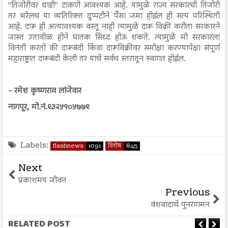
"तिजोरीवर धाडी" टाकणे आवश्यक आहे. यामुळे राज्य सरकारची तिजोरी
तर भरेलच या व्यतिरिक्त दुप्पटीने पैसा जमा होईल ही सत्य परिस्थिती
आहे. दारू ही अत्यावश्यक वस्तू नाही त्यामुळे दारू विक्री करीता सरकारने
जास्त उतावीळ होने घातक सिध्द होऊ शकते. त्यामुळे मी सरकारला
विनंती करतो की दारूबंदी किंवा दारूविक्रीवर समीक्षा करण्यापेक्षा संपूर्ण
महाराष्ट्रात दारूबंदी केली तर याचे सर्वच स्तरातून स्वागत होईल.
- रमेश कृष्णराव लांजेवार
नागपूर, मो.नं.९३२५१०५७७९
Labels:
flashnews
1091
विशेष
845
Next
प्रकाशमय जीवन
Previous
वंशवादाचे पुनरागमन
RELATED POST