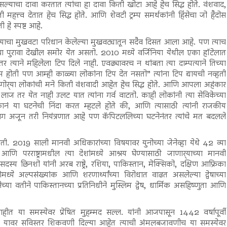
्याचा दावा करतात त्यांचा हा दावा किती खोटा आहे हेच सिद्ध होते. वंशवाद,
हत्त्व देतात हेच सिद्ध होते. आणि शेवटी ट्रम्प समर्थकांनी हिंसेचा जो हैदोस
ी हे स्पष्ट आहे.
ाचा मुखवटा परिधान केलेल्या मुखवट्यातून सदैव दिसत आला आहे. पण त्याच
ाचा पुरावा देखील समोर येत असतो. 2010 मध्ये वर्जिनिया येथील एका हॉटेलात
 त्याने महिलेला टिप दिले नाही. एवढ्यावरच न थांबता त्या दाम्पत्याने तिच्या
तम होती पण आम्ही काळ्या लोकांना टिप देत नसतो” त्यांना टिप द्यायची नव्हती
गोर्‍या लोकांची मने किती वंशवादी आहेत हेच सिद्ध होते. आणि आपला अहंकार
ा लाज तर येत नाही उलट यात त्यांना गर्व वाटतो. काही लोकांनी त्या सेविकेच्या
 या घटनेची निंदा करत म्हटले होते की, आणि त्यासाठी त्यांनी राजकीय
अजून तरी नियंत्रणात आहे पण कॅपिटललिच्या घटनेनंतर त्यांचे मत बदलले
. 2019 साली मानवी अधिकारांच्या विषयावर युनोच्या जेनेव्हा येथे 42 व्या
आणि परराष्ट्रामधील त्या देशांमध्ये आश्रय घेण्यासाठी जाणार्‍याच्या मानवी
्य छिनशो यांनी अरब राष्ट्रे, रशिया, पाकिस्तान, मेक्सिको, दक्षिण आफ्रिका
ंमध्ये अल्पसंख्यांक आणि शरणार्थ्यांच्या विरोधात वाढत असलेल्या द्वेषाच्या
या वतीने पाकिस्तानच्या प्रतिनिधीने मुस्लिम द्वेष, धार्मिक असहिष्णुता आणि
ाहीत या समस्येवर प्रेषित मुहम्मद सल्ल. यांनी आजपासून 1442 वर्षापूर्वी
व यावर सविस्तर शिकवणी दिल्या आहेत त्याची अंमलबजावणीच या समस्येवर