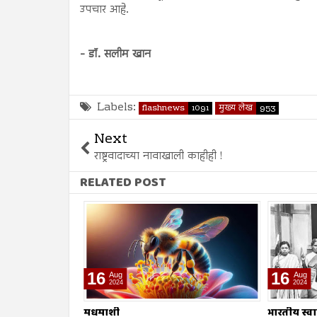
उपचार आहे.
- डॉ. सलीम खान
Labels:
flashnews
1091
मुख्य लेख
953
Next
राष्ट्रवादाच्या नावाखाली काहीही !
RELATED POST
16
16
Aug
Aug
2024
2024
भारतीय स्वातंत्र्य लढ्यातील स्त्रियांचे
सर्व मानव