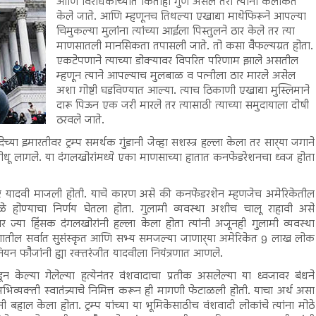
आणि विरोधकांच्यात कितीही गुण असले तरी त्यांना कलंकित
केले जाते. आणि म्हणूनच तिथल्या एखाद्या माथेफिरूने आपल्या
चिमुकल्या मुलांना त्यांच्या आईला पिस्तुलने ठार केले तर त्या
माणसातली मानसिकता तपासली जाते. तो कसा वैफल्यग्रत होता.
एकटेपणाने त्याच्या डोक्यावर विपरित परिणाम झाले असतील
म्हणून त्याने आपल्याच मुलबाळ व पत्नीला ठार मारले असेल
अशा गोष्टी घडविण्यात आल्या. त्याच ठिकाणी एखाद्या मुस्लिमाने
दारू पिऊन एक जरी मारले तर त्यासाठी त्याच्या समुदायाला दोषी
ठरवले जाते.
 इमारतीवर ट्रम्प समर्थक गुंडानी जेव्हा सशस्त्र हल्ला केला तर सार्‍या जगाने
े शोधू लागले. या दंगलखोरांमध्ये एका माणसाच्या हातात कनफेडरेशनचा ध्वज होता
कर यादवी माजली होती. याचे कारण असे की कनफेडरशेन म्हणजेच अमेरिकेतील
न वेगळे होण्याचा निर्णय घेतला होता. गुलामी व्यवस्था अशीच चालू राहावी असे
 ज्या हिंसक दंगलखोरांनी हल्ला केला होता त्यांनी अजूनही गुलामी व्यवस्था
ातील सर्वात सुसंस्कृत आणि सभ्य समजल्या जाणार्‍या अमेरिकेत 9 लाख लोक
 युनियन फौजांनी ह्या रक्तरंजीत यादवीला नियंत्रणात आणले.
ून केल्या गेलेल्या हत्येनंतर वंशवादाचा प्रतीक असलेल्या या ध्वजावर बंधने
अभिव्यक्ती स्वातंत्र्याचे निमित्त करून ही मागणी फेटाळली होती. याचा अर्थ असा
हाल केला होता. ट्रम्प यांच्या या भूमिकेसाठीच वंशवादी लोकांचे त्यांना मोठे