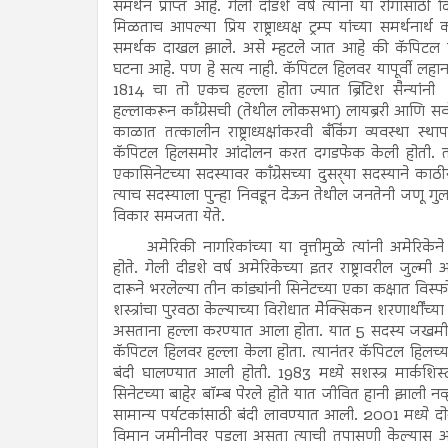
समर्थन प्राप्त आहे. गेली दीडशे वर्ष त्यांना या रोगासा
मिळताच आपल्या प्रिय राष्ट्राध्यक्ष ट्रम्प यांच्या समर्थना
समर्थक दाखल झाले. असे म्हटले जात आहे की कॅपिटल हिल
घटना आहे. पण हे सत्य नाही. कॅपिटल हिलवर यापूर्वी लहान 
1814 चा तो एकच हल्ला होता ज्यात ब्रिटिश सैन्यां
हल्लाकरून काँग्रेसची (तेथील लोकसभा) लायब्ररी आणि सर
काळात तत्कालीन राष्ट्राध्यक्षांकरवी बँकिंग व्यवस्था स्था
कॅपिटल हिलसमोर आंदोलन करत दगडफेक केली होती. तसेच 
एकासिनेटच्या सदस्यावर काँग्रेसच्या दुसर्‍या सदस्याने क
त्याच सदस्याला पुन्हा निवडून देऊन तेथील जनतेनी जणू गु
विकार समजता येते.
अमेरिकी नागरिकांच्या या वृत्तीमुळे त्यांनी अमेरिक
होते. गेली दीडशे वर्ष अमेरिकेच्या इतर राष्ट्रावरील जुल्
दारूने भरलेल्या तीन कांड्यांनी सिनेटच्या एका कक्षात वि
शस्त्रांचा पुरवठा केल्याच्या विरोधात मेेक्सिकन शरणार्थींच्या 
असताना हल्ला करण्यात आला होता. यात 5 सदस्य जखमी झाल
कॅपिटल हिलवर हल्ला केला होता. त्यानंतर कॅपिटल हिलच्या 
बंदी घालण्यात आली होती. 1983 मध्ये सशस्त्र मार्कशिस्ट 
सिनेटच्या बाहेर बॉम्ब पेरले होते यात जीवित हानी झाली नव्
सामान्य पर्यटकांसाठी बंदी लावण्यात आली. 2001 मध्ये दोन विमा
विमान जमीनीवर पडला असता त्याची तपासणी केल्यास असे 