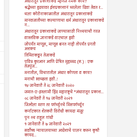
अंधारातून प्रकाशाकडे म्हणजे नेमके काय?
श्रद्धेच्या हृदयावर ईशप्रकाशानं भरलेला दिवा तेवत र...
चला कोरोनाकाळातील अंधारातून प्रकाशाकडे
मानवजातीच्या कल्याणाचा धर्म अंधारातून प्रकाशाकडे
न...
अंधारातून प्रकाशाकडे जाण्यासाठी निश्‍चयाची गरज
वास्तविक ज्ञानाकडे वाटचाल हवी
जोपर्यंत माणूस, माणूस बनत नाही तोपर्यंत प्रगती
अशक्य
तिमिराकडून तेजाकडे
पवित्र कुरआन आणि प्रेषित मुहम्मद (स.) : एक
तेजपुंज...
मनातील, विचारातील अंधार कोणता व काय?
मनाची स्वच्छता हवी..!
१५ जानेवारी ते २८ जानेवारी २०२०
जमात-ए-इस्लामी हिंद महाराष्ट्रचे ”अंधारातून प्रकाश...
०८ जानेवरी ते १४ जानेवरी २०२१
जिओला मरण तर फॉर्च्युनचे मिसफॉर्च्यून
कर्नाटकात शेतकरी विरोधी कायदा मंजूर
पुनःश्‍च राहूल गांधी
09
09
Aug
Aug
2024
2024
१ जानेवारी ते ७ जानेवारी २०२१
सर्वोच्च न्यायालयाच्या आदेशाचे पालन करुन कृषी
तरुण नेतृत्वाचा अभाव अमेरिकेच्या
आपत्तीग्रस्त शेतकऱ्यांच्या पाठी
कायद...