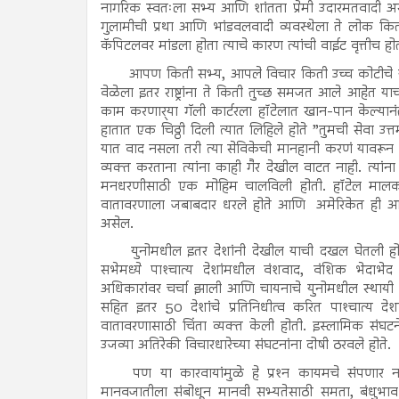
नागरिक स्वतःला सभ्य आणि शांतता प्रेमी उदारमतवादी असल
गुलामीची प्रथा आणि भांडवलवादी व्यवस्थेला ते लोक किती म
कॅपिटलवर मांडला होता त्याचे कारण त्यांची वाईट वृत्तीच होत
आपण किती सभ्य, आपले विचार किती उच्च कोटीचे य
वेळेला इतर राष्ट्रांना ते किती तुच्छ समजत आले आहेत य
काम करणार्‍या गॅली कार्टरला हॉटेलात खान-पान केल्यानंतर
हातात एक चिठ्ठी दिली त्यात लिहिले होते ”तुमची सेवा उत्
यात वाद नसला तरी त्या सेविकेची मानहानी करणं यावरून 
व्यक्त करताना त्यांना काही गैर देखील वाटत नाही. त्यांन
मनधरणीसाठी एक मोहिम चालविली होती. हॉटेल मालकानं
वातावरणाला जबाबदार धरले होते आणि अमेरिकेत ही आग 
असेल.
युनोमधील इतर देशांनी देखील याची दखल घेतली होती
सभेमध्ये पाश्‍चात्य देशांमधील वंशवाद, वंशिक भेदाभेद 
अधिकारांवर चर्चा झाली आणि चायनाचे युनोमधील स्थायी सदस
सहित इतर 50 देशांचे प्रतिनिधीत्व करित पाश्‍चात्य देशा
वातावरणासाठी चिंता व्यक्त केली होती. इस्लामिक संघटनेच्
उजव्या अतिरेकी विचारधारेच्या संघटनांना दोषी ठरवले होते.
पण या कारवायांमुळे हे प्रश्‍न कायमचे संपणार न
मानवजातीला संबोधून मानवी सभ्यतेसाठी समता, बंधुभा