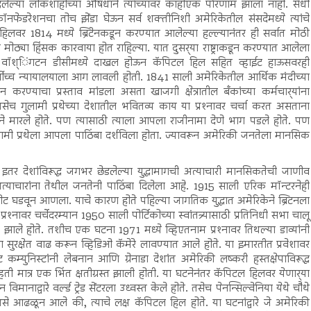
ठी दिलेल्या लोकशाहीच्या औषधाने त्यांच्यावर काहीएक परिणाम झाला नाही. संधी
र्थ कॉनफेडरेशनचा तोच झेंडा घेऊन सर्व शक्तीनिशी अमेरिकेतील संसदेमध्ये त्यांचे
वर 1814 मध्ये ब्रिटेनकडून करण्यात आलेल्या हल्ल्यानंतर ही सर्वात मोठी
मोठ्या हिंसक कारवाया होत राहिल्या. यात दुसर्‍या राष्ट्राकडून करण्यात आलेला
नी वॉश्िंगटन डीसीमध्ये दाखल होऊन कॅपिटल हिल सहित व्हाईट हाऊसवरही
्वोच्च न्यायालयाला आग लावली होती. 1841 साली अमेरिकेतील आर्थिक मंदीच्या
पन करण्याचा प्रस्ताव मांडला असता खाजगी क्षेत्रातील बँकांच्या कर्मचार्‍यांना
गुलामी प्रथेच्या देशातील भवितव्य काय या प्रश्‍नावर चर्चा करत असताना
ाठीने मारले होते. पण त्यासाठी त्याला आपला राजीनामा देणे भाग पडले होते. पण
लामी प्रथेला आपला पाठिंबा दर्शविला होता. ज्यावरून अमेरिकी जनतेला मानसिक
ेने इतर देशांविरूद्ध जगभर छेडलेल्या युद्धामागची अत्याचारी मानसिकतेची जाणीव
मी अत्याचारांना तेथील जनतेनी पाठिंबा दिलेला आहे. 1915 साली एरिक मॉन्टरनेही
स्फोट घडवून आणला. याचे कारण होते पहिल्या जागतिक युद्धात अमेरिकेने ब्रिटनला
प्रश्‍नावर चर्चेदरम्यान 1950 साली पोर्टिकोच्या स्वांतत्र्यासाठी प्रतिनिधी सभा चालू
े होते. तशीच एक घटना 1971 मध्ये व्हिएतनाम प्रश्‍नावर तिथल्या डाव्यांनी
सुरक्षेत वाढ करून व्हिडिओ कॅमेरे लावण्यात आले होते. या इमारतीत प्रवेशावर
कम्युनिस्टांनी लेबनान आणि ग्रेनाडा देशांत अमेरिकी लष्करी हस्तक्षेपाविरूद्ध
हती मात्र एक भिंत क्षतीग्रस्त झाली होती. या घटनेनंतर कॅपिटल हिलवर येणार्‍या
नाद्वारे वर्ल्ड ट्रेड सेंटरला उध्वस्त केले होते. तसेच पेनन्सिल्वेनिया येथे चौथे
आढळून आले की, त्याचे लक्ष कॅपिटल हिल होते. या घटनांद्वारे जे अमेरिकी