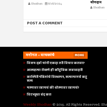
योगदान
Shodhan
Shodhan
8/16/2024
POST A COMMENT
मनोगत – वाचकांचे
MORE
विजय दर्डा यांनी एकदा तरी विचार करावा?
आत्महत्या रोखणे ही कौटुंबिक जबाबदारी
काश्मिरी पंडितांचे विस्थापन, सत्यामागचे कटू
सत्य
मरणावर रडायचं की धोरणावर रडायचं?
विटभट्ट्या बंद करा
Weekly Shodhan
© 2015. All Rights Reserved. Sh