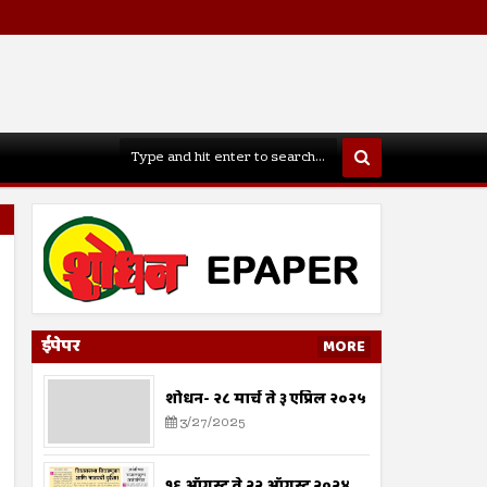
ईपेपर
MORE
शोधन- २८ मार्च ते ३ एप्रिल २०२५
3/27/2025
१६ ऑगस्ट ते २२ ऑगस्ट २०२४