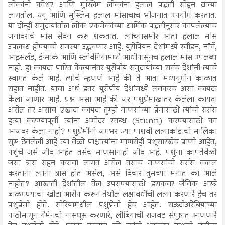
लोकांनी कोश्‌र आणि मुस्लिम लोकांना हलाल पद्धती सोडून द्याव्या
लागतील. ज्यू आणि मुस्लिम हलाल मांसाचाच भोजनात उपयोग करतात.
या दोन्ही समुदायांतील लोक एकमेकांच्या धार्मिक पद्धतीनुसार कापलेल्याच
जनावराचे मांस सेवन करू शकतात. त्यांच्यासमोर आता हलाल मांस
उपलब्ध होण्याची समस्या उद्भवणार आहे. युरोपियन देशांमध्ये स्वीडन, नॉर्वे,
आइसलँड, डेन्मार्क आणि स्लोवेनियामध्ये आधीपासूनच हलाल मांस उपलब्ध
नाही. हा कायदा पारित केल्यानंतर युरोपीय समुदायांच्या सर्वच देशांनी त्याचे
स्वागत केले आहे. त्यांचे म्हणणे आहे की ते आता मध्ययुगीन काळात
राहात नाहीत. याचा अर्थ इतर युरोपीय देशांमध्ये लवकरच असा कायदा
केला जाणार आहे. प्रश्न असा आहे की जर पशुप्रेमाखातर केलेला कायदा
असेल तर असाच एखादा कायदा तुम्ही माणसांच्या प्रेमासाठी त्यांची सर्रास
हत्या करण्यापूर्वी त्यांना अगोदर स्तब्ध (Stunn) करण्यासाठी का
आजवर केला नाही? पशुप्रेमींनी जगभर ज्या पाशवी लत्याकांडाची मालिका
सुरू ठेवलेली आहे त्या वेळी पाश्चात्यांना माणसेही पशूसारखेच प्राणी आहेत,
पशुंचे जसे जीव आहेत तसेच माणसांनाही जीव आहे. पशुंना कापतेवेळी
जसा त्रास सहन करावा लागत असेल तसाच माणसांची सर्रास कत्तल
करताना त्यांना त्रास होत असेल, असे विचार तुमच्या मनात का आले
नाहीत? आखाती देशांतील तेल उपसण्यासाठी इराकवर जैविक अस्त्रे
बाळगण्याचा खोटा आरोप करून तेथील लक्षावधींची लत्या करणारे हेच तर
पशुप्रेमी होते. सीरियामधील पशुप्रेमी हेच आहेत. सऊदीअरेबियाच्या
पाठीमागून येमेनची नासधूस करणारे, लीबियाची राजवट संपुष्टात आणणारे