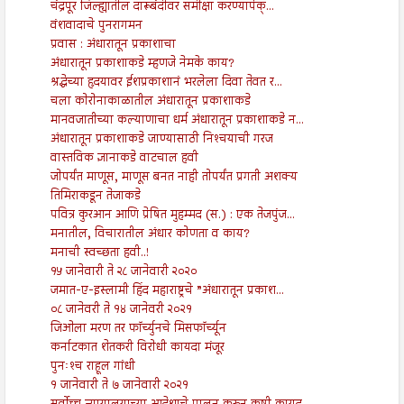
चंद्रपूर जिल्ह्यातील दारूबंदीवर समीक्षा करण्यापेक्...
वंशवादाचे पुनरागमन
प्रवास : अंधारातून प्रकाशाचा
अंधारातून प्रकाशाकडे म्हणजे नेमके काय?
श्रद्धेच्या हृदयावर ईशप्रकाशानं भरलेला दिवा तेवत र...
चला कोरोनाकाळातील अंधारातून प्रकाशाकडे
मानवजातीच्या कल्याणाचा धर्म अंधारातून प्रकाशाकडे न...
अंधारातून प्रकाशाकडे जाण्यासाठी निश्‍चयाची गरज
वास्तविक ज्ञानाकडे वाटचाल हवी
जोपर्यंत माणूस, माणूस बनत नाही तोपर्यंत प्रगती अशक्य
तिमिराकडून तेजाकडे
पवित्र कुरआन आणि प्रेषित मुहम्मद (स.) : एक तेजपुंज...
मनातील, विचारातील अंधार कोणता व काय?
मनाची स्वच्छता हवी..!
१५ जानेवारी ते २८ जानेवारी २०२०
जमात-ए-इस्लामी हिंद महाराष्ट्रचे ”अंधारातून प्रकाश...
०८ जानेवरी ते १४ जानेवरी २०२१
जिओला मरण तर फॉर्च्युनचे मिसफॉर्च्यून
कर्नाटकात शेतकरी विरोधी कायदा मंजूर
पुनःश्‍च राहूल गांधी
१ जानेवारी ते ७ जानेवारी २०२१