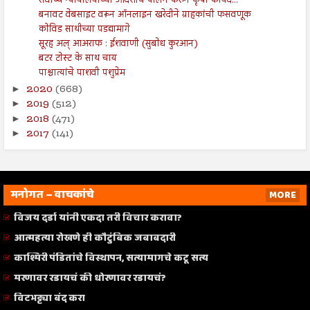
सर्वोच्च न्यायालयाच्या आदेशाचे पालन करुन कृषी कायद...
बनावट वेबसाइट वरून ऑनलाइन खरेदीने ग्राहकांची फसवणूक
कोविड साथीच्या पडद्यामागे
सूरह अल् आअराफ : ईशवाणी (सुबोध कुरआन)
बटर टोस्ट के साथ चाय
पाश्चात्यांचे पाशवी पशुप्रेम
2020
(668)
►
2019
(512)
►
2018
(471)
►
2017
(141)
►
मनोगत – वाचकांचे
MORE
विजय दर्डा यांनी एकदा तरी विचार करावा?
आत्महत्या रोखणे ही कौटुंबिक जबाबदारी
काश्मिरी पंडितांचे विस्थापन, सत्यामागचे कटू सत्य
मरणावर रडायचं की धोरणावर रडायचं?
विटभट्ट्या बंद करा