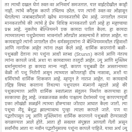
तर त्याची दखल घेणं स्वतःवर अनिवार्य समजतात. यात वाईटदेखील काही
नाही. त्यांचे कौतुक करणे उचितच ठरेल. पण त्यांनी स्वतःवर ओढावून
घेतलेल्या जबाबदारीमागे खरेच मानवजातीचे प्रेम आहे. जगातील तमाम
मानवजातीचे की त्यांचे हे प्रेम विशिष्ट मानवजाती प्रती आहे हा महत्त्वाचा
प्रश्न आहे. नुकतेच बेल्जियमने एक कायदा पारित केला. हा कायदा
त्याच्यातल्या पशुप्रेमाच्या भावनांशी ओतप्रोत असल्याचे ते सांगत आहेत. या
कायद्याद्वारे त्यांनी जगातील दोन धर्मसमुदायांना जे बेल्जियममधील रहिवाशी
आणि नागरिक आहेत त्यांना लक्ष्य केले आहे. धार्मिक कारणांनी बळी-
पशुबळी देताना त्या पशुंना आधी स्तब्ध (Stunn) करावे आणि नंतरच
त्यांना कापले जावे. अशा या कायद्याच्या तरतुदी आहेत. ज्यू आणि मुस्लिम
धर्मानुयायांना हा कायदा मान्य नाही. कारण पशुबळी देत असतानाच्या
वेळी तो पशू निरोगी असून त्याच्यात कोणताही दोष नासावा, अशी या
धर्मियांची धार्मिक शिकवण आहे. म्हणून ते नाराज आहेत. या कायद्याचे
उद्दिष्ट विषद करताना तिथल्या पशुपालन मंत्र्यानी म्हटले आहे की
पशुकल्याण आणि धार्मिक स्वातंत्र्यात संतुलन निर्माण करण्याचा हा
सरकारचा हेतू आहे. जवळजवळ सर्वच पाश्चात्य देशांमध्ये पशु कापण्यापूर्वी
एका लोखंडी सळईने त्याच्या डोक्यावर जोरदार आघात केला जातो. त्या
पशूचा मेंदू बेशुद्ध झाल्यावरच पुन्हा त्याला कापले जाते. पण या
पद्धतीपासून ज्यू आणि मुस्लिमांना धार्मिक कारणाने पशुबळी देण्यासाठी
वगळण्यात आले होते. आता ही सवलत संपुष्टात आणली गेली असून
सर्वांनीच आता या नवीन पद्धतीनुसारच पशूंना कापले पाहिजे. याचा अर्थ ज्यू