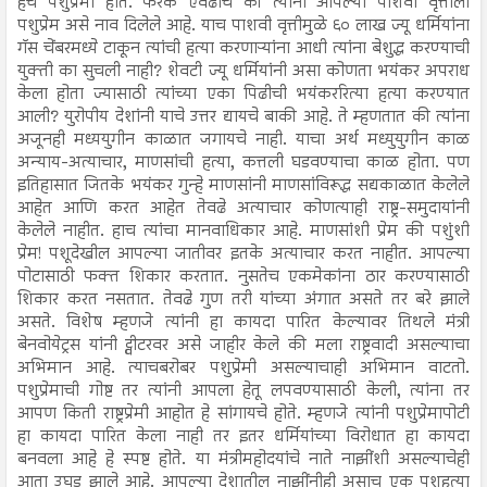
हेच पशुप्रेमी होते. फरक एवढाच की त्यांनी आपल्या पाशवी वृत्तीला
पशुप्रेम असे नाव दिलेले आहे. याच पाशवी वृत्तीमुळे ६० लाख ज्यू धर्मियांना
गॅस चेंबरमध्ये टाकून त्यांची हत्या करणाऱ्यांना आधी त्यांना बेशुद्ध करण्याची
युक्ती का सुचली नाही? शेवटी ज्यू धर्मियांनी असा कोणता भयंकर अपराध
केला होता ज्यासाठी त्यांच्या एका पिढीची भयंकररित्या हत्या करण्यात
आली? युरोपीय देशांनी याचे उत्तर द्यायचे बाकी आहे. ते म्हणतात की त्यांना
अजूनही मध्ययुगीन काळात जगायचे नाही. याचा अर्थ मध्युयुगीन काळ
अन्याय-अत्याचार, माणसांची हत्या, कत्तली घडवण्याचा काळ होता. पण
इतिहासात जितके भयंकर गुन्हे माणसांनी माणसांविरूद्ध सद्यकाळात केलेले
आहेत आणि करत आहेत तेवढे अत्याचार कोणत्याही राष्ट्र-समुदायांनी
केलेले नाहीत. हाच त्यांचा मानवाधिकार आहे. माणसांशी प्रेम की पशुंशी
प्रेम! पशूदेखील आपल्या जातीवर इतके अत्याचार करत नाहीत. आपल्या
पोटासाठी फक्त शिकार करतात. नुसतेच एकमेकांना ठार करण्यासाठी
शिकार करत नसतात. तेवढे गुण तरी यांच्या अंगात असते तर बरे झाले
असते. विशेष म्हणजे त्यांनी हा कायदा पारित केल्यावर तिथले मंत्री
बेनवोयेट्रस यांनी ट्वीटरवर असे जाहीर केले की मला राष्ट्रवादी असल्याचा
अभिमान आहे. त्याचबरोबर पशुप्रेमी असल्याचाही अभिमान वाटतो.
पशुप्रेमाची गोष्ट तर त्यांनी आपला हेतू लपवण्यासाठी केली, त्यांना तर
आपण किती राष्ट्रप्रेमी आहोत हे सांगायचे होते. म्हणजे त्यांनी पशुप्रेमापोटी
हा कायदा पारित केला नाही तर इतर धर्मियांच्या विरोधात हा कायदा
बनवला आहे हे स्पष्ट होते. या मंत्रीमहोदयांचे नाते नाझींशी असल्याचेही
आता उघड झाले आहे. आपल्या देशातील नाझींनीही असाच एक पशुहत्या