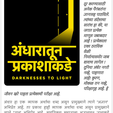
दूर करण्यासाठी
अनेक पैगंबरांना
ज्ञानासह पाठविले.
त्यांच्या संदेशाचा
सारांश हा की, या
जगात प्रत्येक
माणूस जबाबदार
आहे ! प्रत्येकाला
एका ठराविक
वेळी
निर्मात्यासमोर जाब
द्यावाच लागेल !
दुनिया अंधेर नगरी
नव्हे, पाहणारा
आहे! कुरण,
मोकळ रान नव्हे,
परिक्षागृह आहे. हे
जीवन खरे पाहता प्रत्येकाची परीक्षा आहे.
अंधार हा एक व्यापक अर्थाचा शब्द असून प्रामुख्याने त्याने ’अज्ञान’
अभिप्रेत आहे. तर प्रकाश हाही व्यापक अर्थाचा शब्द असून प्रामुख्याने
त्याने ’ज्ञान’ अभिप्रेत आहे. साहजिकच समाजाला अज्ञानातून ज्ञानाकडे