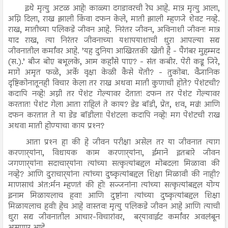
इथे मृत्यु अटळ आहे! काळ्या दगडावरची रेघ आहे. मात्र मृत्यु आला,
अग्नि दिला, राख झाली किंवा दफन केले, माती झाली म्हणजे शेवट नव्हे.
राख, मातीच्या पलिकडे जीवन आहे. निरंतर जीवन, अविनाशी जीवन! मात्र
याद राख, त्या निरंतर जीवनाच्या यशापयाशाची धुरा आपल्या सद्य
जीवनातील कर्मांवर आहे. ’यह दुनिया आखिरतकी खेती है - पैगंबर मुहम्मद
(स.).’ बीज बोए बभूलके, आम कहाँसे पाए? - संत कबीर. पेरी कडू जिरे,
मागे अमृत फळे, अर्के वृक्षा केळी कैसे येती? - तुकोबा. वैज्ञानिक
दृष्टिकोनातूनही विचार केला तर राख अथवा माती कुणाची होते? पेशंटची?
कदापि नव्हे! अग्नी तर पेशंट गेल्यावर देतात! दफन तर पेशंट गेल्यावर
करतात! पेशंट गेला आता राहिलं ते काय? डेड बॉडी, प्रेत, शव, मढं! आणि
दफन करतात ते या डेड बॉडीला! पेशंटला कदापि नव्हे! मग पेशंंटची राख
अथवा माती होण्याचा काय प्रश्‍न?
आता प्रश्‍न हा की हे जीवन परीक्षा असेल तर या जीवनात त्याग
करणार्‍यांना, विधायक काम करणार्‍यांना, ईमाने इतबारे जीवन
जगणार्‍यांना सदाचार्‍यांना त्यांच्या सत्कृत्यांबद्दल मोबदला मिळावा की
नव्हे? आणि दुराचार्‍यांना त्यांच्या दुष्कृत्यांबद्दल शिक्षा मिळावी की नाही?
माणसाचं अंत:र्मन म्हणतं की हो! सज्जनांना त्यांच्या सत्कृत्यांबद्दल योग्य
इनाम मिळायलाच हवा! आणि दुष्टांना त्यांच्या दुष्कृत्यांबद्दल शिक्षा
मिळायलाच हवी! हेच आहे वास्तव! मृत्यु पलिकडे जीवन आहे आणि त्याची
धुरा सद्य जीवनातील आचार-विचारांवर, बर्‍यावाईट कर्मांवर अवलंबून
असणार आहे.