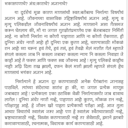
भकासपणाचे? अंध:काराचे? अज्ञानाचे?
या दुर्दशेेचं मूळ कारण माणसांची स्वत:बरोबरच निर्मात्या विषयीचं
अज्ञान आहे. जीवनाच्या वास्तविक उद्दिष्टाविषयीचं अज्ञान आहे. मृत्यू व
मृत्यू पलिकडील जीवनाविषयीचं अज्ञान आहे. माणसाने असा गैरसमज
करून घेतलाय की, मी या जगात गुराढोरांप्रमाणेच एक बेजबाबदार निर्मिती
आहे. ना कोणी निर्माता ना कोणी पाहणारा आणि ना कोणी ऐकणारा. ही
दुनिया अंधेर नगरी आहे! ही दुनिया एक कुरण आहे, चरण्यासाठी! मोकळं
रान आहे! घ्या चरून! हवं तेथे, हवं तसं, हवं तेवढे! मेलं मातीत गेलं म्हणजे
संपलं! कसला जाब नि कसला जबाब? कसला न्याय नि कसला निवाडा! जे
काही आहे ते फक्त आणि फक्त सद्य जीवनच आहे ! मृत्यु पलिकडे काहीच
नाही! अग्नि दिला राख झाली, दफन केलं माती झाली म्हणजे संपलं! हेच
माणसाचं भयंकर अज्ञान आहे.
निर्मात्याने हे अज्ञान दूर करण्यासाठी अनेक पैगंबरांना ज्ञानासह
पाठविले. त्यांच्या संदेशाचा सारांश हा की, या जगात प्रत्येक माणूस
जबाबदार आहे ! प्रत्येकाला एका ठराविक वेळी निर्मात्यासमोर जाब द्यावाच
लागेल ! दुनिया अंधेर नगरी नव्हे, पाहणारा आहे! कुरण, मोकळ रान नव्हे,
परिक्षागृह आहे. हे जीवन खरे पाहता प्रत्येकाची परीक्षा आहे. आज तुला
आचार विचारांचे स्वातंत्र्य जरूर आहे! पण हे स्वातंत्र्य स्वैराचारासाठी नव्हे,
भ्रष्टाचारासाठी नव्हे, विध्वंस करण्यासाठी नव्हे तर सेवेसाठी, इमाने इतबारे
कमावण्यासाठी, रचनात्मक, विधायक कार्य करण्यासाठी आहे.