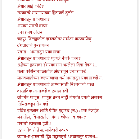
अमेरिकेतील अराजकतेची पाळेमुळे
अंधार आहे कोठे?
सरकारचे सामान्यांच्या हिताकडे दुर्लक्ष
अंधारातून प्रकाशाकडे
आमचा मराठी बाणा !
प्रकाशमय जीवन
चंद्रपूर जिल्ह्यातील दारूबंदीवर समीक्षा करण्यापेक्...
वंशवादाचे पुनरागमन
प्रवास : अंधारातून प्रकाशाचा
अंधारातून प्रकाशाकडे म्हणजे नेमके काय?
श्रद्धेच्या हृदयावर ईशप्रकाशानं भरलेला दिवा तेवत र...
चला कोरोनाकाळातील अंधारातून प्रकाशाकडे
मानवजातीच्या कल्याणाचा धर्म अंधारातून प्रकाशाकडे न...
अंधारातून प्रकाशाकडे जाण्यासाठी निश्‍चयाची गरज
वास्तविक ज्ञानाकडे वाटचाल हवी
जोपर्यंत माणूस, माणूस बनत नाही तोपर्यंत प्रगती अशक्य
तिमिराकडून तेजाकडे
पवित्र कुरआन आणि प्रेषित मुहम्मद (स.) : एक तेजपुंज...
मनातील, विचारातील अंधार कोणता व काय?
मनाची स्वच्छता हवी..!
१५ जानेवारी ते २८ जानेवारी २०२०
जमात-ए-इस्लामी हिंद महाराष्ट्रचे ”अंधारातून प्रकाश...