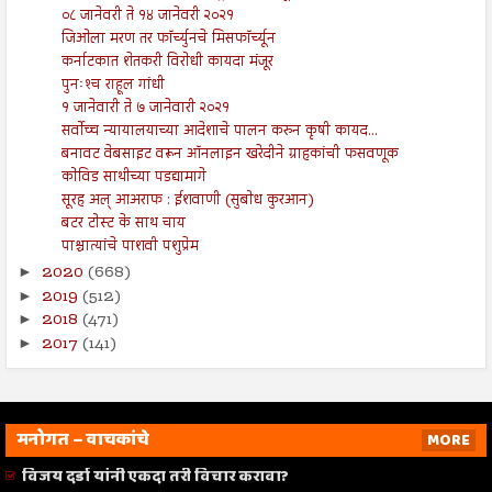
०८ जानेवरी ते १४ जानेवरी २०२१
जिओला मरण तर फॉर्च्युनचे मिसफॉर्च्यून
कर्नाटकात शेतकरी विरोधी कायदा मंजूर
पुनःश्‍च राहूल गांधी
१ जानेवारी ते ७ जानेवारी २०२१
सर्वोच्च न्यायालयाच्या आदेशाचे पालन करुन कृषी कायद...
बनावट वेबसाइट वरून ऑनलाइन खरेदीने ग्राहकांची फसवणूक
कोविड साथीच्या पडद्यामागे
सूरह अल् आअराफ : ईशवाणी (सुबोध कुरआन)
बटर टोस्ट के साथ चाय
पाश्चात्यांचे पाशवी पशुप्रेम
2020
(668)
►
2019
(512)
►
2018
(471)
►
2017
(141)
►
मनोगत – वाचकांचे
MORE
विजय दर्डा यांनी एकदा तरी विचार करावा?