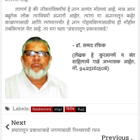
तात्पर्य हे की जीवनाविषयीचं हे ज्ञान अत्यंत मोलाचं आहे. मात्र आज
बहुतेक लोक त्याविषयी अज्ञानी आहेत. त्यांना या अज्ञानातून बाहेर
काढण्यासाठी आणि त्यांच्यापर्यंत हे ज्ञान पोहचविण्यासाठीच ही मोहीम
राबविण्यात येत आहे. तर मग चला ’अंधारातून प्रकाशाकडे.’
- डॉ. सय्यद रफिक
(लेखक हे कुरआनचे व संत
साहित्याचे गाढे अभ्यासक आहेत.
मो. 9423161508)
Labels:
flashnews
1091
विशेष
845
Next
अंधारातून प्रकाशाकडे जाण्यासाठी निश्‍चयाची गरज
Previous