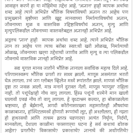
आवाहन करणे हा या मोहिमेचा उद्देश आहे. ’अज्ञान’ हाही व्यापक अर्थाचा
शब्द आहे त्याने अभिप्रेत भौतिक विषयांविषयी अज्ञान तर आहेच पण
प्रामुख्याने सृष्टीच्या आणि खुद्द मानवाच्या निर्मात्याविषयीचं अज्ञान,
जीवनाच्या मूळ व वास्तविक उद्दिष्टाविषयीचं अज्ञान, मृत्यु आणि
मृत्युपलिकडील जीवनाच्या वास्तवतेबद्दल अज्ञानही अभिप्रेत आहे.
अद्वतच ’ज्ञान’ हाही व्यापक अर्थाचा शब्द आहे. त्याने अभिप्रेत भौतिक
ज्ञान तर आहेच पण त्याच बरोबर स्वत:ची खरी ओळख, निर्मात्याची
ओळख, जीवनाच्या खर्‍या उद्देशाची जाणीव आणि मृत्यू व त्या पलिकडील
जीवनाचे वास्तविक ज्ञानही अभिप्रेत आहे.
सद्य युगात मानव जातीने भौतिक ज्ञानाला सर्वाधिक महत्व दिले आहे.
परिणामस्वरूप भौतिक प्रगती तर साध्य झाली. माणूस असमंतात भरारी
घेऊ लागला. उभं जग ग्लोबल व्हिलेज मध्ये रूपांतरीत झाले. माणसं भौतिक
दृष्टा तर जवळ आली. मात्र मनाने दुरावत गेली. माणूस ’माणूस’ राहिला
नाही. तो पशूंपेक्षाही नीच वागू लागला. हिंस्त्र पशूंनी शरमेने मान खाली
घालावी एवढं नीच तो वागू लागला. हे वृध्दाश्रम कल्चर, हा बोकाळलेला
भ्रष्टाचार, ही बेईमानी, अगदी कोरोनासारख्या महामारीतही औषधांचा
काळाबाजार, हॉस्पिटलमध्ये होणारी रूग्णांची लूट, ही अश्‍लीलता, ही नग्नता
ही हाथरसची आणि तत्सम इतरत्र घडणार्‍या अत्यंत निर्घृण, निर्दयी,
मानवतेला, देशाला काळीमा फासणार्‍या घटना हे सर्व कशाचं द्योतक
आहेत? प्रगतीचे? विकासाचे? प्रकाशाचे? ज्ञानाचे की अधोगतिचे?