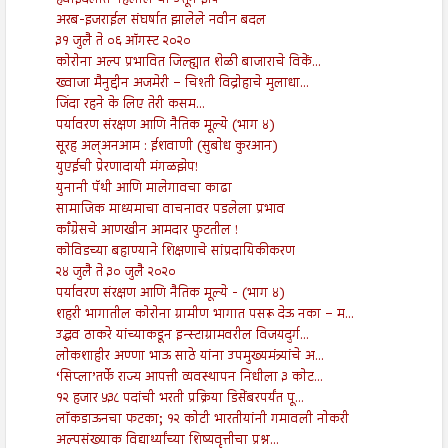
अरब-इजराईल संघर्षात झालेले नवीन बदल
३१ जुलै ते ०६ ऑगस्ट २०२०
कोरोना अल्प प्रभावित जिल्ह्यात शेळी बाजाराचे विकें...
ख्वाजा मैनुद्दीन अजमेरी – चिश्ती विद्रोहाचे मुलाधा...
जिंदा रहने के लिए तेरी कसम...
पर्यावरण संरक्षण आणि नैतिक मूल्ये (भाग ४)
सूरह अल्अनआम : ईशवाणी (सुबोध कुरआन)
युएईची प्रेरणादायी मंगळझेप!
युनानी पॅथी आणि मालेगावचा काढा
सामाजिक माध्यमाचा वाचनावर पडलेला प्रभाव
काँग्रेसचे आणखीन आमदार फुटतील !
कोविडच्या बहाण्याने शिक्षणाचे सांप्रदायिकीकरण
२४ जुलै ते ३० जुलै २०२०
पर्यावरण संरक्षण आणि नैतिक मूल्ये - (भाग ४)
शहरी भागातील कोरोना ग्रामीण भागात पसरू देऊ नका – म...
उद्धव ठाकरे यांच्याकडून इन्स्टाग्रामवरील विजयदुर्ग...
लोकशाहीर अण्णा भाऊ साठे यांना उपमुख्यमंत्र्यांचे अ...
‘सिप्ला’तर्फे राज्य आपत्ती व्यवस्थापन निधीला ३ कोट...
१२ हजार ५३८ पदांची भरती प्रक्रिया डिसेंबरपर्यंत पू...
लॉकडाऊनचा फटका; १२ कोटी भारतीयांनी गमावली नोकरी
अल्पसंख्याक विद्यार्थ्यांच्या शिष्यवृत्तीचा प्रश्न...