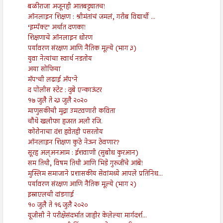
बळीराजा अजूनही आतबट्ट्यातच!
ऑनलाइन शिक्षण : श्रीमंतांचं जमलं, गरीब विद्यार्थी ...
‘इम्पॅक्ट’ अर्थात दणका!
शिक्षणाचे ऑनलाइन धोरण
पर्यावरण संरक्षण आणि नैतिक मूल्ये (भाग ३)
युवा नेत्यांचा स्वार्थ नडतोय
अया सोफिया
मॅप’ची लढाई अ‍ॅप’ने
द पोलीस स्टेट : दुबे एन्काऊंटर
१७ जुलै ते २३ जुलै २०२०
माणुसकीची मुद्रा उमटवणारी कविता
चौथे खलीफा हजरत अली रजि.
कोरोनाचा दंश हवेतही पसरतोय
ऑनलाइन शिक्षण कुठे नेऊन ठेवणार?
सूरह अल्अनआम : ईशवाणी (सुबोध कुरआन)
सम तिथी, विषम तिथी आणि भिडे गुरुजींचे आंबे!
मुस्लिम समाजाने प्रशासकीय सेवांमध्ये आपले प्रतिनिध...
पर्यावरण संरक्षण आणि नैतिक मूल्ये (भाग २)
इस्राएलची दांडगाई
१० जुलै ते १६ जुलै २०२०
यूजीसी ने परीक्षेसंदर्भात जाहीर केलेल्या मार्गदर्श...