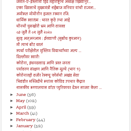
जमात-ए-इस्लामी हिंद महाराष्ट्राचे अध्यक्ष रिझवानुर...
एका दिवसाचे मुख्यमंत्री शहेबाज मनियार यांची राज्यश...
अमीरूल मोमीनीन हजरत उस्मान रजि.
धार्मिक स्वातंत्र्य : भारत कुठे उभा आहे
चीनची घुसखोरी भ्रम आणि वास्तव
०३ जुलै ते ०९ जुलै २०२०
सूरह अल्अनआम : ईशवाणी (सुबोध कुरआन)
मी त्याचं बोट धरलं
स्पर्धा परीक्षेतील मुस्लिम विद्यार्थ्यांच्या अल्प ...
दिल्लीवर स्वारी!
कोरोना, इंधनदरवाढ आणि त्रस्त जनता
पर्यावरण संरक्षण आणि नैतिक मूल्ये (भाग १)
कोरोनातही वजीर रेस्क्यू फोर्सची अखंड सेवा
भिवंडीत मस्जिदीचे रूपांतर कोविड उपचार केंद्रात
शासकीय रूग्णालयास वॉटर प्युरिफायर देऊन साजरा केला ...
June
(56)
►
May
(102)
►
April
(59)
►
March
(41)
►
February
(44)
►
January
(52)
►