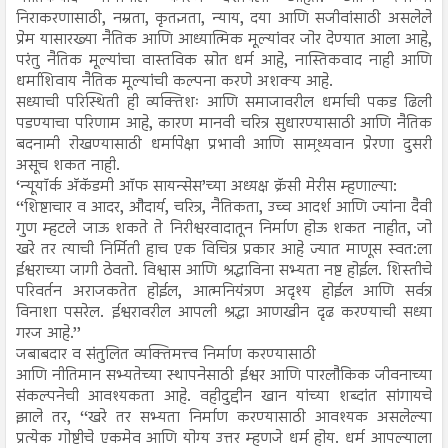
निराकरणासाठी, नम्रता, कृतज्ञता, न्याय, दया आणि सजीवांसाठी असलेले
प्रेम यासारख्या नैतिक आणि आध्यात्मिक मूल्यांवर जोर देण्यात आला आहे,
परंतु नैतिक मूल्यांचा वास्तविक स्रोत धर्म आहे, नास्तिकवाद नाही आणि
धर्माशिवाय नैतिक मूल्यांची कल्पना करणे अशक्य आहे.
सध्याची परिस्थिती ही व्यक्तिशः आणि समाजावरील धर्माची पकड ढिली
पडण्याचा परिणाम आहे, कारण मानवी चरित्र सुधारण्यासाठी आणि नैतिक
बदनामी रोखण्यासाठी धर्मापेक्षा प्रभावी आणि सामथ्र्यवान प्रेरणा दुसरी
असूच शकत नाही.
‘न्यूयॉर्क अ‍ॅकॅडमी ऑफ सायन्सेस’च्या अध्यक्ष क्रॅसी मेरीस म्हणाल्या:
‘‘शिष्टाचार व आदर, औदार्य, चरित्र, नैतिकता, उच्च आदर्श आणि ज्यांना दैवी
गुण म्हटले जाऊ शकते ते निरीश्वरवादातून निर्माण होऊ शकत नाहीत, जो
खरे तर त्याची निर्मिती हाच एक विचित्र प्रकार आहे ज्यात माणूस स्वत:ला
ईश्वराच्या जागी ठेवतो. विश्वास आणि श्रद्धाविना सभ्यता नष्ट होईल. शिस्तीचे
परिवर्तन अराजकतेत होईल, आत्मनियंत्रण अदृश्य होईल आणि सर्वत्र
विनाशा पसरेल. ईश्वरावरील आपली श्रद्धा आणखीन दृढ करण्याची सध्या
गरज आहे.’’
जबाबदार व संतुलित व्यक्तिमत्त्व निर्माण करण्यासाठी
आणि नीतिमान सभ्यतेच्या स्थापनेसाठी ईश्वर आणि पारलौकिक जीवनाच्या
संकल्पनेची आवश्यकता आहे. वहीदुद्दीन खान यांच्या शब्दांत सांगायचे
झाले तर, ‘‘खरे तर सभ्यता निर्माण करण्यासाठी आवश्यक असलेल्या
प्रत्येक गोष्टीचे एकमेव आणि योग्य उत्तर म्हणजे धर्म होय. धर्म आपल्याला