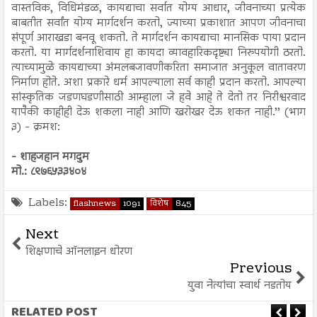
वास्तविक, विधिमंडळ, कायद्याचा सर्वात योग्य आधार, जीवनाच्या प्रत्येक
बाबतीत सर्वांत योग्य मार्गदर्शन करतो, ज्याच्या प्रकाशात आपण जीवनाचा
संपूर्ण आराखडा बनवू शकतो. ते मार्गदर्शन कायद्याचा मानसिक पाया प्रदान
करतो. या मार्गदर्शनाशिवाय हा कायदा व्यावहारिकदृष्ट्या निरुपयोगी ठरतो.
त्याच्यामुळे कायद्याच्या अंमलबजावणीकरिता समाजात अनुकूल वातावरण
निर्माण होते. अशा प्रकारे धर्म आपल्याला सर्व काही प्रदान करतो. आपल्या
सांस्कृतिक जडणघडणीसाठी आम्हाला जे हवे आहे ते देतो तर निरीश्वरवाद
यापैकी काहीही देऊ शकला नाही आणि खरोखर देऊ शकत नाही.’’ (भाग
३) - क्रमश:
- शाहजहान मगदुम
मो.: ८९७६५३३४०४
Labels:
flashnews
1091
विशेष
845
Next
शिक्षणाचे ऑनलाइन धोरण
Previous
युवा नेत्यांचा स्वार्थ नडतोय
RELATED POST