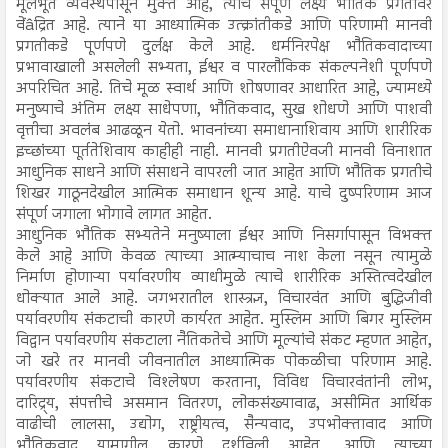
मूलभूत व्यवस्थेपासून मुक्त आहे, त्याचे संपूर्ण लक्ष्य भौतिक प्रगतीवर
वेंâद्रित आहे. त्याने या आध्यात्मिक उत्क्रांतीकडे आणि परिणामी मानवी
प्रगतीकडे पूर्णपणे दुर्लक्ष केले आहे. धर्मनिरपेक्ष भौतिकवादाच्या
प्रभावाखाली असलेली सभ्यता, ईश्वर व पारलौकिक संकल्पनेशी पूर्णपणे
अपरिचित आहे. तिचे मूळ स्वार्थ आणि शोषणावर आधारित आहे, ज्यामध्ये
मनुष्याचे अंतिम लक्ष्य साधेपणा, भौतिकवाद, सुख शोधणे आणि पाशवी
वृत्तीचा अवलंब आढळून येतो. भावनांच्या समाधानाशिवाय आणि शारीरिक
इच्छांच्या पूर्ततेशिवाय काहीही नाही. मानवी प्रगतीऐवजी मानवी विनाशात
आधुनिक साधने आणि संसाधने वापरली जात आहेत आणि भौतिक प्रगतीचे
शिखर गाठूनदेखील आत्मिक समाधान शून्य आहे. याचे दुष्परिणाम आज
संपूर्ण जगाला भोगावे लागत आहेत.
आधुनिक भौतिक सभ्यतेने मनुष्याला ईश्वर आणि निसर्गापासून विभक्त
केले आहे आणि केवळ त्याच्या आत्म्याचाच नाश केला नसून त्यामुळे
निर्माण होणाऱ्या पर्यावरणीय व्याधीमुळे त्याचे शारीरिक अस्तित्वदेखील
धोक्यात आले आहे. जगभरातील शास्त्रज्ञ, विचारवंत आणि बुद्धिजीवी
पर्यावरणीय संकटाची कारणे कार्यरत आहेत. मुस्लिम आणि बिगर मुस्लिम
विद्वान पर्यावरणीय संकटाला नैतिकतेचे आणि मूल्यांचे संकट म्हणत आहेत,
जो खरे तर मानवी जीवनातील आध्यात्मिक पोकळीचा परिणाम आहे.
पर्यावरणीय संकटाचे विश्लेषण करताना, विविध विचारवंतांनी लोभ,
दारिद्र्य, संपत्तीचे असमान वितरण, लोकसंख्यावाढ, असीमित आर्थिक
वाढीची लालसा, उद्योग, राष्ट्रीयत्व, सैन्यवाद, उपभोक्तावाद आणि
भौतिकवाद यामागील कारणे दर्शविली आहेत. आणि त्याच्या