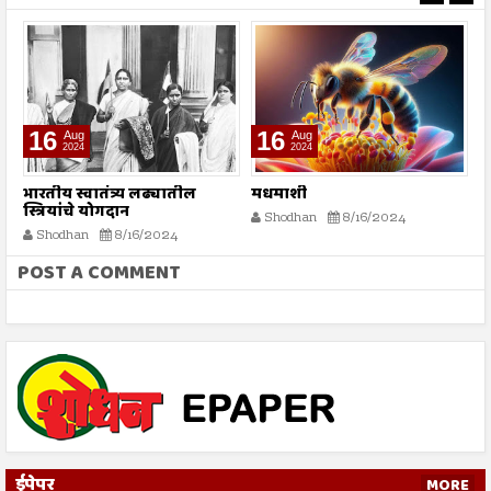
16
16
Aug
Aug
2024
2024
भारतीय स्वातंत्र्य लढ्यातील
मधमाशी
र
स्त्रियांचे योगदान
न
Shodhan
8/16/2024
ग
Shodhan
8/16/2024
बट
POST A COMMENT
ईपेपर
MORE