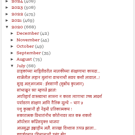
2024
(408)
►
2023
(508)
►
2022
(475)
►
2021
(469)
►
2020
(668)
▼
December
(42)
►
November
(45)
►
October
(49)
►
September
(35)
►
August
(75)
►
July
(68)
▼
ग्राहकांच्या माहितीवरील मालकीच्या संरक्षणाचा कायदा...
शाळेतील लहान मुलांना वाचनाची सवय कशी लावाल...!
सूरह अल्अनआम : ईशवाणी (सुबोध कुरआन)
सांभाळून घ्या म्हणजे झालं!
अपरिहार्य वास्तवाचा सामना न करता त्यागाचा उच्च आदर्श
पर्यावरण संरक्षण आणि नैतिक मूल्ये – भाग ५
पशु कुरबानी ही नेहमी प्रतिकात्मकच !
सकारात्मक विचारांनीच कोरोनावर मात करू शकतो
ऑपरेशन काँग्रेसयुक्त भाजपा
आजसुद्धा इब्राहीम अलै. सारखा विश्‍वास उत्पन्न झाला...
हवाईदलात ‘हिलाल’ची उत्तूंग झेप