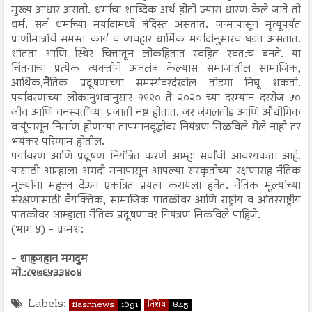
मुख्य आधार असतो. धर्माचा शाब्दिक अर्थ होतो ज्यास धारण केले जाते तो
धर्म. सर्व धर्माच्या मर्यादांमध्ये बंदिस्त असतात. जन्मापासून मृत्यूपर्यंत
प्राणीमात्रांचे समस्त कार्य व व्यवहार धार्मिक मर्यादांनुसारच घडत असतात.
शांतता आणि स्थिर चित्तातून लोकहितात स्वहित स्वत:च बनते. या
चिंतनाचा प्रत्येक व्यक्तीने अवलंब केल्यास समाजातील सामाजिक,
आर्थिक,नैतिक प्रदूषणाच्या समस्येवरदेखील तोडगा निघू शकतो.
पर्यावरणाच्या लोकानुभवानुसार १९९० ते २०२० च्या दरम्यान दररोज ५०
जीव आणि वनस्पतींच्या प्रजाती नष्ट होतात. जर जंगलतोड आणि औद्योगिक
वायूंपासून निर्माण होणाऱ्या तापमानवृद्धीवर नियंत्रण मिळविले गेले नाही तर
भयंकर परिणाम होतील.
पर्यावरण आणि प्रदूषण नियंत्रित करणे आम्हा सर्वांची आवश्यकता आहे.
यासाठी आम्हाला अगदी मनापासून आपल्या संस्कृतीच्या रक्षणासह नैतिक
मूल्यांना महत्त्व देऊन एकत्रित प्रयत्न करायला हवेत. नैतिक मूल्यांच्या
संरक्षणासाठी वैयक्तिक, सामाजिक पातळीवर आणि राष्ट्रीय व आंतरराष्ट्रीय
पातळीवर आम्हाला नैतिक प्रदूषणावर नियंत्रण मिळविले पाहिजे.
(भाग ५) - क्रमश:
- शाहजहान मगदुम
मो.:८९७६५३३४०४
Labels:
flashnews
1091
विशेष
845