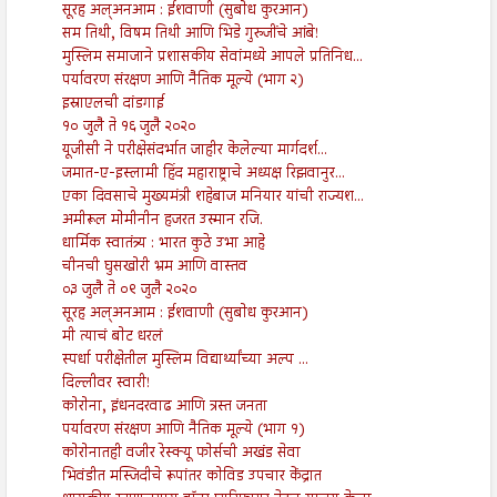
सूरह अल्अनआम : ईशवाणी (सुबोध कुरआन)
सम तिथी, विषम तिथी आणि भिडे गुरुजींचे आंबे!
मुस्लिम समाजाने प्रशासकीय सेवांमध्ये आपले प्रतिनिध...
पर्यावरण संरक्षण आणि नैतिक मूल्ये (भाग २)
इस्राएलची दांडगाई
१० जुलै ते १६ जुलै २०२०
यूजीसी ने परीक्षेसंदर्भात जाहीर केलेल्या मार्गदर्श...
जमात-ए-इस्लामी हिंद महाराष्ट्राचे अध्यक्ष रिझवानुर...
एका दिवसाचे मुख्यमंत्री शहेबाज मनियार यांची राज्यश...
अमीरूल मोमीनीन हजरत उस्मान रजि.
धार्मिक स्वातंत्र्य : भारत कुठे उभा आहे
चीनची घुसखोरी भ्रम आणि वास्तव
०३ जुलै ते ०९ जुलै २०२०
सूरह अल्अनआम : ईशवाणी (सुबोध कुरआन)
मी त्याचं बोट धरलं
स्पर्धा परीक्षेतील मुस्लिम विद्यार्थ्यांच्या अल्प ...
दिल्लीवर स्वारी!
कोरोना, इंधनदरवाढ आणि त्रस्त जनता
पर्यावरण संरक्षण आणि नैतिक मूल्ये (भाग १)
कोरोनातही वजीर रेस्क्यू फोर्सची अखंड सेवा
भिवंडीत मस्जिदीचे रूपांतर कोविड उपचार केंद्रात