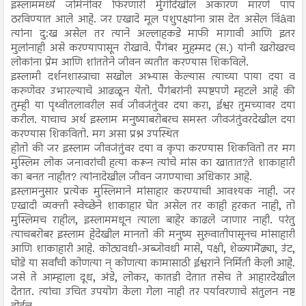
इस्लाममध्ये जमिनीवर फिरणारी मुंगीदेखील अकारण मारणे पाप
ठरविण्यात आले आहे. जर एखादे मूल पशुपक्ष्यांना त्रास देत असेल विंâवा
त्यांना दु:ख असेल तर त्याने अल्लाहकडे माफी मागावी आणि इतर
मुलांनाही असे करण्यापासून रोखावे. पैगंबर मुहम्मद (स.) यांनी खरोखरच
लोकांना प्रेम आणि शांततेने जीवन व्यतीत करण्यास शिकविले.
इस्लामी दर्शनशास्त्राचा सखोल अभ्यास केल्यास त्याच्या पाया दया व
करुणेवर उभारल्याचे आढळून येतो. पैगंबरांनी स्पष्टपणे म्हटले आहे की
तुम्ही या पृथ्वीतलावरील सर्व जीवजंतुंवर दया करा, ईश्वर तुमच्यावर दया
करील. याचाच अर्थ इस्लाम मनुष्याबरोबरच समस्त जीवजंतुंवरदेखील दया
करण्यास शिकवितो. मग असा प्रश्न उपस्थित
होतो की जर इस्लाम जीवजंतुंवर दया व कृपा करण्यास शिकवितो तर मग
मुस्लिम लोक जनावरांची हत्या करून त्यांचे मांस का खातात?ते शाकाहारी
का बनत नाहीत? त्यांनादेखील जीवन जगण्याचा अधिकार आहे.
इस्लामनुसार प्रत्येक मुस्लिमाने मांसाहार करण्याची आवश्यक नाही. जर
एखादी व्यक्ती स्वेच्छेने शाकाहार घेत असेल तर काही हरकत नाही, तो
मुस्लिमच राहील, इस्लाममधून त्याला बाहेर काढले जाणार नाही. परंतु
त्याचबरोबर इस्लाम हेदेखील मानतो की मनुष्य सुरुवातीपासूनच मांसाहारी
आणि शाकाहारी आहे. कोट्यवधी-अब्जोवधी मासे, पक्षी, शेळ्यामेंढ्या, उंट,
घोडे या सर्वांची कोणत्या न् कोणत्या कामासाठी ईश्वराने निर्मिती केली आहे.
जसे ते आम्हाला दूध, अंडे, लोकर, कातडी देतात तसेच ते आहारदेखील
देतात. त्यांचा उचित उपयोग केला गेला नाही तर पर्यावरणाचे संतुलन नष्ट