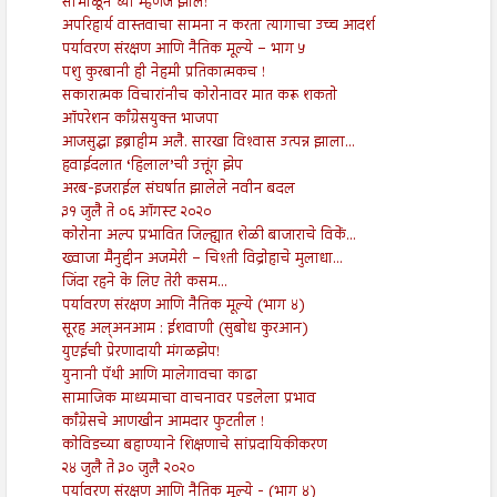
सांभाळून घ्या म्हणजे झालं!
अपरिहार्य वास्तवाचा सामना न करता त्यागाचा उच्च आदर्श
पर्यावरण संरक्षण आणि नैतिक मूल्ये – भाग ५
पशु कुरबानी ही नेहमी प्रतिकात्मकच !
सकारात्मक विचारांनीच कोरोनावर मात करू शकतो
ऑपरेशन काँग्रेसयुक्त भाजपा
आजसुद्धा इब्राहीम अलै. सारखा विश्‍वास उत्पन्न झाला...
हवाईदलात ‘हिलाल’ची उत्तूंग झेप
अरब-इजराईल संघर्षात झालेले नवीन बदल
३१ जुलै ते ०६ ऑगस्ट २०२०
कोरोना अल्प प्रभावित जिल्ह्यात शेळी बाजाराचे विकें...
ख्वाजा मैनुद्दीन अजमेरी – चिश्ती विद्रोहाचे मुलाधा...
जिंदा रहने के लिए तेरी कसम...
पर्यावरण संरक्षण आणि नैतिक मूल्ये (भाग ४)
सूरह अल्अनआम : ईशवाणी (सुबोध कुरआन)
युएईची प्रेरणादायी मंगळझेप!
युनानी पॅथी आणि मालेगावचा काढा
सामाजिक माध्यमाचा वाचनावर पडलेला प्रभाव
काँग्रेसचे आणखीन आमदार फुटतील !
कोविडच्या बहाण्याने शिक्षणाचे सांप्रदायिकीकरण
२४ जुलै ते ३० जुलै २०२०
पर्यावरण संरक्षण आणि नैतिक मूल्ये - (भाग ४)