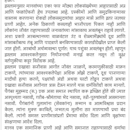
होईल.
इस्लामनुसार मानवांच्या एका फार मोठ्या लोकसंख्येच्या आहारासाठी अन्न
आणि फळांऐवजी हेच उपलब्ध आहे. एस्कीमो आणि समुद्रकिनाऱ्यावर
वास्तव्य करणाऱ्या शेकडो लोकसमुदायांचा आहार मासे आणि इतर जलचर
प्राणी आहेत. अनेक ठिकाणी कसलाही भाजीपाला पिकत नाही आणि
लोकांना जीवंत राहण्यासाठी जनावरांच्या मांसावरच अवलंबून राहावे लागते.
अशा प्रकारे अरबस्थानच्या वाळवंटात उंट व शेळ्यामेंढ्यांचे दूध आणि
मांसाबरोबरच तंबू आणि पादत्राणे बनविण्यासाठी कातडीदेखील प्राप्त केली
जात होती. अरबांची अर्थव्यवस्था पूर्णत: याच पशुंवर अवलंबून होती. म्हणून
इस्लाम आवश्यकतेनुसार नियोजनाची मनाई करत नसून तो व्रूâर
वर्तणुकीचा कट्टर विरोधक आहे.
इस्लाम एखाद्या सजीवास आगीत जीवंत जाळणे, करमणुकीसाठी मारून
टाकणे, त्यांच्यावर आवश्यकतेपेक्षा अधिक ओझे टाकणे, दूध पाजणाऱ्या
मादीची हत्या करणे, पक्ष्यांची अंडी अथवा घरटी तोडून टाकणे अथवा
एखाद्या सजीवास अतोनात त्रास देऊन मारणे यास धर्मविरोधी काय मानतो.
पैगंबर मुहम्मद (स.) एक असा समाज स्थापित करू इच्छित होते की ज्यात
अस्पृश्यता नसावी, गरीब-श्रीमंताचा भेद नसावा, स्त्री-पुरुषांमध्ये असमानता
नसावी. पैगंबरांनी गुलामांना (सेवकांना) सन्मान व आत्मविश्वास प्रदान
केला. त्यांना मुक्त करविले, जन्मत:च मुलींना ठार मारण्याची प्रथा बंद
केली. त्यांनी समस्त प्राणीमात्रांप्रती प्रेमाचा संदेश दिला आणि वृक्षांच्या
संरक्षणाचा आदेश दिला.
मानव एक सामाजिक प्राणी आहे आणि समाजात राहाण्यासाठी धर्माचा