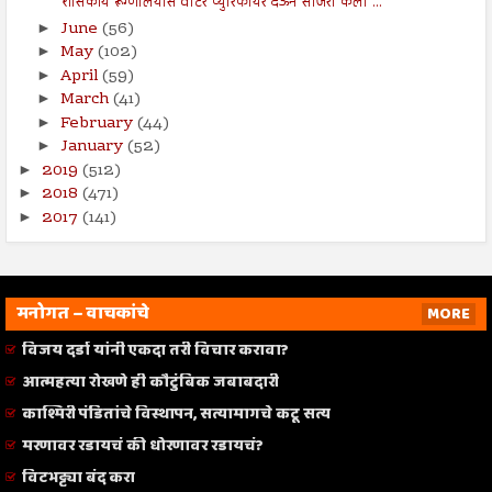
शासकीय रूग्णालयास वॉटर प्युरिफायर देऊन साजरा केला ...
June
(56)
►
May
(102)
►
April
(59)
►
March
(41)
►
February
(44)
►
January
(52)
►
2019
(512)
►
2018
(471)
►
2017
(141)
►
मनोगत – वाचकांचे
MORE
विजय दर्डा यांनी एकदा तरी विचार करावा?
आत्महत्या रोखणे ही कौटुंबिक जबाबदारी
काश्मिरी पंडितांचे विस्थापन, सत्यामागचे कटू सत्य
मरणावर रडायचं की धोरणावर रडायचं?
विटभट्ट्या बंद करा