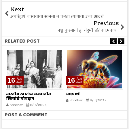
Next
अपरिहार्य वास्तवाचा सामना न करता त्यागाचा उच्च आदर्श
Previous
पशु कुरबानी ही नेहमी प्रतिकात्मकच !
RELATED POST
16
16
Aug
Aug
2024
2024
भारतीय स्वातंत्र्य लढ्यातील
मधमाशी
र
स्त्रियांचे योगदान
न
Shodhan
8/16/2024
ग
Shodhan
8/16/2024
बट
POST A COMMENT