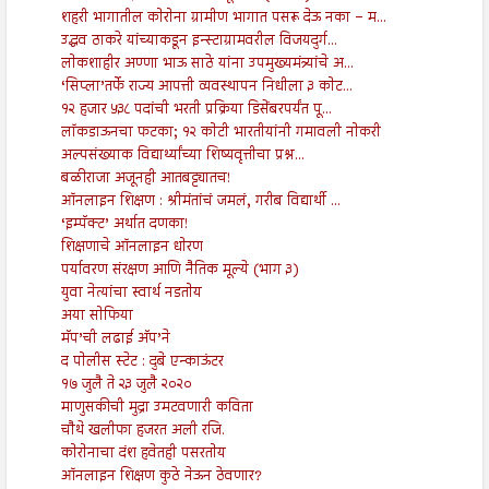
शहरी भागातील कोरोना ग्रामीण भागात पसरू देऊ नका – म...
उद्धव ठाकरे यांच्याकडून इन्स्टाग्रामवरील विजयदुर्ग...
लोकशाहीर अण्णा भाऊ साठे यांना उपमुख्यमंत्र्यांचे अ...
‘सिप्ला’तर्फे राज्य आपत्ती व्यवस्थापन निधीला ३ कोट...
१२ हजार ५३८ पदांची भरती प्रक्रिया डिसेंबरपर्यंत पू...
लॉकडाऊनचा फटका; १२ कोटी भारतीयांनी गमावली नोकरी
अल्पसंख्याक विद्यार्थ्यांच्या शिष्यवृत्तीचा प्रश्न...
बळीराजा अजूनही आतबट्ट्यातच!
ऑनलाइन शिक्षण : श्रीमंतांचं जमलं, गरीब विद्यार्थी ...
‘इम्पॅक्ट’ अर्थात दणका!
शिक्षणाचे ऑनलाइन धोरण
पर्यावरण संरक्षण आणि नैतिक मूल्ये (भाग ३)
युवा नेत्यांचा स्वार्थ नडतोय
अया सोफिया
मॅप’ची लढाई अ‍ॅप’ने
द पोलीस स्टेट : दुबे एन्काऊंटर
१७ जुलै ते २३ जुलै २०२०
माणुसकीची मुद्रा उमटवणारी कविता
चौथे खलीफा हजरत अली रजि.
कोरोनाचा दंश हवेतही पसरतोय
ऑनलाइन शिक्षण कुठे नेऊन ठेवणार?