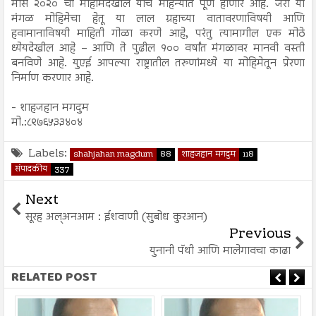
मार्स २०२० ची मोहीमदेखील याच महिन्यात पूर्ण होणार आहे. जरी या
मंगळ मोहिमेचा हेतू या लाल ग्रहाच्या वातावरणाविषयी आणि
हवामानाविषयी माहिती गोळा करणे आहे, परंतु त्यामागील एक मोठे
ध्येयदेखील आहे – आणि ते पुढील १०० वर्षांत मंगळावर मानवी वस्ती
बनविणे आहे. युएई आपल्या राष्ट्रातील तरुणांमध्ये या मोहिमेतून प्रेरणा
निर्माण करणार आहे.
- शाहजहान मगदुम
मो.:८९७६५३३४०४
Labels:
shahjahan magdum
88
शाहजहान मगदुम
118
संपादकीय
337
Next
सूरह अल्अनआम : ईशवाणी (सुबोध कुरआन)
Previous
युनानी पॅथी आणि मालेगावचा काढा
RELATED POST