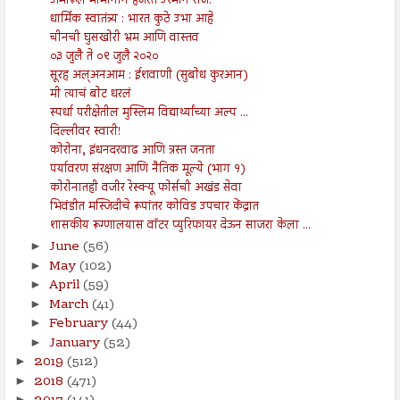
अमीरूल मोमीनीन हजरत उस्मान रजि.
धार्मिक स्वातंत्र्य : भारत कुठे उभा आहे
चीनची घुसखोरी भ्रम आणि वास्तव
०३ जुलै ते ०९ जुलै २०२०
सूरह अल्अनआम : ईशवाणी (सुबोध कुरआन)
मी त्याचं बोट धरलं
स्पर्धा परीक्षेतील मुस्लिम विद्यार्थ्यांच्या अल्प ...
दिल्लीवर स्वारी!
कोरोना, इंधनदरवाढ आणि त्रस्त जनता
पर्यावरण संरक्षण आणि नैतिक मूल्ये (भाग १)
कोरोनातही वजीर रेस्क्यू फोर्सची अखंड सेवा
भिवंडीत मस्जिदीचे रूपांतर कोविड उपचार केंद्रात
शासकीय रूग्णालयास वॉटर प्युरिफायर देऊन साजरा केला ...
June
(56)
►
May
(102)
►
April
(59)
►
March
(41)
►
February
(44)
►
January
(52)
►
2019
(512)
►
2018
(471)
►
►