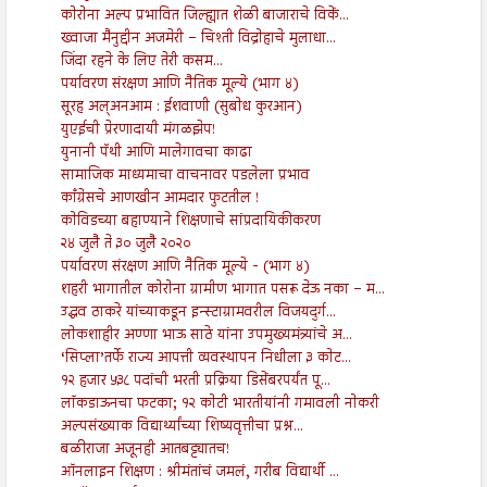
कोरोना अल्प प्रभावित जिल्ह्यात शेळी बाजाराचे विकें...
ख्वाजा मैनुद्दीन अजमेरी – चिश्ती विद्रोहाचे मुलाधा...
जिंदा रहने के लिए तेरी कसम...
पर्यावरण संरक्षण आणि नैतिक मूल्ये (भाग ४)
सूरह अल्अनआम : ईशवाणी (सुबोध कुरआन)
युएईची प्रेरणादायी मंगळझेप!
युनानी पॅथी आणि मालेगावचा काढा
सामाजिक माध्यमाचा वाचनावर पडलेला प्रभाव
काँग्रेसचे आणखीन आमदार फुटतील !
कोविडच्या बहाण्याने शिक्षणाचे सांप्रदायिकीकरण
२४ जुलै ते ३० जुलै २०२०
पर्यावरण संरक्षण आणि नैतिक मूल्ये - (भाग ४)
शहरी भागातील कोरोना ग्रामीण भागात पसरू देऊ नका – म...
उद्धव ठाकरे यांच्याकडून इन्स्टाग्रामवरील विजयदुर्ग...
लोकशाहीर अण्णा भाऊ साठे यांना उपमुख्यमंत्र्यांचे अ...
‘सिप्ला’तर्फे राज्य आपत्ती व्यवस्थापन निधीला ३ कोट...
१२ हजार ५३८ पदांची भरती प्रक्रिया डिसेंबरपर्यंत पू...
लॉकडाऊनचा फटका; १२ कोटी भारतीयांनी गमावली नोकरी
अल्पसंख्याक विद्यार्थ्यांच्या शिष्यवृत्तीचा प्रश्न...
बळीराजा अजूनही आतबट्ट्यातच!
ऑनलाइन शिक्षण : श्रीमंतांचं जमलं, गरीब विद्यार्थी ...