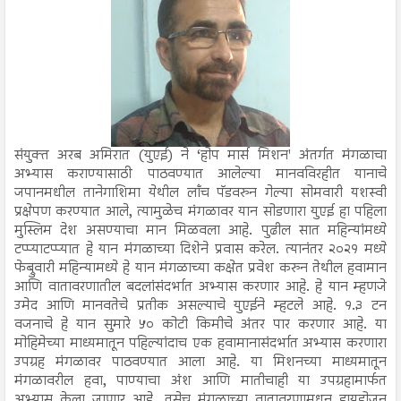
संयुक्त अरब अमिरात (युएई) ने ‘होप मार्स मिशन' अंतर्गत मंगळाचा
अभ्यास कराण्यासाठी पाठवण्यात आलेल्या मानवविरहीत यानाचे
जपानमधील तानेगाशिमा येथील लाँच पॅडवरुन गेल्या सोमवारी यशस्वी
प्रक्षेपण करण्यात आले, त्यामुळेच मंगळावर यान सोडणारा युएई हा पहिला
मुस्लिम देश असण्याचा मान मिळवला आहे. पुढील सात महिन्यांमध्ये
टप्प्याटप्प्यात हे यान मंगळाच्या दिशेने प्रवास करेल. त्यानंतर २०२१ मध्ये
फेब्रुवारी महिन्यामध्ये हे यान मंगळाच्या कक्षेत प्रवेश करुन तेथील हवामान
आणि वातावरणातील बदलांसंदर्भात अभ्यास करणार आहे. हे यान म्हणजे
उमेद आणि मानवतेचे प्रतीक असल्याचे युएईने म्हटले आहे. १.३ टन
वजनाचे हे यान सुमारे ५० कोटी किमीचे अंतर पार करणार आहे. या
मोहिमेच्या माध्यमातून पहिल्यांदाच एक हवामानासंदर्भात अभ्यास करणारा
उपग्रह मंगळावर पाठवण्यात आला आहे. या मिशनच्या माध्यमातून
मंगळावरील हवा, पाण्याचा अंश आणि मातीचाही या उपग्रहामार्फत
अभ्यास केला जाणार आहे. तसेच मंगळाच्या वातावरणामधून हायड्रोजन