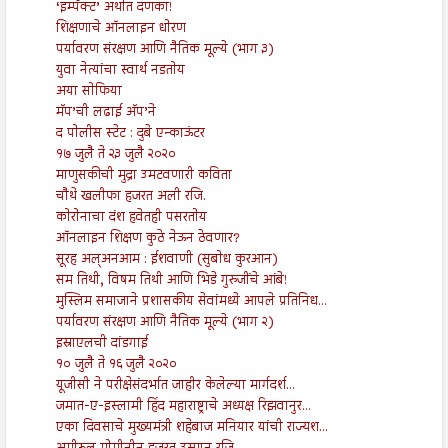
‘इम्पॅक्ट’ अर्थात दणका!
शिक्षणाचे ऑनलाइन धोरण
पर्यावरण संरक्षण आणि नैतिक मूल्ये (भाग ३)
युवा नेत्यांचा स्वार्थ नडतोय
अया सोफिया
मॅप’ची लढाई अ‍ॅप’ने
द पोलीस स्टेट : दुबे एन्काऊंटर
१७ जुलै ते २३ जुलै २०२०
माणुसकीची मुद्रा उमटवणारी कविता
चौथे खलीफा हजरत अली रजि.
कोरोनाचा दंश हवेतही पसरतोय
ऑनलाइन शिक्षण कुठे नेऊन ठेवणार?
सूरह अल्अनआम : ईशवाणी (सुबोध कुरआन)
सम तिथी, विषम तिथी आणि भिडे गुरुजींचे आंबे!
मुस्लिम समाजाने प्रशासकीय सेवांमध्ये आपले प्रतिनिध...
पर्यावरण संरक्षण आणि नैतिक मूल्ये (भाग २)
इस्राएलची दांडगाई
१० जुलै ते १६ जुलै २०२०
यूजीसी ने परीक्षेसंदर्भात जाहीर केलेल्या मार्गदर्श...
जमात-ए-इस्लामी हिंद महाराष्ट्राचे अध्यक्ष रिझवानुर...
एका दिवसाचे मुख्यमंत्री शहेबाज मनियार यांची राज्यश...