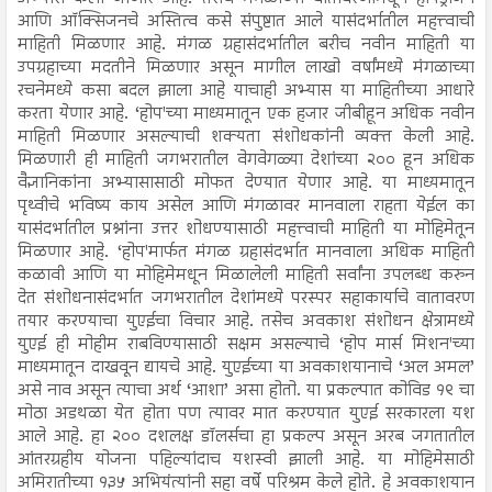
आणि ऑक्सिजनचे अस्तित्व कसे संपुष्टात आले यासंदर्भातील महत्त्वाची
माहिती मिळणार आहे. मंगळ ग्रहासंदर्भातील बरीच नवीन माहिती या
उपग्रहाच्या मदतीने मिळणार असून मागील लाखो वर्षांमध्ये मंगळाच्या
रचनेमध्ये कसा बदल झाला आहे याचाही अभ्यास या माहितीच्या आधारे
करता येणार आहे. ‘होप'च्या माध्यमातून एक हजार जीबीहून अधिक नवीन
माहिती मिळणार असल्याची शक्यता संशोधकांनी व्यक्त केली आहे.
मिळणारी ही माहिती जगभरातील वेगवेगळ्या देशांच्या २०० हून अधिक
वैज्ञानिकांना अभ्यासासाठी मोफत देण्यात येणार आहे. या माध्यमातून
पृथ्वीचे भविष्य काय असेल आणि मंगळावर मानवाला राहता येईल का
यासंदर्भातील प्रश्नांना उत्तर शोधण्यासाठी महत्त्वाची माहिती या मोहिमेतून
मिळणार आहे. ‘होप'मार्फत मंगळ ग्रहासंदर्भात मानवाला अधिक माहिती
कळावी आणि या मोहिमेमधून मिळालेली माहिती सर्वांना उपलब्ध करुन
देत संशोधनासंदर्भात जगभरातील देशांमध्ये परस्पर सहाकार्याचे वातावरण
तयार करण्याचा युएईचा विचार आहे. तसेच अवकाश संशोधन क्षेत्रामध्ये
युएई ही मोहीम राबविण्यासाठी सक्षम असल्याचे ‘होप मार्स मिशन'च्या
माध्यमातून दाखवून द्यायचे आहे. युएईच्या या अवकाशयानाचे ‘अल अमल’
असे नाव असून त्याचा अर्थ ‘आशा’ असा होतो. या प्रकल्पात कोविड १९ चा
मोठा अडथळा येत होता पण त्यावर मात करण्यात युएई सरकारला यश
आले आहे. हा २०० दशलक्ष डॉलर्सचा हा प्रकल्प असून अरब जगतातील
आंतरग्रहीय योजना पहिल्यांदाच यशस्वी झाली आहे. या मोहिमेसाठी
अमिरातीच्या १३५ अभियंत्यांनी सहा वर्षे परिश्रम केले होते. हे अवकाशयान