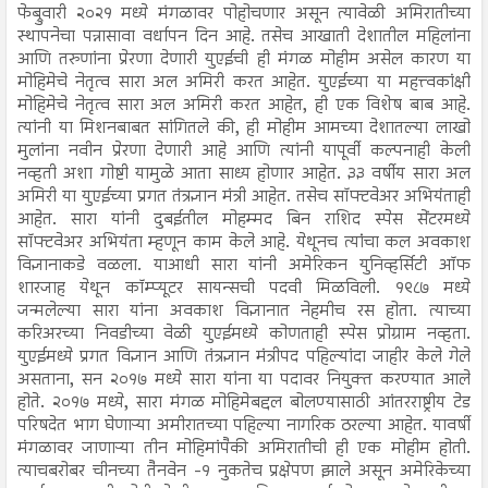
फेब्रुवारी २०२१ मध्ये मंगळावर पोहोचणार असून त्यावेळी अमिरातीच्या
स्थापनेचा पन्नासावा वर्धापन दिन आहे. तसेच आखाती देशातील महिलांना
आणि तरुणांना प्रेरणा देणारी युएईची ही मंगळ मोहीम असेल कारण या
मोहिमेचे नेतृत्व सारा अल अमिरी करत आहेत. युएईच्या या महत्त्वकांक्षी
मोहिमेचे नेतृत्व सारा अल अमिरी करत आहेत, ही एक विशेष बाब आहे.
त्यांनी या मिशनबाबत सांगितले की, ही मोहीम आमच्या देशातल्या लाखो
मुलांना नवीन प्रेरणा देणारी आहे आणि त्यांनी यापूर्वी कल्पनाही केली
नव्हती अशा गोष्टी यामुळे आता साध्य होणार आहेत. ३३ वर्षीय सारा अल
अमिरी या युएईच्या प्रगत तंत्रज्ञान मंत्री आहेत. तसेच सॉफ्टवेअर अभियंताही
आहेत. सारा यांनी दुबईतील मोहम्मद बिन राशिद स्पेस सेंटरमध्ये
सॉफ्टवेअर अभियंता म्हणून काम केले आहे. येथूनच त्यांंचा कल अवकाश
विज्ञानाकडे वळला. याआधी सारा यांनी अमेरिकन युनिव्हर्सिटी ऑफ
शारजाह येथून कॉम्प्यूटर सायन्सची पदवी मिळविली. १९८७ मध्ये
जन्मलेल्या सारा यांना अवकाश विज्ञानात नेहमीच रस होता. त्याच्या
करिअरच्या निवडीच्या वेळी युएईमध्ये कोणताही स्पेस प्रोग्राम नव्हता.
युएईमध्ये प्रगत विज्ञान आणि तंत्रज्ञान मंत्रीपद पहिल्यांदा जाहीर केले गेले
असताना, सन २०१७ मध्ये सारा यांना या पदावर नियुक्त करण्यात आले
होते. २०१७ मध्ये, सारा मंगळ मोहिमेबद्दल बोलण्यासाठी आंतरराष्ट्रीय टेड
परिषदेत भाग घेणाऱ्या अमीरातच्या पहिल्या नागरिक ठरल्या आहेत. यावर्षी
मंगळावर जाणाऱ्या तीन मोहिमांपैकी अमिरातीची ही एक मोहीम होती.
त्याचबरोबर चीनच्या तैनवेन -१ नुकतेच प्रक्षेपण झाले असून अमेरिकेच्या