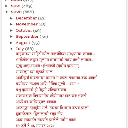
2022
(475)
2021
(469)
►
2020
(668)
▼
December
(42)
►
November
(45)
►
October
(49)
►
September
(35)
►
August
(75)
►
July
(68)
▼
ग्राहकांच्या माहितीवरील मालकीच्या संरक्षणाचा कायदा...
शाळेतील लहान मुलांना वाचनाची सवय कशी लावाल...!
सूरह अल्अनआम : ईशवाणी (सुबोध कुरआन)
सांभाळून घ्या म्हणजे झालं!
अपरिहार्य वास्तवाचा सामना न करता त्यागाचा उच्च आदर्श
पर्यावरण संरक्षण आणि नैतिक मूल्ये – भाग ५
पशु कुरबानी ही नेहमी प्रतिकात्मकच !
सकारात्मक विचारांनीच कोरोनावर मात करू शकतो
ऑपरेशन काँग्रेसयुक्त भाजपा
आजसुद्धा इब्राहीम अलै. सारखा विश्‍वास उत्पन्न झाला...
हवाईदलात ‘हिलाल’ची उत्तूंग झेप
अरब-इजराईल संघर्षात झालेले नवीन बदल
३१ जुलै ते ०६ ऑगस्ट २०२०