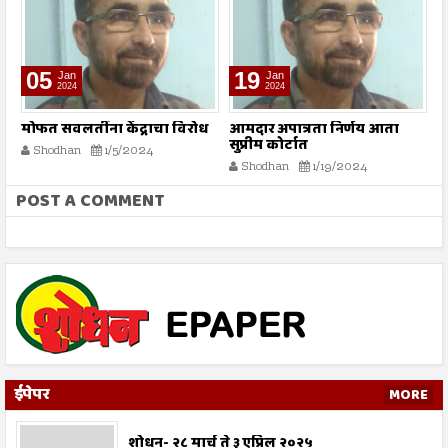
05
19
Jan
Jan
2024
2024
े
मोफत सवलतींना केंद्राचा विरोध
आमदार अपात्रता निर्णय आता
‘
सुप्रीम कोर्टात
Shodhan
1/5/2024
Shodhan
1/19/2024
POST A COMMENT
ईपेपर
MORE
शोधन- २८ मार्च ते ३ एप्रिल २०२५