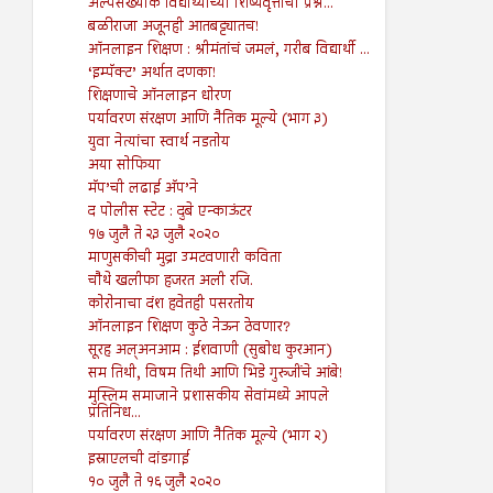
अल्पसंख्याक विद्यार्थ्यांच्या शिष्यवृत्तीचा प्रश्न...
बळीराजा अजूनही आतबट्ट्यातच!
ऑनलाइन शिक्षण : श्रीमंतांचं जमलं, गरीब विद्यार्थी ...
‘इम्पॅक्ट’ अर्थात दणका!
शिक्षणाचे ऑनलाइन धोरण
पर्यावरण संरक्षण आणि नैतिक मूल्ये (भाग ३)
युवा नेत्यांचा स्वार्थ नडतोय
अया सोफिया
मॅप’ची लढाई अ‍ॅप’ने
द पोलीस स्टेट : दुबे एन्काऊंटर
१७ जुलै ते २३ जुलै २०२०
माणुसकीची मुद्रा उमटवणारी कविता
चौथे खलीफा हजरत अली रजि.
कोरोनाचा दंश हवेतही पसरतोय
ऑनलाइन शिक्षण कुठे नेऊन ठेवणार?
सूरह अल्अनआम : ईशवाणी (सुबोध कुरआन)
सम तिथी, विषम तिथी आणि भिडे गुरुजींचे आंबे!
मुस्लिम समाजाने प्रशासकीय सेवांमध्ये आपले
प्रतिनिध...
पर्यावरण संरक्षण आणि नैतिक मूल्ये (भाग २)
इस्राएलची दांडगाई
१० जुलै ते १६ जुलै २०२०