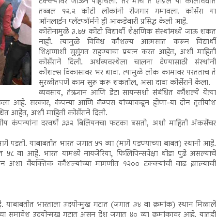
टक्क्यांवर जाऊन पोहोचला. तर मार्च ते एप्रिल या कालावधीत
तब्बल १२.२ कोटी लोकांनी रोजगार गमावला. कोर्सेरा या
ऑनलाईन प्लॅटफॉर्मने ही आकडेवारी प्रसिद्ध केली आहे.
कोरोनामुळे ३.७५ कोटी विद्यार्थी शैक्षणिक संस्थांमध्ये जाऊ शकत
नाही. त्यामुळे विविध कौशल्य आत्मसात करून विद्यार्थी
शिक्षणाशी सुसुंगत राहण्याचा प्रयत्न करत आहेत, अशी माहिती
कोर्सेराने दिली. अर्थव्यवस्थेला चालना देण्यासाठी संस्थांनी
कौशल्स विकासावर भर द्यावा. त्यामुळे लोक कामावर परतताच ते
सुरळीतपणे काम सुरू करू शकतील, असा दावा कोर्सेराने केला.
व्यवसाय, तंत्रज्ञान आणि डेटा सायन्सशी संबंधित कौशल्ये येत्या
ला आहे. सरकार, कंपन्या आणि कॅम्पस यांच्याकडून होणा-या दोन तृतीयांश
बंधित आहेत, अशी माहिती कोर्सेराने दिली.
रतीय कंपन्यांना दरवर्षी ३३२ बिलियनचा फटका बसतो, अशी माहिती अ‍ॅकसेंचर
 मागे पडतो. याबाबतीत भारत जगात ५१ व्या (मागे पडण्याच्या बाबत) स्थानी आहे.
ात ५८ वा आहे. भारत यामध्ये नायजेरिया, फिलिपिन्सपेक्षा थोडा पुढे असल्याचे
थापन अशा वैयक्तिक कौशल्यांच्या मागणीत १२०० टक्क्यांची वाढ झाल्याची
आहे. याबाबतीत भारताला उदयोन्मुख गटात (जगात ३४ वा क्रमांक) स्थान मिळाले
 भारताचा समावेश उदयोन्मुख गटात असून देश जगात ४० व्या क्रमांकावर आहे. यातही