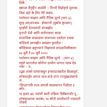
विकें...
ख्वाजा मैनुद्दीन अजमेरी – चिश्ती विद्रोहाचे मुलाधा...
जिंदा रहने के लिए तेरी कसम...
पर्यावरण संरक्षण आणि नैतिक मूल्ये (भाग ४)
सूरह अल्अनआम : ईशवाणी (सुबोध कुरआन)
युएईची प्रेरणादायी मंगळझेप!
युनानी पॅथी आणि मालेगावचा काढा
सामाजिक माध्यमाचा वाचनावर पडलेला प्रभाव
काँग्रेसचे आणखीन आमदार फुटतील !
कोविडच्या बहाण्याने शिक्षणाचे सांप्रदायिकीकरण
२४ जुलै ते ३० जुलै २०२०
पर्यावरण संरक्षण आणि नैतिक मूल्ये - (भाग ४)
शहरी भागातील कोरोना ग्रामीण भागात पसरू देऊ
नका – म...
उद्धव ठाकरे यांच्याकडून इन्स्टाग्रामवरील विजयदुर्ग...
लोकशाहीर अण्णा भाऊ साठे यांना उपमुख्यमंत्र्यांचे
अ...
‘सिप्ला’तर्फे राज्य आपत्ती व्यवस्थापन निधीला ३
कोट...
१२ हजार ५३८ पदांची भरती प्रक्रिया डिसेंबरपर्यंत पू...
लॉकडाऊनचा फटका; १२ कोटी भारतीयांनी गमावली
नोकरी