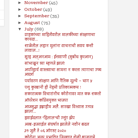
November
(45)
►
October
(49)
►
September
(35)
►
August
(75)
►
July
(68)
▼
ग्राहकांच्या माहितीवरील मालकीच्या संरक्षणाचा
कायदा...
शाळेतील लहान मुलांना वाचनाची सवय कशी
लावाल...!
सूरह अल्अनआम : ईशवाणी (सुबोध कुरआन)
सांभाळून घ्या म्हणजे झालं!
अपरिहार्य वास्तवाचा सामना न करता त्यागाचा उच्च
आदर्श
पर्यावरण संरक्षण आणि नैतिक मूल्ये – भाग ५
पशु कुरबानी ही नेहमी प्रतिकात्मकच !
सकारात्मक विचारांनीच कोरोनावर मात करू शकतो
ऑपरेशन काँग्रेसयुक्त भाजपा
आजसुद्धा इब्राहीम अलै. सारखा विश्‍वास उत्पन्न
झाला...
हवाईदलात ‘हिलाल’ची उत्तूंग झेप
अरब-इजराईल संघर्षात झालेले नवीन बदल
३१ जुलै ते ०६ ऑगस्ट २०२०
कोरोना अल्प प्रभावित जिल्ह्यात शेळी बाजाराचे