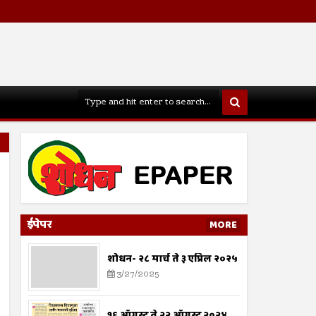
ईपेपर
MORE
शोधन- २८ मार्च ते ३ एप्रिल २०२५
3/27/2025
१६ ऑगस्ट ते २२ ऑगस्ट २०२४