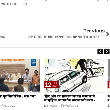
 ५० व्या स्थानी आहे.
Previous
करणार –
अल्पसंख्याक विद्यार्थ्यांच्या शिष्यवृत्तीचा प्रश्न अखेर मार्गी
28
Jun
2024
’ प्रकरणांबाबत समाजाने
मौलाना इलियास खान फलाही यांचे अंमली
त्मशोध करण्याची गरज -
पदार्थांच्या गैरवापराविरोधात सामूहिक
ियास खान फलाही
कारवाईचे आवाहन
7/12/2024
Shodhan
6/28/2024