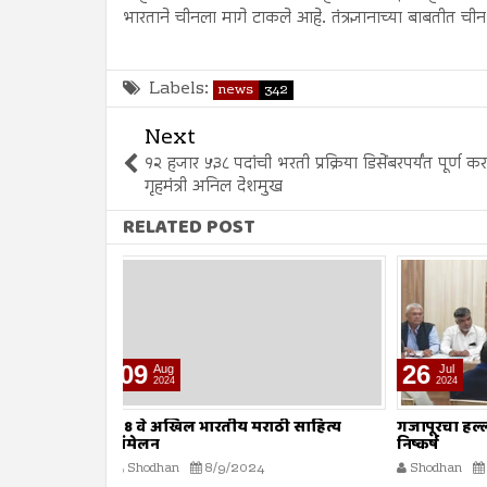
भारताने चीनला मागे टाकले आहे. तंत्रज्ञानाच्या बाबतीत चीन
Labels:
news
342
Next
१२ हजार ५३८ पदांची भरती प्रक्रिया डिसेंबरपर्यंत पूर्ण 
गृहमंत्री अनिल देशमुख
RELATED POST
26
12
Jul
Jul
2024
2024
ठी साहित्य
गजापूरचा हल्ला पूर्वनियोजित : संस्थांचा
‘हिट अँड रन
निष्कर्ष
सामूहिक आ
मौलाना इल
Shodhan
7/26/2024
Shodhan