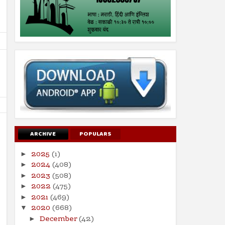
ARCHIVE
POPULARS
2025
(1)
►
2024
(408)
►
21
14
Jun
Jun
2023
(508)
►
2024
2024
2022
(475)
►
2021
(469)
इस्लामोफोबिक ‘हमारे बारा’ चित्रपटाच्या
ऑनलाइन जुगारामुळे आर्थिक,
►
प्रदर्शनाला सर्वोच्च न्यायालयाची स्थगिती
समस्येसह आत्महत्यांमध्ये होतेय
2020
(668)
▼
Shodhan
6/21/2024
Shodhan
6/14/2024
December
(42)
►