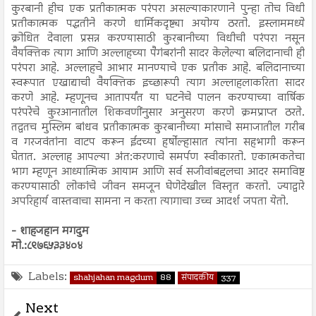
कुरबानी हीच एक प्रतीकात्मक परंपरा असल्याकारणाने पुन्हा तोच विधी
प्रतीकात्मक पद्धतीने करणे धार्मिकदृष्ट्या अयोग्य ठरतो. इस्लाममध्ये
क्रोधित देवाला प्रसन्न करण्यासाठी कुरबानीच्या विधीची परंपरा नसून
वैयक्तिक त्याग आणि अल्लाहच्या पैगंबरांनी सादर केलेल्या बलिदानाची ही
परंपरा आहे. अल्लाहचे आभार मानण्याचे एक प्रतीक आहे. बलिदानाच्या
स्वरूपात एखाद्याची वैयक्तिक इच्छारूपी त्याग अल्लाहलाकरिता सादर
करणे आहे. म्हणूनच आतापर्यंत या घटनेचे पालन करण्याच्या वार्षिक
परंपरेचे कुरआनातील शिकवणींनुसार अनुसरण करणे क्रमप्राप्त ठरते.
तद्वतच मुस्लिम बांधव प्रतीकात्मक कुरबानीच्या मांसाचे समाजातील गरीब
व गरजवंतांना वाटप करून ईदच्या हर्षोल्हासात त्यांना सहभागी करून
घेतात. अल्लाह आपल्या अंत:करणाचे समर्पण स्वीकारतो. एकात्मकतेचा
भाग म्हणून आध्यात्मिक आयाम आणि सर्व सजीवांबद्दलचा आदर समाविष्ट
करण्यासाठी लोकांचे जीवन समजून घेणेदेखील विस्तृत करतो. ज्याद्वारे
अपरिहार्य वास्तवाचा सामना न करता त्यागाचा उच्च आदर्श जपता येतो.
- शाहजहान मगदुम
मो.:८९७६५३३४०४
Labels:
shahjahan magdum
88
संपादकीय
337
Next