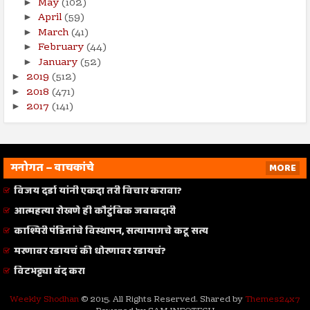
May
(102)
►
April
(59)
►
March
(41)
►
February
(44)
►
January
(52)
►
2019
(512)
►
2018
(471)
►
2017
(141)
►
मनोगत – वाचकांचे
MORE
विजय दर्डा यांनी एकदा तरी विचार करावा?
आत्महत्या रोखणे ही कौटुंबिक जबाबदारी
काश्मिरी पंडितांचे विस्थापन, सत्यामागचे कटू सत्य
मरणावर रडायचं की धोरणावर रडायचं?
विटभट्ट्या बंद करा
Weekly Shodhan
© 2015. All Rights Reserved. Shared by
Themes24x7