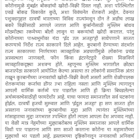
कोरोनामुळे मुंबईत बोकडांची खरेदी-विक्री दिसत नाही. अशा परिस्थितीत
एवढे बोकड विकावेत कुठे, अशा विवंचनेत शेतकरी आहेत. देवनार
पशुवधगृहात दरवर्षी भारताच्या विविध राज्यांमधून दोन ते अडीच लाख
बकरे विक्रीसाठी आणले जातात आणि कुर्बानीसाठी मुस्लिम बांधव
मोठमोठ्या रकमेच्या बोली लावून या बकऱ्यांची खरेदी करतात. परंतु
कोरोनाच्या पाश्र्वभूमीवर यंदा ‘ईद उल अजहा’ही साधेपणाने साजरा
करण्याचे निर्देश राज्य सरकारने दिले आहेत. कुरबानी देण्याच्या संदर्भात
राज्य सरकारच्या निर्णयाच्या व्यावहारिक अडचणींमुळे लोकांना प्रचंड
अस्वस्थता जाणवली. फोन किंवा इंटरनेटद्वारे शेळ्या मिळविणे
व्यावहारिकदृष्ट्या अशक्य होते. म्हणूनच मुस्लिम भागातील छोट्या
बाजारपेठा सरकारने आयोजित केल्या असत्या तर लोकांनी सामाजिक अंतर
राखून कुरबानीच्या जनावरांची खरेदी-विक्री केली असती आणि शेळीपालक
शेतकऱ्यांवर कर्जाचा डोंगर उभा राहिला नसता आणि मुस्लिम त्यागातून
आपली धार्मिक कर्तव्ये पार पाडतील आणि ही क्रिया बिघडलेल्या
अर्थव्यवस्थेसाठीही फायदेशीर आहे. याचा फायदा समाजातील सर्व घटकांना
होईल. दरवर्षी हजची सुरुवात आणि ‘ईदुल अजहा’ हा सण साजरा होत
असताना जनावरांच्या कुरबानीचा मुद्दा आणि त्यानंतर मुस्लिमांच्या
मांसाहाराचा मुद्दा जगभरात उपस्थित होतो त्याला आपला देश अपवाद नाही.
या वेळी मात्र नेहमीच्या मुद्द्याबरोबरच मुस्लिम समाजावर आपले धार्मिक
विधी पार पाडताना आणि सण साजरे करताना कोरोना या महामारीच्या
मुद्द्याची भर पडली आहे. इस्लामच्या दृष्टिकोनातून जनावराची अनिवार्य