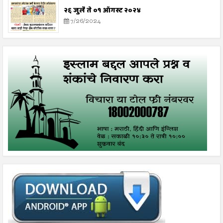
२६ जुलै ते ०१ ऑगस्ट २०२४
7/26/2024