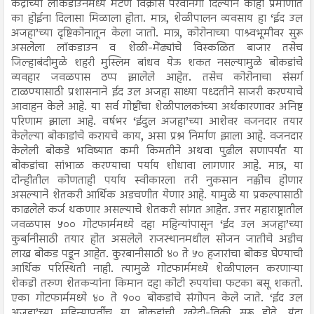
केंद्राच्या लॉकडाउनमध्ये मटण विक्रीस परवानगी दिल्याने काही प्रमाणात
का होईना दिलासा मिळाला होता. मात्र, शेळीपालन व्यवसाय हा ‘ईद उल
अजहा’च्या दृष्टिकोनातून केला जातो. मात्र, कोरोनाच्या पाश्र्वभूमीवर सुरू
असलेला लॉकडाउन व शेळी-मेंढ्यांचे विस्कळित बाजार तसेच
जिल्हाबंदीमुळे शहरी मुस्लिम बांधव येऊ शकत नसल्यामुळे बोकडांचे
व्यवहार जवळपास ठप्प झालेले आहेत. तसेच कोरोनाचा संसर्ग
टाळण्यासाठी प्रशासनाने ईद उल अजहा साध्या पध्दतीने साजरी करण्याचे
आवाहन केले आहे. या सर्व गोष्टींचा शेळीपालकांच्या अर्थकारणावर अनिष्ट
परिणाम झाला आहे. वर्षभर ‘ईदुल अजहा’च्या आशेवर वजनदार तयार
केलेल्या बोकाडांचे करायचे काय, असा प्रश्न निर्माण झाला आहे. वजनदार
केलेली बोकडे भविष्यात कमी किमतीने अथवा पुढील सणापर्यंत या
बोकडांचा सांभाळ करण्याचा पर्याय शोधावा लागणार आहे. मात्र, या
दोन्हीतील कोणताही पर्याय स्वीकारला तरी नुकसान नक्कीच होणार
असल्याने शेतकरी आर्थिक अडचणीत येणार आहे. यामुळे या प्रकल्पासाठी
काढलेले कर्ज थकणार असल्याचे शेतकरी सांगत आहेत. उत्तर महाराष्ट्रातील
जवळपास ५०० गोटफार्ममध्ये दहा महिन्यांपासून ‘ईद उल अजहा’च्या
कुर्बानीसाठी तयार होत असलेले राजस्थानमधील सोजन जातीचे अडीच
लाख बोकड पडून आहेत. कुरबानीसाठी ४० ते ५० हजारांचा बोकड घेण्याची
आर्थिक परिस्थिती नाही. त्यामुळे गोटफार्ममध्ये शेळीपालन करणाऱ्या
शेकडो तरुण शेतकऱ्यांना किमान दहा कोटी रुपयांचा फटका बसू शकतो.
एका गोटफार्ममध्ये ४० ते १०० बोकडांचे संगोपन केले जाते. ‘ईद उल
अजहा’च्या महिन्यापूर्वीच या बोकडांची खरेदी-विक्री सुरू होते. यंदा