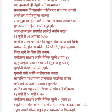
पर्यावरण संरक्षण आणि नैतिक मूल्ये – भाग ५
पशु कुरबानी ही नेहमी प्रतिकात्मकच !
सकारात्मक विचारांनीच कोरोनावर मात करू शकतो
ऑपरेशन काँग्रेसयुक्त भाजपा
आजसुद्धा इब्राहीम अलै. सारखा विश्‍वास उत्पन्न झाला...
हवाईदलात ‘हिलाल’ची उत्तूंग झेप
अरब-इजराईल संघर्षात झालेले नवीन बदल
३१ जुलै ते ०६ ऑगस्ट २०२०
कोरोना अल्प प्रभावित जिल्ह्यात शेळी बाजाराचे विकें...
ख्वाजा मैनुद्दीन अजमेरी – चिश्ती विद्रोहाचे मुलाधा...
जिंदा रहने के लिए तेरी कसम...
पर्यावरण संरक्षण आणि नैतिक मूल्ये (भाग ४)
सूरह अल्अनआम : ईशवाणी (सुबोध कुरआन)
युएईची प्रेरणादायी मंगळझेप!
युनानी पॅथी आणि मालेगावचा काढा
सामाजिक माध्यमाचा वाचनावर पडलेला प्रभाव
काँग्रेसचे आणखीन आमदार फुटतील !
कोविडच्या बहाण्याने शिक्षणाचे सांप्रदायिकीकरण
२४ जुलै ते ३० जुलै २०२०
पर्यावरण संरक्षण आणि नैतिक मूल्ये - (भाग ४)
शहरी भागातील कोरोना ग्रामीण भागात पसरू देऊ नका – म...
उद्धव ठाकरे यांच्याकडून इन्स्टाग्रामवरील विजयदुर्ग...