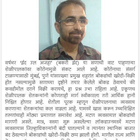
वर्षभर ‘ईद उल अजहा’ (बकरी ईद) या सणाची वाट पाहणाऱ्या
शेळीपालकांवर कोरोनामुळे संकट आले आहे. कोरोनाचा संसर्ग
टाळण्यासाठी मुंबई, पुणे यांसारख्या प्रमुख शहरांत बोकडांची खरेदी-विक्री
होत नसल्यामुळे सणाच्या दृष्टीने तयार केलेले बोकड ठेवायचे की
कवडीमोल दराने विक्री करायचे, हा प्रश्न उभा राहिला आहे. एकूणच
शेळीपालक शेतकऱ्यांनी कोणताही मार्ग स्वीकारला तरी आर्थिक हानी
निश्चित होणार आहे. शेतीला पूरक म्हणून शेळीपालनाचा व्यवसाय
करणाऱ्या शेतकऱ्यांचा कल वाढला आहे. यामध्ये खास करून उच्चशिक्षित
तरुणांचाही मोठ्या प्रमाणात समावेश आहे. मटण व्यवसायात बोकडांची
मागणी असते. मात्र, सध्या सुरू असलेल्या लॉकडाउनमध्ये मटण
व्यवसायास जिल्हाधिकाऱ्यांनी बंदी घातल्याने व त्यानंतर स्थानिक बाजार
बंद ठेवल्याने बोकाडांची खरेदी-विक्री ठप्प झाली होती. मागील राज्य आणि