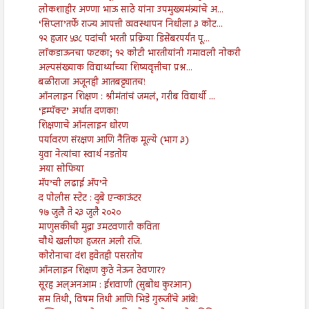
लोकशाहीर अण्णा भाऊ साठे यांना उपमुख्यमंत्र्यांचे अ...
‘सिप्ला’तर्फे राज्य आपत्ती व्यवस्थापन निधीला ३ कोट...
१२ हजार ५३८ पदांची भरती प्रक्रिया डिसेंबरपर्यंत पू...
लॉकडाऊनचा फटका; १२ कोटी भारतीयांनी गमावली नोकरी
अल्पसंख्याक विद्यार्थ्यांच्या शिष्यवृत्तीचा प्रश्न...
बळीराजा अजूनही आतबट्ट्यातच!
ऑनलाइन शिक्षण : श्रीमंतांचं जमलं, गरीब विद्यार्थी ...
‘इम्पॅक्ट’ अर्थात दणका!
शिक्षणाचे ऑनलाइन धोरण
पर्यावरण संरक्षण आणि नैतिक मूल्ये (भाग ३)
युवा नेत्यांचा स्वार्थ नडतोय
अया सोफिया
मॅप’ची लढाई अ‍ॅप’ने
द पोलीस स्टेट : दुबे एन्काऊंटर
१७ जुलै ते २३ जुलै २०२०
माणुसकीची मुद्रा उमटवणारी कविता
चौथे खलीफा हजरत अली रजि.
कोरोनाचा दंश हवेतही पसरतोय
ऑनलाइन शिक्षण कुठे नेऊन ठेवणार?
सूरह अल्अनआम : ईशवाणी (सुबोध कुरआन)
सम तिथी, विषम तिथी आणि भिडे गुरुजींचे आंबे!