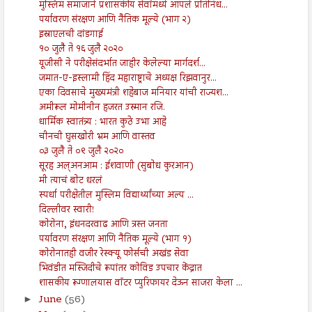
मुस्लिम समाजाने प्रशासकीय सेवांमध्ये आपले प्रतिनिध...
पर्यावरण संरक्षण आणि नैतिक मूल्ये (भाग २)
इस्राएलची दांडगाई
१० जुलै ते १६ जुलै २०२०
यूजीसी ने परीक्षेसंदर्भात जाहीर केलेल्या मार्गदर्श...
जमात-ए-इस्लामी हिंद महाराष्ट्राचे अध्यक्ष रिझवानुर...
एका दिवसाचे मुख्यमंत्री शहेबाज मनियार यांची राज्यश...
अमीरूल मोमीनीन हजरत उस्मान रजि.
धार्मिक स्वातंत्र्य : भारत कुठे उभा आहे
चीनची घुसखोरी भ्रम आणि वास्तव
०३ जुलै ते ०९ जुलै २०२०
सूरह अल्अनआम : ईशवाणी (सुबोध कुरआन)
मी त्याचं बोट धरलं
स्पर्धा परीक्षेतील मुस्लिम विद्यार्थ्यांच्या अल्प ...
दिल्लीवर स्वारी!
कोरोना, इंधनदरवाढ आणि त्रस्त जनता
पर्यावरण संरक्षण आणि नैतिक मूल्ये (भाग १)
कोरोनातही वजीर रेस्क्यू फोर्सची अखंड सेवा
भिवंडीत मस्जिदीचे रूपांतर कोविड उपचार केंद्रात
शासकीय रूग्णालयास वॉटर प्युरिफायर देऊन साजरा केला ...
June
(56)
►