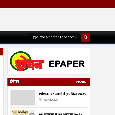
ईपेपर
MORE
शोधन- २८ मार्च ते ३ एप्रिल २०२५
3/27/2025
१६ ऑगस्ट ते २२ ऑगस्ट २०२४