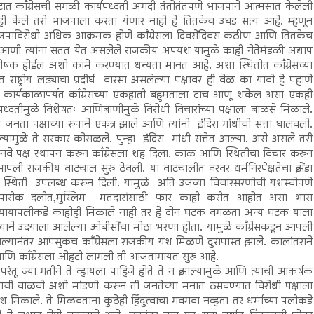
ात काँग्रेसची सगळी कार्यपध्दती अगदी तंतोतंतपणे भाजपाने आत्मसात केलेली
ी केले तरी भाजपाला करता येणार नाही हे तितकेच उघड सत्य आहे. म्हणून
 भाजपाविरोधी अधिक आक्रमक होणे काँग्रेसला दिवसेंदिवस कठीण आणि तितकेच
ती आणी त्यांना सतत येत असलेले राजकीय अपयश यामुळे काही नेतेमंडळी अद्याप
ा पोषक होईल अशी कामे करण्यात धन्यता मानत आहे. अशा स्थितीत काँग्रेसच्या
्ट्रीय लढ्याचा प्रदीर्घ वारसा असलेल्या पक्षावर ही वेळ का यावी हे पहाणे
हिल्या कार्यकाळापर्यत काँग्रेसच्या एकहाती बहुमताला टाच आणू शकेल असा एकही
्यपध्दतीमुळे विशेषतः आणिबाणीमुळे विरोधी विचारांच्या पक्षाला बाळसे मिळाले.
ता पक्षाच्या रुपाने एकत्र झाले आणि त्यांनी इंदिरा गांधीची सत्ता घालवली.
्यामुळे ते सरकार कोसळले. पुन्हा इंदिरा गांधी सत्तेत आल्या. असे असले तरी
्वानी नवे पक्ष स्थापन करुन काँग्रेसला शह दिला. काळ आणि स्थितीचा विचार करुन
 आपली राजकीय वाटचाल सुरु ठेवली. या वाटचालीत वरवर धर्मनिरपेक्षतेचा झेंडा
शी स्थिती उपलब्ध करुन दिली. यामुळे अति उजव्या विचारसरणीची यशस्वीपणे
पारंपारीक दलीत,मुस्लिम मतदारांसाठी फार काही करीत आहोत असा भास
न अन्यायापलीकडे काहीही मिळाले नाही तर हे दोन घटक वगळता अन्य घटक याला
्याने उदयाला आलेल्या ओबीसींचा मोठा भरणा होता. यामुळे काँग्रेसकडून आपली
ाल्यानंतर आपसुकच काँग्रेसला राजकीय यश मिळणे दुरापास्त झाले. कालांतराने
. आणि काँग्रेसला ओहटी लागली ती आजतागायत सुरु आहे.
ंतू ज्या गतीने ते व्हायला पाहिजे होते ते न झाल्यामुळे आणि त्याची आकर्षक
्टाचाराची वाळवी अशी मांडणी करुन ती जनतेच्या मनात ठसवण्यात विरोधी पक्षाला
यश मिळाले. ते मिळवताना कुठेही हिंदुत्वाचा गवगवा नव्हता तर धर्माच्या पलीकडे