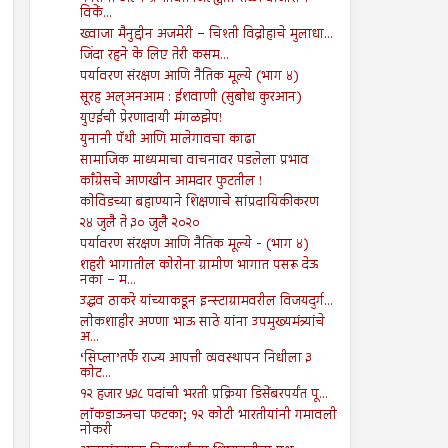
विकें...
ख्वाजा मैनुद्दीन अजमेरी – चिश्ती विद्रोहाचे मुलाधा...
जिंदा रहने के लिए तेरी कसम...
पर्यावरण संरक्षण आणि नैतिक मूल्ये (भाग ४)
सूरह अल्अनआम : ईशवाणी (सुबोध कुरआन)
युएईची प्रेरणादायी मंगळझेप!
युनानी पॅथी आणि मालेगावचा काढा
सामाजिक माध्यमाचा वाचनावर पडलेला प्रभाव
काँग्रेसचे आणखीन आमदार फुटतील !
कोविडच्या बहाण्याने शिक्षणाचे सांप्रदायिकीकरण
२४ जुलै ते ३० जुलै २०२०
पर्यावरण संरक्षण आणि नैतिक मूल्ये - (भाग ४)
शहरी भागातील कोरोना ग्रामीण भागात पसरू देऊ
नका – म...
उद्धव ठाकरे यांच्याकडून इन्स्टाग्रामवरील विजयदुर्ग...
लोकशाहीर अण्णा भाऊ साठे यांना उपमुख्यमंत्र्यांचे
अ...
‘सिप्ला’तर्फे राज्य आपत्ती व्यवस्थापन निधीला ३
कोट...
१२ हजार ५३८ पदांची भरती प्रक्रिया डिसेंबरपर्यंत पू...
लॉकडाऊनचा फटका; १२ कोटी भारतीयांनी गमावली
नोकरी