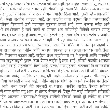
ाचे पुरेपुर प्रयत्न सचिन पायलटकरवी अद्यापही सुरु आहेत. त्याला अजूनतरी यश
य अस्थिरतेची तलवार अद्यापही टांगती आहे. सलग तिन वेळेस राजस्थान उच्च
ारांवर कुठलीही कार्यवाही करु नये असा आदेश दिला आहे. दुसरीकडे मायावतींनी
ावे, असा पक्षादेश काढला आहे. तर गहलोत यांना बहुमत सिध्द करण्यासाठी
ाप्तीकर विभागाचे छापे पडण्यास सुरुवात झाली आहे. यात भाजपा नसेल असे
्वाशी संबधीतावर हे छापे पडणे या मागचा अर्थ कोणतेही विवेकी मतदार समजू
करवून घेत आहे. हे आता लपून राहिलेले नाही. यात सचिन पायलटांचे राजकीय
. आपण भाजपामध्ये प्रवेश करणार नाही असे सुतोवाच त्यांनी याआधी केले आहे.
ुळे आता नवीन पक्ष स्थापन करुन आपले राजकीय भवितव्य आजमावून पाहणे हा
च्या राजकारणात काँग्रेस आणि भाजपा वगळता इतर पक्षाला जनाधार नाही. तेव्हा
आणि तितकाच खडतर आहे. राहीला प्रश्‍न गहलोतांचा तर ते मुरब्बी आणि कसलेले
सत्ता सहजासहजी हातून जाऊ देणार नाहीत हे उघड आहे. बरेचसे बंडखोर आमदार
ी ग्वाही गहलोतांनी दिली आहे. प्रत्यक्ष सभागृहाच्या पटलावर विश्‍वासदर्शक
े असले तरी याप्रकरणी काँग्रेसच्या केंद्र स्तरावरील नेत्यांनी जी निष्क्रियता
या छायेतून काँग्रेस पक्ष अजूनही बाहेर आलेला नाही. राहुल गांधीना राष्ट्रीय
ा अद्यापही कायम आहे. काँग्रेस पक्षावर गांधी घराण्याची राजकीय मक्तेदारी
आहे. नव्या दमाचे नेते अजूनही या पक्षात सक्रीय नाहीत. केवळ सत्तेच्या
काम करीत राहू असा आशावाद नेत्यांमध्ये दिसून येत नाही परिणामी सत्तेसाठी
 आहेत. आजच्या भाजपामध्ये निवडून आलेली बरेचशी मंडळी ही काँग्रेस वा अन्य
 खस्ता खाललेल्या अनेक नेत्यांना वयाचा निकष लावून घरी बसवले गेल्याने,
े. भाजपा कितीही पार्टी विथ डिफरन्सचा नारा देत असली तरी पार्टी विथ काँग्रेस