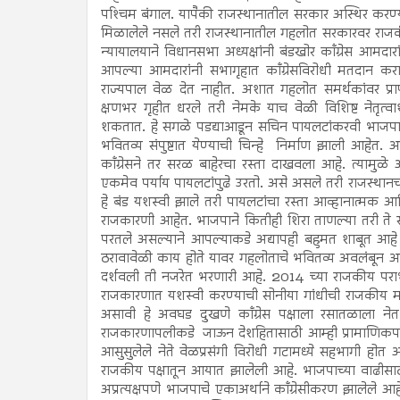
पश्‍चिम बंगाल. यापैकी राजस्थानातील सरकार अस्थिर करण्य
मिळालेले नसले तरी राजस्थानातील गहलोत सरकारवर राजकी
न्यायालयाने विधानसभा अध्यक्षांनी बंडखोर काँग्रेस आमद
आपल्या आमदारांनी सभागृहात काँग्रेसविरोधी मतदान कर
राज्यपाल वेळ देत नाहीत. अशात गहलोत समर्थकांवर प्र
क्षणभर गृहीत धरले तरी नेमके याच वेळी विशिष्ट नेतृत
शकतात. हे सगळे पडद्याआडून सचिन पायलटांकरवी भाजपा 
भवितव्य संपुष्टात येण्याची चिन्हे निर्माण झाली आहेत
काँग्रेसने तर सरळ बाहेरचा रस्ता दाखवला आहे. त्याम
एकमेव पर्याय पायलटांपुढे उरतो. असे असले तरी राजस्थान
हे बंड यशस्वी झाले तरी पायलटांचा रस्ता आव्हानात्मक 
राजकारणी आहेत. भाजपाने कितीही शिरा ताणल्या तरी ते 
परतले असल्याने आपल्याकडे अद्यापही बहुमत शाबूत आहे अश
ठरावावेळी काय होते यावर गहलोताचे भवितव्य अवलंबून आहे. अस
दर्शवली ती नजरेत भरणारी आहे. 2014 च्या राजकीय पराभवाच्
राजकारणात यशस्वी करण्याची सोनीया गांधीची राजकीय मनिष
असावी हे अवघड दुखणे काँग्रेस पक्षाला रसातळाला नेत 
राजकारणापलीकडे जाऊन देशहितासाठी आम्ही प्रामाणिकपणे 
आसुसुलेले नेते वेळप्रसंगी विरोधी गटामध्ये सहभागी होत
राजकीय पक्षातून आयात झालेली आहे. भाजपाच्या वाढीसाठी
अप्रत्यक्षपणे भाजपाचे एकाअर्थाने काँग्रेसीकरण झालेले आह