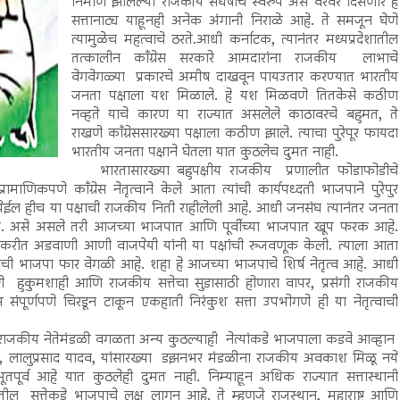
निर्माण झालेल्या राजकीय संघर्षाचे स्वरुप असे वरवर दिसणारे हे
सत्तानाट्य याहूनही अनेक अंगानी निराळे आहे. ते समजून घेणे
त्यामुळेच महत्वाचे ठरते.आधी कर्नाटक, त्यानंतर मध्यप्रदेशातील
तत्कालीन काँग्रेस सरकारे आमदारांना राजकीय लाभाचे
वेगवेगळ्या प्रकारचे अमीष दाखवून पायउतार करण्यात भारतीय
जनता पक्षाला यश मिळाले. हे यश मिळवणे तितकेसे कठीण
नव्हते याचे कारण या राज्यात असलेले काठावरचे बहुमत, ते
राखणे काँग्रेससारख्या पक्षाला कठीण झाले. त्याचा पुरेपूर फायदा
भारतीय जनता पक्षाने घेतला यात कुठलेच दुमत नाही.
भारतासारख्या बहुपक्षीय राजकीय प्रणालीत फोडाफोडीचे
िकपणे काँग्रेस नेतृत्वाने केले आता त्यांची कार्यपध्दती भाजपाने पुरेपुर
येईल हीच या पक्षाची राजकीय निती राहीलेली आहे. आधी जनसंघ त्यानंतर जनता
पा. असे असले तरी आजच्या भाजपात आणि पूर्वीच्या भाजपात खूप फरक आहे.
 करीत अडवाणी आणी वाजपेयी यांनी या पक्षांची रुजवणूक केली. त्याला आता
ची भाजपा फार वेगळी आहे. शहा हे आजच्या भाजपाचे शिर्ष नेतृत्व आहे. आधी
णे हुकुमशाही आणि राजकीय सत्तेचा सुडासाठी होणारा वापर, प्रसंगी राजकीय
ष संपूर्णपणे चिरडून टाकून एकहाती निरंकुश सत्ता उपभोगणे ही या नेतृत्वाची
.
जकीय नेतेमंडळी वगळता अन्य कुठल्याही नेत्यांकडे भाजपाला कडवे आव्हान
यावती, लालुप्रसाद यादव, यांसारख्या डझनभर मंडळीना राजकीय अवकाश मिळू नये
पूर्व आहे यात कुठलेही दुमत नाही. निम्याहून अधिक राज्यात सत्तास्थानी
 सत्तेकडे भाजपाचे लक्ष लागून आहे. ते म्हणजे राजस्थान, महाराष्ट्र आणि