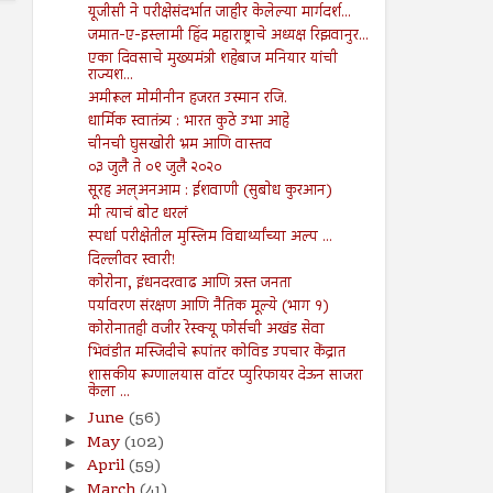
यूजीसी ने परीक्षेसंदर्भात जाहीर केलेल्या मार्गदर्श...
जमात-ए-इस्लामी हिंद महाराष्ट्राचे अध्यक्ष रिझवानुर...
एका दिवसाचे मुख्यमंत्री शहेबाज मनियार यांची
राज्यश...
अमीरूल मोमीनीन हजरत उस्मान रजि.
धार्मिक स्वातंत्र्य : भारत कुठे उभा आहे
चीनची घुसखोरी भ्रम आणि वास्तव
०३ जुलै ते ०९ जुलै २०२०
सूरह अल्अनआम : ईशवाणी (सुबोध कुरआन)
मी त्याचं बोट धरलं
स्पर्धा परीक्षेतील मुस्लिम विद्यार्थ्यांच्या अल्प ...
दिल्लीवर स्वारी!
कोरोना, इंधनदरवाढ आणि त्रस्त जनता
पर्यावरण संरक्षण आणि नैतिक मूल्ये (भाग १)
कोरोनातही वजीर रेस्क्यू फोर्सची अखंड सेवा
भिवंडीत मस्जिदीचे रूपांतर कोविड उपचार केंद्रात
शासकीय रूग्णालयास वॉटर प्युरिफायर देऊन साजरा
केला ...
June
(56)
►
May
(102)
►
April
(59)
►
March
(41)
►