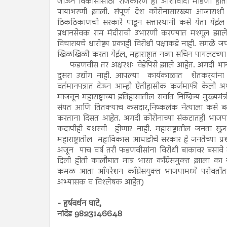
जाऊन विकासासाठी राजकारण ही आशावादी मांडणी होती हे लक्
पायाभरणी झाली. संपूर्ण देश कोरोनासारख्या आजाराशी
ठिकठिकाणची सरकारे पाडून सत्तास्थानी कसे येता येईल
प्रधानसेवक राम मंदीराची उभारणी करण्यात मश्गूल झाले आ
विचारायचे धारीष्ट्य एकाही विरोधी पक्षाकडे नाही. सगळे जण 
खिळखिळी करता येईल, महाराष्ट्रात नव्या सचिन पायलटच्
फडणवीस तर अक्षरशः वेडेपिसे झाले आहेत. अगदी भान 
दुसरा उद्योग नाही. आपल्या कार्यकाळात शेतकर्‍यांना
वर्तमानपत्रात देऊन आम्ही ऐतीहासीक कर्जमाफी केली
माजवून महाराष्ट्राच्या इतिहासातील सर्वात निष्क्रिय मुख
संयत आणि तितक्याच कसदार,निष्कलंक नेत्याला कसे बदनाम
करताना दिसत आहेत. अगदी कोरोनाच्या संकटातही भाजपा
कदापीही यशस्वी होणार नाही. महाराष्ट्रातील जनता स
महाराष्ट्रातील महाविकास आघाडीचे सरकार हे जनतेच्या प्रश्
अजून पाच वर्ष तरी फडणवीसांना विरोधी बाकावर बसावे
दिली होती कालौघात मात्र भारत काँग्रेसमुक्त झाला का या
कमळ आता आँपरेशन काँग्रेसयुक्त भाजपामध्ये परीवर्ती
अभ्यासक व विश्‍लेषक आहेत)
- हर्षवर्धन घाटे,
नांदेड 9823146648