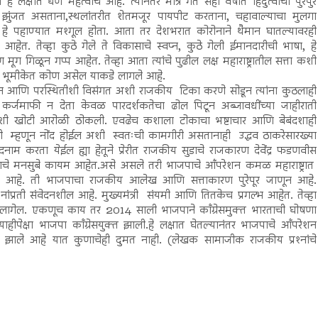
षात घेणे महत्वाचे आहे. त्यानंतर मात्र गत सहा वर्षात हिंदुत्वाची पुरेपुर
 झुंजत असताना,स्थलांतरीत शेतमजूर पायपीट करताना, चहावाल्याचा मुलगा
 हे पहाण्यात मश्गूल होता. आता तर देशभरात कोरोनाने थैमान घातल्यावरही
हेत. तेव्हा कुठे गेले ते विकासाचे स्वप्न, कुठे गेली ईमानदारीची भाषा, हे
मूग गिळून गप्प आहेत. तेव्हा आता त्यांचे पुढील लक्ष महाराष्ट्रातील सत्ता कशी
या भूमीकेत कोण असेल याकडे लागले आहे.
आणि परस्थितीशी विसंगत अशी राजकीय टिका करणे सोडून त्यांना कुठलाही
 कर्जमाफी न देता केवळ पारदर्शकतेचा ढोल पिटून अब्जावधींच्या जाहीराती
 अशी खोटी आरोळी ठोकली. एवढेच कशाला टोकाचा भष्टाचार आणि बेबंदशाही
्यमंत्री म्हणून नोंद होईल अशी स्वतःची कामगीरी असतानाही उद्धव ठाकरेसारख्या
 करता येईल ह्या हेतूने प्रेरीत राजकीय सुडाचे राजकारण देवेंद्र फडणवीस
चे मनसुबे कायम आहेत.असे असले तरी भाजपाचे आँपरेशन कमळ महाराष्ट्रात
ुज्ञ आहे. ती भाजपाचा राजकीय आलेख आणि सत्ताकारण पुरेपूर जाणून आहे.
‍नांप्रती संवेदनशील आहे. मुख्यमंत्री संयमी आणि तितकेच प्रगल्भ आहेत. तेव्हा
 लागेल. एकणूच काय तर 2014 साली भाजपाने काँग्रेसमुक्त भारताची घोषणा
हीपेक्षा भाजपा काँग्रेसयुक्त झाली.हे लक्षात घेतल्यानंतर भाजपाचे आँपरेशन
त झाले आहे यात कुणाचेही दुमत नाही. (लेखक सामाजीक राजकीय प्रश्‍नांचे