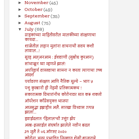
November
(45)
►
October
(49)
►
September
(35)
►
August
(75)
►
July
(68)
▼
ग्राहकांच्या माहितीवरील मालकीच्या संरक्षणाचा
कायदा...
शाळेतील लहान मुलांना वाचनाची सवय कशी
लावाल...!
सूरह अल्अनआम : ईशवाणी (सुबोध कुरआन)
सांभाळून घ्या म्हणजे झालं!
अपरिहार्य वास्तवाचा सामना न करता त्यागाचा उच्च
आदर्श
पर्यावरण संरक्षण आणि नैतिक मूल्ये – भाग ५
पशु कुरबानी ही नेहमी प्रतिकात्मकच !
सकारात्मक विचारांनीच कोरोनावर मात करू शकतो
ऑपरेशन काँग्रेसयुक्त भाजपा
आजसुद्धा इब्राहीम अलै. सारखा विश्‍वास उत्पन्न
झाला...
हवाईदलात ‘हिलाल’ची उत्तूंग झेप
अरब-इजराईल संघर्षात झालेले नवीन बदल
३१ जुलै ते ०६ ऑगस्ट २०२०
कोरोना अल्प प्रभावित जिल्ह्यात शेळी बाजाराचे