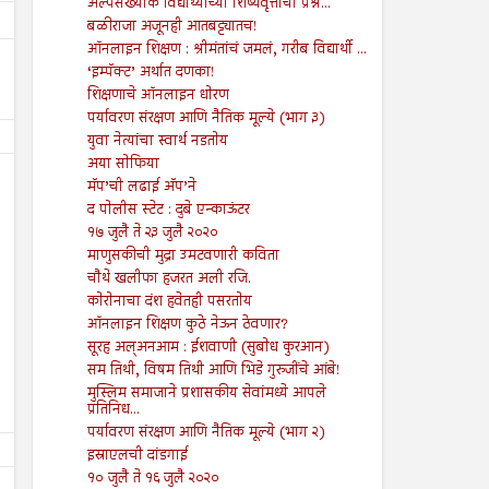
अल्पसंख्याक विद्यार्थ्यांच्या शिष्यवृत्तीचा प्रश्न...
बळीराजा अजूनही आतबट्ट्यातच!
ऑनलाइन शिक्षण : श्रीमंतांचं जमलं, गरीब विद्यार्थी ...
‘इम्पॅक्ट’ अर्थात दणका!
शिक्षणाचे ऑनलाइन धोरण
पर्यावरण संरक्षण आणि नैतिक मूल्ये (भाग ३)
युवा नेत्यांचा स्वार्थ नडतोय
अया सोफिया
मॅप’ची लढाई अ‍ॅप’ने
द पोलीस स्टेट : दुबे एन्काऊंटर
१७ जुलै ते २३ जुलै २०२०
माणुसकीची मुद्रा उमटवणारी कविता
चौथे खलीफा हजरत अली रजि.
16
16
Aug
Aug
2024
2024
कोरोनाचा दंश हवेतही पसरतोय
ऑनलाइन शिक्षण कुठे नेऊन ठेवणार?
सर्व मानवजातीसाठी दया
भारतीय लोकशाहीचे भवितव्य 
सूरह अल्अनआम : ईशवाणी (सुबोध कुरआन)
Shodhan
8/16/2024
Shodhan
8/16/2024
सम तिथी, विषम तिथी आणि भिडे गुरुजींचे आंबे!
मुस्लिम समाजाने प्रशासकीय सेवांमध्ये आपले
प्रतिनिध...
पर्यावरण संरक्षण आणि नैतिक मूल्ये (भाग २)
इस्राएलची दांडगाई
१० जुलै ते १६ जुलै २०२०