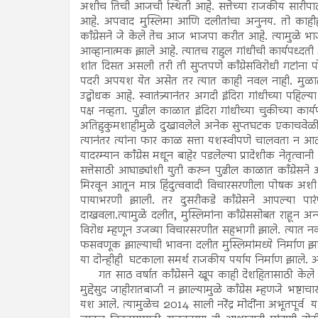
अशीच तिची आजची स्थिती आहे. सत्तेच्या राजकीय सारीपाट
आहे. अपवाद मुस्लिमा आणि दलीतांचा अनुनय. तो काहीह
काँग्रेसने जे केले तेच आज भाजपा करीत आहे. त्यामुळे
आव्हानात्मक झाले आहे. त्यातच राहुल गांधीची कार्यपध्द
शांत दिसत असली तरी ती सुप्तपणे काँग्रेसविरोधी गटांन
पदरी अपयश येत असेत तर त्यात काही नवल नाही. मुळात राष
उद्बोधक आहे. स्वातंत्र्यानंतर अगदी इंदिरा गांधीच्या प
पक्ष नव्हता. पुढील काळात इंदिरा गांधीच्या चुकीच्या कार
अतिहुकुमशाहीमुळे दुखावलेले अनेक सुप्तघटक एकाचवेळी जन
त्यानंतर त्यांना फार काळ सत्ता यशस्वीपणे चालवता न आल
यादरम्यान काँग्रेस मधून बाहेर पडलेल्या प्रादेशीक नेतृत
सत्तेसाठी आघाड्यांशी युती करुन पुढील काळात काँग्रेसने
मिरवून आतून मात्र हिंदुत्ववादी विचारसरणीला पोषक अ
पायाभरणी झाली. तर दुसरीकडे काँग्रेसने आपल्या 
दाखवला.त्यामुळे दलीत, मुस्लिमांना काँग्रेससोबत राहू
विरोध म्हणून उजव्या विचारसरणीत सहभागी झाले. त्यात नव
फसवणूक झाल्याची भावना दलीत मुस्लिमांमध्ये निर्माण झ
या दोन्हीही घटकाला समर्थ राजकीय पर्याय निर्माण झाले
गत साठ वर्षात काँग्रेसने खूप काही देशहितासाठी केले पर
मुद्देसुद जाहीरातबाजी न झाल्यामुळे काँग्रेस म्हणजे भष
यश आले. त्यामुळेच 2014 साली नरेंद्र मोदींना अभूतपूर्व 