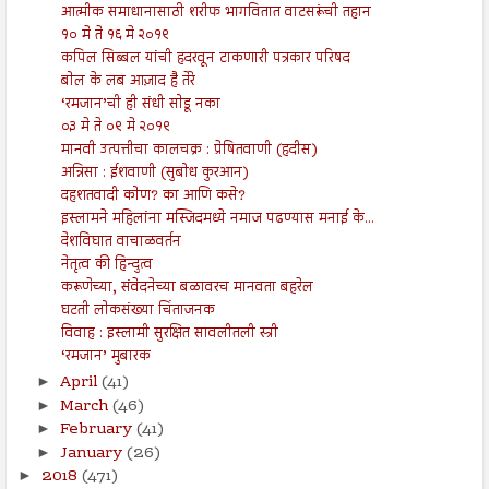
आत्मीक समाधानासाठी शरीफ भागवितात वाटसरूंची तहान
१० मे ते १६ मे २०१९
कपिल सिब्बल यांची हदरवून टाकणारी पत्रकार परिषद
बोल के लब आज़ाद है तेरे
‘रमजान’ची ही संधी सोडू नका
०३ मे ते ०९ मे २०१९
मानवी उत्पत्तीचा कालचक्र : प्रेषितवाणी (हदीस)
अन्निसा : ईशवाणी (सुबोध कुरआन)
दहशतवादी कोण? का आणि कसे?
इस्लामने महिलांना मस्जिदमध्ये नमाज पढण्यास मनाई के...
देशविघात वाचाळवर्तन
नेतृत्व की हिन्दुत्व
करूणेच्या, संवेदनेच्या बळावरच मानवता बहरेल
घटती लोकसंख्या चिंताजनक
विवाह : इस्लामी सुरक्षित सावलीतली स्त्री
‘रमजान’ मुबारक
April
(41)
►
March
(46)
►
February
(41)
►
January
(26)
►
2018
(471)
►