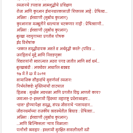
रमजानचे उपवास आत्मशुद्धीचे प्रशिक्षण
रोजा आणि कुरआन ईमानधारकासाठी शिफारस आहे : प्रेषितव...
अन्निसा : ईशवाणी (सुबोध कुरआन)
कुरआनास मजबूतीने धरल्यास भटकणार नाही : प्रेषितवाणी...
अन्निसा : ईशवाणी (सुबोध कुरआन)
बुरखा नवयुगाच्या प्रगतीस पोषक
ईद विशेषांक
‘जकात समृद्धीदायक असते व अर्थवृद्धी करते’ (पवित्र ...
जनहितार्थ मुद्दे आणि निवडणुका
शिवरायांनी स्वराज्यात अठरा पगड जातीत आणि सर्व धर्म...
बुरखाबंदी : अफवेवर आधारित बडबड
१७ मे ते २३ मे २०१९
सामाजिक सौहार्दाचे सुवर्णपर्व रमजान!
निर्भयतेकडे! मुस्लिमांची वाटचाल
हिजाब : सुरक्षेस अडथळा आणि प्रगतीत विघ्न आणतो काय?
जमाअत-ए-इस्लामी हिंदच्या महाराष्ट्र प्रदेशाध्यक्षप...
‘दास’ होण्यापेक्षा समृद्ध, संपन्न जीवनाचे ‘पसायदान...
जीवनधर्माच्या राजकीय व्यवस्थेतील बिघाड : प्रेषितवा...
अन्निसा : ईशवाणी (सुबोध कुरआन)
...आणि बिल्किसला न्याय मिळाला!
पत्नीशी व्यवहार : इस्लामी सुरक्षित सावलीतली स्त्री