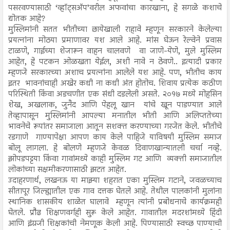
पसरवण्यासाठी ‘व्हॉट्सअ‍ॅप’वरील अफवांचा कारखाना, हे सगळे कशाचे
द्योतक आहे?
मुस्लिमांनी सतत भीतीच्या छायेखाली राहावे म्हणून सरकारने केलेल्या
प्रयत्नांना मोठया प्रमाणावर यश आले आहे. मांस घेऊन रेल्वेने प्रवास
टाळणे, गाईच्या शेजारून वाहन चालवणे वा जाणे-येणे, मुले मुस्लिम
आहेत, हे पटकन ओळखता येईल, अशी नावे न ठेवणे.. इत्यादी प्रकार
म्हणजे सरकारच्या अशाच प्रयत्नांना आलेले यश आहे. पण, भीतीच काय
इतर भावनांचाही अखेर कधी ना कधी अंत होतोच. शिवाय प्रत्येक कठीण
परिस्थिती किंवा अडचणीत एक संधी दडलेली असते. २०१७ मध्ये मोहसिन
शेख, अखलाक, जुनैद आणि पेहलू खान यांचे खून पाडण्यात आले
तेव्हापासून मुस्लिमांनी आपल्या मनातील भीती आणि अलिप्ततेच्या
भावनेचे रूपांतर समाजाला आतून सशक्त करण्याच्या गरजेत केले. भीतीचे
रडगाणे गाण्यापेक्षा आपण काय केले पाहिजे याविषयी मुस्लिम समाज
बोलू लागला. हे बोलणे म्हणजे केवळ दिवाणखान्यातली चर्चा नव्हे.
झोपडपट्टया किंवा गावांमध्ये काही मुस्लिम गट आणि व्यक्ती समाजातील
लोकांच्या सक्षमीकरणासाठी झटत आहेत.
उदाहरणार्थ, लखनऊ या माझ्या शहरात एका मुस्लिम गटाने, जवळच्याच
सीतापूर जिल्ह्यातील एक गाव दत्तक घेतले आहे. तेथील पालकांनी मुलांना
स्थानिक शासकीय शाळेत घालावे म्हणून त्यांनी प्रबोधनाचे कार्यक्रमही
घेतले. प्रौढ शिक्षणवर्गही सुरू केले आहेत. गावातील मदरशांमध्ये हिंदी
आणि इंग्रजी शिक्षकांची नेमणूक केली आहे. पिण्यासाठी स्वच्छ पाण्याची