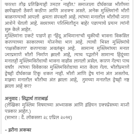
फारशा तीव्र प्रतिक्रियाही उमटत नाहीत.’ समाजाला दीर्घकाळ भीतीच्या
छायेखाली ठेवणे कठीण आणि अशक्य असते. अनेक मुस्लिमांनी भीती
बाळगण्याची आपली क्षमता संपवली आहे. त्यांच्या मनातील भीतीची जागा
आशेने घेतली आहे. सध्याच्या परिस्थितीतून बाहेर पडण्याचे प्रयत्न त्यांनी
सुरू केले आहेत.
मुस्लिमांना एकटे पाडणे हा ‘हिंदू अभिमाना’ची चुकीची भावना विकसित
करण्याच्या सरकारच्या योजनेचा भाग आहे. त्याची भिस्त मुस्लिमांचे
‘राक्षसीकरण’ करण्यावर अवलंबून आहे. सामान्य मुस्लिमांच्या मनात
ज्याप्रमाणे भीती निर्माण झाली आहे, त्याच पद्धतीने सामान्य हिंदूंच्या
मनातही मुस्लिमविरोधाची भावना वाढीस लागली असेल. कारण गेल्या पाच
वर्षांत त्यांच्या विवेकावर मुस्लिमविरोधाचा मारा केला गेला. भीतीप्रमाणे
द्वेषही दीर्घकाळ टिकू शकत नाही. भीती आणि द्वेष यांना अंत असतोच.
माझ्या मनातील भीतीचा अंत झाला आहे, तुमच्या मनातील द्वेषही नष्ट
झाला आहे का?
अनुवाद : सिद्धार्थ ताराबाई
(लेखिका मुस्लिम विषयाच्या अभ्यासक आणि इंडियन एक्स्प्रेसच्या माजी
पत्रकार आहेत.)
(साभार : दै. लोकसत्ता २८ एप्रिल २०१९)
- इरीना अकबर