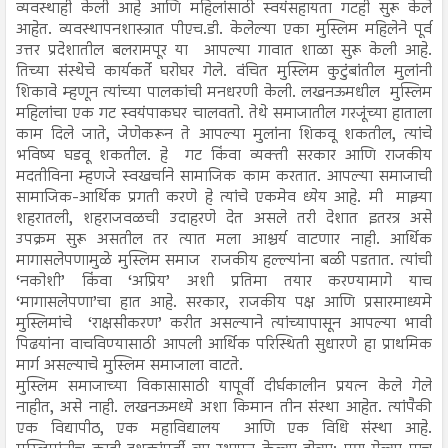
व्यवस्थाही केली आहे आणि महिलांसाठी स्वयंसहायता गटही सुरू केले
आहेत. व्यवस्थापनशास्त्रात पीएच.डी. केलेल्या एका मुस्लिम महिलेने पूर्व
उत्तर प्रदेशातील बलरामपूर या आपल्या गावात शाळा सुरू केली आहे.
तिच्या संस्थेचे कार्यकर्ते घरोघर गेले. वंचित मुस्लिम कुटुंबांतील मुलांनी
शिकावे म्हणून त्यांच्या पालकांची मनधरणी केली. लखनऊमधील मुस्लिम
महिलांचा एक गट स्वयंपाकघर चालवतो. तेथे समाजातील गरजूंच्या हाताला
काम दिले जाते, जेणेकरून ते आपल्या मुलांना शिकवू शकतील, त्यांचे
भविष्य घडवू शकतील. हे गट किंवा व्यक्ती सरकार आणि राजकीय
मदतीविना म्हणजे स्वखर्चाने सामाजिक काम करतात. आपल्या समाजाची
सामाजिक-आर्थिक प्रगती करणे हे त्यांचे एकमेव ध्येय आहे. मी माझ्या
शहरातली, शहराजवळची उदाहरणे देत असले तरी देशात इतरत्र असे
उपक्रम सुरू असतील तर त्यात मला आश्चर्य वाटणार नाही. आर्थिक
मागासलेपणामुळे मुस्लिम समाज राजकीय हल्ल्यांना बळी पडतात. त्यांची
‘नकोशी’ किंवा ‘अप्रिय’ अशी प्रतिमा तयार करण्यामागे याच
‘मागासलेपणा’चा हात आहे. सरकार, राजकीय पक्ष आणि प्रसारमाध्यमे
मुस्लिमांचे ‘राक्षसीकरण’ करीत असल्याने त्यांच्यापासून आपल्या भावी
पिढयांना वाचविण्यासाठी आपली आर्थिक परिस्थिती सुधारणे हा प्राथमिक
मार्ग असल्याचे मुस्लिम समाजाला वाटते.
मुस्लिम समाजाच्या विकासासाठी यापूर्वी दीर्घकालीन प्रयत्न केले गेले
नाहीत, असे नाही. लखनऊमध्ये अशा किमान तीन संस्था आहेत. त्यांपैकी
एक विद्यापीठ, एक महाविद्यालय आणि एक विधि संस्था आहे.