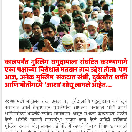
कालपर्यंत मुस्लिम समुदायाला संघटित करण्यामागे
एका पक्षाच्या विरोधात मतदान हाच उद्देश होता; पण
आज, अनेक मुस्लिम संकटात संधी, दुर्बलतेत शक्ती
आणि भीतीमध्ये ‘आशा’ शोधू लागले आहेत....
२०१७ मध्ये मोहसिन शेख, अखलाक, जुनैद आणि पेहलू खान यांचे खून
करण्यात आले तेव्हापासून मुस्लिमांनी आपल्या मनातील भीती आणि
अलिप्ततेच्या भावनेचे रूपांतर समाजाला आतून सशक्त करण्याच्या गरजेत
केले. भीतीचे रडगाणे गाण्यापेक्षा आपण काय केले पाहिजे याविषयी
मुस्लिम समाज बोलू लागला. हे बोलणे म्हणजे केवळ दिवाणखान्यातली