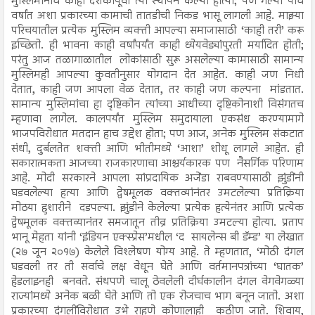
मुस्लिमांनीच काही दशकांपूर्वी त्या स्थापन केल्या होत्या; पण गेल्या पाच
वर्षांत अशा प्रकारच्या कामाची तातडीची निकड भासू लागली आहे. माझ्या
परिचयातील प्रत्येक मुस्लिम व्यक्ती आपल्या समाजासाठी ‘काही तरी’ करू
इच्छितो. ही भावना काही वर्षांपर्यंत काही ध्येयवेड्यांपुरती मर्यादित होती;
परंतु आज तळागाळातील लोकांसाठी सुरू असलेल्या कामासाठी सामान्य
मुस्लिमही आपल्या कुवतीनुसार योगदान देत आहेत. काही जण निधी
देतात, काही जण आपला वेळ देतात, तर काही जण कल्पना मांडतात.
सामान्य मुस्लिमांचा हा दृष्टिकोन त्यांच्या आधीच्या दृष्टिकोनाशी विसंगतच
म्हणावा लागेल. कालपर्यंत मुस्लिम समुदायाला एकसंध करण्यामागे
भाजपविरोधात मतदान हाच उद्देश होता; पण आज, अनेक मुस्लिम संकटात
संधी, दुर्बलतेत शक्ती आणि भीतीमध्ये ‘आशा’ शोधू लागले आहेत. ही
सकारात्मकता आजच्या राजकारणाचा आश्चर्यकारक पण नैसर्गिक परिणाम
आहे. मोदी सरकारने आपला सांप्रदायिक अजेंडा राबवण्यासाठी झुंडींनी
घडवलेल्या हत्या आणि द्वेषमूलक वक्तव्यांनंतर उमटलेल्या प्रतिक्रिया
मोठया हुशारीने दडपल्या. झुंडीने केलेल्या प्रत्येक हत्येनंतर आणि प्रत्येक
द्वेषमूलक वक्तव्यानंतर समजातून तीव्र प्रतिक्रिया उमटल्या होत्या. प्रताप
भानू मेहता यांनी ‘इंडियन एक्स्प्रेस’मधील ‘द सायलेन्स बी डॅम्ड’ या लेखात
(२७ जून २०१७) केलेले विश्लेषण योग्य आहे. ते म्हणतात, ‘मोठी दंगल
घडवली तर ती सर्वाचे लक्ष वेधून घेते आणि वर्तमानपत्रांच्या ‘घातक’
हेडलाइनही बनवते. संथपणे चालू ठेवलेली दीर्घकालीन दंगल वेगवेगळ्या
राज्यांमध्ये अनेक बळी घेते आणि तो एक रोजचाच भाग बनून जातो. अशा
प्रकारच्या दंगलींविरोधात उभे राहणे कोणालाही कठीण जाते. शिवाय,