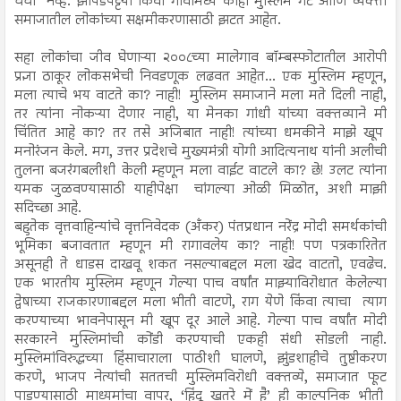
चर्चा नव्हे. झोपडपट्टया किंवा गावांमध्ये काही मुस्लिम गट आणि व्यक्ती
समाजातील लोकांच्या सक्षमीकरणासाठी झटत आहेत.
सहा लोकांचा जीव घेणाऱ्या २००८च्या मालेगाव बॉम्बस्फोटातील आरोपी
प्रज्ञा ठाकूर लोकसभेची निवडणूक लढवत आहेत... एक मुस्लिम म्हणून,
मला त्याचे भय वाटते का? नाही! मुस्लिम समाजाने मला मते दिली नाही,
तर त्यांना नोकऱ्या देणार नाही, या मेनका गांधी यांच्या वक्तव्याने मी
चिंतित आहे का? तर तसे अजिबात नाही! त्यांच्या धमकीने माझे खूप
मनोरंजन केले. मग, उत्तर प्रदेशचे मुख्यमंत्री योगी आदित्यनाथ यांनी अलीची
तुलना बजरंगबलीशी केली म्हणून मला वाईट वाटले का? छे! उलट त्यांना
यमक जुळवण्यासाठी याहीपेक्षा चांगल्या ओळी मिळोत, अशी माझी
सदिच्छा आहे.
बहुतेक वृत्तवाहिन्यांचे वृत्तनिवेदक (अँकर) पंतप्रधान नरेंद्र मोदी समर्थकांची
भूमिका बजावतात म्हणून मी रागावलेय का? नाही! पण पत्रकारितेत
असूनही ते धाडस दाखवू शकत नसल्याबद्दल मला खेद वाटतो, एवढेच.
एक भारतीय मुस्लिम म्हणून गेल्या पाच वर्षांत माझ्याविरोधात केलेल्या
द्वेषाच्या राजकारणाबद्दल मला भीती वाटणे, राग येणे किंवा त्याचा त्याग
करण्याच्या भावनेपासून मी खूप दूर आले आहे. गेल्या पाच वर्षांत मोदी
सरकारने मुस्लिमांची कोंडी करण्याची एकही संधी सोडली नाही.
मुस्लिमांविरुद्धच्या हिंसाचाराला पाठीशी घालणे, झुंडशाहीचे तुष्टीकरण
करणे, भाजप नेत्यांची सततची मुस्लिमविरोधी वक्तव्ये, समाजात फूट
पाडण्यासाठी माध्यमांचा वापर, ‘हिंदू खतरे में है’ ही काल्पनिक भीती