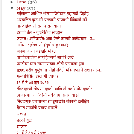
June
(36)
►
May
(57)
▼
मक्केतल्या आर्थिक शोषणाविरोधात मुहम्मदी विद्रोह
अस्खलित कुरआने पठणाने ‘सफा’ने जिंकली मने
नातेवाईकांशी सदाचाराने वागा
इराणी तेल - कूटनैतिक आव्हान
जकात : अनिवार्यत: अदा केले जाणारे कर्तव्यदान : प्र...
अन्निसा : ईशवाणी (सुबोध कुरआन)
अफगाणच्या बंडखोर महिला
पाणीटंचाईला सामुहिकपणे सामोरे जावे
प्रगतीचा घास सामान्यांच्या ओठी पडायला हवा
9351 गरीब कुटुंबांना पोहोचविले महिनाभराचे राशन गरज...
मुल्याधिष्ठित इस्लामी व्यापार
३१ मे ते ०६ जून २०१९
‘विवाहाची घोषणा व्हावी आणि ती सर्वांसमोर व्हावी’
त्यागाच्या जाणिवांची सर्वव्यापी सजग वाढो
निवडणूक प्रचाराच्या रणधुमाळीत शेतकरी दुर्लक्षित
देशात मद्यपींचे प्रमाण वाढले
जकात
बदरचे युद्ध
रमजान
२४ मे ते ३० मे २०१९