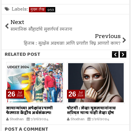
Labels:
मुख्य लेख
953
Next
सामाजिक सौहार्दाचे सुवर्णपर्व रमजान!
Previous
हिजाब : सुरक्षेस अडथळा आणि प्रगतीत विघ्न आणतो काय?
RELATED POST
26
26
Jul
Jul
2024
2024
सामान्यांच्या अपेक्षांवर पाणी
पोटगी : जेव्हा मुसलमानांनाच
न
फेरणारा केंद्रीय अर्थसंकल्प!
शरियत मान्य नाही तेव्हा दोष
कोर्टाला कसा द्यावा?
Shodhan
7/26/2024
Shodhan
7/26/2024
POST A COMMENT