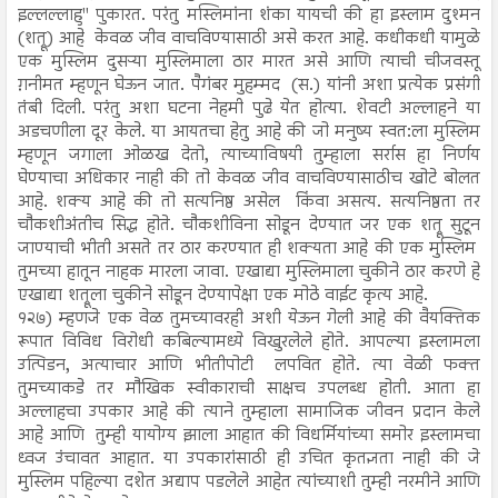
इल्लल्लाहु'' पुकारत. परंतु मस्लिमांना शंका यायची की हा इस्लाम दुश्मन
(शत्रू) आहे केवळ जीव वाचविण्यासाठी असे करत आहे. कधीकधी यामुळे
एक मुस्लिम दुसऱ्या मुस्लिमाला ठार मारत असे आणि त्याची चीजवस्तू
ग़़नीमत म्हणून घेऊन जात. पैगंबर मुहम्मद (स.) यांनी अशा प्रत्येक प्रसंगी
तंबी दिली. परंतु अशा घटना नेहमी पुढे येत होत्या. शेवटी अल्लाहने या
अडचणीला दूर केले. या आयतचा हेतु आहे की जो मनुष्य स्वत:ला मुस्लिम
म्हणून जगाला ओळख देतो, त्याच्याविषयी तुम्हाला सर्रास हा निर्णय
घेण्याचा अधिकार नाही की तो केवळ जीव वाचविण्यासाठीच खोटे बोलत
आहे. शक्य आहे की तो सत्यनिष्ठ असेल किंवा असत्य. सत्यनिष्ठता तर
चौकशीअंतीच सिद्ध होते. चौकशीविना सोडून देण्यात जर एक शत्रू सुटून
जाण्याची भीती असते तर ठार करण्यात ही शक्यता आहे की एक मुस्लिम
तुमच्या हातून नाहक मारला जावा. एखाद्या मुस्लिमाला चुकीने ठार करणे हे
एखाद्या शत्रूला चुकीने सोडून देण्यापेक्षा एक मोठे वाईट कृत्य आहे.
१२७) म्हणजे एक वेळ तुमच्यावरही अशी येऊन गेली आहे की वैयक्तिक
रूपात विविध विरोधी कबिल्यामध्ये विखुरलेले होते. आपल्या इस्लामला
उत्पिडन, अत्याचार आणि भीतीपोटी लपवित होते. त्या वेळी फक्त
तुमच्याकडे तर मौखिक स्वीकाराची साक्षच उपलब्ध होती. आता हा
अल्लाहचा उपकार आहे की त्याने तुम्हाला सामाजिक जीवन प्रदान केले
आहे आणि तुम्ही यायोग्य झाला आहात की विधर्मियांच्या समोर इस्लामचा
ध्वज उंचावत आहात. या उपकारांसाठी ही उचित कृतज्ञता नाही की जे
मुस्लिम पहिल्या दशेत अद्याप पडलेले आहेत त्यांच्याशी तुम्ही नरमीने आणि