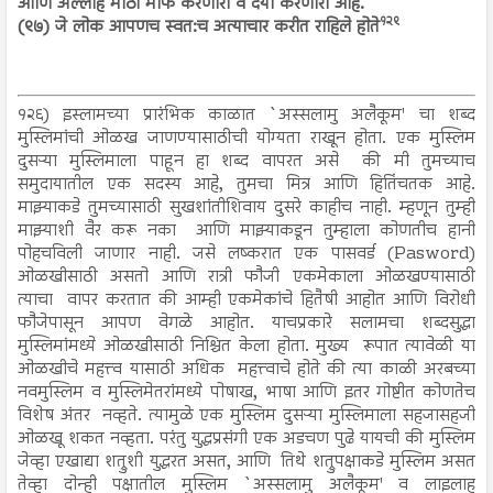
आणि अल्लाह मोठा माफ करणारा व दया करणारा आहे.
१२९
(९७) जे लोक आपणच स्वत:च अत्याचार करीत राहिले होते
१२६) इस्लामच्या प्रारंभिक काळात `अस्सलामु अलैकूम' चा शब्द
मुस्लिमांची ओळख जाणण्यासाठीची योग्यता राखून होता. एक मुस्लिम
दुसऱ्या मुस्लिमाला पाहून हा शब्द वापरत असे की मी तुमच्याच
समुदायातील एक सदस्य आहे, तुमचा मित्र आणि हितिंचतक आहे.
माझ्याकडे तुमच्यासाठी सुखशांतीशिवाय दुसरे काहीच नाही. म्हणून तुम्ही
माझ्याशी वैर करू नका आणि माझ्याकडून तुम्हाला कोणतीच हानी
पोहचविली जाणार नाही. जसे लष्करात एक पासवर्ड (Pasword)
ओळखीसाठी असतो आणि रात्री फौजी एकमेकाला ओळखण्यासाठी
त्याचा वापर करतात की आम्ही एकमेकांचे हितैषी आहोत आणि विरोधी
फौजेपासून आपण वेगळे आहोत. याचप्रकारे सलामचा शब्दसुद्धा
मुस्लिमांमध्ये ओळखीसाठी निश्चित केला होता. मुख्य रूपात त्यावेळी या
ओळखीचे महत्त्व यासाठी अधिक महत्त्वाचे होते की त्या काळी अरबच्या
नवमुस्लिम व मुस्लिमेतरांमध्ये पोषाख, भाषा आणि इतर गोष्टीत कोणतेच
विशेष अंतर नव्हते. त्यामुळे एक मुस्लिम दुसऱ्या मुस्लिमाला सहजासहजी
ओळखू शकत नव्हता. परंतु युद्धप्रसंगी एक अडचण पुढे यायची की मुस्लिम
जेव्हा एखाद्या शत्रुशी युद्धरत असत, आणि तिथे शत्रुपक्षाकडे मुस्लिम असत
तेव्हा दोन्ही पक्षातील मुस्लिम `अस्सलामु अलैकूम' व लाइलाह