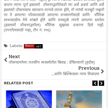
करून यावे. तरी ते आले नाहीत, हा त्यांनी स्वत:वर केलेला अत्याचार होता.
कारण त्यांना पूर्ण इस्लामी जीवनपद्धतीऐवजी त्या अर्धे अधर्म आणि अर्धे
इस्लामी जीवनावरच समाधान मानावे लागत होते, ती त्यांची मजबुरी नव्हती
तर ते आपल्या परिवारासाठी आपल्या धनसंपत्तीसाठी आणि भौतिक
लाभासाठीच तेथे थांबले होते आणि याचमुळे त्यांनी आपल्या धर्माला
(इस्लामी जीवनपद्धतीला) भौतिक सुखावर प्राधान्य दिले नाही.
(तपशीलासाठी पाहा, टीप नं. ११६)
Labels:
दिव्यरत्न
497
Next
जीवनधर्माच्या राजकीय व्यवस्थेतील बिघाड : प्रेषितवाणी (हदीस)
Previous
...आणि बिल्किसला न्याय मिळाला!
RELATED POST