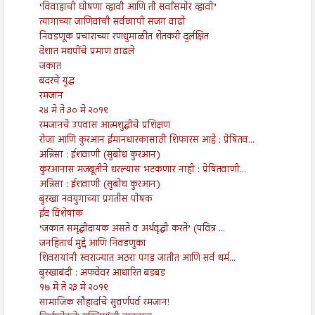
‘विवाहाची घोषणा व्हावी आणि ती सर्वांसमोर व्हावी’
त्यागाच्या जाणिवांची सर्वव्यापी सजग वाढो
निवडणूक प्रचाराच्या रणधुमाळीत शेतकरी दुर्लक्षित
देशात मद्यपींचे प्रमाण वाढले
जकात
बदरचे युद्ध
रमजान
२४ मे ते ३० मे २०१९
रमजानचे उपवास आत्मशुद्धीचे प्रशिक्षण
रोजा आणि कुरआन ईमानधारकासाठी शिफारस आहे : प्रेषितव...
अन्निसा : ईशवाणी (सुबोध कुरआन)
कुरआनास मजबूतीने धरल्यास भटकणार नाही : प्रेषितवाणी...
अन्निसा : ईशवाणी (सुबोध कुरआन)
बुरखा नवयुगाच्या प्रगतीस पोषक
ईद विशेषांक
‘जकात समृद्धीदायक असते व अर्थवृद्धी करते’ (पवित्र ...
जनहितार्थ मुद्दे आणि निवडणुका
शिवरायांनी स्वराज्यात अठरा पगड जातीत आणि सर्व धर्म...
बुरखाबंदी : अफवेवर आधारित बडबड
१७ मे ते २३ मे २०१९
सामाजिक सौहार्दाचे सुवर्णपर्व रमजान!