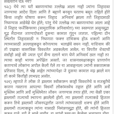
सवलतीने घेऊ नये?
१२८) येथे त्या घरी बसणाऱ्यांचा उल्लेख आला नाही ज्यांना जिहादवर
जाण्याचा आदेश दिला आणि ते बहाणे बनवून घरातच बसून राहिले होते
किंवा जाहीर घोषणा करून जिहाद अनिवार्य झाला तरी जिहादसाठी
निघण्यास आडेवेढे घेत होते; परंतु येथे उल्लेख त्या बसणाऱ्यांचा आला आहे
जे जिहाद फर्जेकिफाया (सामुदायिक अनिवार्यता) च्या स्वरुपात असूनसुद्धा
युद्ध मैदानात जाण्याऐवजी दुसऱ्या कामात गुंतून जातात. पहिल्या दोन
स्थितीत जिहादसाठी न निघणारा फक्त दांभिकच होऊ शकतो आणि
त्याच्यासाठी अल्लाहकडून कोणत्याच भलाईचे वचन नाही. याशिवाय की
तो एखाद्या वास्तविक विवशतेत अडकलेला असेल. या विपरीत शेवटची
संधीही आहे की ज्यात पूर्ण सैन्य दलाने भाग घेणे अनिवार्य ठरत नाही तर
त्याचा काही भागच अपेक्षित असतो. जर शासनाध्यक्षाकडून प्राणार्पण
करण्याचे लोकांना अपील केली गेले तर या आवाहनाला ज्यांनी सकारात्मक
प्रतिसाद दिला, ते श्रेष्ठ आहेत त्यांच्यापेक्षा जे दुसऱ्या कामात मग्न झाले मग
ती कामे कितीही लाभप्रद असोत.
१२९) म्हणजे ते लोक जे इस्लाम स्वीकारून काही विवशतेचे व मजबुरीचे
कारण नसताना आपल्या विधर्मी लोकांमध्येच राहात होते आणि अर्धे
मुस्लिम आणि अर्धे मुस्लिमेतर जीवन जगण्यास तयार होते. त्या वेळी एका
इस्लामी राज्याची स्थापना झालेली होती. त्या इस्लामी राज्याकडे हिजरत
करून तिथे इस्लामी जीवनपद्धतीत जगणे त्यांच्यासाठी शक्य होते आणि
इस्लामी राज्याकडून त्यांना यासाठी निमंत्रणसुद्धा होते, की त्यांनी हिजरत