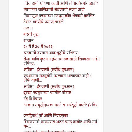
‘विवाहाची घोषणा व्हावी आणि ती सर्वांसमोर व्हावी’
त्यागाच्या जाणिवांची सर्वव्यापी सजग वाढो
निवडणूक प्रचाराच्या रणधुमाळीत शेतकरी दुर्लक्षित
देशात मद्यपींचे प्रमाण वाढले
जकात
बदरचे युद्ध
रमजान
२४ मे ते ३० मे २०१९
रमजानचे उपवास आत्मशुद्धीचे प्रशिक्षण
रोजा आणि कुरआन ईमानधारकासाठी शिफारस आहे :
प्रेषितव...
अन्निसा : ईशवाणी (सुबोध कुरआन)
कुरआनास मजबूतीने धरल्यास भटकणार नाही :
प्रेषितवाणी...
अन्निसा : ईशवाणी (सुबोध कुरआन)
बुरखा नवयुगाच्या प्रगतीस पोषक
ईद विशेषांक
‘जकात समृद्धीदायक असते व अर्थवृद्धी करते’ (पवित्र
...
जनहितार्थ मुद्दे आणि निवडणुका
शिवरायांनी स्वराज्यात अठरा पगड जातीत आणि सर्व
धर्म...