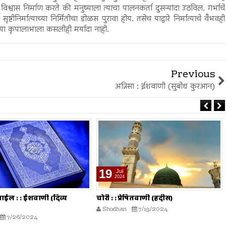
वास निर्माण करते की मनुष्याला त्याचा पालनकर्ता दुसऱ्यांदा उठविल. गर्भाचे
ीनिर्मात्याच्या निर्मितीचा डोळस पुरावा होय. तसेच याद्वारे निर्मात्याचे वैभवही
्या कृपालाभाला कसलीही मर्यादा नाही.
Previous
अन्निसा : ईशवाणी (सुबोध कुरआन)
19
Jul
2024
राईल : : ईशवाणी (दिव्य
चोरी : : प्रेषितवाणी (हदीस)
Shodhan
7/19/2024
7/26/2024