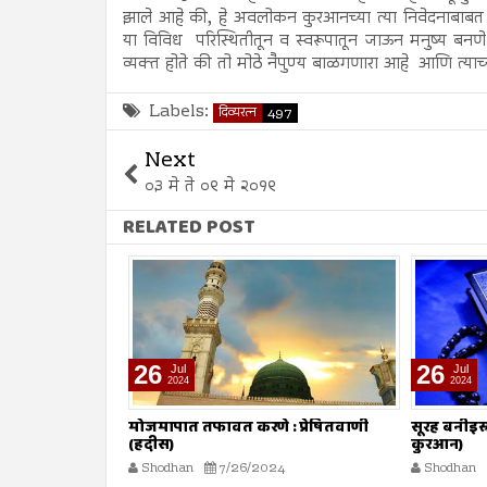
झाले आहे की, हे अवलोकन कुरआनच्या त्या निवेदनाबाबत विश्
या विविध परिस्थितीतून व स्वरूपातून जाऊन मनुष्य बनणे सृष्ट
व्यक्त होते की तो मोठे नैपुण्य बाळगणारा आहे आणि त्याच
Labels:
दिव्यरत्न
497
Next
०३ मे ते ०९ मे २०१९
RELATED POST
26
26
Jul
Jul
2024
2024
(हदीस)
मोजमापात तफावत करणे : प्रेषितवाणी
सूरह बनीइस्
(हदीस)
कुरआन)
Shodhan
7/26/2024
Shodhan