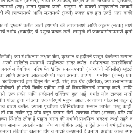
ील क्रियाकर्मे (अमल), त्याची उपजीविका, आयुष्य आणि सत्चरित्र वा दुराचरित्र,
्यामध्ये (रुह) आत्मा फूंकला जातो. यानुसार ती व्यक्ती आयुष्यातील सतकर्मे
 की त्याच्यामध्ये आणि जन्नतमध्ये (स्वर्ग) फक्त एक हात एवढे अंतर बाकी
ुसार तो दुष्कर्म करीत जातो इथपर्यंत की त्याच्यामध्ये आणि जहन्नम (नरक) मध्ये
ाचे नशीब (तकदीर) चे प्रभुत्व वरचढ ठरते, त्यामुळे तो जन्नतवासीयाप्रमाणे कृती
योलॉजी) च्या संशोधनास लक्षात घेता, कुरआन व हदीसने प्रस्तूत केलेल्या सत्यांना
ी भाषेतील ग्रंथामध्ये स्पष्टीकरण सादर करीत. गर्भपाताच्या समस्येविषयी
वस्थेस वैद्यकिय परिभाषेत ‘इंद्रिय संपन्न-उत्पत्ती’ (ऑरगॉनो जेनिसीस) म्हंटले
होतो आणि आठव्या आठवड्यांपर्यंत पडत असतो. तात्पर्य गर्भाशय (वोम्ब) एक
डविणाऱ्याचे हात दिसुन येत नाही. परंतु एक थेंब (वीर्याचा), ज्या उत्थानात्मक
पोहोचतो. ही मोठी विचीत्र प्रक्रीया आहे जी विचारचिंतनाचे आवानह करते, आणि
ा मागे एक सर्वज्ञ आणि सर्वसमर्थ शक्तिचा हात आहे. गर्भात जीव टाकला जातो
व गोळा होता नी आता एक परिपूर्ण मनुष्य झाला. रक्ताच्या गोळ्यास पाहून हे
ारण करील. ज्याला पृथ्वीच्या प्रतिनिधीत्वाचा सन्मान लाभेल. परंतु काही
की तो एक नवीन सृष्ट-जीव बनून उदयास येतो. रक्ताचा गोळा (अलक) वगैर सर्व
च्या स्थितीत लोक हे पाहात असत की गर्भाची प्राथमिक अवस्था कशी राहते व
याच सामान्य अवलोकनात येणाऱ्या गोष्टीवर आहे. राहिले आजचे गर्भवृद्धीशास्त्र,
च्या संकेतांचा खुलासा होय व याद्वारे कुरआनचे हे प्रमाण अधीक जास्त स्पष्ट