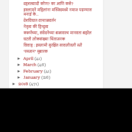
दहशतवादी कोण? का आणि कसे?
इस्लामने महिलांना मस्जिदमध्ये नमाज पढण्यास
मनाई के...
देशविघात वाचाळवर्तन
नेतृत्व की हिन्दुत्व
करूणेच्या, संवेदनेच्या बळावरच मानवता बहरेल
घटती लोकसंख्या चिंताजनक
विवाह : इस्लामी सुरक्षित सावलीतली स्त्री
‘रमजान’ मुबारक
April
(41)
►
March
(46)
►
February
(41)
►
January
(26)
►
2018
(471)
►
2017
(141)
►