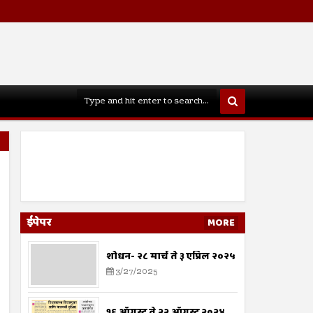
ईपेपर
MORE
शोधन- २८ मार्च ते ३ एप्रिल २०२५
3/27/2025
१६ ऑगस्ट ते २२ ऑगस्ट २०२४