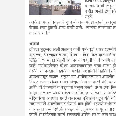
दिला जातो. आयुष्यात
या चार बाबी लिहून त
करीत असते इथपावेतो
राहते.
त्यानंतर व्यक्तीवर त्याचे दुष्कर्म याचा पगडा बसतो, त्यान
केवळ एका हाताचे अंतर बाकी उरते. त्यानंतर त्याच्यावर त्य
करीत राहतो.’’
भावार्थ
डॉक्टर मुहम्मद अली अलबार यांनी गर्भ-वृद्धी शास्त्र (एम्बो
आपल्या, ‘खल्कुल इन्सान बैनत - तिब वल कुरआन’ या अरब
लिहितो, ‘‘गर्भपात नेहमी आकार येण्यापूर्वी होतो आणि या अ
जाते. गर्भधारणेनंतर चौथ्या आठवड्यापासुन याचा आरंभ 
नैसर्गिक कारखाना घडवितो. अर्थात अशारितीने घडवितो की, घ
अवस्थांमधून जाऊन मनुष्य रूप अंगीकारण्याच्या अवस्थेत 
विचार करणाऱ्यांच्या मनात विश्वास निर्माण करते की, य
आणि तो ऐकणारा व पाहणारा मनुष्य बनतो. प्रथम एक निर्जी
अनुमान लावले जाऊ शकत नाही की हा गोळा असे अस्तित्व ध
महिन्यांच्या अवधीत एवढे जबरदस्त परिवर्तन घडून येते 
सामान्यपणे अवलोकनात येणारी बाब होती म्हणजे गर्भपाता
नंतर त्यात कसे स्थित्यंतर घडून येते. कुरआनचा युक्तीवाद 
ज्याने आश्चर्यजनक रहस्ये उलगडली आहेत. तर हा जणू कुरआन