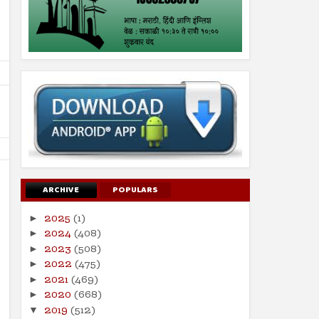
ARCHIVE
POPULARS
2025
(1)
►
2024
(408)
►
16
16
Aug
Aug
2023
(508)
►
2024
2024
2022
(475)
►
2021
(469)
व्याज खाणारा रक्तात पोहत असतो :
सूरह बनीइस्राईल : ईशवाणी (दि
►
प्रेषितवाणी (हदीस)
2020
(668)
►
Shodhan
8/16/2024
Shodhan
8/16/2024
2019
(512)
▼