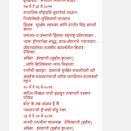
बुरखाबंदी : अफवेवर आधारित बडबड
१७ मे ते २३ मे २०१९
सामाजिक सौहार्दाचे सुवर्णपर्व रमजान!
निर्भयतेकडे! मुस्लिमांची वाटचाल
हिजाब : सुरक्षेस अडथळा आणि प्रगतीत विघ्न आणतो
काय?
जमाअत-ए-इस्लामी हिंदच्या महाराष्ट्र प्रदेशाध्यक्षप...
‘दास’ होण्यापेक्षा समृद्ध, संपन्न जीवनाचे ‘पसायदान...
जीवनधर्माच्या राजकीय व्यवस्थेतील बिघाड :
प्रेषितवा...
अन्निसा : ईशवाणी (सुबोध कुरआन)
...आणि बिल्किसला न्याय मिळाला!
पत्नीशी व्यवहार : इस्लामी सुरक्षित सावलीतली स्त्री
आत्मीक समाधानासाठी शरीफ भागवितात वाटसरूंची
तहान
१० मे ते १६ मे २०१९
कपिल सिब्बल यांची हदरवून टाकणारी पत्रकार
परिषद
बोल के लब आज़ाद है तेरे
‘रमजान’ची ही संधी सोडू नका
०३ मे ते ०९ मे २०१९
मानवी उत्पत्तीचा कालचक्र : प्रेषितवाणी (हदीस)
अन्निसा : ईशवाणी (सुबोध कुरआन)