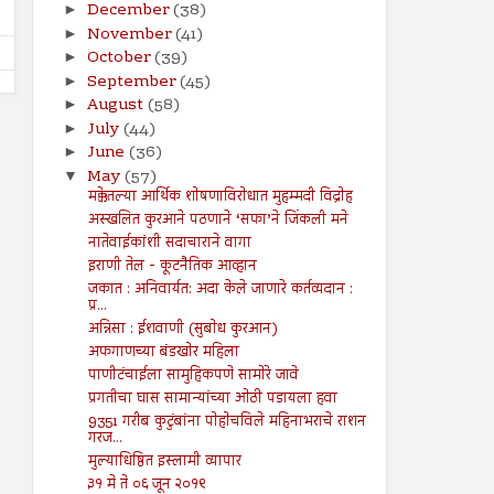
December
(38)
►
November
(41)
►
October
(39)
►
September
(45)
►
August
(58)
►
July
(44)
►
June
(36)
►
May
(57)
▼
मक्केतल्या आर्थिक शोषणाविरोधात मुहम्मदी विद्रोह
अस्खलित कुरआने पठणाने ‘सफा’ने जिंकली मने
नातेवाईकांशी सदाचाराने वागा
इराणी तेल - कूटनैतिक आव्हान
जकात : अनिवार्यत: अदा केले जाणारे कर्तव्यदान :
प्र...
अन्निसा : ईशवाणी (सुबोध कुरआन)
अफगाणच्या बंडखोर महिला
पाणीटंचाईला सामुहिकपणे सामोरे जावे
प्रगतीचा घास सामान्यांच्या ओठी पडायला हवा
9351 गरीब कुटुंबांना पोहोचविले महिनाभराचे राशन
गरज...
मुल्याधिष्ठित इस्लामी व्यापार
३१ मे ते ०६ जून २०१९