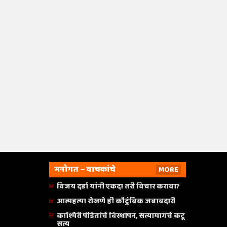
मनोगत – वाचकांचे
MORE
विजय दर्डा यांनी एकदा तरी विचार करावा?
आत्महत्या रोखणे ही कौटुंबिक जबाबदारी
काश्मिरी पंडितांचे विस्थापन, सत्यामागचे कटू
सत्य