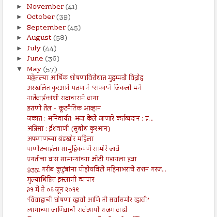
November
(41)
►
October
(39)
►
September
(45)
►
August
(58)
►
July
(44)
►
June
(36)
►
May
(57)
▼
मक्केतल्या आर्थिक शोषणाविरोधात मुहम्मदी विद्रोह
अस्खलित कुरआने पठणाने ‘सफा’ने जिंकली मने
नातेवाईकांशी सदाचाराने वागा
इराणी तेल - कूटनैतिक आव्हान
जकात : अनिवार्यत: अदा केले जाणारे कर्तव्यदान : प्र...
अन्निसा : ईशवाणी (सुबोध कुरआन)
अफगाणच्या बंडखोर महिला
पाणीटंचाईला सामुहिकपणे सामोरे जावे
प्रगतीचा घास सामान्यांच्या ओठी पडायला हवा
9351 गरीब कुटुंबांना पोहोचविले महिनाभराचे राशन गरज...
मुल्याधिष्ठित इस्लामी व्यापार
३१ मे ते ०६ जून २०१९
‘विवाहाची घोषणा व्हावी आणि ती सर्वांसमोर व्हावी’
त्यागाच्या जाणिवांची सर्वव्यापी सजग वाढो