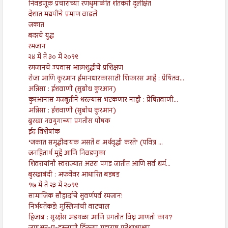
निवडणूक प्रचाराच्या रणधुमाळीत शेतकरी दुर्लक्षित
देशात मद्यपींचे प्रमाण वाढले
जकात
बदरचे युद्ध
रमजान
२४ मे ते ३० मे २०१९
रमजानचे उपवास आत्मशुद्धीचे प्रशिक्षण
रोजा आणि कुरआन ईमानधारकासाठी शिफारस आहे : प्रेषितव...
अन्निसा : ईशवाणी (सुबोध कुरआन)
कुरआनास मजबूतीने धरल्यास भटकणार नाही : प्रेषितवाणी...
अन्निसा : ईशवाणी (सुबोध कुरआन)
बुरखा नवयुगाच्या प्रगतीस पोषक
ईद विशेषांक
‘जकात समृद्धीदायक असते व अर्थवृद्धी करते’ (पवित्र ...
जनहितार्थ मुद्दे आणि निवडणुका
शिवरायांनी स्वराज्यात अठरा पगड जातीत आणि सर्व धर्म...
बुरखाबंदी : अफवेवर आधारित बडबड
१७ मे ते २३ मे २०१९
सामाजिक सौहार्दाचे सुवर्णपर्व रमजान!
निर्भयतेकडे! मुस्लिमांची वाटचाल
हिजाब : सुरक्षेस अडथळा आणि प्रगतीत विघ्न आणतो काय?