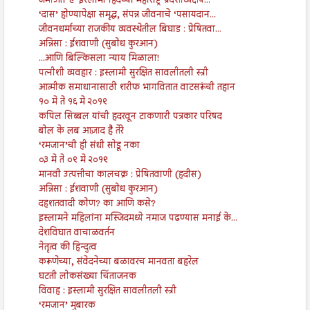
जमाअत-ए-इस्लामी हिंदच्या महाराष्ट्र प्रदेशाध्यक्षप...
‘दास’ होण्यापेक्षा समृद्ध, संपन्न जीवनाचे ‘पसायदान...
जीवनधर्माच्या राजकीय व्यवस्थेतील बिघाड : प्रेषितवा...
अन्निसा : ईशवाणी (सुबोध कुरआन)
...आणि बिल्किसला न्याय मिळाला!
पत्नीशी व्यवहार : इस्लामी सुरक्षित सावलीतली स्त्री
आत्मीक समाधानासाठी शरीफ भागवितात वाटसरूंची तहान
१० मे ते १६ मे २०१९
कपिल सिब्बल यांची हदरवून टाकणारी पत्रकार परिषद
बोल के लब आज़ाद है तेरे
‘रमजान’ची ही संधी सोडू नका
०३ मे ते ०९ मे २०१९
मानवी उत्पत्तीचा कालचक्र : प्रेषितवाणी (हदीस)
अन्निसा : ईशवाणी (सुबोध कुरआन)
दहशतवादी कोण? का आणि कसे?
इस्लामने महिलांना मस्जिदमध्ये नमाज पढण्यास मनाई के...
देशविघात वाचाळवर्तन
नेतृत्व की हिन्दुत्व
करूणेच्या, संवेदनेच्या बळावरच मानवता बहरेल
घटती लोकसंख्या चिंताजनक
विवाह : इस्लामी सुरक्षित सावलीतली स्त्री
‘रमजान’ मुबारक