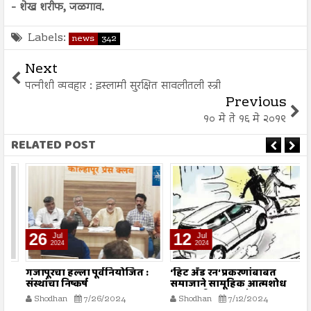
- शेख शरीफ, जळगाव.
Labels:
news
342
Next
पत्नीशी व्यवहार : इस्लामी सुरक्षित सावलीतली स्त्री
Previous
१० मे ते १६ मे २०१९
RELATED POST
26
12
Jul
Jul
2024
2024
गजापूरचा हल्ला पूर्वनियोजित :
‘हिट अँड रन’ प्रकरणांबाबत
म
संस्थांचा निष्कर्ष
समाजाने सामूहिक आत्मशोध
या
करण्याची गरज - मौलाना
ग
Shodhan
7/26/2024
Shodhan
7/12/2024
इलियास खान फलाही
क