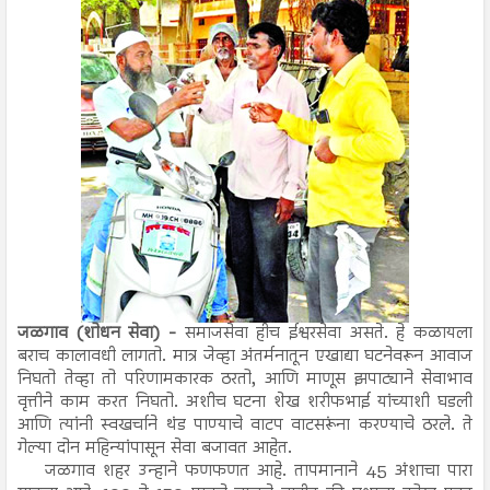
जळगाव (शोधन सेवा) -
समाजसेवा हीच ईश्वरसेवा असते. हे कळायला
बराच कालावधी लागतो. मात्र जेव्हा अंतर्मनातून एखाद्या घटनेवरून आवाज
निघतो तेव्हा तो परिणामकारक ठरतो, आणि माणूस झपाट्याने सेवाभाव
वृत्तीने काम करत निघतो. अशीच घटना शेख शरीफभाई यांच्याशी घडली
आणि त्यांनी स्वखर्चाने थंड पाण्याचे वाटप वाटसरूंना करण्याचे ठरले. ते
गेल्या दोन महिन्यांपासून सेवा बजावत आहेत.
जळगाव शहर उन्हाने फणफणत आहे. तापमानाने 45 अंशाचा पारा