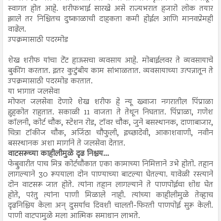
स्वागत होत आहे. शरीफभाई सारखे असे राज्यभरात हजारो लोक तयार
झाले तर निश्चितच दुष्काळाची दाहकता कमी होईल आणि मानवप्रेमही
वाढेल.
उपक्रमासाठी पदरमोड
शेख शरीफ यांचा टेंट हाऊसचा व्यवसाय आहे. मोबाईलवर ते व्यवसायाचे
बुकींग करतात. इतर कुटुंबीय काम सांभाळतात. व्यवसायाच्या उत्पन्नातून ते
उपक्रमासाठी पदरमोड करतात.
या भागात जलसेवा
मोफत जलसेवा देणारे शेख शरीफ हे न्यू ख्वाजा नगरातील पिंप्राळा
हुहकोत राहतात. सकाळी 11 वाजता ते तेथून निघतात. पिंप्राळा, गणेश
कॉलनी, कोर्ट चौक, स्टेशन रोड, टॉवर चौक, जुने बसस्थानक, दाणाबाजार,
चित्रा टॉकीज चौक, अजिंठा चौफुली, इच्छादेवी, आकाशवाणी, नवीन
बसस्थानक अशा मार्गाने ते जलसेवा देतात.
वाटसरूच्या काहीलीमुळे दृढ निश्चय...
फेब्रुवारीत पाच मित्र कोर्टचौकात एका कामाच्या निमित्ताने उभे होतो. तहान
लागल्याने 30 रूपयाला दोन पाण्याच्या बाटल्या घेतल्या. यावेळी रस्त्याने
दोन वाटसरू जात होते. त्यांना तहान लागल्याने ते पाणपोईचा शोध घेत
होते, परंतु त्यांना पाणी मिळाले नाही. त्यांच्या काहीलीमुळे तेव्हाच
दृढनिश्चिय केला अन् दुसर्याच दिवशी चालती-फिरती पाणपोई सुरू केली.
पाणी वाटपामुळे मला आत्मिक समाधान लाभते.