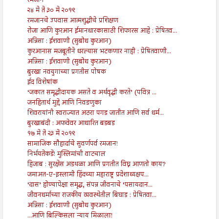
रमजान
२४ मे ते ३० मे २०१९
रमजानचे उपवास आत्मशुद्धीचे प्रशिक्षण
रोजा आणि कुरआन ईमानधारकासाठी शिफारस आहे : प्रेषितव...
अन्निसा : ईशवाणी (सुबोध कुरआन)
कुरआनास मजबूतीने धरल्यास भटकणार नाही : प्रेषितवाणी...
अन्निसा : ईशवाणी (सुबोध कुरआन)
बुरखा नवयुगाच्या प्रगतीस पोषक
ईद विशेषांक
‘जकात समृद्धीदायक असते व अर्थवृद्धी करते’ (पवित्र ...
जनहितार्थ मुद्दे आणि निवडणुका
शिवरायांनी स्वराज्यात अठरा पगड जातीत आणि सर्व धर्म...
बुरखाबंदी : अफवेवर आधारित बडबड
१७ मे ते २३ मे २०१९
सामाजिक सौहार्दाचे सुवर्णपर्व रमजान!
निर्भयतेकडे! मुस्लिमांची वाटचाल
हिजाब : सुरक्षेस अडथळा आणि प्रगतीत विघ्न आणतो काय?
जमाअत-ए-इस्लामी हिंदच्या महाराष्ट्र प्रदेशाध्यक्षप...
‘दास’ होण्यापेक्षा समृद्ध, संपन्न जीवनाचे ‘पसायदान...
जीवनधर्माच्या राजकीय व्यवस्थेतील बिघाड : प्रेषितवा...
अन्निसा : ईशवाणी (सुबोध कुरआन)
...आणि बिल्किसला न्याय मिळाला!