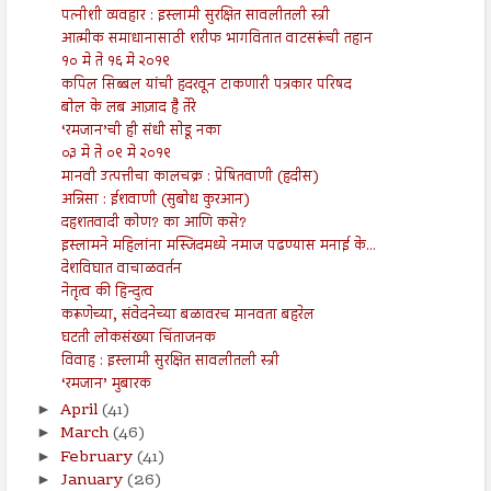
पत्नीशी व्यवहार : इस्लामी सुरक्षित सावलीतली स्त्री
आत्मीक समाधानासाठी शरीफ भागवितात वाटसरूंची तहान
१० मे ते १६ मे २०१९
कपिल सिब्बल यांची हदरवून टाकणारी पत्रकार परिषद
बोल के लब आज़ाद है तेरे
‘रमजान’ची ही संधी सोडू नका
०३ मे ते ०९ मे २०१९
मानवी उत्पत्तीचा कालचक्र : प्रेषितवाणी (हदीस)
अन्निसा : ईशवाणी (सुबोध कुरआन)
दहशतवादी कोण? का आणि कसे?
इस्लामने महिलांना मस्जिदमध्ये नमाज पढण्यास मनाई के...
देशविघात वाचाळवर्तन
नेतृत्व की हिन्दुत्व
करूणेच्या, संवेदनेच्या बळावरच मानवता बहरेल
घटती लोकसंख्या चिंताजनक
विवाह : इस्लामी सुरक्षित सावलीतली स्त्री
‘रमजान’ मुबारक
April
(41)
►
March
(46)
►
February
(41)
►
January
(26)
►