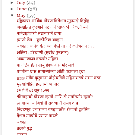
July
(44)
►
June
(36)
►
May
(57)
▼
मक्केतल्या आर्थिक शोषणाविरोधात मुहम्मदी विद्रोह
अस्खलित कुरआने पठणाने ‘सफा’ने जिंकली मने
नातेवाईकांशी सदाचाराने वागा
इराणी तेल - कूटनैतिक आव्हान
जकात : अनिवार्यत: अदा केले जाणारे कर्तव्यदान : प्र...
अन्निसा : ईशवाणी (सुबोध कुरआन)
अफगाणच्या बंडखोर महिला
पाणीटंचाईला सामुहिकपणे सामोरे जावे
प्रगतीचा घास सामान्यांच्या ओठी पडायला हवा
9351 गरीब कुटुंबांना पोहोचविले महिनाभराचे राशन गरज...
मुल्याधिष्ठित इस्लामी व्यापार
३१ मे ते ०६ जून २०१९
‘विवाहाची घोषणा व्हावी आणि ती सर्वांसमोर व्हावी’
त्यागाच्या जाणिवांची सर्वव्यापी सजग वाढो
निवडणूक प्रचाराच्या रणधुमाळीत शेतकरी दुर्लक्षित
देशात मद्यपींचे प्रमाण वाढले
जकात
बदरचे युद्ध