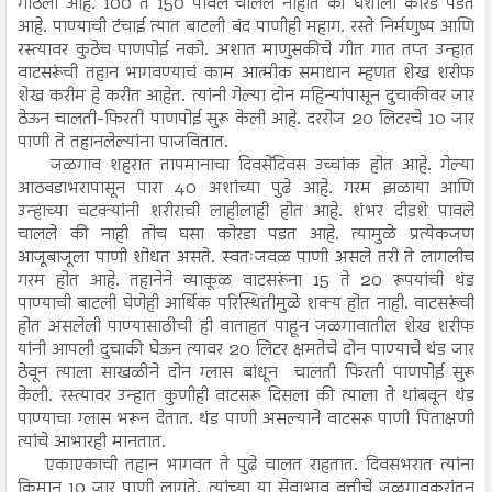
गाठला आहे. 100 ते 150 पावले चालले नाहीत की घशाला कोरड पडत
आहे. पाण्याची टंचाई त्यात बाटली बंद पाणीही महाग. रस्ते निर्मणुष्य आणि
रस्त्यावर कुठेच पाणपोई नको. अशात माणुसकीचे गीत गात तप्त उन्हात
वाटसरूंची तहान भागवण्याचं काम आत्मीक समाधान म्हणत शेख शरीफ
शेख करीम हे करीत आहेत. त्यांनी गेल्या दोन महिन्यांपासून दुचाकीवर जार
ठेऊन चालती-फिरती पाणपोई सुरू केली आहे. दररोज 20 लिटरचे 10 जार
पाणी ते तहानलेल्यांना पाजवितात.
जळगाव शहरात तापमानाचा दिवसेंदिवस उच्चांक होत आहे. गेल्या
आठवडाभरापासून पारा 40 अशांच्या पुढे आहे. गरम झळाया आणि
उन्हाच्या चटक्यांनी शरीराची लाहीलाही होत आहे. शंभर दीडशे पावले
चालले की नाही तोच घसा कोरडा पडत आहे. त्यामुळे प्रत्येकजण
आजूबाजूला पाणी शोधत असते. स्वतःजवळ पाणी असले तरी ते लागलीच
गरम होत आहे. तहानेने व्याकूळ वाटसरूंना 15 ते 20 रूपयांची थंड
पाण्याची बाटली घेणेही आर्थिक परिस्थितीमुळे शक्य होत नाही. वाटसरूंची
होत असलेली पाण्यासाठीची ही वाताहत पाहून जळगावातील शेख शरीफ
यांनी आपली दुचाकी घेऊन त्यावर 20 लिटर क्षमतेचे दोन पाण्याचे थंड जार
ठेवून त्याला साखळीने दोन ग्लास बांधून चालती फिरती पाणपोई सुरू
केली. रस्त्यावर उन्हात कुणीही वाटसरू दिसला की त्याला ते थांबवून थंड
पाण्याचा ग्लास भरून देतात. थंड पाणी असल्याने वाटसरू पाणी पिताक्षणी
त्यांचे आभारही मानतात.
एकाएकाची तहान भागवत ते पुढे चालत राहतात. दिवसभरात त्यांना
किमान 10 जार पाणी लागते. त्यांच्या या सेवाभाव वृत्तीचे जळगावकरांतून