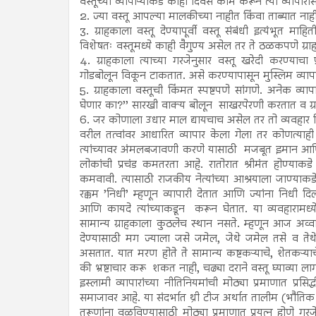
वस्तूंच्या व्यापाऱ्याकडे काही दिवस काम करून त्या व्यापारासं
2. ज्या वस्तू आपल्या मालकीच्या नाहीत किंवा ताब्यात नाह
3. ग्राहकाला वस्तू देण्यापूर्वी वस्तू संबंधी इत्यंभूत म
विशेषतः वस्तूमध्ये काही वैगुण्य असेल तर ते ठळकपणे ग्
4. ग्राहकाला त्याच्या गरजेनुसार वस्तू खरेदी करण्याच
गोडबोलून विकून टाकतात. असे करण्यापासून मुस्लिम व्यापाऱ
5. ग्राहकाला वस्तूची किंमत स्पष्टपणे सांगणे. अनेक व्याप
घेणार का?’’ सारखी वाक्य बोलून साखरपेरणी करतात व ग्
6. जर कोणाला उधार माल द्यायचाच असेल तर तो व्यवहार लिहून
वरील तत्वांवर आधारित व्यापार केला गेला तर कोणत्याही मा
त्यांच्यावर अंमलबजावणी करणे यासाठी मजबूत इमान आणि द
लोकांची प्रचंड कमतरता आहे. रातोरात श्रीमंत होण्याक
कमवावी. त्यासाठी राजकीय नेत्यांच्या आश्रयाला जाण्याकडे
रक्कम ’निधी’ म्हणून व्यापारी देतात आणि ज्यांना निधी 
आणि कायदे त्यांच्याकडून करून घेतात. या व्यवहारामध्ये 
सामान्य ग्राहकाला कुठलेच स्थान नसते. म्हणून आज अव्वाच
देण्यासाठी मग ज्याला जसे जमेल, जेथे जमेल तसे व तेथ
असतात. यात मरण होते ते सामान्य कष्टकऱ्याचे, शेतकऱ्याच
की भ्रष्टाचार करू शकत नाही, चढ्या दराने वस्तू घ्याव्या ल
इस्लामी व्यापारांच्या नीतिनियमांची मोठ्या प्रमाणात प्र
समाजावर आहे. या संदर्भात थ्री टीज अर्थात तालीम (भौतिक 
तरूणांना वळविण्यासाठी मोठ्या प्रमाणात प्रयत्न होणे गरज