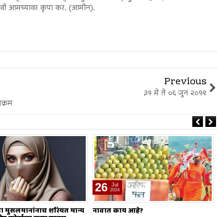
व्हावी आमच्यावर कृपा कर. (आमीन).
Previous
३१ मे ते ०६ जून २०१९
क्रम
19
Jul
2024
 आहे?
मोहर्रम हा सण नाही?