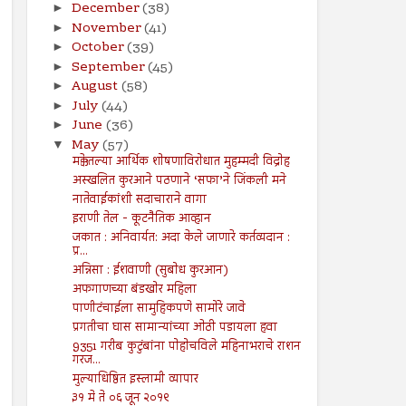
December
(38)
►
November
(41)
►
October
(39)
►
September
(45)
►
August
(58)
►
July
(44)
►
June
(36)
►
May
(57)
▼
मक्केतल्या आर्थिक शोषणाविरोधात मुहम्मदी विद्रोह
अस्खलित कुरआने पठणाने ‘सफा’ने जिंकली मने
नातेवाईकांशी सदाचाराने वागा
इराणी तेल - कूटनैतिक आव्हान
जकात : अनिवार्यत: अदा केले जाणारे कर्तव्यदान :
प्र...
अन्निसा : ईशवाणी (सुबोध कुरआन)
अफगाणच्या बंडखोर महिला
पाणीटंचाईला सामुहिकपणे सामोरे जावे
प्रगतीचा घास सामान्यांच्या ओठी पडायला हवा
9351 गरीब कुटुंबांना पोहोचविले महिनाभराचे राशन
गरज...
मुल्याधिष्ठित इस्लामी व्यापार
३१ मे ते ०६ जून २०१९