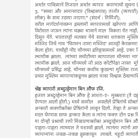
अर्थात पावित्र्याने तिजारत अर्थात व्यापार करण्याची सूचना प
3. ’’सच्चा और अमानतदार (विश्वासपात्र) ताजीर (व्यापा
लोक) के साथ उठाया जाएगा.’’ (संदर्भ : तिर्मिजी).
वरील मार्गदर्शनावरून इस्लामी व्यापारामध्ये खरेपणा आणि 
विरोधात जाऊन त्यांना चढ्या भावाने माल विकता येत नाही
दिसून येते. भारतातही मलबार येथे सातव्या शतकात मुस्लि
मस्जिद जिचे नाव ’चिरामन जामा मस्जिद’ आजही केरळच्या मलबार
केला होता. याचीही नोंद चीनच्या इतिहासामध्ये आहे. एका र
स्थायीक झाला. त्यांच्या सचोटीच्या व्यापाराला चीनच्या नाग
स्थायीक झाले. आज चीनमध्ये जी आठ कोटींपेक्षा जास्त मु
चीनमध्ये प्रसिद्ध आहे. चीनवर कधीच कुठल्या मुस्लिम राज
प्रचार मुस्लिम व्यापाऱ्यांकडूनच झाला यावर विश्वास ठेवल्या
श्रेष्ठ व्यापारी अब्दुरहेमान बिन औफ रजि.
हजरत अब्दुरहेमान बिन औफ हे आशरा-ए- मुब्बशरा (ते दहा स
देण्यात आली होती.) मध्ये सामील असलेले प्रेषितांचे सोबती 
अन्सारी व्यक्तीबरोबर प्रेषितांनी लावून दिली. तेव्हा ते अन
मदत घेण्यास साफ इन्कार केला व त्यांना फक्त दोन प्रश्न वि
या दोन्ही प्रश्नाची उत्तरे मिळाल्याबरोबर अब्दुरहेमान बिन औ
पाहता-पाहता त्याच्यात ते यशस्वी झाले. त्यानंतर त्यांनी 
व्यापाऱ्यांना जवळ-जवळ हुसकावून लावले. यहूदी व्यापारी 