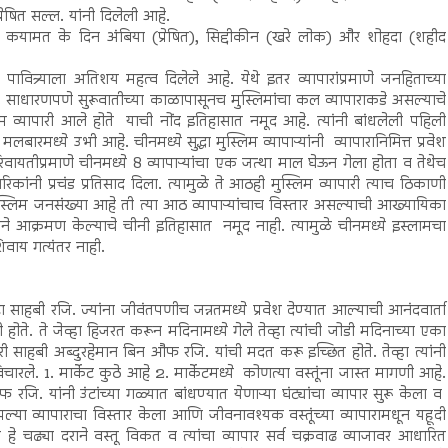
्रेषित सल्ल. यांनी दिलेली आहे.
री) कयामत के दिन अंबिया (प्रेषित), सिद्दीकीन (खरे लोक) और शोहदा (शहीद
पावित्र्याला अतिशय महत्व दिलेले आहे. येथे इतर व्यापारांप्रमाणे जनहिताच्या
. साधारणपणे सुरूवातीच्या काळापासूनच मुस्लिमांचा कल व्यापाराकडे असल्याचे
म व्यापारी आले होते याची नोंद इतिहासात नमूद आहे. त्यांनी बांधलेली पहिली
मध्ये उभी आहे. चीनमध्ये सुद्धा मुस्लिम व्यापाऱ्यांनी व्यापारानिमित्त प्रवेश
िवायतीप्रमाणे चीनमध्ये 8 व्यापाऱ्यांचा एक जत्था माल घेऊन गेला होता व तेथेच
रिकांनी प्रचंड प्रतिसाद दिला. त्यामुळे ते आठही मुस्लिम व्यापारी त्याच ठिकाणी
स्लिम जनसंख्या आहे ती त्या आठ व्यापाऱ्यांचाच विस्तार असल्याची आख्यायिका
ाने आक्रमण केल्याचे चीनी इतिहासात नमूद नाही. त्यामुळे चीनमध्ये इस्लामचा
शिवाय गत्यंतर नाही.
ाहबी रजि. ज्यांना जीवंतपणीच जन्नतमध्ये प्रवेश देण्यात आल्याची आनंदवार्ता
होते. ते जेव्हा हिजरत करून मदिनामध्ये गेले तेव्हा त्यांची जोडी मदिनाच्या एका
्सारी साहबी अब्दुरहेमान बिन औफ रजि. यांची मदत करू इच्छित होते. तेव्हा त्यांनी
चारले. 1. मार्केट कुठे आहे 2. मार्केटमध्ये कोणत्या वस्तूंना जास्त मागणी आहे.
फ रजि. यांनी उंटांच्या गळ्यात बांधण्यात येणाऱ्या घंट्यांचा व्यापार सुरू केला व
आपल्या व्यापाराचा विस्तार केला आणि जीवनावश्यक वस्तूंच्या व्यापारामधून यहूदी
हे चढ्या दराने वस्तू विकत व त्यांचा व्यापार सर्व चक्रवाढ व्याजावर आधारित