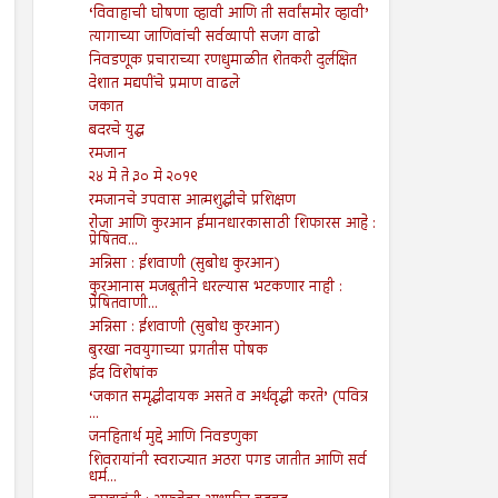
‘विवाहाची घोषणा व्हावी आणि ती सर्वांसमोर व्हावी’
त्यागाच्या जाणिवांची सर्वव्यापी सजग वाढो
निवडणूक प्रचाराच्या रणधुमाळीत शेतकरी दुर्लक्षित
देशात मद्यपींचे प्रमाण वाढले
जकात
बदरचे युद्ध
रमजान
२४ मे ते ३० मे २०१९
रमजानचे उपवास आत्मशुद्धीचे प्रशिक्षण
रोजा आणि कुरआन ईमानधारकासाठी शिफारस आहे :
प्रेषितव...
अन्निसा : ईशवाणी (सुबोध कुरआन)
कुरआनास मजबूतीने धरल्यास भटकणार नाही :
प्रेषितवाणी...
अन्निसा : ईशवाणी (सुबोध कुरआन)
बुरखा नवयुगाच्या प्रगतीस पोषक
ईद विशेषांक
‘जकात समृद्धीदायक असते व अर्थवृद्धी करते’ (पवित्र
...
जनहितार्थ मुद्दे आणि निवडणुका
शिवरायांनी स्वराज्यात अठरा पगड जातीत आणि सर्व
धर्म...