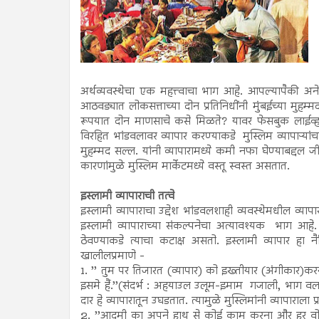
अर्थव्यवस्थेचा एक महत्त्वाचा भाग आहे. आपल्यापैकी अने
आठवड्यात लोकसत्ताच्या दोन प्रतिनिधींनी मुंबईच्या मुह
रूपयात दोन माणसाचे कसे मिळते? यावर फेसबुक लाईव्ह के
विरहित भांडवलावर व्यापार करण्याकडे मुस्लिम व्यापाऱ्यां
मुहम्मद सल्ल. यांनी व्यापारामध्ये कमी नफा घेण्याबद्दल 
कारणांमुळे मुस्लिम मार्केटमध्ये वस्तू स्वस्त असतात.
इस्लामी व्यापाराची तत्वे
इस्लामी व्यापाराचा उद्देश भांडवलशाही व्यवस्थेमधील व्याप
इस्लामी व्यापाराच्या संकल्पनेचा अत्यावश्यक भाग आहे. 
ठेवण्याकडे त्याचा कटाक्ष असतो. इस्लामी व्यापार हा न
खालीलप्रमाणे -
1. ’’ तुम पर तिजारत (व्यापार) को इख्तीयार (अंगीकार)करन
इसमे हैं.’’(संदर्भ : अहयाउल उलूम-इमाम गजाली, भाग वल-
दार हे व्यापारातून उघडतात. त्यामुळे मुस्लिमांनी व्यापाराल
2. ’’आदमी का अपने हाथ से कोई काम करना और हर वो त