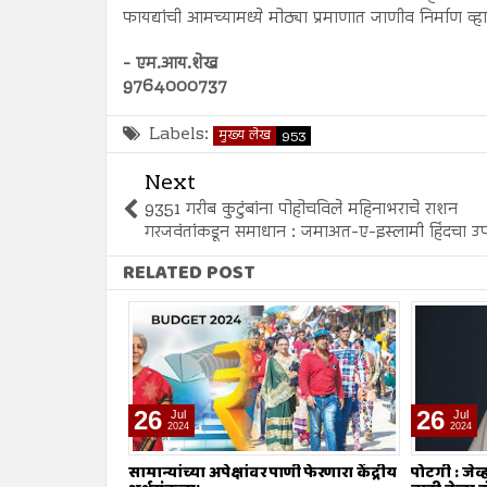
फायद्यांची आमच्यामध्ये मोठ्या प्रमाणात जाणीव निर्माण 
- एम.आय.शेख
9764000737
Labels:
मुख्य लेख
953
Next
9351 गरीब कुटुंबांना पोहोचविले महिनाभराचे राशन
गरजवंतांकडून समाधान : जमाअत-ए-इस्लामी हिंदचा उप
RELATED POST
26
26
Jul
Jul
2024
2024
ाणी फेरणारा केंद्रीय
पोटगी : जेव्हा मुसलमानांनाच शरियत मान्य
नावात काय