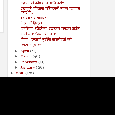
कायदा
Shodhan
7/19/2024
दहशतवादी कोण? का आणि कसे?
Shodhan
7/19/2024
इस्लामने महिलांना मस्जिदमध्ये नमाज पढण्यास
मनाई के...
देशविघात वाचाळवर्तन
नेतृत्व की हिन्दुत्व
करूणेच्या, संवेदनेच्या बळावरच मानवता बहरेल
घटती लोकसंख्या चिंताजनक
विवाह : इस्लामी सुरक्षित सावलीतली स्त्री
‘रमजान’ मुबारक
April
(41)
►
March
(46)
►
February
(41)
►
January
(26)
►
2018
(471)
►
2017
(141)
►