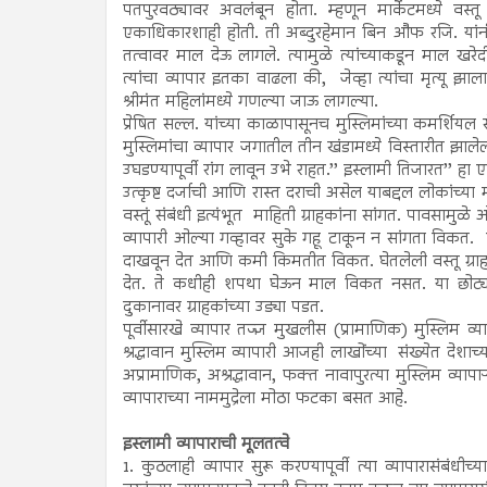
पतपुरवठ्यावर अवलंबून होता. म्हणून मार्केटमध्ये वस्तू
एकाधिकारशाही होती. ती अब्दुरहेमान बिन औफ रजि. यांनी
तत्वावर माल देऊ लागले. त्यामुळे त्यांच्याकडून माल खर
त्यांचा व्यापार इतका वाढला की, जेव्हा त्यांचा मृत्यू झाल
श्रीमंत महिलांमध्ये गणल्या जाऊ लागल्या.
प्रेषित सल्ल. यांच्या काळापासूनच मुस्लिमांच्या कमर्शियल
मुस्लिमांचा व्यापार जगातील तीन खंडामध्ये विस्तारीत झाल
उघडण्यापूर्वी रांग लावून उभे राहत.’’ इस्लामी तिजारत’’ हा 
उत्कृष्ट दर्जाची आणि रास्त दराची असेल याबद्दल लोकांच्या मन
वस्तूं संबंधी इत्यंभूत माहिती ग्राहकांना सांगत. पावसाम
व्यापारी ओल्या गव्हावर सुके गहू टाकून न सांगता विकत. ए
दाखवून देत आणि कमी किमतीत विकत. घेतलेली वस्तू ग्राह
देत. ते कधीही शपथा घेऊन माल विकत नसत. या छोट्या-छ
दुकानावर ग्राहकांच्या उड्या पडत.
पूर्वीसारखे व्यापार तज्ज्ञ मुखलीस (प्रामाणिक) मुस्लिम 
श्रद्धावान मुस्लिम व्यापारी आजही लाखोंच्या संख्येत देशाच्
अप्रामाणिक, अश्रद्धावान, फक्त नावापुरत्या मुस्लिम व्यापाऱ्
व्यापाराच्या नाममुद्रेला मोठा फटका बसत आहे.
इस्लामी व्यापाराची मूलतत्वे
1. कुठलाही व्यापार सुरू करण्यापूर्वी त्या व्यापारासंबंध