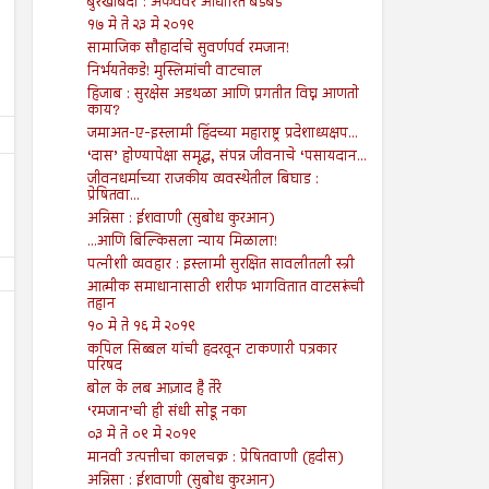
बुरखाबंदी : अफवेवर आधारित बडबड
१७ मे ते २३ मे २०१९
सामाजिक सौहार्दाचे सुवर्णपर्व रमजान!
निर्भयतेकडे! मुस्लिमांची वाटचाल
हिजाब : सुरक्षेस अडथळा आणि प्रगतीत विघ्न आणतो
काय?
जमाअत-ए-इस्लामी हिंदच्या महाराष्ट्र प्रदेशाध्यक्षप...
‘दास’ होण्यापेक्षा समृद्ध, संपन्न जीवनाचे ‘पसायदान...
जीवनधर्माच्या राजकीय व्यवस्थेतील बिघाड :
प्रेषितवा...
अन्निसा : ईशवाणी (सुबोध कुरआन)
...आणि बिल्किसला न्याय मिळाला!
पत्नीशी व्यवहार : इस्लामी सुरक्षित सावलीतली स्त्री
आत्मीक समाधानासाठी शरीफ भागवितात वाटसरूंची
तहान
१० मे ते १६ मे २०१९
कपिल सिब्बल यांची हदरवून टाकणारी पत्रकार
परिषद
बोल के लब आज़ाद है तेरे
‘रमजान’ची ही संधी सोडू नका
19
19
Jul
Jul
2024
2024
०३ मे ते ०९ मे २०१९
मानवी उत्पत्तीचा कालचक्र : प्रेषितवाणी (हदीस)
पुरोगामी चळवळींना लक्ष्य करण्यासाठी
गजापूर जाळपोळ; जबाबदारी कु
अन्निसा : ईशवाणी (सुबोध कुरआन)