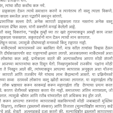
बंधी प्रशिक्षण घेणे.
ीत, त्यांचा सौदा कधीच करू नये.
ाहिती ग्राहकाला देऊन त्याचे समाधान करणे व त्यानंतरच ती वस्तू त्याला विकणे.
राहकाला समजेल अशा पद्धतीने समजून सांगणे.
ा प्रामाणिक सल्ला देणे. अनेक व्यापारी ग्राहकाला गरज नसतांना अनेक वस्तू
्याला प्रेषित सल्ल. यांनी सक्तीने मनाई केलेली आहे.
ारी वस्तू विकतांना, ’’साहेब तुम्ही घ्या तर खरं! तुमच्याकडून आम्ही काय जास्त
राहकाला फसवतात. सकृतदर्शनी मान देऊन त्याची मान कापतात.
 घ्यावा. ज्यामुळे दोघांच्याही मनामध्ये किंतू राहणार नाही.
र्केटमध्ये व्यापारामध्ये जम बसविता येतो. मात्र वरील तत्वांवर विश्वास ठेऊन
ीर्घकाळापर्यंत वाट पाहण्याची क्षमता लागते. आजकालच्या मार्केटमध्ये अशा
डे लोकांचा कल आहे. प्रत्येकाला वाटते की अल्पावधीतच आपण मोठी संपत्ती
 आजच्या व्यापाऱ्यांचा कल दिसून येतो. निवडणुकांमध्ये राजकीय पक्षांना मोठी
दिला ते निवडून आले की, त्यांच्याकडून आपल्या व्यापारास अनुकूल अशा योजना
व्यापारी आणि राजकीय नेते यांचाच लाभ केंद्रस्थानी असतो. या प्रक्रियेमध्ये
्या सव्वा दरामध्ये लोकांना वस्तू खरेदी कराव्या लागतात. या महागाईला तोंड
े लोक भ्रष्टाचार करून वरकमई करून महागाईला तोंड देण्याचा प्रयत्न करत
े. कारण शेतीमध्ये भ्रष्टाचार करता येत नाही. समाजाच्या अंतिम माणसाला, जो
ागतात. त्यामुळे श्रीमंत आणि गरीब यांच्यातील दरी अधिकच रूंद होत जाते.
सिद्धी करून आपल्या तरूणांना व्यापाराकडे वळविण्याची मोठी जबाबदारी मुस्लिम
शिक्षण), तरबियत (इस्लामी संस्कार) आणि तिजारत (मुल्याधिष्ठीत व्यापार) कडे
ेचे आहे. शेवटी अल्लाहकडे दुआ करतो की, मुल्याधिष्ठीत इस्लामी व्यापाराच्या