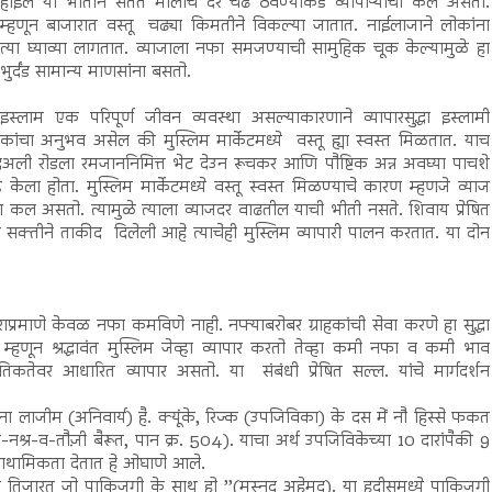
होईल या भीतीने सतत मालाचे दर चढे ठेवण्याकडे व्यापाऱ्यांचा कल असतो.
म्हणून बाजारात वस्तू चढ्या किमतीने विकल्या जातात. नाईलाजाने लोकांना
त्या घ्याव्या लागतात. व्याजाला नफा समजण्याची सामुहिक चूक केल्यामुळे हा
भुर्दंड सामान्य माणसांना बसतो.
इस्लाम एक परिपूर्ण जीवन व्यवस्था असल्याकारणाने व्यापारसुद्धा इस्लामी
कांचा अनुभव असेल की मुस्लिम मार्केटमध्ये वस्तू ह्या स्वस्त मिळतात. याच
म्मदअली रोडला रमजाननिमित्त भेट देउन रूचकर आणि पौष्टिक अन्न अवघ्या पाचशे
ला होता. मुस्लिम मार्केटमध्ये वस्तू स्वस्त मिळण्याचे कारण म्हणजे व्याज
चा कल असतो. त्यामुळे त्याला व्याजदर वाढतील याची भीती नसते. शिवाय प्रेषित
जी सक्तीने ताकीद दिलेली आहे त्याचेही मुस्लिम व्यापारी पालन करतात. या दोन
ाराप्रमाणे केवळ नफा कमविणे नाही. नफ्याबरोबर ग्राहकांची सेवा करणे हा सुद्धा
म्हणून श्रद्धावंत मुस्लिम जेव्हा व्यापार करतो तेव्हा कमी नफा व कमी भाव
ैतिकतेवर आधारित व्यापार असतो. या संबंधी प्रेषित सल्ल. यांचे मार्गदर्शन
ा लाजीम (अनिवार्य) है. क्यूंके, रिज्क (उपजिविका) के दस में नौ हिस्से फकत
नश्र-व-तौज़ी बैरूत, पान क्र. 504). याचा अर्थ उपजिविकेच्या 10 दारांपैकी 9
ा प्राथामिकता देतात हे ओघाणे आले.
िजारत जो पाकिजगी के साथ हो ’’(मस्नद अहेमद). या हदीसमध्ये पाकिजगी