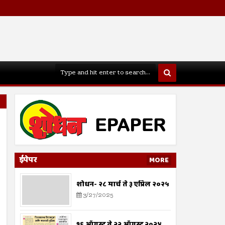
ईपेपर
MORE
शोधन- २८ मार्च ते ३ एप्रिल २०२५
3/27/2025
१६ ऑगस्ट ते २२ ऑगस्ट २०२४