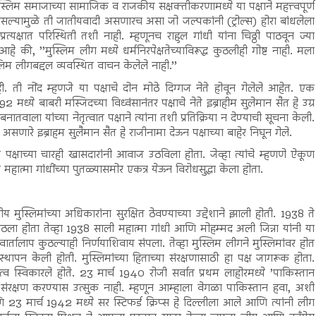
्लिम समाजाच्या सामाजिक व राजकीय सक्षक्तीकरणामध्ये या पक्षाने महत्त्वपूर्ण
ल्यामुळे ती जातीयवादी असणारच असा जो जल्पकांनी (ट्रोल्स) होरा बांधलेला
्रत्यक्षात परिस्थिती तशी नाही. म्हणूनच राहुल गांधी यांना चिठ्ठी पाठवून ज्या
ले आहे की, ’’मुस्लिम लीग मध्ये धर्मनिरपेक्षतेच्याविरूद्ध कुठलीही गोष्ट नाही. मला
स्लिम लीगबद्दल व्यवस्थित वाचन केलेले नाही.’’
ी. ती नोंद म्हणजे या पक्षाचे दोन मोठे दिग्गज नेते होवून गेलेले आहेत. एक
ध्ये बाबरी मस्जिदच्या विध्वंसानंतर पक्षाचे नेते इब्राहीम सुलेमान सैत हे उग्र
. बनातवाला यांच्या नेतृत्वात पक्षाने त्यांना तशी प्रतिक्रिया न देण्याची सूचना केली.
असणारे इब्राहम सुलैमान सैत हे राजीनामा देऊन पक्षाच्या बाहेर निघून गेले.
 या पक्षाच्या चारही खासदारांनी आवाज उठविला होता. जेव्हा त्यांचे म्हणणे ऐकूण
 महात्मा गांधींच्या पुतळ्यासमोर एकत्र येऊन विरोधसुद्धा केला होता.
मुस्लिमांच्या अधिकारांना सुरक्षित ठेवण्याच्या उद्देशाने झाली होती. 1938 ते
ठला होता तेव्हा 1938 साली महात्मा गांधी आणि मोहम्मद अली जिन्ना यांनी या
ार्तालाप कुठल्याही निर्णयाशिवाय संपला. तेव्हा मुस्लिम लीगने मुस्लिमांवर होत
पन केली होती. मुस्लिमांच्या हिताच्या संरक्षणासाठी हा पक्ष जागरूक होता.
ेतृत्व स्विकारले होते. 23 मार्च 1940 रोजी सर्वात प्रथम लाहोरमध्ये ’पाकिस्तान
ितांचे संरक्षण करण्यास उत्सुक नाही. म्हणून आम्हाला वेगळा पाकिस्तान हवा, अशी
23 मार्च 1942 मध्ये सर स्टिफर्ड क्रिप्स हे दिल्लीला आले आणि त्यांनी लीग