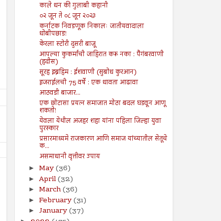
काले धन की गुलाबी कहानी
०२ जून ते ०८ जून २०२३
कर्नाटक निवडणूक निकालः जातीयवादाला
धोबीपछाड!
केरला स्टोरी दुसरी बाजू
आपल्या कुकर्मांची जाहिरात करू नका : पैगंबरवाणी
(हदीस)
सूरह इब्रहिम : ईशवाणी (सुबोध कुरआन)
इजराईलची 75 वर्षे : एक धावता आढावा
आठवडी बाजार...
एक छोटासा प्रयत्न समाजात मोठा बदल घडवून आणू
शकतो!
येवला येथील अजहर शहा यांना पहिला जिल्हा युवा
पुरस्कार
प्रसारमाध्यमे राजकारण आणि समाज यांच्यातील सेतूचे
क...
असमाधानी वृत्तीवर उपाय
May
(36)
►
April
(32)
►
March
(36)
►
February
(31)
►
January
(37)
►
09
09
Aug
Aug
2024
2024
►