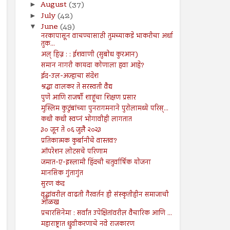
August
(37)
►
July
(42)
►
June
(49)
▼
नरकापासून वाचण्यासाठी तुमच्याकडे भाकरीचा अर्धा
तुक...
अल् हिज्र : : ईशवाणी (सुबोध कुरआन)
समान नागरी कायदा कोणाला हवा आहे?
ईद-उल-अज्हाचा संदेश
श्रद्धा वालकर ते सरस्वती वैद्य
पुणे आणि राजर्षी शाहूंचा शिक्षण प्रसार
मुस्लिम कुटुंबांच्या पुनरागमनाने पुरोलामध्ये परिस्...
कधी कधी स्वप्नं भोगावीही लागतात
३० जून ते ०६ जुलै २०२३
प्रतिकात्मक कुर्बानीचे वास्तव?
ऑपरेशन लोटसचे परिणाम
जमात-ए-इस्लामी हिंदची चतुर्वार्षिक योजना
मानसिक गुंतागुंत
सुरण कंद
वृद्धांवरील वाढती गैरवर्तन ही संस्कृतीहीन समाजाची
ओळख
प्रचारसिनेमा : सर्वांत उपेक्षितांवरील वैचारिक आणि ...
महाराष्ट्रात ध्रुवीकरणाचे नवे राजकारण