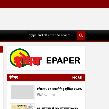
ईपेपर
MORE
शोधन- २८ मार्च ते ३ एप्रिल २०२५
3/27/2025
१६ ऑगस्ट ते २२ ऑगस्ट २०२४