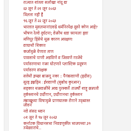
राज्यात शांतता सलोखा नांदू द्या
२३ जून ते २९ जून २०२३
मिलता नहीं है
१६ जून ते २२ जून २०२३
भारतात मुसलमानांएवढे धर्मनिरपेक्ष दूसरे कोण आहे?
भीषण रेल्वे दुर्घटना; वेळीच धडा घ्यायला हवा
मणिपूर हिंसेचे मूळ कारण आरक्षण!
वाघाची शिकार!
कर्जामुळे येणारा ताण
पावसाचे पाणी अडविणे व जिरवणे गरजेचे
पर्यावरणाचा गळा घोटणारे प्लास्टिक प्रदूषण
पर्यावरण संरक्षक
सत्तेची इच्छा बाळगू नका :: पैगंबरवाणी (हदीस)
सूरह इब्रहिम : ईशवाणी (सुबोध कुरआन)
सहकार चळवळींचे आद्य पुरस्कर्ते :राजर्षी शाहू छत्रपती
तुर्कस्तानचे एर्दोगान, एर्दोगानचा तुर्कस्तान
तंबाखूच्या विषामुळे प्राणघातक रोगाने उद्ध्वस्त
जीवन
नवे संसद भवन
०९ जून ते १५ जून २०२३
कर्नाटक विधानसभा निवडणुकीत भाजपच्या ३१
उमेदवारांचे...