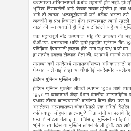
करण्याच्या अभियानामध्ये कधीच सहभागी होत नाही. हां! मुस
भूमिका निभावलेली आहे. केवळ नावात मुस्लिम हा शब्द अस
आहे तो त्यांच्या अल्पबुद्धीप्रमाणे जरी बरोबर असला तरी प
व्यक्तीने हा प्रश्न विचारला होता त्याच्याबद्दल त्यांनी म्हट
वाटते की ज्या व्यक्तीने ही चिठ्ठी पाठविलेली आहे त्याने मु
एक महत्त्वपूर्ण नोंद करण्याचा मोह येथे आवरता येत नाह
बॅ.जी.एम. बनातवाला आणि दूसरे इब्राहीम सुलेमान सैत. 1992 म
प्रतिक्रिया देण्यासाठी इच्छुक होते. मात्र पक्षाध्यक्ष बॅ.जी.एम
हा मतभेद एवढ्या टोकाला गेला की, पक्षामध्ये मानाचे स्थान 
मागच्या वर्षी संसदेमध्ये मागासवर्गीयांच्या अधिकारांसाठी
घेण्यात आले नाही तेव्हा त्या चौघांनीही संसदेसमोर असलेल्या
इंडियन युनियन मुस्लिम लीग
इंडियन युनियन मुस्लिम लीगची स्थापना 1906 मध्ये भारतीय 
1942 या काळामध्ये जेव्हा देशात दंगलींचा आग्यामोहोळ उ
प्रश्नावर तोडगा काढण्यासाठी वार्तालाप केला होता. पण हा व
असलेल्या अत्याचाराच्या चौकशीसाठी एक समिती देखील स्था
काँग्रेसकडून मोहभंग झाल्यामुळे जिन्ना यांनी या पक्षाचे न
प्रस्ताव’ मांडला गेला होता. काँग्रेस ही मुस्लिमांच्या ह
भूमिका त्यावेळेस या मुस्लिम लीगने घेतली होती. 22 आणि 