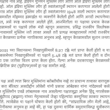
ा पक्षाचे नाव आहे. इंडियन युनियन मुस्लिम लीग आणि ऑल इंडिया मुस्लिम लीग
ही. ऑल इंडिया मुस्लिम लीग ही स्वातंत्र्यापूर्वी स्थापन करण्यात आलेली होती
त्र ऑल इंडिया मुस्लिम लीग ही स्वातंत्र्यानंतर 1948 साली स्थापन करण्यात
हिन्समधील मोहम्मद इस्माईल या व्यक्तीने केलेली होती आणि अगदी स्थापनेच्या
ील, असे स्पष्ट करण्यात आलेले होते. आजमितीला या पक्षाचा प्रभाव केरळ
मंडळामध्ये या पक्षाचे लोक मंत्री म्हणून असतातच. प्रसिद्ध राजकीय विश्लेषक
ावामध्ये मुस्लिम जरी लावत असले तरी प्रत्यक्ष व्यवहारामध्ये त्यांची राजकीय
 तर केरळच्या प्रत्येक नागरिकाचा अनुभव आहे. म्हणून केरळामधील सुजान जनता
 2021 च्या विधानसभा निवडणुकीमध्ये 8.27 टक्के मतं प्राप्त केली होती व या
भेच्या निवडणुकीमध्ये या पक्षाने 5.48 टक्के मतं प्राप्त केली होती व दोन
्धा एक जागेवर विजय प्राप्त केला होता. गेल्या अनेक दशकापासून केरळमध्ये
मोक्रेटिक फ्रंट (युडीएफ)मध्ये हा पक्ष सामील आहे.
ष असो त्यात बिगर मुस्लिमांना बरोबरीचीच नव्हे तर प्राधान्य तत्वावर वागणूक
करा बॅरिस्टर असदोद्दीन ओवेसी यांनी प्रकाश आंबेडकर यांना नांदेडमध्ये कसे
दुल मुस्लिमीन एवढे लांबलचक नाव असलेल्या पक्षातसुद्धा अनेक हिंदू नगरसेवक
पाद (ब्राह्मण) यांच्या नेतृत्वामध्ये जेव्हा पहिल्यांदा कम्युनिस्ट सरकार स्थापन
ते. त्यावेळेस या पक्षाने घोषणा केली होती की, ’’सांप्रदायिक लीग मेली आहे,
ीवरचा अनुभव हा आहे की, हा पक्ष दुसऱ्या धार्मिक समुदायाविरूद्ध ध्रुवीकरण