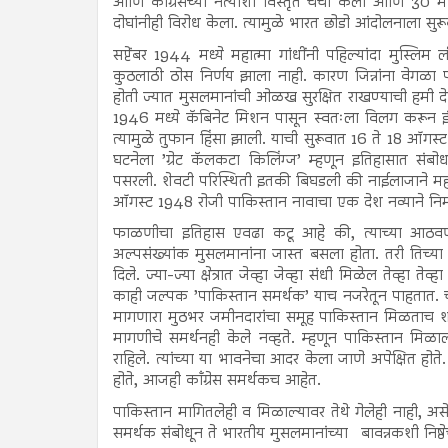
आणि काँग्रेसच्या नेत्यांशी विस्तृत चर्चा केली आणि 30 म
दोघांनीही विरोध केला. त्यामुळे भारत छोडो आंदोलनाला सु
सप्टेंबर 1944 मध्ये महात्मा गांधींनी पहिल्यांदा मुस्लि
कुठलाठी ठोस निर्णय झाला नाही. कारण जिन्नांना वेगळा 
होती ज्यात मुसलमानांची ओळख सुरक्षित राखण्याची हमी देण
1946 मध्ये कॅबिनेट मिशन पासून स्वतःला विलग करून इंडि
त्यामुळे तुफान हिंसा झाली. याची सुरूवात 16 ते 18 ऑगस्
घटनेला ’ग्रेट कॅलकटा किलिंग्ज’ म्हणून इतिहासात संबो
पसरली. शेवटी परिस्थिती इतकी बिघडली की नाईलाजाने महात्
ऑगस्ट 1948 रोजी पाकिस्तान नावाचा एक देश नव्याने निर
फाळणीचा इतिहास एवढा कटू आहे की, त्याच्या आठव
अल्पसंख्यांक मुसलमानांना जास्त बसला होता. तरी तिच्य
दिले. ज्या-ज्या क्षेत्रात जेव्हा जेव्हा संधी मिळेल तेव्हा ते
काही जल्पक ’पाकिस्तान समर्थक’ याच नजरेतून पाहतात.
मागणारा मुठभर जमीनदारांचा समूह पाकिस्तान मिळताच शांत
मागणीचे समर्थनही केले नव्हते. म्हणून पाकिस्तान मिळाला 
राहिले. त्यांच्या या भावनेचा आदर केला जाणे अपेक्षित होते. प
होते, आजही काँग्रेस समर्थकच आहेत.
पाकिस्तान मागितलेही व मिळाल्यावर तेथे गेलेही नाही, 
समर्थक संबोधून ते भारतीय मुसलमानांच्या बावन्नकशी नि