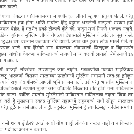
ार्चला स्क्रिप्स मिशन ने आपला प्रस्ताव सादर केला ज्याला लीग आणि काँग्रेस
रूवात झाली.
म लीगच्या वेगळ्या पाकिस्तानच्या मागणीबद्दल लीगचे म्हणणे ऐकूण घेतले. परंतु
पाकिस्तान हवा होता आणि गांधींना हिंदू बहुमत असलेली तात्पुरती सरकार हवी
्यात येईल. हे मतभेद एवढे टोकाचे होते की, यातून मार्ग निघणे शक्यच नव्हते.
यन युनियन मुस्लिम लीगने वेगळ्या देशासाठी मुस्लिमांचे आंदोलन सुरू केले.
ट 1946 च्या दरम्यान कलकत्ता येथे झाली. ज्यात चार हजार लोक मारले गेले. या
धण्यात आले. याच हिंसेची आग बंगालच्या नोवाखाली जिल्ह्यात व बिहारपर्यंत
मा गांधींना वेगळ्या पाकिस्तानची मागणी मान्य करावी लागली. येणेप्रमाणे 14
्माण झाला.
णी आजही लोकांच्या स्मरणातून जात नाहीत. फाळणीचा फटका साहजिकच
ा कटू आठवणी विसरून भारताच्या प्रगतीमध्ये मुस्लिम समाजाने स्वतःला झोकून
व्हा त्यांनी राष्ट्र बांधणीमध्ये आपली भूमिका बजावली. तरी परंतु भारतीय मुस्लिमांना
 चॉकलेटसाठी रडणारा मुलगा जसा चॉकलेट मिळताच शांत होतो तसा पाकिस्तान
 झाला. उर्वरित भारतीय मुस्लिमांनी पाकिस्तान मागितलाच नव्हता किंवा त्या
तरी हे मुसलमान स्वतंत्र मुस्लिम राष्ट्रामध्ये राहण्याची संधी सोडून भारतातच
रंतु दुर्दैवाने तसे झालेले नाही. बहुसंख्य मुस्लिम हे त्यावेळेसही काँग्रेस समर्थक
असे कसे शक्य होईल? एवढी साधी गोष्ट काही लोकांना कळत नाही व पाकिस्तान
ष्ठेचा पदोपदी अपमान करतात.