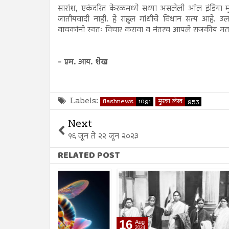
सारांश, एकंदरित केरळमध्ये सध्या असलेली ऑल इंडिया मुस्
जातीयवादी नाही. हे राहुल गांधीचे विधान सत्य आहे. उल
वाचकांनी स्वतः विचार करावा व नंतरच आपले राजकीय मत 
- एम. आय. शेख
Labels:
flashnews
1091
मुख्य लेख
953
Next
१६ जून ते २२ जून २०२३
RELATED POST
16
16
Aug
Aug
2024
2024