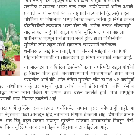
’धर्मनिरपेक्ष पक्ष’ म्हणून संबोधित केले. यामुळे भारतामध्ये
गदारोळ न माजला असता तरच नवल. अपेक्षेप्रमाणे अनेक पक्षांचे
प्रवक्ते आणि स्वयंघोषित उग्रराष्ट्रवादी जल्पकांनी (ट्रोल्स) राहुल
गांधींच्या या विधानाचा भरपूर निषेध केला. त्यांचा हा निषेध इतका
पोटतिडकिने करण्यात आला होता की, अनेक तटस्थ लोकांनाही
वाटू लागले आहे की, राहुल गांधींनी मुस्लिम लीग या पक्षाला
धर्मनिरपेक्ष म्हणून संबोधायला नको होते. अशा परिस्थितीत
मुस्लिम लीग राहुल गांधी म्हणतात त्याप्रमाणे खरोखरच
धर्मनिरपेक्ष आहे किंवा नाही, याची नेमकी माहिती वाचकांपर्यंत
पोहोचविण्यासाठी या आठवड्यात हा विषय चर्चेसाठी घेतला आहे.
या आठवड्यात वॉश्गिंटन डिसीमध्ये पत्रकार परिषदेत राहुल गांधींनी
हे विधान केले होते. सर्वसाधारणपणे भारतीयांमध्ये असा समज
पसरलेला आहे की, ऑल इंडिया मुस्लिम लीग हा पक्ष 76 वर्षांपूर्वी
 गांधींनाच नव्हे तर यापूर्वी सुद्धा त्यांची आजी इंदिरा गांधी आणि पंजोबा
धा त्यांनी त्याच वेळेस या प्रश्नाचे उत्तर देऊन ठेवलेले होते. मात्र सामुहिक
े देण्याची गरज निर्माण झालेली आहे.
भारतामध्ये मुस्लिम समाजाएवढा धर्मनिरपेक्ष समाज दूसरा कोणताही नाही. या
्या नेतृत्वाचा गळा आवळून हिंदू नेतृत्वावर विश्वास ठेवलेला आहे. देशातील अनेक
त. मात्र हिंदू बहुल मतदार संघातून मुस्लिम उमेदवार अपवादानेच निवडून येतो.
च्या बिगर मुस्लिम मतदारांचा नेहमीच सिंहाचा वाटा राहिलेला आहे.