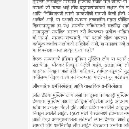
मुस्लिम लीगबद्दल गैरसमज होण्याचे सर्वात मोठे कारण य
यामध्ये जो फरक आहे तोच बहुसंख्यांकांच्या लक्षात येत ना
आणि निर्विवादपणे त्यांनी फाळणीची मागणी केली होती. मा
आलेली आहे. या पक्षाची स्थापना तत्कालीन मद्रास प्रोव्
दिवसापासूनच हा पक्ष भारतीय संविधानाशी एकनिष्ठ राह
राज्यापुरता मर्यादित असला तरी केरळच्या प्रत्येक मंत्रि
बी.आर.पी. भास्कर यांच्यामते, ’’या पक्षाचे लोक आपल्या न
वर्तणूक कधीच जातीवादी राहिलेली नाही, हा माझाच नव्हे
या विषयाला जास्त लावून धरत नाही.’’
केरळ राज्यामध्ये इंडियन युनियन मुस्लिम लीग या पक्षाने
पक्षाचे 15 उमेदवार निवडून आलेले आहेत. 2019 च्या लोकस
खासदार निवडून आले होते. याशिवाय, तामिळनाडूमध्ये सुद
काँग्रेसच्या नेतृत्वात स्थापन करण्यात आलेल्या युनायटेड डे
औपचारिक धर्मनिरपेक्षता आणि वास्तविक धर्मनिरपेक्षता
ऑल इंडिया मुस्लिम लीग असो का दूसरा कोणताही मुस्लिम पक्
देण्याचा मुस्लिम पक्षांचा इतिहास राहिलेला आहे. आठवण 
खांद्यावर उचलून घेतले होते. ऑल इंडिया मजलिसे इत्तेहा
निवडून आलेले आहेत. 1967 मध्ये केरळामध्ये ईएमएल नम्बुंद्री
झाले तेव्हा आययुएमएलला सत्तेमध्ये स्थान देण्यात आले हो
आमची लीग धर्मनिरपेक्ष लीग आहे.’’ केरळच्या जनतेचा जमिन