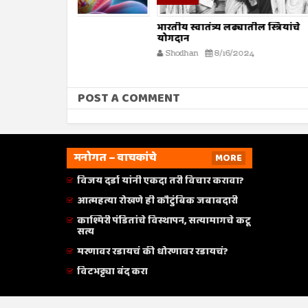
भारतीय स्वातंत्र्य लढ्यातील स्त्रियांचे
सर्व मानव
योगदान
Shodhan
Shodhan
8/16/2024
POST A COMMENT
मनोगत – वाचकांचे
MORE
विजय दर्डा यांनी एकदा तरी विचार करावा?
आत्महत्या रोखणे ही कौटुंबिक जबाबदारी
काश्मिरी पंडितांचे विस्थापन, सत्यामागचे कटू
सत्य
मरणावर रडायचं की धोरणावर रडायचं?
विटभट्ट्या बंद करा
Weekly Shodhan
© 2015. All Rights Reserved. Sh