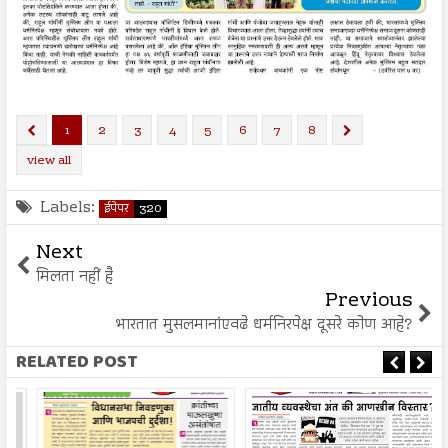
1
2
3
4
5
6
7
8
view all
Labels:
ईपेपर
320
Next
मिलता नहीं है
Previous
भारतात मुसलमानांएवढे धर्मनिरपेक्ष दूसरे कोण आहे?
RELATED POST