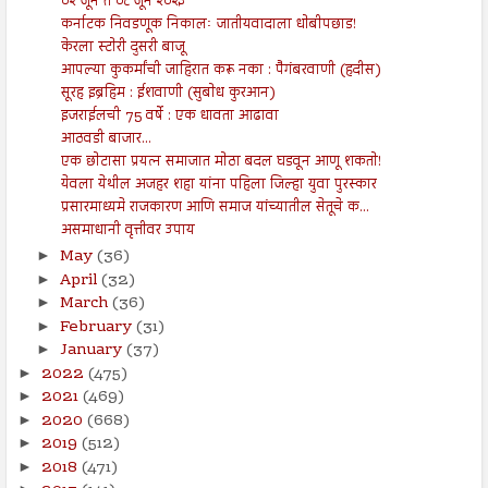
०२ जून ते ०८ जून २०२३
कर्नाटक निवडणूक निकालः जातीयवादाला धोबीपछाड!
केरला स्टोरी दुसरी बाजू
आपल्या कुकर्मांची जाहिरात करू नका : पैगंबरवाणी (हदीस)
सूरह इब्रहिम : ईशवाणी (सुबोध कुरआन)
इजराईलची 75 वर्षे : एक धावता आढावा
आठवडी बाजार...
एक छोटासा प्रयत्न समाजात मोठा बदल घडवून आणू शकतो!
येवला येथील अजहर शहा यांना पहिला जिल्हा युवा पुरस्कार
प्रसारमाध्यमे राजकारण आणि समाज यांच्यातील सेतूचे क...
असमाधानी वृत्तीवर उपाय
May
(36)
►
April
(32)
►
March
(36)
►
February
(31)
►
January
(37)
►
2022
(475)
►
2021
(469)
►
2020
(668)
►
2019
(512)
►
2018
(471)
►