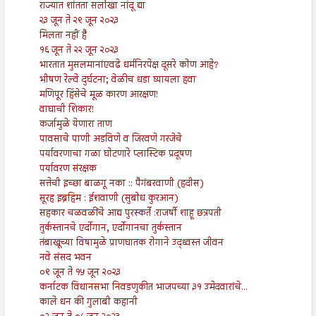
राज्यात शांतता सलोखा नांदू द्या
२३ जून ते २९ जून २०२३
मिलता नहीं है
१६ जून ते २२ जून २०२३
भारतात मुसलमानांएवढे धर्मनिरपेक्ष दूसरे कोण आहे?
भीषण रेल्वे दुर्घटना; वेळीच धडा घ्यायला हवा
मणिपूर हिंसेचे मूळ कारण आरक्षण!
वाघाची शिकार!
कर्जामुळे येणारा ताण
पावसाचे पाणी अडविणे व जिरवणे गरजेचे
पर्यावरणाचा गळा घोटणारे प्लास्टिक प्रदूषण
पर्यावरण संरक्षक
सत्तेची इच्छा बाळगू नका :: पैगंबरवाणी (हदीस)
सूरह इब्रहिम : ईशवाणी (सुबोध कुरआन)
सहकार चळवळींचे आद्य पुरस्कर्ते :राजर्षी शाहू छत्रपती
तुर्कस्तानचे एर्दोगान, एर्दोगानचा तुर्कस्तान
तंबाखूच्या विषामुळे प्राणघातक रोगाने उद्ध्वस्त जीवन
नवे संसद भवन
०९ जून ते १५ जून २०२३
कर्नाटक विधानसभा निवडणुकीत भाजपच्या ३१ उमेदवारांचे...
काले धन की गुलाबी कहानी