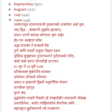
September
(50)
►
August
(37)
►
July
(42)
►
June
(49)
▼
नरकापासून वाचण्यासाठी तुमच्याकडे भाकरीचा अर्धा तुक...
अल् हिज्र : : ईशवाणी (सुबोध कुरआन)
समान नागरी कायदा कोणाला हवा आहे?
ईद-उल-अज्हाचा संदेश
श्रद्धा वालकर ते सरस्वती वैद्य
पुणे आणि राजर्षी शाहूंचा शिक्षण प्रसार
मुस्लिम कुटुंबांच्या पुनरागमनाने पुरोलामध्ये परिस्...
कधी कधी स्वप्नं भोगावीही लागतात
३० जून ते ०६ जुलै २०२३
प्रतिकात्मक कुर्बानीचे वास्तव?
ऑपरेशन लोटसचे परिणाम
जमात-ए-इस्लामी हिंदची चतुर्वार्षिक योजना
मानसिक गुंतागुंत
सुरण कंद
वृद्धांवरील वाढती गैरवर्तन ही संस्कृतीहीन समाजाची ओळख
प्रचारसिनेमा : सर्वांत उपेक्षितांवरील वैचारिक आणि ...
महाराष्ट्रात ध्रुवीकरणाचे नवे राजकारण