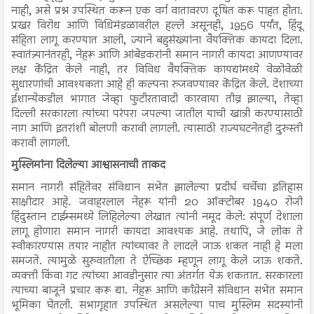
नाही, असे प्रश्न उपस्थित करून एक वर्ग वातावरण दूषित करू पाहत होता.
प्रखर विरोध आणि विधिमंडळावरील हल्ले असूनही, 1956 पर्यंत, हिंदू
संहिता लागू करण्यात आली, ज्याने बहुसंख्यांना वैयक्तिक कायदा दिला.
स्वातंत्र्यानंतरही, नेहरू आणि आंबेडकरांनी समान नागरी कायदा आणण्यावर
लक्ष केंद्रित केले नाही, तर विविध वैयक्तिक कायद्यांमध्ये वेळोवेळी
सुधारणांची आवश्यकता आहे ही कल्पना रुजवण्यावर केंद्रित केले. देशाच्या
ईशान्येकडील भागात जेव्हा फुटीरतावादी कारवाया तीव्र झाल्या, तेव्हा
दिल्ली सरकारला त्यांच्या परंपरा जपल्या जातील याची खात्री करण्यासाठी
नाग आणि इतरांशी बोलणी करावी लागली. त्यासाठी राज्यघटनेतही दुरुस्ती
करावी लागली.
मुस्लिमांना दिलेल्या आश्वासनाची ताकद
समान नागरी संहितेवर संविधान सभेत झालेल्या प्रदीर्घ चर्चेचा इतिहास
साक्षीदार आहे. जवाहरलाल नेहरू यांनी 20 ऑक्टोबर 1940 रोजी
हिंदुस्तान टाईम्समध्ये लिहिलेल्या लेखात त्यांनी नमूद केले: संपूर्ण देशाला
लागू होणारा समान नागरी कायदा आवश्यक आहे. तथापि, जे लोक ते
स्वीकारण्यास तयार नाहीत त्यांच्यावर ते लादले जाऊ शकत नाही हे मला
समजते. त्यामुळे सुरुवातीला ते ऐच्छिक म्हणून लागू केले जाऊ शकते.
व्यक्ती किंवा गट त्यांच्या आवडीनुसार त्या अंतर्गत येऊ शकतात. सरकारला
त्याच्या बाजूने प्रचार करू द्या. नेहरू आणि काँग्रेसने संविधान सभेत समान
भूमिका घेतली. सभागृहात उपस्थित असलेल्या पाच मुस्लिम सदस्यांनी