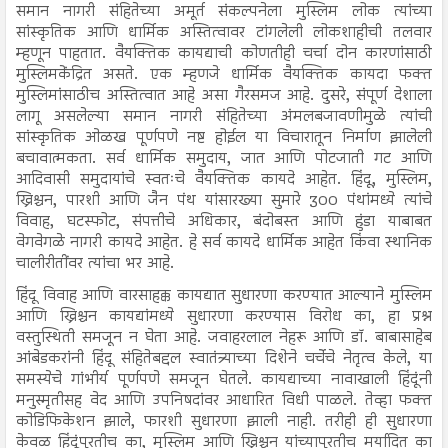
समान नागरी संहितेच्या अमूर्त संकल्पनेला मुस्लिम लोक त्यांच्या
सांस्कृतिक आणि धार्मिक अस्तित्वावर टांगलेली लोकशाहीची तलवार
म्हणून पाहतात. वैयक्तिक कायद्याची कोणतीही चर्चा दोन कारणांसाठी
मुस्लिमकेंद्रित असते. एक म्हणजे धार्मिक वैयक्तिक कायदा फक्त
मुस्लिमांसाठीच अस्तित्वात आहे असा गैरसमज आहे. दुसरे, संपूर्ण देशाला
लागू असलेल्या समान नागरी संहितेच्या अंमलबजावणीमुळे त्यांची
सांस्कृतिक ओळख पूर्णपणे नष्ट होईल या विचारातून निर्माण झालेली
बचावात्मकता. सर्व धार्मिक समुदाय, जात आणि पोटजाती गट आणि
आदिवासी समुदायांचे स्वतःचे वैयक्तिक कायदे आहेत. हिंदू, मुस्लिम,
ख्रिश्चन, पारशी आणि जैन पंथ यांसारख्या सुमारे 300 पंथांमध्ये त्यांचे
विवाह, घटस्फोट, संपत्तीचे अधिकार, बंदोबस्त आणि हुंडा याबाबत
वेगवेगळे नागरी कायदे आहेत. हे सर्व कायदे धार्मिक आहेत किंवा स्थानिक
चालीरीतींवर त्यांचा भर आहे.
हिंदू विवाह आणि वारसाहक्क कायद्यात सुधारणा करण्यात आल्याने मुस्लिम
आणि ख्रिश्चन कायद्यांमध्ये सुधारणा करण्यास विरोध का, हा प्रश्न
वस्तुस्थिती समजून न घेता आहे. जवाहरलाल नेहरू आणि डॉ. बाबासाहेब
आंबेडकरांनी हिंदू संहितेबद्दल स्वातंत्र्याच्या दिशेने चर्चेचे नेतृत्व केले, या
समस्येचे गांभीर्य पूर्णपणे समजून घेतले. कायद्याच्या नावाखाली हिंदूंनी
मनुस्मृतीसह वेद आणि उपनिषदांवर आधारित विधी पाळले. तेव्हा फक्त
कोडिफिकेशन झाले, फारशी सुधारणा झाली नाही. तरीही ही सुधारणा
केवळ हिंदूंपुरतीच का, मुस्लिम आणि ख्रिश्चन यांच्यापुरतीच मर्यादित का