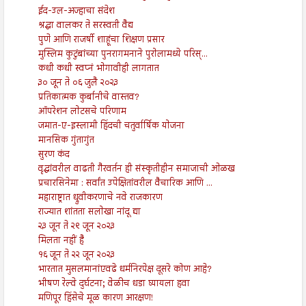
ईद-उल-अज्हाचा संदेश
श्रद्धा वालकर ते सरस्वती वैद्य
पुणे आणि राजर्षी शाहूंचा शिक्षण प्रसार
मुस्लिम कुटुंबांच्या पुनरागमनाने पुरोलामध्ये परिस्...
कधी कधी स्वप्नं भोगावीही लागतात
३० जून ते ०६ जुलै २०२३
प्रतिकात्मक कुर्बानीचे वास्तव?
ऑपरेशन लोटसचे परिणाम
जमात-ए-इस्लामी हिंदची चतुर्वार्षिक योजना
मानसिक गुंतागुंत
सुरण कंद
वृद्धांवरील वाढती गैरवर्तन ही संस्कृतीहीन समाजाची ओळख
प्रचारसिनेमा : सर्वांत उपेक्षितांवरील वैचारिक आणि ...
महाराष्ट्रात ध्रुवीकरणाचे नवे राजकारण
राज्यात शांतता सलोखा नांदू द्या
२३ जून ते २९ जून २०२३
मिलता नहीं है
१६ जून ते २२ जून २०२३
भारतात मुसलमानांएवढे धर्मनिरपेक्ष दूसरे कोण आहे?
भीषण रेल्वे दुर्घटना; वेळीच धडा घ्यायला हवा
मणिपूर हिंसेचे मूळ कारण आरक्षण!