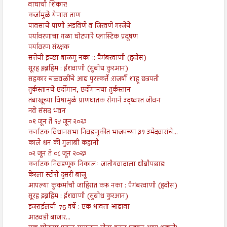
वाघाची शिकार!
कर्जामुळे येणारा ताण
पावसाचे पाणी अडविणे व जिरवणे गरजेचे
पर्यावरणाचा गळा घोटणारे प्लास्टिक प्रदूषण
पर्यावरण संरक्षक
सत्तेची इच्छा बाळगू नका :: पैगंबरवाणी (हदीस)
सूरह इब्रहिम : ईशवाणी (सुबोध कुरआन)
सहकार चळवळींचे आद्य पुरस्कर्ते :राजर्षी शाहू छत्रपती
तुर्कस्तानचे एर्दोगान, एर्दोगानचा तुर्कस्तान
तंबाखूच्या विषामुळे प्राणघातक रोगाने उद्ध्वस्त जीवन
नवे संसद भवन
०९ जून ते १५ जून २०२३
कर्नाटक विधानसभा निवडणुकीत भाजपच्या ३१ उमेदवारांचे...
काले धन की गुलाबी कहानी
०२ जून ते ०८ जून २०२३
कर्नाटक निवडणूक निकालः जातीयवादाला धोबीपछाड!
केरला स्टोरी दुसरी बाजू
आपल्या कुकर्मांची जाहिरात करू नका : पैगंबरवाणी (हदीस)
सूरह इब्रहिम : ईशवाणी (सुबोध कुरआन)
इजराईलची 75 वर्षे : एक धावता आढावा
आठवडी बाजार...