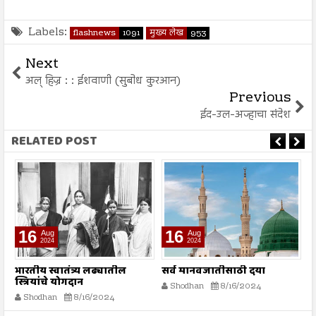
Labels:
flashnews
1091
मुख्य लेख
953
Next
अल् हिज्र : : ईशवाणी (सुबोध कुरआन)
Previous
ईद-उल-अज्हाचा संदेश
RELATED POST
16
16
Aug
Aug
2024
2024
भारतीय स्वातंत्र्य लढ्यातील
सर्व मानवजातीसाठी दया
र
स्त्रियांचे योगदान
न
Shodhan
8/16/2024
ग
Shodhan
8/16/2024
बट