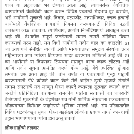
यावर या अहवालात भर देण्यात आला आहे. त्याचबरोबर वैयक्तिक
कायद्यांमध्ये वेळोवेळी बदल करून विविध प्रकारचे भेदभाव दूर करावेत,
असे आयोगाने सुचवले आहे. विवाह, घटस्फोट, उत्तराधिकार, दत्तक इत्यादी
बाबींमध्ये वैयक्तिक कायद्यांचे नियमन करण्यासाठी विविध पद्धती
वापरल्या जाऊ शकतात. त्याशिवाय, आयोग निःसंदिग्धपणे आवाहन करत
आहे की, देशातील संपूर्ण जनतेसाठी समान नागरी संहितेचा विचार
करण्याची गरज नाही. मग विधी आयोगाने नवीन चाल का काढली? 21
व्या आयोगाने संबंधित व्यक्ती आणि मान्यताप्राप्त समुदाय संस्थांना एका
महिन्याच्या आत त्यांच्या टिप्पण्या सादर करण्यास सांगितले आहे की 21
व्या आयोगाने या विषयावर टिप्पण्या मागवून बराच काळ लोटला आहे
आणि नवीन सूचना आमंत्रित करणे योग्य आहे. येथे उपस्थित होणारा
समर्पक प्रश्न असा आहे की: तीन वर्षांत या प्रकरणाची पुन्हा पाहणी
करण्यासाठी येथे कोणते बदल केले गेले आहेत? दुसरे म्हणजे संसदेने
समाज संघटनांचे मत जाणून घेऊन कायदे करायला सुरुवात करावी का?
जनतेचे प्रतिनिधित्व करणाऱ्या राजकीय पक्षांना सरकारने का घाबरावे?
तेलंगणाचे मुख्यमंत्री के चंद्रशेखर राव यांनी धार्मिक नेतृत्वाला राजकारणात
ओढण्याच्या विरोधात जाहीरपणे भूमिका मांडली आहे. संघ परिवारातील
विविध घटकांकडून सूचना घेऊन बहुसंख्य लोकांना एकाच नागरी कायद्याची
तहान भागवण्याचा त्यांचा डाव असू शकतो.
लोकशाहीची तलवार