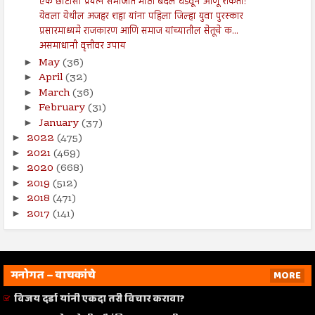
एक छोटासा प्रयत्न समाजात मोठा बदल घडवून आणू शकतो!
येवला येथील अजहर शहा यांना पहिला जिल्हा युवा पुरस्कार
प्रसारमाध्यमे राजकारण आणि समाज यांच्यातील सेतूचे क...
असमाधानी वृत्तीवर उपाय
May
(36)
►
April
(32)
►
March
(36)
►
February
(31)
►
January
(37)
►
2022
(475)
►
2021
(469)
►
2020
(668)
►
2019
(512)
►
2018
(471)
►
2017
(141)
►
मनोगत – वाचकांचे
MORE
विजय दर्डा यांनी एकदा तरी विचार करावा?