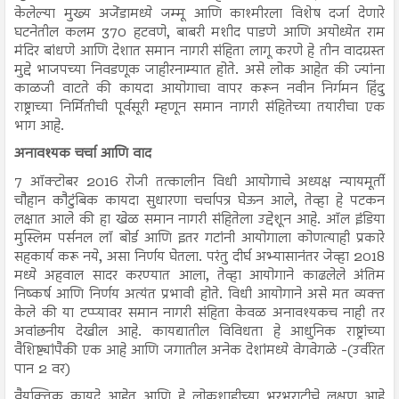
केलेल्या मुख्य अजेंडामध्ये जम्मू आणि काश्मीरला विशेष दर्जा देणारे
घटनेतील कलम 370 हटवणे, बाबरी मशीद पाडणे आणि अयोध्येत राम
मंदिर बांधणे आणि देशात समान नागरी संहिता लागू करणे हे तीन वादग्रस्त
मुद्दे भाजपच्या निवडणूक जाहीरनाम्यात होते. असे लोक आहेत की ज्यांना
काळजी वाटते की कायदा आयोगाचा वापर करून नवीन निर्गमन हिंदु
राष्ट्राच्या निर्मितीची पूर्वसूरी म्हणून समान नागरी संहितेच्या तयारीचा एक
भाग आहे.
अनावश्यक चर्चा आणि वाद
7 ऑक्टोबर 2016 रोजी तत्कालीन विधी आयोगाचे अध्यक्ष न्यायमूर्ती
चौहान कौटुंबिक कायदा सुधारणा चर्चापत्र घेऊन आले, तेव्हा हे पटकन
लक्षात आले की हा खेळ समान नागरी संहितेला उद्देशून आहे. ऑल इंडिया
मुस्लिम पर्सनल लॉ बोर्ड आणि इतर गटांनी आयोगाला कोणत्याही प्रकारे
सहकार्य करू नये, असा निर्णय घेतला. परंतु दीर्घ अभ्यासानंतर जेव्हा 2018
मध्ये अहवाल सादर करण्यात आला, तेव्हा आयोगाने काढलेले अंतिम
निष्कर्ष आणि निर्णय अत्यंत प्रभावी होते. विधी आयोगाने असे मत व्यक्त
केले की या टप्प्यावर समान नागरी संहिता केवळ अनावश्यकच नाही तर
अवांछनीय देखील आहे. कायद्यातील विविधता हे आधुनिक राष्ट्रांच्या
वैशिष्ट्यांपैकी एक आहे आणि जगातील अनेक देशांमध्ये वेगवेगळे -(उर्वरित
पान 2 वर)
वैयक्तिक कायदे आहेत आणि हे लोकशाहीच्या भरभराटीचे लक्षण आहे