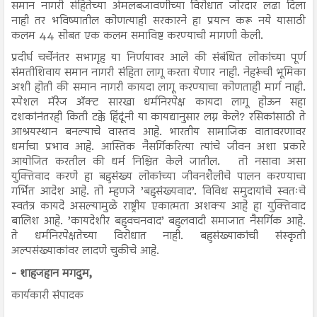
समान नागरी संहितेच्या अंमलबजावणीच्या विरोधात जोरदार लढा दिला
नाही तर भविष्यातील कोणत्याही सरकारने हा प्रयत्न करू नये यासाठी
कलम 44 सोबत एक कलम समाविष्ट करण्याची मागणी केली.
प्रदीर्घ चर्चेनंतर सभागृह या निर्णयावर आले की संबंधित लोकांच्या पूर्ण
संमतीशिवाय समान नागरी संहिता लागू करता येणार नाही. नेहरूंची भूमिका
अशी होती की समान नागरी कायदा लागू करण्याचा कोणताही मार्ग नाही.
स्पेशल मॅरेज अ‍ॅक्ट सारखा धर्मनिरपेक्ष कायदा लागू होऊन सहा
दशकांनंतरही किती टक्के हिंदूंनी या कायद्यानुसार लग्न केले? रसिकांसाठी ते
आश्रयस्थान बनल्याचे वास्तव आहे. भारतीय सामाजिक वातावरणावर
धर्माचा प्रभाव आहे. आस्तिक नैसर्गिकरित्या त्यांचे जीवन अशा प्रकारे
आयोजित करतील की धर्म निश्चित केले जातील.
तो नसावा असा
युक्तिवाद करणे हा बहुसंख्य लोकांच्या जीवनशैलीचे पालन करण्याचा
गर्भित आदेश आहे. तो म्हणजे ’बहुसंख्यवाद’. विविध समुदायांचे स्वतःचे
स्वतंत्र कायदे असल्यामुळे राष्ट्रीय एकात्मता अशक्य आहे हा युक्तिवाद
बालिश आहे. ’कायदेशीर बहुवचनवाद’ बहुलवादी समाजात नैसर्गिक आहे.
ते धर्मनिरपेक्षतेच्या विरोधात नाही. बहुसंख्याकांची संस्कृती
अल्पसंख्याकांवर लादणे चुकीचे आहे.
- शाहजहान मगदुम,
कार्यकारी संपादक