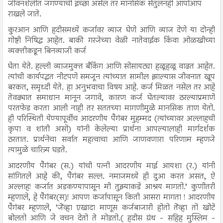
जीवनशैलीत जगण्याची इच्छा असेल तर मानसिक संतुलनही आपोआप
राखले जाते.
कुरआन आणि हदीसमध्ये कर्जावर व्याज घेणे आणि व्याज देणे या दोन्ही
गोष्टी निषिद्ध आहेत. बाकी गरजेच्या वेळी नातेवाईक किंवा ओळखीच्या
व्यक्तीकडून बिनव्याजी कर्ज
घेता येते. हल्ली व्याजमुक्त बँकिंग आणि सोसायट्या हळूहळू वाढत आहेत.
त्यांची कार्यपद्धत नीटपणे समजून त्यांच्यात सामील झाल्यास जीवनात खूप
बरकत, समृध्दी येते. हा अनुभवाचा विषय आहे. कर्ज मिळत नसेल तर आहे
तेवढ्यात समाधान मानून जगावे, कारण कर्ज घेतल्यावर ठरल्याप्रमाणे
परतफेड करता आली नाही तर सततच्या मागणीमुळे मानसिक ताण येतो.
ही परिस्थिती येण्यापूर्वीच आदरणीय पैगंबर मुहम्मद (त्यांच्यावर अल्लाहची
कृपा व शांती असो) यांनी केलेल्या प्रार्थना आपल्यालाही मार्गदर्शक
ठरतात. प्रार्थनेचा सर्वात महत्वाचा आणि जाणवणारा परिणाम म्हणजे
त्यामुळे चारित्र्य घडते.
आदरणीय पैगंबर (स.) यांची पत्नी आदरणीय माई आयशा (र.) यांनी
सांगितले आहे की, पैगंबर सल्ल. नमाजमध्ये ही दुआ करत असत, ऐ
अल्लाह! कर्जात अडकण्यापासून मी तुझ्याकडे आश्रय मागतो.’ कुणीतरी
म्हणाले, हे पैगंबर(स)! आपण कर्जापासून किती आसरा मागता ! आदरणीय
पैगंबर म्हणाले, ’जेंव्हा एखादा माणूस कर्जबाजारी होतो तेंव्हा तो खोटे
बोलतो आणि जे वचन देतो ते मोडतो.( हदीस ग्रंथ - सहिह मुस्लिम -