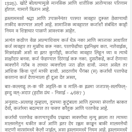
1325). खोटे बोलल्यामुळे मानसिक आणि शारीरिक आरोग्यावर परिणाम
होतात. यामागे विज्ञान आहे.
इस्लाममध्ये श्रद्धा आणि उपासनेनंतर परस्पर व्यवहार दुरूस्त ठेवण्याची
ताकीद करण्यात आली आहे. सामाजिक व्यवहारात कर्जाशी संबंधित काही
नियम व शिष्टाचार पाळणे आवश्यक आहेत.
अत्यंत कठीण वेळ आल्याशिवाय कर्ज घेऊ नका आणि व्याजावर आधारित
कर्ज व्यवहार तर मुळीच करू नका. परतफेडीचा दृढनिश्चय करा. नातेवाईक,
मित्रमंडळी असो वा इतर कुणीही, कर्जाचा व्यवहार लिहून घ्या व त्याचे
साक्षीदार बनवा. कर्ज फेडण्यात दिरंगाई करू नका. दुसरीकडे, कर्ज देणाऱ्या
व्यक्तीने गरीब व लाचार व्यक्तीला जरा ढील द्यावी. जमत असेल तर
आंशिक किंवा पूर्ण माफी द्यावी. आदरणीय पैगंबर (स) कर्जाची परतफेड
करताना कर्ज देणाऱ्याला ही दुआ देत असत,
बार-कल्लाहु ल-क फी अहलि-क व मालि-क इन्नमा जजाउस्-सलफिल्-
हम्दु वल्-अदाउ (हदीस ग्रंथ - निसाई - 4687 )
अनुवाद:-अल्लाह तुम्हाला, तुमच्या कुटुंबाला आणि तुमच्या संपत्तीत बरकत
देवो, कर्जाच्या बदल्यात तर फक्त कौतुक आणि परतफेड आहे.
कर्जाची परतफेड करण्यापूर्वीच एखाद्या व्यक्तीचा मृत्यू झाला तर त्याच्या
मालमत्तेतुन थकीत कर्ज आणि इतर देय रक्कम काढून बाकी मालमत्तेची
वाटणी वारसांमध्ये केली जाईल, असा इस्लाममध्ये नियम आहे. इस्लाममध्ये