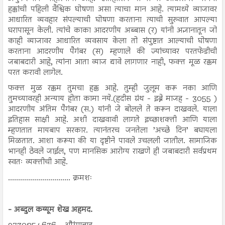
हक्कांची पहिली वैश्विक घोषणा असा त्याचा मान आहे. त्यामध्ये व्याजावर
आधारित व्यवहार संपल्याची घोषणा करताना त्याची सुरुवात आपल्या
घरापासून केली. त्यांचे काका आदरणीय अब्बास (र) यांनी अज्ञानातून जो
काही व्याजावर आधारित व्यवसाय केला तो संपुष्टात आल्याची घोषणा
करताना आदरणीय पैगंबर (स) म्हणाले की ज्यांच्यावर परतफेडीची
जबाबदारी आहे, त्यांना आता व्याज द्यावे लागणार नाही, फक्त मूळ रक्कम
परत करावी लागेल.
फक्त मुळ रक्कम तुमचा हक्क आहे. तुम्ही जुलूम करू नका आणि
तुमच्यावरही अन्याय होता कामा नये.(हदीस ग्रंथ - इब्ने माजह - 3055 )
आदरणीय अंतिम पैगंबर (स.) यांनी जे बोलले ते करून दाखवले. याला
इतिहास साक्षी आहे. अशी दाखवावी लागते इच्छाशक्ती आणि याला
म्हणतात मायबाप सरकार. त्यानंतरच जनतेला ’अच्छे दिन’ बघायला
मिळतात. आशा करूया की या दृष्टीने पावले उचलली जातील. सामाजिक
भानही ठेवले जाईल, पण मानसिक आरोग्य राखणे ही जबाबदारी सर्वप्रथम
स्वतः व्यक्तीची आहे.
............................... क्रमशः
- अब्दुल कय्यूम शेख अहमद.