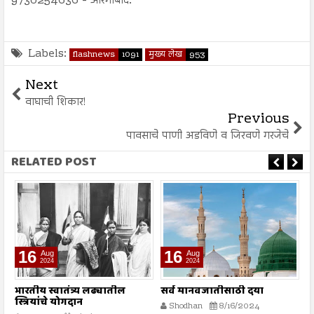
9730254636 - औरंगाबाद.
Labels:
flashnews
1091
मुख्य लेख
953
Next
वाघाची शिकार!
Previous
पावसाचे पाणी अडविणे व जिरवणे गरजेचे
RELATED POST
16
16
Aug
Aug
2024
2024
भारतीय स्वातंत्र्य लढ्यातील
सर्व मानवजातीसाठी दया
र
स्त्रियांचे योगदान
न
Shodhan
8/16/2024
ग