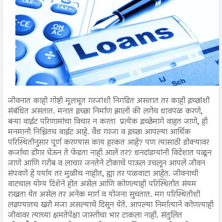
जीवनात काही गोष्टी मूलभूत गरजांशी निगडित असतात तर काही इच्छांशी
संबंधित असतात. मनात इच्छा निर्माण झाली की लगेच धावपळ करणे,
बऱ्या वाईट परिणामांचा विचार न करता प्रत्येक इच्छेमागे वाहत जाणे, ही
मनमानी निश्चितच वाईट आहे. वैध गरजा व इच्छा आपल्या आर्थिक
परिस्थितीनुसार पूर्ण करण्यास काय हरकत आहे? पण त्यासाठी डोक्यावर
कर्जाचा डोंगर घेऊन ते फेडता नाही आले तर? धनदांडग्यांनी विदेशात पळून
जाणे आणि गरीब व लाचार जनतेने टोकाचे पाऊल उचलून आपले जीवन
संपवणे हे पर्याय तर मुळीच नाहीत, ह्या तर पळवाटा आहेत. जीवनाची
वाटचाल योग्य दिशेने होत असेल आणि कोणत्याही परिस्थितीत संयम
राखता येत असेल तर अनेक मार्ग व योजना सुचतात. मग परिस्थितीशी
लढण्यातच खरी मजा असल्याचे दिसून येते. आपल्या निर्मात्याने कोणत्याही
जीवावर त्याच्या क्षमतेपेक्षा जास्तीचा भार टाकला नाही. संतुलित