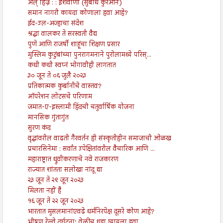
अल् हिज्र : : ईशवाणी (सुबोध कुरआन)
समान नागरी कायदा कोणाला हवा आहे?
ईद-उल-अज्हाचा संदेश
श्रद्धा वालकर ते सरस्वती वैद्य
पुणे आणि राजर्षी शाहूंचा शिक्षण प्रसार
मुस्लिम कुटुंबांच्या पुनरागमनाने पुरोलामध्ये परिस्...
कधी कधी स्वप्नं भोगावीही लागतात
३० जून ते ०६ जुलै २०२३
प्रतिकात्मक कुर्बानीचे वास्तव?
ऑपरेशन लोटसचे परिणाम
जमात-ए-इस्लामी हिंदची चतुर्वार्षिक योजना
मानसिक गुंतागुंत
सुरण कंद
वृद्धांवरील वाढती गैरवर्तन ही संस्कृतीहीन समाजाची ओळख
प्रचारसिनेमा : सर्वांत उपेक्षितांवरील वैचारिक आणि ...
महाराष्ट्रात ध्रुवीकरणाचे नवे राजकारण
राज्यात शांतता सलोखा नांदू द्या
२३ जून ते २९ जून २०२३
मिलता नहीं है
१६ जून ते २२ जून २०२३
भारतात मुसलमानांएवढे धर्मनिरपेक्ष दूसरे कोण आहे?
भीषण रेल्वे दुर्घटना; वेळीच धडा घ्यायला हवा