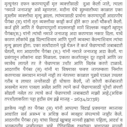
मृत्यूनंतर दफन करण्यापूर्वी मृत व्यक्तीसाठी दुआ केली जाते, त्याला
’नमाजे जनाजाह’ असे म्हणतात. मदीना येथे सुरुवातीच्या काळात एका
मुस्लीम व्यक्तीचा मृत्यू झाला. त्यांच्यासाठी प्रार्थना करण्यापूर्वी आदरणीय
पैगंबर (स) यांनी मृत व्यक्तीवर काही कर्ज होते का? अशी चौकशी केली.
कर्ज होते आणि ते फेडण्यापुरती मालमत्ताही मागे शिल्लक नव्हती म्हणून
पैगंबर(स.) यांनी त्यांची नमाजे जनाजाह अदा करण्यास नकार दिला. याचे
कारण लोकांचे हक्क दिल्याशिवाय आणि पुरती व्यवस्था केल्याशिवाय त्यांचा
मृत्यू झाला होता. एका साथीदाराने पुढे येऊन ते कर्ज फेडण्याची जबाबदारी
घेतली, मग आदरणीय पैगंबर (स.) यांनी नमाजे जनाजाह अदा केली. या
प्रसंगातून लोकांना धडा मिळाला. एकतर कर्जापासून दूर राहावे आणि जर
घ्यावेच लागले तर ते फेडण्यास उशीर आणि विलंब करणे टाळावे.
आदरणीय पैगंबर (स) यांनी या विषयावर फक्त जागरुकता निर्माण
करण्यावर समाधान मानले नाही तर नंतरच्या काळात पुढचे पाऊल उचलत
गरीब व लाचार जनतेसाठी ही घोषणा केली, जो कोणी कर्जबाजारी
अवस्थेत मरण पावला असेल आणि त्याने कर्ज फेडण्यासाठी पुरेशी संपत्ती
सोडली नसेल तर त्याचे कर्ज फेडण्याची जबाबदारी माझी आहे.(अधिक
तपशीलाकरिता पहा हदीस ग्रंथ इब्ने माजह - 2634/2738)
इतकेच नाही तर पैगंबर (स) यांनी आपल्या विदाई प्रवचनात व्याजावर
आधारित सर्व असभ्य व अशिष्ट कर्ज व्यवहार संपल्याचे जाहीर केले.
आदरणीय पैगंबर (स) यांचा विदाई खुत्बाह मानवी हक्कांचा पहिला, आदर्श व
अनुकरणीय जाहीरनामा आहे. ऐतिहासिक तथ्यांच्या आधारावर मानवी