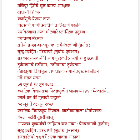
मणिपूर हिंसेचे मूळ कारण आरक्षण!
वाघाची शिकार!
कर्जामुळे येणारा ताण
पावसाचे पाणी अडविणे व जिरवणे गरजेचे
पर्यावरणाचा गळा घोटणारे प्लास्टिक प्रदूषण
पर्यावरण संरक्षक
सत्तेची इच्छा बाळगू नका :: पैगंबरवाणी (हदीस)
सूरह इब्रहिम : ईशवाणी (सुबोध कुरआन)
सहकार चळवळींचे आद्य पुरस्कर्ते :राजर्षी शाहू छत्रपती
तुर्कस्तानचे एर्दोगान, एर्दोगानचा तुर्कस्तान
तंबाखूच्या विषामुळे प्राणघातक रोगाने उद्ध्वस्त जीवन
नवे संसद भवन
०९ जून ते १५ जून २०२३
कर्नाटक विधानसभा निवडणुकीत भाजपच्या ३१ उमेदवारांचे...
काले धन की गुलाबी कहानी
०२ जून ते ०८ जून २०२३
कर्नाटक निवडणूक निकालः जातीयवादाला धोबीपछाड!
केरला स्टोरी दुसरी बाजू
आपल्या कुकर्मांची जाहिरात करू नका : पैगंबरवाणी (हदीस)
सूरह इब्रहिम : ईशवाणी (सुबोध कुरआन)
इजराईलची 75 वर्षे : एक धावता आढावा