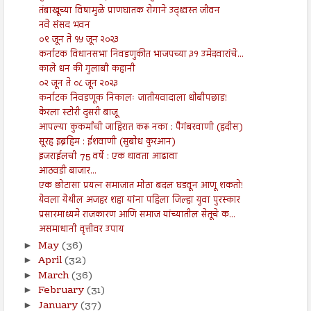
तंबाखूच्या विषामुळे प्राणघातक रोगाने उद्ध्वस्त जीवन
नवे संसद भवन
०९ जून ते १५ जून २०२३
कर्नाटक विधानसभा निवडणुकीत भाजपच्या ३१ उमेदवारांचे...
काले धन की गुलाबी कहानी
०२ जून ते ०८ जून २०२३
कर्नाटक निवडणूक निकालः जातीयवादाला धोबीपछाड!
केरला स्टोरी दुसरी बाजू
आपल्या कुकर्मांची जाहिरात करू नका : पैगंबरवाणी (हदीस)
सूरह इब्रहिम : ईशवाणी (सुबोध कुरआन)
इजराईलची 75 वर्षे : एक धावता आढावा
आठवडी बाजार...
एक छोटासा प्रयत्न समाजात मोठा बदल घडवून आणू शकतो!
येवला येथील अजहर शहा यांना पहिला जिल्हा युवा पुरस्कार
प्रसारमाध्यमे राजकारण आणि समाज यांच्यातील सेतूचे क...
असमाधानी वृत्तीवर उपाय
May
(36)
►
April
(32)
►
March
(36)
►
February
(31)
►
January
(37)
►