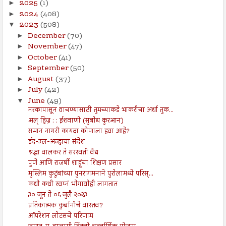
2025
(1)
►
2024
(408)
►
2023
(508)
▼
December
(70)
►
November
(47)
►
October
(41)
►
September
(50)
►
August
(37)
►
July
(42)
►
June
(49)
▼
नरकापासून वाचण्यासाठी तुमच्याकडे भाकरीचा अर्धा तुक...
अल् हिज्र : : ईशवाणी (सुबोध कुरआन)
समान नागरी कायदा कोणाला हवा आहे?
ईद-उल-अज्हाचा संदेश
श्रद्धा वालकर ते सरस्वती वैद्य
पुणे आणि राजर्षी शाहूंचा शिक्षण प्रसार
मुस्लिम कुटुंबांच्या पुनरागमनाने पुरोलामध्ये परिस्...
कधी कधी स्वप्नं भोगावीही लागतात
३० जून ते ०६ जुलै २०२३
प्रतिकात्मक कुर्बानीचे वास्तव?
ऑपरेशन लोटसचे परिणाम