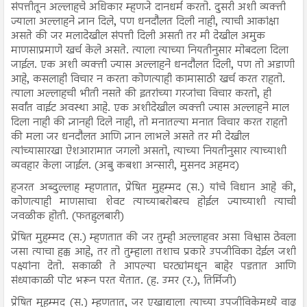
संपत्तीतून अल्लाहचे अधिकार म्हणजे दानधर्म करतो. दुसरी अशी व्यक्ती
ज्याला अल्लाहने ज्ञान दिले, पण धनदौलत दिली नाही, त्याची आकांक्षा
असते की जर मलादेखील संपत्ती दिली असती तर मी देखील अमुक
माणसाप्रमाणे खर्च केले असते. त्याला त्याच्या नियतीनुसार मोबदला दिला
जाईल. एक अशी व्यक्ती ज्यास अल्लाहने धनदौलत दिली, पण तो अडाणी
आहे, कसलाही विचार न करता कोणत्याही कामासाठी खर्च करत राहतो.
त्याला अल्लाहची भीती नसते की इतरांच्या गरजांचा विचार करतो, ही
सर्वांत वाईट अवस्था आहे. एक अशीदेखील व्यक्ती ज्यास अल्लाहने माल
दिला नाही की ज्ञानही दिले नाही, तो मनातल्या मनात विचार करत राहतो
की मला जर धनदौलत आणि ज्ञान लाभले असते तर मी देखील
त्यांच्यासारखा ऐशआरामात जगलो असतो, त्याच्या नियतीनुसार त्याच्याशी
व्यवहार केला जाईल. (अबु कबशा अन्सारी, मुसनद अहमद)
हजरत अब्दुल्लाह म्हणतात, प्रेषित मुहम्मद (स.) यांचे विधान आहे की,
कोणत्याही माणसाचा शेवट त्याच्याबरोबरच होईल ज्याच्याशी त्याची
जवळीक होती. (फतहुलबारी)
प्रेषित मुहम्मद (स.) म्हणतात की जर तुम्ही अल्लाहवर असा विश्वास ठेवला
जसा त्याचा हक्क आहे, तर तो तुम्हाला तशाच प्रकारे उपजीविका देईल जशी
पक्ष्यांना देतो. सकाळी ते आपल्या घरट्यांमधून बाहेर पडतात आणि
संध्याकाळी पोट भरून परत येतात. (ह. उमर (र.), तिर्मिजी)
प्रेषित मुहम्मद (स.) म्हणतात, जर एखाद्याला त्याच्या उपजीविकेमध्ये वाढ