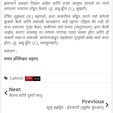
झाल्याने प्रसन्नता मिळत असेल आणि जास्त आयुष्य लाभले तर त्याने
आपल्या नात्यांना जोडून ठेवावे. (ह. अबु हुरैरा (र.), बुखारी)
प्रेषित मुहम्मद (स.) म्हणाले, अशा व्यक्तीला सोडून ज्याने रात्री कोणते
कुकर्म केले आणि सकाळी सगळ्यांना असे म्हणत राहिला की रात्री मी
अशा प्रकारचा गुन्हा केला, बाकीच्या सर्व उम्मत (समुदायाला) क्षमा केली
जाईल, कारण अल्लाह तर त्यांच्या पापांवर पडदा घालत होता आणि ही
व्यक्ती स्वतःच सकाळी आपल्याकडून घडलेल्या गुन्हांची सर्वत्र चर्चा करत
होता. (ह. अबु हुरैरा (र.), फतहुलबारी)
संकलन :
सय्यद इफ्तिखार अहमद
Labels:
दर्पण
103
Next
केरला स्टोरी दुसरी बाजू
Previous
सूरह इब्रहिम : ईशवाणी (सुबोध कुरआन)