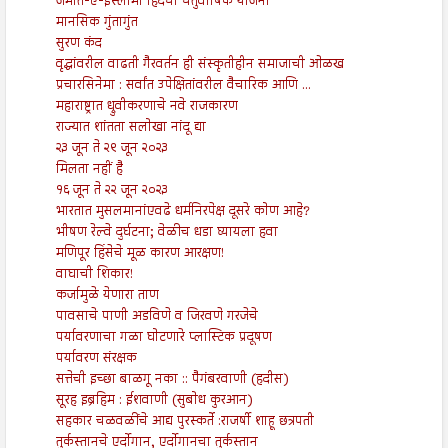
जमात-ए-इस्लामी हिंदची चतुर्वार्षिक योजना
मानसिक गुंतागुंत
सुरण कंद
वृद्धांवरील वाढती गैरवर्तन ही संस्कृतीहीन समाजाची ओळख
प्रचारसिनेमा : सर्वांत उपेक्षितांवरील वैचारिक आणि ...
महाराष्ट्रात ध्रुवीकरणाचे नवे राजकारण
राज्यात शांतता सलोखा नांदू द्या
२३ जून ते २९ जून २०२३
मिलता नहीं है
१६ जून ते २२ जून २०२३
भारतात मुसलमानांएवढे धर्मनिरपेक्ष दूसरे कोण आहे?
भीषण रेल्वे दुर्घटना; वेळीच धडा घ्यायला हवा
मणिपूर हिंसेचे मूळ कारण आरक्षण!
वाघाची शिकार!
कर्जामुळे येणारा ताण
पावसाचे पाणी अडविणे व जिरवणे गरजेचे
पर्यावरणाचा गळा घोटणारे प्लास्टिक प्रदूषण
पर्यावरण संरक्षक
सत्तेची इच्छा बाळगू नका :: पैगंबरवाणी (हदीस)
सूरह इब्रहिम : ईशवाणी (सुबोध कुरआन)
सहकार चळवळींचे आद्य पुरस्कर्ते :राजर्षी शाहू छत्रपती
तुर्कस्तानचे एर्दोगान, एर्दोगानचा तुर्कस्तान