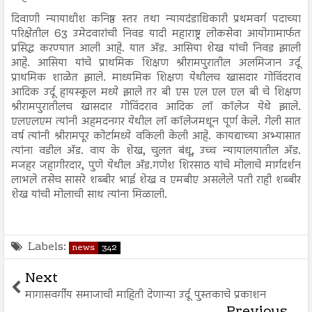
दिवाणी न्यायाधीश कनिष्ठ स्तर तथा न्यायदंडाधिकारी प्रथमवर्ग पदाच्या
परिक्षेतील 63 उमेदवारांची निवड यादी महाराष्ट्र लोकसेवा आयोगामार्फत
प्रसिद्ध करण्यात आली आहे. यात अ‍ॅड. आसिया शेख यांची निवड झाली
आहे. आसिया यांचे प्राथमिक शिक्षण श्रीरामपुरातील अलमिजान उर्दू
प्राथमिक शाळेत झाले. माध्यमिक शिक्षण येथीलच खासदार गोविंदराव
आदिक उर्दू हायस्कूल मध्ये झाले तर बी एस एल एल एल बी चे शिक्षण
श्रीरामपुरातीलच खासदार गोविंदराव आदिक लॉ कॉलेज येथे झाले.
एलएलएम त्यांनी अहमदनगर येथील लॉ कॉलेजमधून पूर्ण केले. गेली सात
वर्ष त्यांनी श्रीरामपूर कोर्टामध्ये वकिली केली आहे. कायद्याच्या अभ्यासात
त्यांना वडील अ‍ॅड. वाय के शेख, चुलत बंधू, उच्च न्यायालयातील अ‍ॅड.
मजहर जहागीरदार, पुणे येथील अ‍ॅड.गणेश शिरसाठ यांचे मोलाचे मार्गदर्शन
लाभले तसेच सासरे शब्बीर भाई शेख व एमबीए असलेले पती राही शब्बीर
शेख यांची मोलाची साथ त्यांना मिळाली.
Labels:
news
342
Next
मागासवर्गीय समाजाची माहिती देणाऱ्या उर्दू पुस्तकाचे प्रकाशन