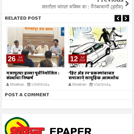
Previous
संततीला चांगलं भविष्य द्या : पैगंबरवाणी (हदीस)
RELATED POST
26
12
Jul
Jul
2024
2024
गजापूरचा हल्ला पूर्वनियोजित :
‘हिट अँड रन’ प्रकरणांबाबत
म
संस्थांचा निष्कर्ष
समाजाने सामूहिक आत्मशोध
या
करण्याची गरज - मौलाना
ग
Shodhan
7/26/2024
Shodhan
7/12/2024
इलियास खान फलाही
क
POST A COMMENT