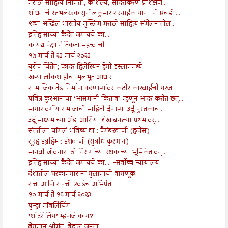
मराठी साहित्य निर्मिती, कौशल्य, सादरीकरण प्रशिक्षण...
शोधन चे स्तंभलेखक सुनीलकुमार सरनाईक यांना पी.एचडी....
९व्या अखिल भारतीय मुस्लिम मराठी साहित्य संमेलनातील...
इतिहासाच्या कैदेत जगायचे का...!
कायद्यापेक्षा नैतिकता महत्त्वाची
१७ मार्च ते २३ मार्च २०२३
युरोप चिंतेत; फादर हिलेरियन हेगी इस्लाममध्ये
खऱ्या लोकशाहीचा मुलभूत आधार
सामाजिक तेढ निर्माण करणाऱ्यांवर कठोर कारवाईची गरज
पवित्र कुरआनाचा ‘आसमानी किताब’ म्हणून आदर करीत छत्...
मागासवर्गीय समाजाची माहिती देणाऱ्या उर्दू पुस्तकाच...
उर्दू माध्यमाच्या अ‍ॅड. आसिया शेख बनल्या प्रथम वर्...
संततीला चांगलं भविष्य द्या : पैगंबरवाणी (हदीस)
सूरह इब्रहिम : ईशवाणी (सुबोध कुरआन)
मानवी जीवनासाठी निसर्गाच्या रक्षकाच्या भूमिकेत वन्...
इतिहासाच्या कैदेत जगायचे का...! -सर्वोच्च न्यायालय
देशातील घरकामगारांना गुलामाची वागणूक!
सत्ता आणि संपत्ती एवढेच अभिप्रेत
१० मार्च ते १६ मार्च २०२३
पुन्हा मॉबलिंचिंग
‘शॉर्टसेलिंग’ म्हणजे काय?
बेगुमान श्रीमंत, बेहाल जनता