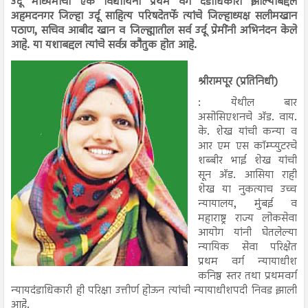
उर्दू माध्यमाची एक विद्यार्थिनी प्रथम वर्ग दंडाधिकारी झाल्याबद्दल
अहमदनगर जिल्हा उर्दू साहित्य परिषदेतर्फे त्यांचे जिल्हाध्यक्ष सलीमखान
पठाण, सचिव आबीद खान व जिल्ह्यातील सर्व उर्दू प्रेमींनी अभिनंदन केले
आहे. या यशाबद्दल त्यांचे सर्वत्र कौतुक होत आहे.
श्रीरामपूर (प्रतिनिधी)
: येथील बार
असोसिएशनचे अ‍ॅड. वाय.
के. शेख यांची कन्या व
आर एम एस कॉम्प्युटरचे
शब्बीर भाई शेख यांची
सून अ‍ॅड. आसिया राही
शेख या नुकत्याच उच्च
न्यायालय, मुंबई व
महाराष्ट्र राज्य लोकसेवा
आयोग यांनी घेतलेल्या
न्यायिक सेवा परिक्षेत
प्रथम वर्ग न्यायाधीश
कनिष्ठ स्तर तथा प्रथमवर्ग
न्यायदंडाधिकारी ही परिक्षा उत्तीर्ण होऊन त्यांची न्यायाधीशपदी निवड झाली
आहे.