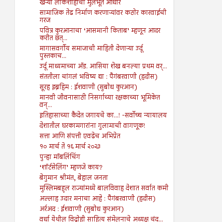
खऱ्या लोकशाहीचा मुलभूत आधार
सामाजिक तेढ निर्माण करणाऱ्यांवर कठोर कारवाईची
गरज
पवित्र कुरआनाचा ‘आसमानी किताब’ म्हणून आदर
करीत छत्...
मागासवर्गीय समाजाची माहिती देणाऱ्या उर्दू
पुस्तकाच...
उर्दू माध्यमाच्या अ‍ॅड. आसिया शेख बनल्या प्रथम वर्...
संततीला चांगलं भविष्य द्या : पैगंबरवाणी (हदीस)
सूरह इब्रहिम : ईशवाणी (सुबोध कुरआन)
मानवी जीवनासाठी निसर्गाच्या रक्षकाच्या भूमिकेत
वन्...
इतिहासाच्या कैदेत जगायचे का...! -सर्वोच्च न्यायालय
देशातील घरकामगारांना गुलामाची वागणूक!
सत्ता आणि संपत्ती एवढेच अभिप्रेत
१० मार्च ते १६ मार्च २०२३
पुन्हा मॉबलिंचिंग
‘शॉर्टसेलिंग’ म्हणजे काय?
बेगुमान श्रीमंत, बेहाल जनता
मुस्लिमबहुल राज्यांमध्ये बालविवाह देशात सर्वात कमी
अल्लाह उदार मनाचा आहे : पैगंबरवाणी (हदीस)
अर्रअद : ईशवाणी (सुबोध कुरआन)
वर्धा येथील विद्रोही साहित्य संमेलनाचे अध्यक्ष चंद...