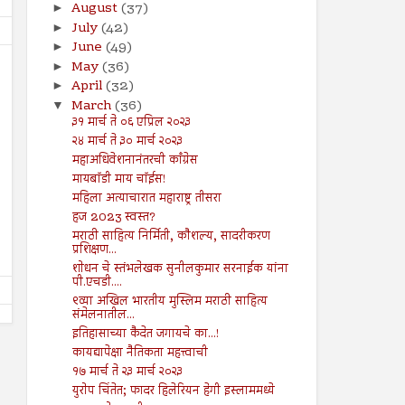
August
(37)
►
July
(42)
►
June
(49)
►
May
(36)
►
April
(32)
►
March
(36)
▼
३१ मार्च ते ०६ एप्रिल २०२३
२४ मार्च ते ३० मार्च २०२३
09
16
Aug
Aug
महाअधिवेशनानंतरची काँग्रेस
2024
2024
मायबॉडी माय चॉईस!
मुहम्मद यूनुस धगधगत्या बांग्लादेशाची धुरा
स्वतंत्र भारताला नैतिक पारतंत्राचे
महिला अत्याचारात महाराष्ट्र तीसरा
सांभाळणार!
हज 2023 स्वस्त?
Shodhan
8/16/2024
Shodhan
8/9/2024
मराठी साहित्य निर्मिती, कौशल्य, सादरीकरण
प्रशिक्षण...
शोधन चे स्तंभलेखक सुनीलकुमार सरनाईक यांना
पी.एचडी....
९व्या अखिल भारतीय मुस्लिम मराठी साहित्य
संमेलनातील...
इतिहासाच्या कैदेत जगायचे का...!
कायद्यापेक्षा नैतिकता महत्त्वाची
१७ मार्च ते २३ मार्च २०२३
युरोप चिंतेत; फादर हिलेरियन हेगी इस्लाममध्ये