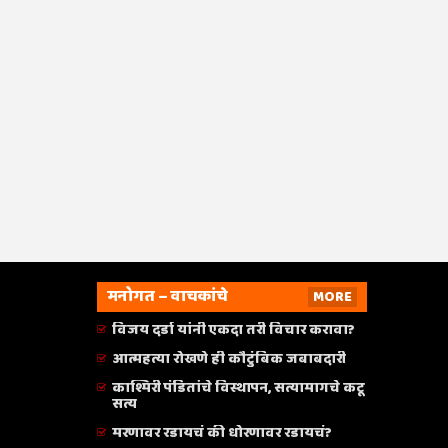
मनोगत – वाचकांचे
MORE
विजय दर्डा यांनी एकदा तरी विचार करावा?
आत्महत्या रोखणे ही कौटुंबिक जबाबदारी
काश्मिरी पंडितांचे विस्थापन, सत्यामागचे कटू
सत्य
मरणावर रडायचं की धोरणावर रडायचं?