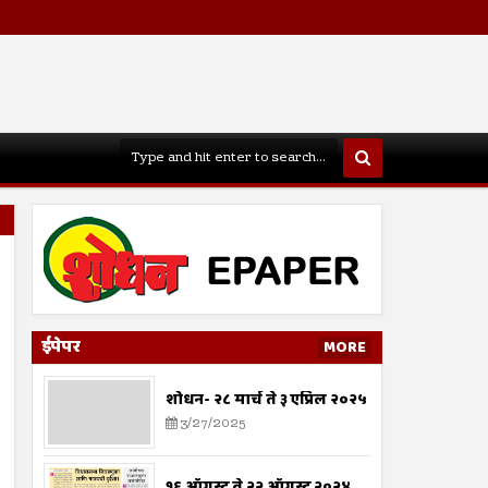
ईपेपर
MORE
शोधन- २८ मार्च ते ३ एप्रिल २०२५
3/27/2025
१६ ऑगस्ट ते २२ ऑगस्ट २०२४