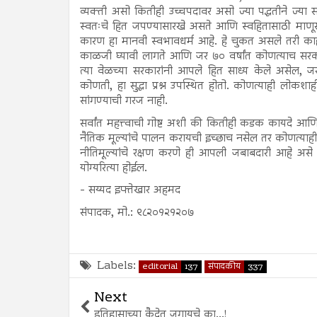
व्यक्ती असो कितीही उच्चपदावर असो ज्या पद्धतीने ज्या सत्त
स्वतःचे हित जपण्यासारखे असते आणि स्वहितासाठी माणूस 
कारण हा मानवी स्वभावधर्म आहे. हे चुकत असले तरी काही व
काळजी घ्यावी लागते आणि जर ७० वर्षांत कोणत्याच सरक
त्या वेळच्या सरकारांनी आपले हित साध्य केले असेल, ज
कोणती, हा सुद्धा प्रश्न उपस्थित होतो. कोणत्याही लोकश
सांगण्याची गरज नाही.
सर्वांत महत्त्वाची गोष्ट अशी की कितीही कडक कायदे आणि
नैतिक मूल्यांचे पालन करायची इच्छाच नसेल तर कोणत्य
नीतिमूल्यांचे रक्षण करणे ही आपली जबाबदारी आहे असे र
योग्यरित्या होईल.
- सय्यद इफ्तेखार अहमद
संपादक, मो.: ९८२०१२१२०७
Labels:
editorial
137
संपादकीय
337
Next
इतिहासाच्या कैदेत जगायचे का...!