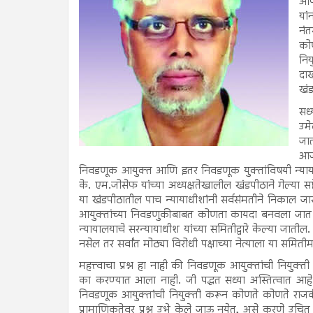
आपल
यां
नंत
को
निय
दाख
खंड
सध्
उमे
जात
आज
निवडणूक आयुक्त आणि इतर निवडणूक युक्तांविषयी न्यायालया
के. एम.जोसेफ यांच्या अध्यक्षतेखालील खंडपीठाने गेल्या 
या खंडपीठातील पाच न्यायाधीशांनी सर्वसंमतीने निकाल जार
आयुक्तांच्या निवडणुकीबाबत कोणता कायदा बनवला जात नाही त
न्यायालयाचे सरन्यायाधीश यांच्या समितीद्वारे केल्या जाती
नसेल तर सर्वांत मोठ्या विरोधी पक्षाच्या नेत्याला या समितीमध
महत्त्वाचा प्रश्न हा नाही की निवडणूक आयुक्तांची नियुक्त
का करण्यात आला नाही. जी पद्धत सध्या अस्तित्वात आहे 
निवडणूक आयुक्तांची नियुक्ती करून कोणते कोणते राजकी
प्रामाणिकतेवर प्रश्न उभे केले जाऊ नयेत, असे करणे उच