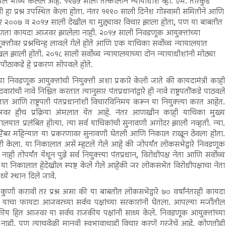
े भाष्य केलेले आहे. १९७५ साली तत्कालीन न्यायाधीश व्ही. एम. तारकुंडे
नी हा प्रश्न उपस्थित केला होता. नंतर १९९० साली दिनेश गोस्वामी समितीने आणि
र २००७ व २०१५ साली देखील या मुद्द्यावर विचार झाला होता, पण या बाबतीत
णता कायदा आजवर झालेला नाही. २०१५ साली निवडणूक आयुक्तांच्या
ुक्तीवर प्रश्नचिन्ह लावले गेले होते आणि एक याचिका सर्वोच्च न्यायालयात
ल झाली होती. २०१८ साली सर्वोच्च न्यायालयाच्या दोन न्यायाधीशांनी मोठ्या
पीठाकडे हे प्रकरण सोपवले होते.
या निवडणूक आयुक्तांची नियुक्ती अशा प्रकारे केली जाते की कायदामंत्री काही
दवारांची नावे निश्चित करतात त्यानुसार पंतप्रधानांद्वारे ही नावे राष्ट्रपतींकडे पाठवले
ात आणि राष्ट्रपती पंतप्रधानांशी विचारविनिमय करून या नियुक्त्या करत आहेत.
वर हीच प्रक्रिया अंमलात येत आहे. नंतर आणखीन काही याचिका मुख्य
त प्रलंबित होत्या. त्या सर्व याचिकांची सुनावणी अगोदर झाली नव्हती. न्या.
सप्टेंबर महिन्यात या प्रकरणावर सुनावणी घेतली आणि निकाल राखून ठेवला होता.
ी केला. या निकालात असे म्हटले गेले आहे की जोपर्यंत लोकसभेद्वारे निवडणूक
ोपर्यंत येथून पुढे सर्व नियुक्त्या पंतप्रधान, विरोधीपक्ष नेता आणि सर्वोच्च
ल. या निकालात हेदेखील स्पष्ट केले गेले आहेकी जर लोकसभेत विरोधीपक्षाचा नेता
्ये स्थान दिले जावे.
ी कुणी करावी तर प्रश्न असा की या बाबतीत लोकसभेद्वारे ७० वर्षांनंतरही कायदा
याचा फायदा आजवरच्या सर्वच पक्षांच्या सरकारांनी घेतला. आपल्या मर्जीतील
य हित आजवर या सर्वच राजकीय पक्षांनी साध्य केले. निवडणूक आयुक्तांच्या
ित नाही. पण त्याचवेळी मानवी स्वभावाचाही विचार करणे गरजेचे आहे. कोणतीही