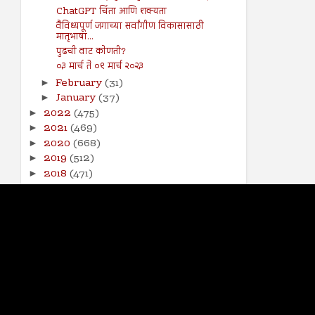
ChatGPT चिंता आणि शक्यता
वैविध्यपूर्ण जगाच्या सर्वांगीण विकासासाठी
मातृभाषा...
पुढची वाट कोणती?
०३ मार्च ते ०९ मार्च २०२३
February
(31)
►
January
(37)
►
2022
(475)
►
2021
(469)
►
2020
(668)
►
2019
(512)
►
2018
(471)
►
2017
(141)
►