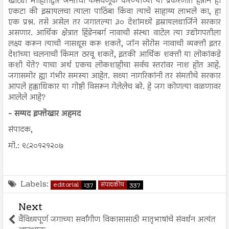
खोट्या माहितीद्वारे जनतेची फसवणूक करण्याच्या या प्रकरणात हन्नान हा
एकटा की इस्रायलचा त्याला पाठिंबा किंवा त्याचे साहाय्य लाभले का, हा
एक प्रश्न. तसे असेल तर जगातल्या ३० देशांमध्ये इस्रायलधार्जिने सरकार
असणार. आर्थिक क्षेत्रात हिंडेनबर्ग नावाची संस्था वाटेल त्या उद्योगपतीला
लक्ष्य करून त्याची नासधूस करू शकते, जॉन सोरोस नावाची व्यक्ती इतर
देशांच्या चलनाची किंमत ठरवू शकते, इतकी आर्थिक शक्ती या लोकांकडे
कशी येते? याचा अर्थ एकच लोकशाहीचा सर्वच स्तरांवर नाश होत आहे.
जगासमोर ह्या गंभीर समस्या आहेत. सध्या नागरिकांनी तर संमतीचे सरकार
आपले हक्काधिकार या गोष्टी विसरून गेलेलेच बरे. हे जग कोणत्या वळणावर
आलेले आहे?
- सय्यद इफ्तेखार अहमद
संपादक,
मो.: ९८२०१२१२०७
Labels:
editorial
137
संपादकीय
337
Next
वैविध्यपूर्ण जगाच्या सर्वांगीण विकासासाठी मातृभाषांचे संवर्धन अत्यंत