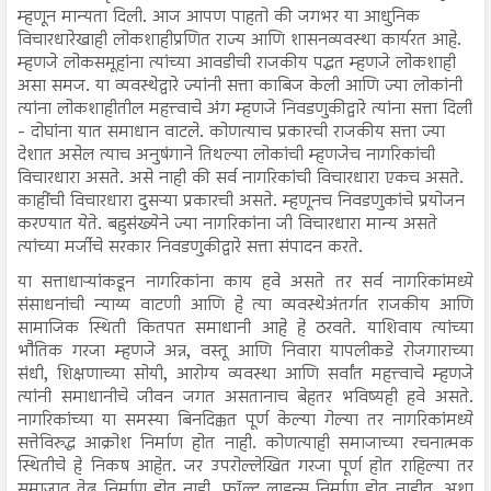
म्हणून मान्यता दिली. आज आपण पाहतो की जगभर या आधुनिक
विचारधारेखाही लोकशाहीप्रणित राज्य आणि शासनव्यवस्था कार्यरत आहे.
म्हणजे लोकसमूहांना त्यांच्या आवडीची राजकीय पद्धत म्हणजे लोकशाही
असा समज. या व्यवस्थेद्वारे ज्यांनी सत्ता काबिज केली आणि ज्या लोकांनी
त्यांना लोकशाहीतील महत्त्वाचे अंग म्हणजे निवडणुकीद्वारे त्यांना सत्ता दिली
- दोघांना यात समाधान वाटले. कोणत्याच प्रकारची राजकीय सत्ता ज्या
देशात असेल त्याच अनुषंगाने तिथल्या लोकांची म्हणजेच नागरिकांची
विचारधारा असते. असे नाही की सर्व नागरिकांची विचारधारा एकच असते.
काहींची विचारधारा दुसऱ्या प्रकारची असते. म्हणूनच निवडणुकांचे प्रयोजन
करण्यात येते. बहुसंख्येने ज्या नागरिकांना जी विचारधारा मान्य असते
त्यांच्या मर्जीचे सरकार निवडणुकीद्वारे सत्ता संपादन करते.
या सत्ताधाऱ्यांकडून नागरिकांना काय हवे असते तर सर्व नागरिकांमध्ये
संसाधनांची न्याय्य वाटणी आणि हे त्या व्यवस्थेअंतर्गत राजकीय आणि
सामाजिक स्थिती कितपत समाधानी आहे हे ठरवते. याशिवाय त्यांच्या
भौतिक गरजा म्हणजे अन्न, वस्तू आणि निवारा यापलीकडे रोजगाराच्या
संधी, शिक्षणाच्या सोयी, आरोग्य व्यवस्था आणि सर्वांत महत्त्वाचे म्हणजे
त्यांनी समाधानीचे जीवन जगत असतानाच बेहतर भविष्यही हवे असते.
नागरिकांच्या या समस्या बिनदिक्कत पूर्ण केल्या गेल्या तर नागरिकांमध्ये
सत्तेविरुद्ध आक्रोश निर्माण होत नाही. कोणत्याही समाजाच्या रचनात्मक
स्थितीचे हे निकष आहेत. जर उपरोल्लेखित गरजा पूर्ण होत राहिल्या तर
समाजात तेढ निर्माण होत नाही. फॉल्ट लाइन्स निर्माण होत नाहीत. अशा