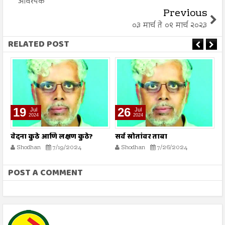
आवश्यक
Previous
०३ मार्च ते ०९ मार्च २०२३
RELATED POST
19
26
Jul
Jul
2024
2024
वेदना कुठे आणि लक्षण कुठे?
सर्व स्रोतांवर ताबा
ह
ख
Shodhan
7/19/2024
Shodhan
7/26/2024
POST A COMMENT