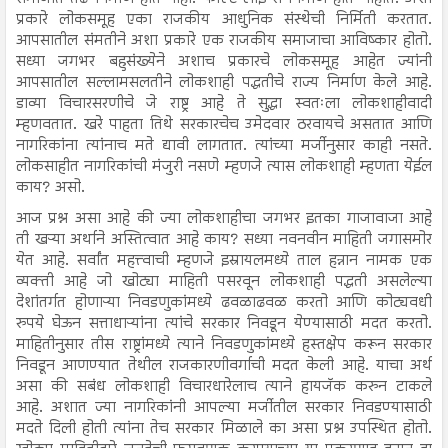
प्रकारे लोकसमूह एका राजकीय आधुनिक संस्थेची निर्मिती करतात.
आपसातील संमतीने अशा प्रकारे एक राजकीय समाजाचा आविष्कार होतो.
सध्या जगभर बहुसंख्येने अशाच प्रकारचे लोकसमूह आहेत ज्यांनी
आपसातील सल्लामसलतीने लोकशाही पद्धतीचे राज्य निर्माण केले आहे.
डाव्या विचारसरणीचे जे राष्ट्र आहे ते सुद्धा स्वतःला लोकशाहीवादी
म्हणवतात. खरे पाहता तिथे सरकारचेच उमेदवार ठरवायचे असतात आणि
नागरिकांना त्यांनाच मते द्यावी लागतात. त्यांच्या मर्जीनुसार काही नसते.
लोकसाहीत नागरिकांची मंजुरी नसणे म्हणजे त्यास लोकशाही म्हणता येईल
काय? असो.
आज प्रश्न असा आहे की ज्या लोकशाहीचा जगभर इतका गाजावाजा आहे
ती खऱ्या अर्थाने अस्तित्वात आहे काय? सध्या नवनवीन माहिती जगासमोर
येत आहे. सर्वांत महत्त्वाची म्हणजे इस्रायलमध्ये ताल हन्नान नामक एक
व्यक्ती आहे जो खोट्या माहिती पसरवून लोकशाही पद्धती असलेल्या
देशांतर्गत होणाऱ्या निवडणुकांमध्ये ढवळाढवळ करतो आणि कोट्यवधी
रुपये घेऊन सत्ताधाऱ्यांना त्यांचे सरकार निवडून येण्यासाठी मदत करतो.
माहितीनुसार तीस राष्ट्रांमध्ये त्याने निवडणुकांमध्ये हस्तक्षेप करून सरकार
निवडून आणण्यात तेथील राजकारणीवर्गाची मदत केली आहे. याचा अर्थ
असा की सबंध लोकशाही विचारधारेलाच त्याने हायजॅक करुन टाकले
आहे. अशात ज्या नागरिकांनी आपल्या मर्जीतील सरकार निवडण्यासाठी
मदते दिली होती त्यांना तेच सरकार मिळाले का असा प्रश्न उपस्थित होतो.