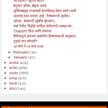
‘शॉर्टसेलिंग’ म्हणजे काय?
बेगुमान श्रीमंत, बेहाल जनता
मुस्लिमबहुल राज्यांमध्ये बालविवाह देशात सर्वात कमी
अल्लाह उदार मनाचा आहे : पैगंबरवाणी (हदीस)
अर्रअद : ईशवाणी (सुबोध कुरआन)
वर्धा येथील विद्रोही साहित्य संमेलनाचे अध्यक्ष चंद...
ChatGPT चिंता आणि शक्यता
वैविध्यपूर्ण जगाच्या सर्वांगीण विकासासाठी मातृभाषा...
पुढची वाट कोणती?
०३ मार्च ते ०९ मार्च २०२३
February
(31)
►
January
(37)
►
2022
(475)
►
2021
(469)
►
2020
(668)
►
2019
(512)
►
2018
(471)
►
2017
(141)
►