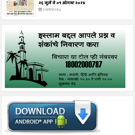
२६ जुलै ते ०१ ऑगस्ट २०२४
7/26/2024