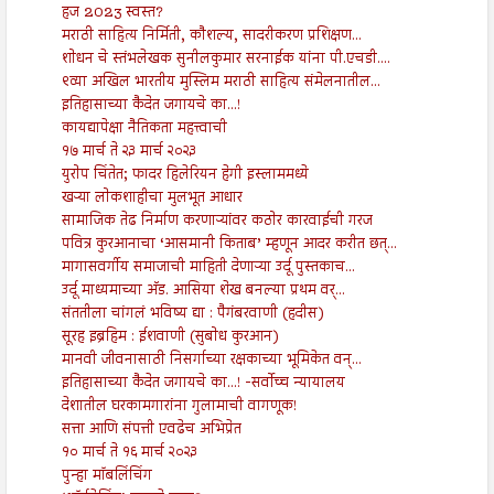
हज 2023 स्वस्त?
मराठी साहित्य निर्मिती, कौशल्य, सादरीकरण प्रशिक्षण...
शोधन चे स्तंभलेखक सुनीलकुमार सरनाईक यांना पी.एचडी....
९व्या अखिल भारतीय मुस्लिम मराठी साहित्य संमेलनातील...
इतिहासाच्या कैदेत जगायचे का...!
कायद्यापेक्षा नैतिकता महत्त्वाची
१७ मार्च ते २३ मार्च २०२३
युरोप चिंतेत; फादर हिलेरियन हेगी इस्लाममध्ये
खऱ्या लोकशाहीचा मुलभूत आधार
सामाजिक तेढ निर्माण करणाऱ्यांवर कठोर कारवाईची गरज
पवित्र कुरआनाचा ‘आसमानी किताब’ म्हणून आदर करीत छत्...
मागासवर्गीय समाजाची माहिती देणाऱ्या उर्दू पुस्तकाच...
उर्दू माध्यमाच्या अ‍ॅड. आसिया शेख बनल्या प्रथम वर्...
संततीला चांगलं भविष्य द्या : पैगंबरवाणी (हदीस)
सूरह इब्रहिम : ईशवाणी (सुबोध कुरआन)
मानवी जीवनासाठी निसर्गाच्या रक्षकाच्या भूमिकेत वन्...
इतिहासाच्या कैदेत जगायचे का...! -सर्वोच्च न्यायालय
देशातील घरकामगारांना गुलामाची वागणूक!
सत्ता आणि संपत्ती एवढेच अभिप्रेत
१० मार्च ते १६ मार्च २०२३
पुन्हा मॉबलिंचिंग