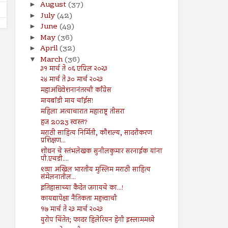
August
(37)
►
July
(42)
►
June
(49)
►
May
(36)
►
April
(32)
►
March
(36)
▼
३१ मार्च ते ०६ एप्रिल २०२३
२४ मार्च ते ३० मार्च २०२३
महाअधिवेशनानंतरची काँग्रेस
मायबॉडी माय चॉईस!
महिला अत्याचारात महाराष्ट्र तीसरा
हज 2023 स्वस्त?
मराठी साहित्य निर्मिती, कौशल्य, सादरीकरण
प्रशिक्षण...
शोधन चे स्तंभलेखक सुनीलकुमार सरनाईक यांना
पी.एचडी....
९व्या अखिल भारतीय मुस्लिम मराठी साहित्य
संमेलनातील...
इतिहासाच्या कैदेत जगायचे का...!
कायद्यापेक्षा नैतिकता महत्त्वाची
१७ मार्च ते २३ मार्च २०२३
युरोप चिंतेत; फादर हिलेरियन हेगी इस्लाममध्ये