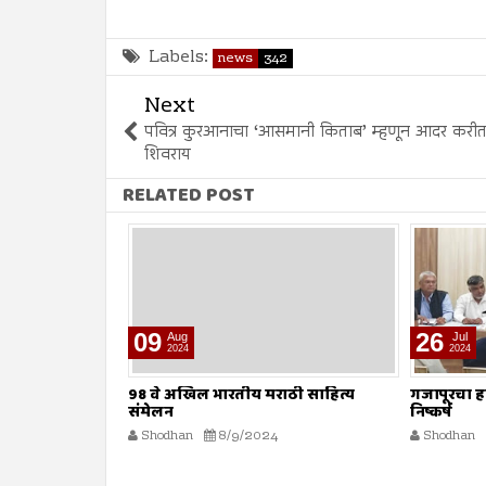
Labels:
news
342
Next
पवित्र कुरआनाचा ‘आसमानी किताब’ म्हणून आदर करीत 
शिवराय
RELATED POST
26
12
Jul
Jul
2024
2024
ठी साहित्य
गजापूरचा हल्ला पूर्वनियोजित : संस्थांचा
‘हिट अँड रन
निष्कर्ष
सामूहिक आ
मौलाना इल
Shodhan
7/26/2024
Shodhan