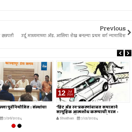
Previous
छत्रपती
उर्दू माध्यमाच्या अ‍ॅड. आसिया शेख बनल्या प्रथम वर्ग न्यायाधिश
28
Jun
2024
’ प्रकरणांबाबत समाजाने
मौलाना इलियास खान फलाही यांचे अंमली
त्मशोध करण्याची गरज -
पदार्थांच्या गैरवापराविरोधात सामूहिक
ियास खान फलाही
कारवाईचे आवाहन
7/12/2024
Shodhan
6/28/2024