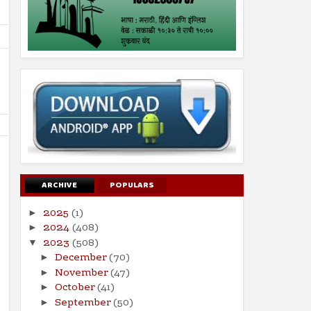
ARCHIVE
POPULARS
2025
(1)
►
21
14
Jun
Jun
2024
2024
2024
(408)
►
2023
(508)
▼
इस्लामोफोबिक ‘हमारे बारा’ चित्रपटाच्या
ऑनलाइन जुगारामुळे आर्थिक,
December
(70)
►
प्रदर्शनाला सर्वोच्च न्यायालयाची स्थगिती
समस्येसह आत्महत्यांमध्ये होतेय
November
(47)
►
Shodhan
6/21/2024
Shodhan
6/14/2024
October
(41)
►
September
(50)
►