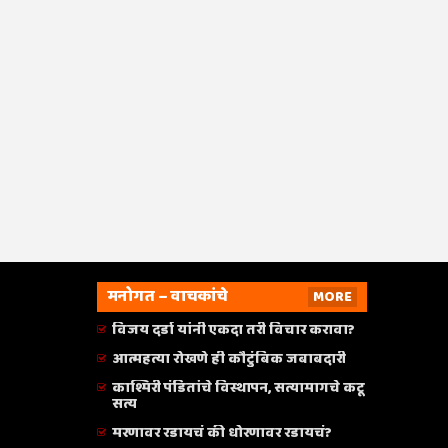
मनोगत – वाचकांचे
MORE
विजय दर्डा यांनी एकदा तरी विचार करावा?
आत्महत्या रोखणे ही कौटुंबिक जबाबदारी
काश्मिरी पंडितांचे विस्थापन, सत्यामागचे कटू
सत्य
मरणावर रडायचं की धोरणावर रडायचं?