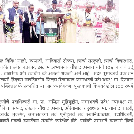
विविध जाती, उपजाती, आदिवासी टोळ्या, त्यांची संस्कृती, त्यांची विचारधारा,
ाकरिता ज्येष्ठ पत्रकार, इस्लाम अभ्यासक नौशाद उस्मान यांनी 104 पानांचं उर्दू
 : ताअर्रूफ और रवाबीत की अमली शकलें’ असे आहे. सदर पुस्तकाचे प्रकाशन
मी हिंदच्या एकदिवसीय जिल्हा मेळाव्यात जमाअतचे प्रदेशाध्यक्ष मा. रिज़वान
 पब्लिशरतर्फे प्रकाशित या आगळ्यावेगळ्या पुस्तकाची किंमतदेखील 100 रुपये
िणीचे पदाधिकारी मा. प्रा. अजिज़ मुहियुद्दीन, जमाअतचे प्रदेश उपाध्यक्ष मा.
फिक सय्यद, लेखक नौशाद उस्मान, औरंगाबाद शहराध्यक्ष मा. वाजीद क़ादरी,
ावेद मुकर्रम, जमाअतच्या सर्व युनीट्सचे सर्व स्थानिकाध्यक्ष, पदाधिकारी,
ावकरी मंडळी हजारोंच्या संख्येने उपस्थित होते. यावेळी जमाअते इस्लामी हिंदचे