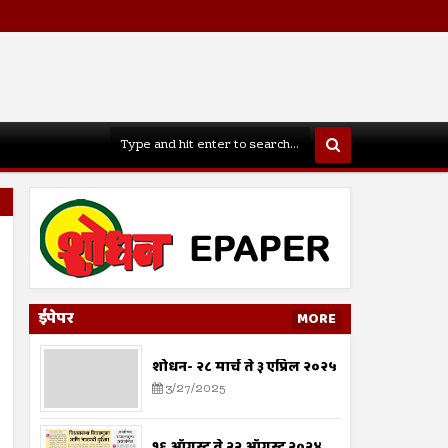
ईपेपर
MORE
शोधन- २८ मार्च ते ३ एप्रिल २०२५
3/27/2025
१६ ऑगस्ट ते २२ ऑगस्ट २०२४