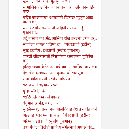
खऱ्या लोकशाहीचा मुलभूत आधार
सामाजिक तेढ निर्माण करणाऱ्यांवर कठोर कारवाईची
गरज
पवित्र कुरआनाचा ‘आसमानी किताब’ म्हणून आदर
करीत छत्...
मागासवर्गीय समाजाची माहिती देणाऱ्या उर्दू
पुस्तकाच...
उर्दू माध्यमाच्या अ‍ॅड. आसिया शेख बनल्या प्रथम वर्...
संततीला चांगलं भविष्य द्या : पैगंबरवाणी (हदीस)
सूरह इब्रहिम : ईशवाणी (सुबोध कुरआन)
मानवी जीवनासाठी निसर्गाच्या रक्षकाच्या भूमिकेत
वन्...
इतिहासाच्या कैदेत जगायचे का...! -सर्वोच्च न्यायालय
देशातील घरकामगारांना गुलामाची वागणूक!
सत्ता आणि संपत्ती एवढेच अभिप्रेत
१० मार्च ते १६ मार्च २०२३
पुन्हा मॉबलिंचिंग
‘शॉर्टसेलिंग’ म्हणजे काय?
बेगुमान श्रीमंत, बेहाल जनता
मुस्लिमबहुल राज्यांमध्ये बालविवाह देशात सर्वात कमी
अल्लाह उदार मनाचा आहे : पैगंबरवाणी (हदीस)
अर्रअद : ईशवाणी (सुबोध कुरआन)
वर्धा येथील विद्रोही साहित्य संमेलनाचे अध्यक्ष चंद...