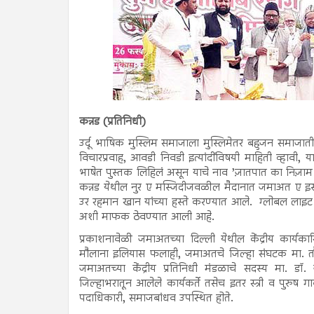
कन्नड (प्रतिनिधी)
उर्दू भाषिक मुस्लिम समाजाला मुस्लिमेतर बहुजन समाजातील 
विचारप्रवाह, आवडी निवडी इत्यांदींविषयी माहिती व्हावी, य
भाषेत पुस्तक लिहिलं असून याचे नाव ’ज़ातपात का निज़ाम
कन्नड येथील नुर ए मस्जिदीजवळील मैदानात जमाअत ए इस्ला
उर रहमान खान यांच्या हस्ते करण्यात आले. ग्लोबल लाइट
अशी माफक ठेवण्यात आली आहे.
प्रकाशनावेळी जमाअतच्या दिल्ली येथील केंद्रीय कार्यकार
मौलाना इलियास फलाही, जमाअतचे जिल्हा संघटक मा. तौ
जमाअतच्या केंद्रीय प्रतिनिधी मंडळाचे सदस्य मा. डॉ. ज
जिल्हाभरातून आलेले कार्यकर्ते तसेच इतर स्त्री व पुरुष ग
पदाधिकारी, समाजबांधव उपस्थित होते.