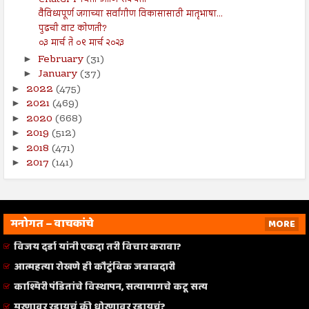
वैविध्यपूर्ण जगाच्या सर्वांगीण विकासासाठी मातृभाषा...
पुढची वाट कोणती?
०३ मार्च ते ०९ मार्च २०२३
February
(31)
►
January
(37)
►
2022
(475)
►
2021
(469)
►
2020
(668)
►
2019
(512)
►
2018
(471)
►
2017
(141)
►
मनोगत – वाचकांचे
MORE
विजय दर्डा यांनी एकदा तरी विचार करावा?
आत्महत्या रोखणे ही कौटुंबिक जबाबदारी
काश्मिरी पंडितांचे विस्थापन, सत्यामागचे कटू सत्य
मरणावर रडायचं की धोरणावर रडायचं?