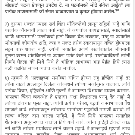
८
९
बोधप्रद
घटना ऐकवून उपदेश दे. या घटनांमध्ये मोठे संकेत आहेत
त्या
१०
प्रत्येक माणसासाठी जो संयम बाळगणारा व कृतज्ञ होणारा असेल.
३) दुसऱ्या शब्दांत ज्याला सर्व चिंता भौतिकतेची लागून राहिली आहे आणि
परलोक जीवनाची त्याला पर्वा नाही. जे जगातील फायद्यांसाठी, स्वादांसाठी
आणि आरामासाठी परलोकची हानी विकत घेऊ शकतात, परंतु या जगातील
जीवनाची कोणतीच क्षति, कष्ट व संकट तसेच स्वादापासून वंचित होण्याला
सहन करू शकत नाही. ज्यांनी जगातील आणि परलोकातील जीवनाची
तुलना करून शांतचित्ताने या जगाला पसंत केले आहे. परलोकाविषयी त्यांनी
निर्णय घेतला की जिथे जिथे ते भौतिक लाभाच्या आड येईल तिथे त्यास
बळी चढवित जीवन व्यतीत करीत जातील.
४) म्हणजे ते अल्लाहच्या मर्जीच्या अधिन होऊन राहू इच्छित नाही तर
त्यांना वाटते अल्लाहने दिलेला जीवनधर्म त्यांच्या मर्जीनुसार चालावा. त्यांचे
प्रत्येक विचार, दृष्टिकोन आणि युक्ती ते आपल्या विश्वासात दाखल करतात.
आपल्या चिंतन व्यवस्थेत ते एखाद्या अशा विश्वासाला पनपू देत नाही जे
त्यांच्या डोक्यात घूसत नाही. त्यांची प्रत्येक परंपरा, पद्धती व स्वभावाला वैध
समजले जावे. त्यांच्याकडून त्यांच्याच पसंतीच्या पद्धतीची मागणी करावी. तो
त्यांचा बंदिस्त दास असला पाहिजे. हे जिथे जिथे आपल्या मनातील
शैतानाच्या अनुकरणात जातील तिथे याने जावे. त्यांना कुठेही टोकले जाऊ
नये आणि त्यांच्या मार्गावरच त्याने चालत राहावे. ते अल्लाहचे म्हणणे त्याच