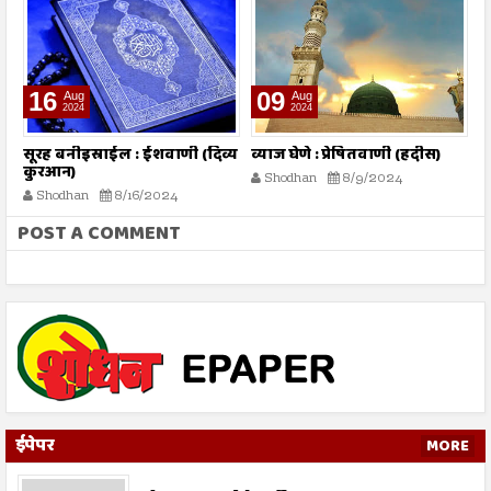
16
09
Aug
Aug
2024
2024
तो
सूरह बनीइस्राईल : ईशवाणी (दिव्य
व्याज घेणे : प्रेषितवाणी (हदीस)
म
कुरआन)
प
Shodhan
8/9/2024
Shodhan
8/16/2024
POST A COMMENT
ईपेपर
MORE