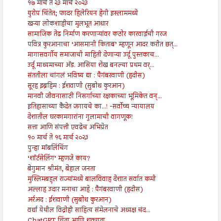
१७ मार्च ते २३ मार्च २०२३
युरोप चिंतेत; फादर हिलेरियन हेगी इस्लाममध्ये
खऱ्या लोकशाहीचा मुलभूत आधार
सामाजिक तेढ निर्माण करणाऱ्यांवर कठोर कारवाईची गरज
पवित्र कुरआनाचा ‘आसमानी किताब’ म्हणून आदर करीत छत्...
मागासवर्गीय समाजाची माहिती देणाऱ्या उर्दू पुस्तकाच...
उर्दू माध्यमाच्या अ‍ॅड. आसिया शेख बनल्या प्रथम वर्...
संततीला चांगलं भविष्य द्या : पैगंबरवाणी (हदीस)
सूरह इब्रहिम : ईशवाणी (सुबोध कुरआन)
मानवी जीवनासाठी निसर्गाच्या रक्षकाच्या भूमिकेत वन्...
इतिहासाच्या कैदेत जगायचे का...! -सर्वोच्च न्यायालय
देशातील घरकामगारांना गुलामाची वागणूक!
सत्ता आणि संपत्ती एवढेच अभिप्रेत
१० मार्च ते १६ मार्च २०२३
पुन्हा मॉबलिंचिंग
‘शॉर्टसेलिंग’ म्हणजे काय?
बेगुमान श्रीमंत, बेहाल जनता
मुस्लिमबहुल राज्यांमध्ये बालविवाह देशात सर्वात कमी
अल्लाह उदार मनाचा आहे : पैगंबरवाणी (हदीस)
अर्रअद : ईशवाणी (सुबोध कुरआन)
वर्धा येथील विद्रोही साहित्य संमेलनाचे अध्यक्ष चंद...
ChatGPT चिंता आणि शक्यता