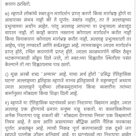
कारण ठरवितो.
७) म्हणजे लोकांचे स्वत:हून मार्गदर्शन प्राप्त् करणे किंवा मार्गभ्रष्ट होणे या
आधारावर संभव नाही की ते पूर्णत: स्वतंत्र नाहीत, तर ते अल्लाहच्या
प्रभुत्वाच्या अधीन आहेत. परंतु अल्लाह आपल्या या प्रभुत्वाला अंधाधुंद
वापरत नाही. तो काही कारण नसताना कोणाला मार्गदर्शन करीत नाही
किंवा विनाकारण कोणाला मार्गभ्रष्ट करीत नाही. अल्लाह प्रभुत्वशाली तर
आहेच, परंतु तत्त्वदर्शी आणि सर्वज्ञसुद्धा आहे. त्याच्याकडून ज्याला मार्गदर्शन
प्राप्त् होते, उचित कारणांनी प्राप्त् होते. ज्याला सरळमार्गाने वंचित ठेवून
भटकण्यासाठी सोडून दिले जाते, तो स्वत:च्या धिक्कारीत स्थितीला पसंत
केल्याने तो त्या धिक्कारालाच पात्र ठरतो.
८) मूळ अरबी शब्द `अय्याम' आहे. याचा अर्थ होतो `प्रसिद्ध ऐतिहासिक
घटना' अल्लाहच्या इतिहास म्हणजे मानव इतिहासाचे ते महत्त्वपूर्ण अध्याय
ज्यात अल्लाहने पूर्वीच्या लोकसमुदायांना किंवा व्यक्तींना त्यांच्या
कर्मानुसार मोबदला किंवा शिक्षा दिली आहे.
९) म्हणजे या ऐतिहासिक घटनांमध्ये अशा निशाण्या विद्यमान आहेत. ज्यात
अल्लाह एक होण्याचे प्रमाण मनुष्य पाहू शकतो. या वास्तविकतेच्या
अनेक निशाण्या पाहू शकतो की `मोबदला देण्याचा नियम' एक विश्वव्यापी
नियम आहे. ते सत्य आणि असत्याच्या बौद्धिक आणि नैतिक फरकावर
पूर्णत: अवलंबून आहे. त्याची निकड पूर्ण करण्यासाठी एक दुसरे जग
म्हणजे परलोक जीवन अनिवार्य आहे. या घटनांमध्ये त्या निशाण्या आहेत