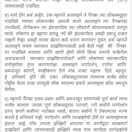
स्वरुपात मान्य करतील जेव्हा अल्लाह अशाप्रकारचा धर्म (दीन)
त्यांच्यासाठी पाठविल.
५) याचे दोन अर्थ आहेत. एक म्हणजे अल्लाहने जे पैगंबर ज्या लोकसमूहात
पाठविले त्यांच्या लोकभाषेत आपली वाणी अल्लाहने त्या पैगंबरांवर
उतरविली. जेणेकरून त्या ईशवाणीला त्या लोकांनी चांगल्याप्रकारे जाणून
घ्यावे. लोकांना हा बहाणा सापडू नये की ईशवाणीला आम्ही समजू शकत
नव्हतो तेव्हा आम्ही त्यावर ईमान कसे धारण करणार? दुसरा अर्थ म्हणजे
अल्लाहने फक्त चमत्कार दाखविण्यासाठी असे केले नाही की पैगंबर
तर पाठविले भारतात आणि वाणी होती चीनी किंवा जपानी भाषेतील!
अशाप्रकारचे चमत्कार दाखविण्याऐवजी आणि लोकांच्या चमत्कारप्रिय
मनोवृत्तीला तृप्त् करण्यापेक्षा अल्लाहने मार्गदर्शन, उपदेश आणि
समजावून सांगणे, स्पष्टीकरण देणे यांस जास्त महत्त्व दिले. म्हणून
हे अनिवार्य होते की एका लोकसमुदायाला त्याच्याच भाषेत संदेश
पोहोच केला जावा ज्यामुळे लोक चांगल्या प्रकारे अल्लाहचा संदेश समजून
घेतील.
६) म्हणजे पैगंबर प्रचार-प्रसार आणि समजावून सांगण्याचे पूर्ण कार्य त्याच
भाषेत करतात ज्याला पूर्ण लोकसमुदाय जाणतो. तरी सर्वांनी मार्गदर्शन
प्राप्त् करणे सर्वांच्या नशीबात नसते, कारण सर्वांनी ते ऐकल्यावर मान्य
करावे हे अनिवार्य नाही. मार्गदर्शन आणि पथभ्रष्टतेची दोरी तर अल्लाहच्याच
हातात आहे. तोच ज्याला इच्छितो आपल्या या वाणीद्वारा सरळमार्ग
दाखवितो आणि ज्याच्यासाठी इच्छितो त्यास याच वाणीला मार्गभ्रष्टतेचे