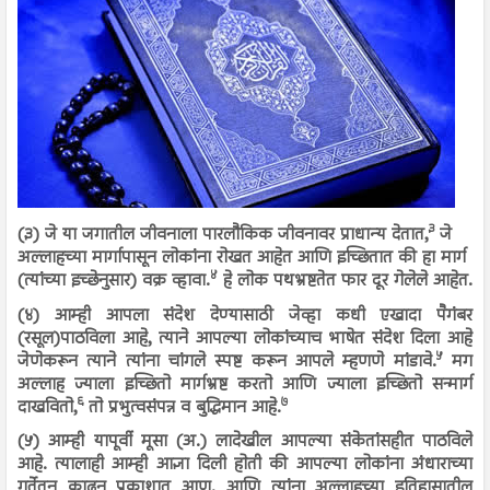
३
(३) जे या जगातील जीवनाला पारलौकिक जीवनावर प्राधान्य देतात,
जे
अल्लाहच्या मार्गापासून लोकांना रोखत आहेत आणि इच्छितात की हा मार्ग
४
(त्यांच्या इच्छेनुसार) वक्र व्हावा.
हे लोक पथभ्रष्टतेत फार दूर गेलेले आहेत.
(४) आम्ही आपला संदेश देण्यासाठी जेव्हा कधी एखादा पैगंबर
(रसूल)पाठविला आहे, त्याने आपल्या लोकांच्याच भाषेत संदेश दिला आहे
५
जेणेकरून त्याने त्यांना चांगले स्पष्ट करून आपले म्हणणे मांडावे.
मग
अल्लाह ज्याला इच्छितो मार्गभ्रष्ट करतो आणि ज्याला इच्छितो सन्मार्ग
६
७
दाखवितो,
तो प्रभुत्वसंपन्न व बुद्धिमान आहे.
(५) आम्ही यापूर्वी मूसा (अ.) लादेखील आपल्या संकेतांसहीत पाठविले
आहे. त्यालाही आम्ही आज्ञा दिली होती की आपल्या लोकांना अंधाराच्या
गर्तेतून काढून प्रकाशात आण. आणि त्यांना अल्लाहच्या इतिहासातील