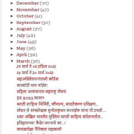
December
(70)
►
November
(47)
►
October
(41)
►
September
(50)
►
August
(37)
►
July
(42)
►
June
(49)
►
May
(36)
►
April
(32)
►
March
(36)
▼
३१ मार्च ते ०६ एप्रिल २०२३
२४ मार्च ते ३० मार्च २०२३
महाअधिवेशनानंतरची काँग्रेस
मायबॉडी माय चॉईस!
महिला अत्याचारात महाराष्ट्र तीसरा
हज 2023 स्वस्त?
मराठी साहित्य निर्मिती, कौशल्य, सादरीकरण प्रशिक्षण...
शोधन चे स्तंभलेखक सुनीलकुमार सरनाईक यांना पी.एचडी....
९व्या अखिल भारतीय मुस्लिम मराठी साहित्य संमेलनातील...
इतिहासाच्या कैदेत जगायचे का...!
कायद्यापेक्षा नैतिकता महत्त्वाची