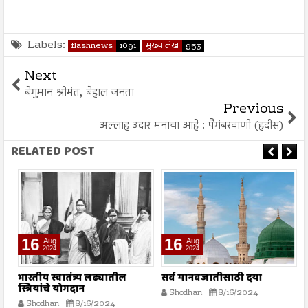
Labels:
flashnews
1091
मुख्य लेख
953
Next
बेगुमान श्रीमंत, बेहाल जनता
Previous
अल्लाह उदार मनाचा आहे : पैगंबरवाणी (हदीस)
RELATED POST
16
16
Aug
Aug
2024
2024
भारतीय स्वातंत्र्य लढ्यातील
सर्व मानवजातीसाठी दया
र
स्त्रियांचे योगदान
न
Shodhan
8/16/2024
ग
Shodhan
8/16/2024