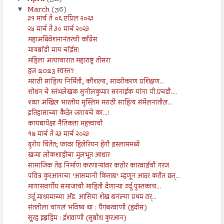
March
(36)
▼
३१ मार्च ते ०६ एप्रिल २०२३
२४ मार्च ते ३० मार्च २०२३
महाअधिवेशनानंतरची काँग्रेस
मायबॉडी माय चॉईस!
महिला अत्याचारात महाराष्ट्र तीसरा
हज 2023 स्वस्त?
मराठी साहित्य निर्मिती, कौशल्य, सादरीकरण प्रशिक्षण...
शोधन चे स्तंभलेखक सुनीलकुमार सरनाईक यांना पी.एचडी....
९व्या अखिल भारतीय मुस्लिम मराठी साहित्य संमेलनातील...
इतिहासाच्या कैदेत जगायचे का...!
कायद्यापेक्षा नैतिकता महत्त्वाची
१७ मार्च ते २३ मार्च २०२३
युरोप चिंतेत; फादर हिलेरियन हेगी इस्लाममध्ये
खऱ्या लोकशाहीचा मुलभूत आधार
सामाजिक तेढ निर्माण करणाऱ्यांवर कठोर कारवाईची गरज
पवित्र कुरआनाचा ‘आसमानी किताब’ म्हणून आदर करीत छत्...
मागासवर्गीय समाजाची माहिती देणाऱ्या उर्दू पुस्तकाच...
उर्दू माध्यमाच्या अ‍ॅड. आसिया शेख बनल्या प्रथम वर्...
संततीला चांगलं भविष्य द्या : पैगंबरवाणी (हदीस)
सूरह इब्रहिम : ईशवाणी (सुबोध कुरआन)