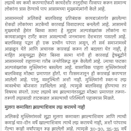
लग्नाचे वय कमी करण्याऐवजी कायदेशीर तरतुदीचा गैरवापर करून सामान्य
लोकांना त्रास देण्याचे पाप आसामच्या मुख्यमंत्र्यांनी केले आहे.
आसाममध्ये अलिकडे बालविवाह प्रतिबंधक कायद्याअंतर्गत झालेल्या
शेकडो लोकांच्या अटकेची कारवाई विवादास्पद बनलेली आहे. आसामचे
मुख्यमंत्री हेमंत बिस्वा सरमा हे मुद्दाम अल्पसंख्यांक लोकांना या
कायद्याआडून टार्गेट करत असल्याची जनभावना देशभरात पसरली आहे.
बालविवाह पद्धत ही एक प्राचीन परंपरा असून, ती सर्व समाजामध्ये
आढळून येते आणि अचानक कारवाई करून ती बदलता येत नाही, हे
माहित असूनसुद्धा हेमंत बिस्वा सरमा यांनी ही कारवाई द्वेषबुद्धीने
आसाममध्ये राहणाऱ्या गरीब जनतेविरूद्ध सुरू केलेली आहे. ज्याचा फटका
अल्पसंख्यांक मुस्लिमांना बसलेला आहे. वास्तविक पाहता मुस्लिमांमध्ये
बालविवाह मोठ्या प्रमाणात होतो. या गैरसमजातून ही कारवाई करण्यात
आलेली आहे. परंतु, वस्तुस्थिती अशी नाही. मुस्लिमांनी स्वतःच लग्न
व्यवस्थेचा बोजवारा उडविलेला आहे. त्यामुळे बालविवाह होण्याचा तर
विषयच संपतो. उलट लग्नाचे वय झाल्यानंतरसुद्धा मोठ्या प्रमाणात तरूण-
तरूणी लग्नासाठी ताटकळत असल्याची परिस्थिती पहावयास मिळते.
मुलगा कमाविता झाल्याशिवाय लग्न करायचे नाही
अलिकडे मुस्लिमांमध्ये सुद्धा मुलगा कमावता झाल्याशिवाय आणि त्याची
कमाई चार-दोन वर्षे खाल्याशिवाय त्याचे लग्न करायचे नाही, अशी परंपराच
गेल्या काही वर्षांपासून रूढ झालेली आहे. त्यामुळे 30-30, 35-35 वर्षे