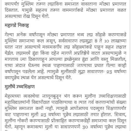
वयापर्यंत मुस्लिम तरूण लग्नाविना समाजात वावरताना मोठ्या प्रमाणात
दिसतात. यामुळे सहजच तरूण वाममार्गाकडे मोठ्या प्रमाणात वळत
असल्याचा रोख दिसून येतो.
महागडे निकाह
गेल्या अनेक वर्षांपासून मोठ्या प्रमाणात भव्य लग्न सोहळे करण्याकडे
मुस्लिम समाजाचा कल असून, सर्वसाधारण लग्नसुद्धा 8 ते 10 लाखाच्या
घरात जात असल्याचे मध्यमवर्गीय लग्न सोहळ्यांकडे पाहून सहज लक्षात
येईल. लग्नामध्ये हुंडा किंवा दहेज मागणे अप्रतिष्ठेचे वाटत असल्यामुळे न
मागताच ज्या ठिकाणाहून आपल्या इच्छेनुसार हुंडा आणि वस्तू मिळतील,
याचा अंदाज घेऊनच स्थळ पाहण्यासाठी जाण्याचा प्रघात गेल्या काही
वर्षांपासून पडलेला आहे. त्यामुळे मुलींसाठी सुद्धा साधारणतः 23 वर्षाच्या
वयापुढेच स्थळ येत असल्याचे दिसून येते.
मुलींचे उच्चशिक्षण
मेहरमच्या व्यवस्थेचा जाणूनबुजून भंग करून मुलींना उच्चशिक्षणासाठी
महाविद्यालयांनी विद्यापीठात पाठविण्याचा व त्यात गर्व करणाऱ्यांची संख्या
मुस्लिम समाजात कमी नाही. त्यामुळे आपोआपच पदव्युत्तर शिक्षणापर्यंत
वाट पाहणाऱ्या मुली 23 वर्षाच्या पुढेच लग्नासाठी तयार होतात. शिवाय,
मुलींना नोकरी करण्यासाठी प्रोत्साहित करण्याकडेही समाजाचा कल दिसून
येतो. म्हणून कमावत्या मुली या साधारणपणे 30 वर्षाच्या पुढेच लग्नाचा