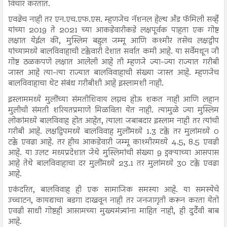
विचार करतात.
एवढेच नाही तर एन.एच.एफ.एस. म्हणजेच नॅशनल हेल्थ अँड फॅमिली सर्व्हे
यांच्या 2019 ते 2021 च्या आकडेवारीकडे लक्षपूर्वक पाहता एक गोष्ट
लक्षात येईल की, मुस्लिम बहुल जम्मू आणि कश्मीर तसेच लक्षद्वीप
यांच्यामध्ये बालविवाहाची टक्केवारी देशात सर्वात कमी आहे. या सर्वेमधून जी
गोष्ट ठळकपणे लक्षात आलेली आहे ती म्हणजे ज्या-ज्या राज्यात गरीबी
जास्त आहे त्या-त्या राज्यात बालविवाहाची संख्या जास्त आहे. म्हणजेच
बालविवाहाचा थेट संबंध गरीबीशी आहे इस्लामशी नाही.
इस्लाममध्ये मुलींच्या संमतीशिवाय लग्नच होऊ शकत नाही आणि लहान
मुलीची संमती शरियतप्रमाणे मिळविता येत नाही. त्यामुळे ज्या मुस्लिम
लोकांमध्ये बालविवाह होत आहेत, त्याला जबाबदार इस्लाम नाही तर त्यांची
गरीबी आहे. लक्षद्विपमध्ये बालविवाह मुलींमध्ये 1.3 टक्के तर मुलांमध्ये 0
टक्के एवढा आहे. तर हीच आकडेवारी जम्मू काश्मीरमध्ये 4.5, 8.5 एवढी
आहे. या उलट मध्यप्रदेशात जेथे मुस्लिमांची संख्या 9 ट्नक्याच्या आसपास
आहे तेथे बालविवाहाचा दर मुलींमध्ये 23.1 तर मुलांमध्ये 30 टक्के एवढा
आहे.
एकंदरित, बालविवाह ही एक सामाजिक समस्या आहे. या समस्येचे
उच्चाटन, कायद्याचा बडगा दाखवून नाही तर जनजागृती करून करता येतो
एवढी साधी गोष्टही आसामच्या मुख्यमंत्र्यांना माहित नाही, ही दुर्दैवी बाब
आहे.