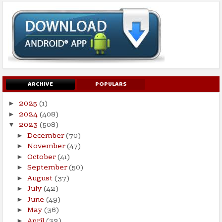
ARCHIVE
POPULARS
2025
(1)
►
2024
(408)
►
2023
(508)
▼
December
(70)
►
November
(47)
►
October
(41)
►
September
(50)
►
August
(37)
►
July
(42)
►
June
(49)
►
May
(36)
►
April
(32)
►