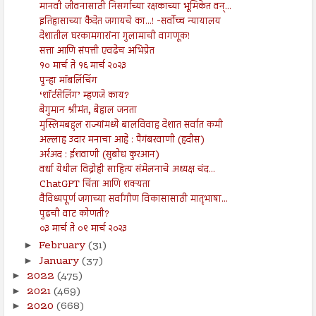
मानवी जीवनासाठी निसर्गाच्या रक्षकाच्या भूमिकेत वन्...
इतिहासाच्या कैदेत जगायचे का...! -सर्वोच्च न्यायालय
देशातील घरकामगारांना गुलामाची वागणूक!
सत्ता आणि संपत्ती एवढेच अभिप्रेत
१० मार्च ते १६ मार्च २०२३
पुन्हा मॉबलिंचिंग
‘शॉर्टसेलिंग’ म्हणजे काय?
बेगुमान श्रीमंत, बेहाल जनता
मुस्लिमबहुल राज्यांमध्ये बालविवाह देशात सर्वात कमी
अल्लाह उदार मनाचा आहे : पैगंबरवाणी (हदीस)
अर्रअद : ईशवाणी (सुबोध कुरआन)
वर्धा येथील विद्रोही साहित्य संमेलनाचे अध्यक्ष चंद...
ChatGPT चिंता आणि शक्यता
वैविध्यपूर्ण जगाच्या सर्वांगीण विकासासाठी मातृभाषा...
पुढची वाट कोणती?
०३ मार्च ते ०९ मार्च २०२३
February
(31)
►
January
(37)
►
2022
(475)
►
2021
(469)
►
2020
(668)
►