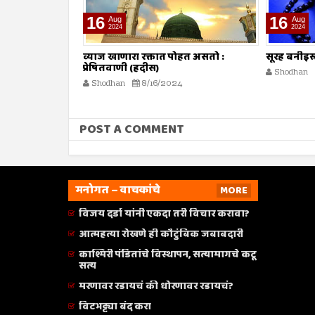
16
09
Aug
Aug
2024
2024
ोहत असतो :
सूरह बनीइस्राईल : ईशवाणी (दिव्य कुरआन)
व्याज घेणे :
Shodhan
8/16/2024
Shodhan
POST A COMMENT
मनोगत – वाचकांचे
MORE
विजय दर्डा यांनी एकदा तरी विचार करावा?
आत्महत्या रोखणे ही कौटुंबिक जबाबदारी
काश्मिरी पंडितांचे विस्थापन, सत्यामागचे कटू
सत्य
मरणावर रडायचं की धोरणावर रडायचं?
विटभट्ट्या बंद करा