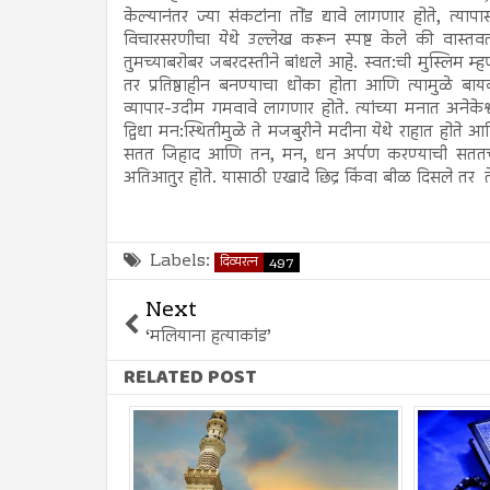
केल्यानंतर ज्या संकटांना तोंड द्यावे लागणार होते, त्य
विचारसरणीचा येथे उल्लेख करून स्पष्ट केले की वास्तवत
तुमच्याबरोबर जबरदस्तीने बांधले आहे. स्वत:ची मुस्लिम म्
तर प्रतिष्ठाहीन बनण्याचा धोका होता आणि त्यामुळे बाय
व्यापार-उदीम गमवावे लागणार होते. त्यांच्या मनात अनेकेश
द्विधा मन:स्थितीमुळे ते मजबुरीने मदीना येथे राहात हो
सतत जिहाद आणि तन, मन, धन अर्पण करण्याची सततच्या म
अतिआतुर होते. यासाठी एखादे छिद्र किंवा बीळ दिसले तर ते 
Labels:
दिव्यरत्न
497
Next
‘मलियाना हत्याकांड’
RELATED POST