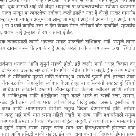
ी साथीदारांना कशी वागणूक मिळाली याविषयी सांगितले. त्यावर सुहैल बिन अम्र
नाही. चूक आमची आहे की जेव्हा आम्हाला या जीवनव्यवस्थेचा स्वीकार करण्यास
क धावत जावून या व्यवस्थेचा स्वीकार करते झाले.'' नंतर हे दोन्ही सरदार माननीय
 आम्ही तुमचा व्यवहार अनुभवला आम्हाला माहीत आहे की आमची चूक आहे. काय
या प्रश्नाचे काहीच उत्तर न देता केवळ रोमन सीमेकडे बोट दाखविले. म्हणजेच
 शक्य आहे तुम्हाला ते स्थान प्राप्त् होईल.
 त्यांच्यासाठी त्यांनी आपल्या मनात पाळलेली दांभिकता आहे. यामुळे त्यांना
 आपले जग खराब करून घेतल्यानंतर हे आपले परलोकजीवन नष्ट करून अशा स्थितीत
्वजण धनवान आणि बुजुर्ग मंडळी होती. इब्ने कसीर यांनी `अल् बिदाया वन्
 दांभिकाचा उल्लेख सापडतो. यांच्यापैकी निर्धन कोणीच नाही. हे सर्वजण मदीना
. ते भौतिकतेचे पुजारी आणि संधीसाधू व स्वार्थाचे पुजारी होते. इस्लाम जेव्हा
्धतीचा निष्ठापूर्वक स्वीकार केला तेव्हा या दांभिकांनी स्वत:लाही स्थिती
ल अधिकतर लोकांनी इस्लामी जीवनपद्धतीचा केलेला स्वीकार आणि त्यांच्या
 ते अनेकेश्वरत्व आणि ईशद्रोहावर अडून बसले असते तर त्यांची सत्ता, सन्मान,
च्छेद होतो तसेच त्यांच्या घरात त्यांच्याविरुद्ध विद्रोह झाला असता. दुसरीकडे या
 अरब आणि आसपासच्या देशांशी शत्रुत्व विकत घेण्यासारखे होते. त्यांच्या
वस्तू आहे याचे भान त्यांना राहिले नव्हते. या सत्य आणि यथार्थासाठी मनुष्य
्याची क्षमता त्यांच्यात शिल्लक राहिली नव्हती. ते जगातील सर्व मामल्यांवर
ृष्टीने पाहात असत. म्हणून त्यांना स्वत: च्या हितरक्षणासाठी ईमानचा दावा
्ता आणि प्रसिद्धी बाकी राहील. ईमानचा दावा करताना निष्ठापूर्ण ईमान ग्रहण