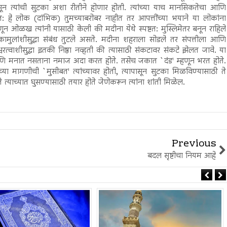
ापासून त्यांची सुटका अशा रीतीने होणार होती. त्यांच्या याच मानसिकतेचा आणि
: हे लोक (दांभिक) तुमच्याबरोबर नाहीत तर आपत्तींच्या भयाने या लोकांना
हणून ओळख त्यांनी यासाठी केली की मदीना येथे स्पष्टत: मुस्लिमेतर बनून राहिले
कामुलांशीसुद्धा संबंध तुटले असते. मदीना शहराला सोडले तर संपत्तीला आणि
्वरत्वाशीसुद्धा इतकी निष्ठा नव्हती की त्यासाठी संकटावर संकटे झेलत जावे. या
ते आणि मनात नसताना नमाज अदा करत होते. तसेच जकात `दंड' म्हणून भरत होते.
ागणीची `मुसीबत' त्यांच्यावर होती, त्यापासून सुटका मिळविण्यासाठी ते
त्याच्यात घुसण्यासाठी तयार होते जेणेकरून त्यांना शांती मिळेल.
Previous
बदल सृष्टीचा नियम आहे