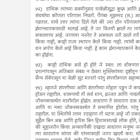
५२)
दांभिक त्यांच्या सवयीनुसार यावेळीसुद्धा कुफ्र आणि
संघर्षाचा कोणता परिणाम निघतो. पैगंबर मुहम्मद (स.) आण
पडतात. याचे उत्तर त्यांना दिले गेले की ज्या दोन परिणाम
ईमानधारकासाठी भलाई आहे. ते जर विजयी झाले तर त्यांची भ
सफलताच आहे. जगाच्या नजरेत ते असफल जरी ठरले तरी 
किंवा नाही, काही राज्य स्थापन केले किंवा नाही. त्यांच
धन अर्पण केले आहे किंवा नाही. हे काम ईमानधारकाने केले 
का होईना.
५३)
काही दांभिक असे ही होते जे स्वत: ला धोक्यात ट
प्रयत्नांपासून अजिबात संबंध न ठेवता मुस्लिमांच्या दृष्टी
सैन्य सेवेपासून या वेळी सूट मागतो परंतु संपत्तीरूपात सह
५४)
म्हणजे संपत्तीच्या आणि संततीच्या मोहात पडून जे कप
होऊन राहतील. शासनाची ती सर्व शान, इज्जत आणि नावलौकिक, 
जीवनव्यवस्थेत मातीमोल होईल. साधारण ते साधारण दास आणि
आणि या नव्या जीवनव्यवस्थेत ते सन्मानित होतील. पर
राहतील. या स्थितीचे उत्तम उदाहरण ती घटना आहे जी एकदा
सुहैल बिन अम्र आणि हारिस बिन हिशामसारखे लोक होते, ते 
की मुहाजरीन किंवा अन्सारपैकी एखादा साधारण मनुष्य
त्या सरदारांना सांगत की यांच्यासाठी जागा खाली करा