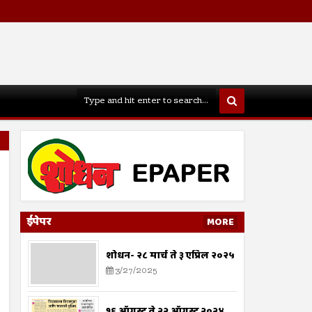
ईपेपर
MORE
शोधन- २८ मार्च ते ३ एप्रिल २०२५
3/27/2025
१६ ऑगस्ट ते २२ ऑगस्ट २०२४