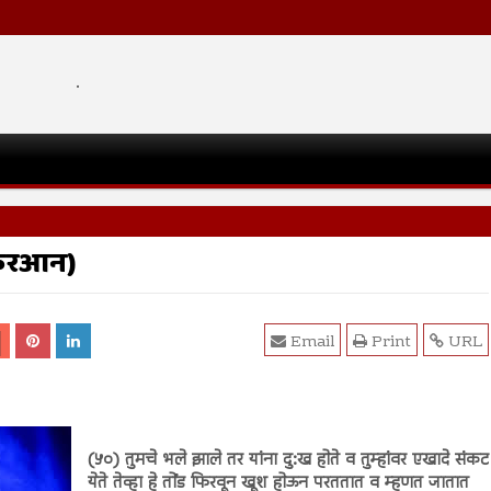
.
 कुरआन)
Email
Print
URL
(५०) तुमचे भले झाले तर यांना दु:ख होते व तुम्हांवर एखादे संकट
येते तेव्हा हे तोंड फिरवून खूश होऊन परततात व म्हणत जातात