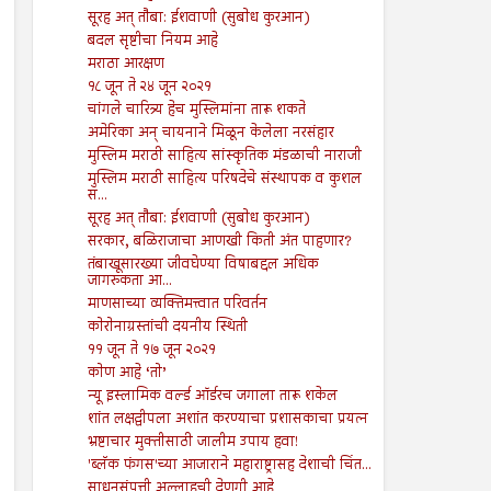
सूरह अत् तौबा: ईशवाणी (सुबोध कुरआन)
बदल सृष्टीचा नियम आहे
मराठा आरक्षण
१८ जून ते २४ जून २०२१
चांगले चारित्र्य हेच मुस्लिमांना तारू शकते
अमेरिका अन् चायनाने मिळून केलेला नरसंहार
मुस्लिम मराठी साहित्य सांस्कृतिक मंडळाची नाराजी
मुस्लिम मराठी साहित्य परिषदेचे संस्थापक व कुशल
स...
सूरह अत् तौबा: ईशवाणी (सुबोध कुरआन)
सरकार, बळिराजाचा आणखी किती अंत पाहणार?
तंबाखूसारख्या जीवघेण्या विषाबद्दल अधिक
जागरुकता आ...
माणसाच्या व्यक्तिमत्त्वात परिवर्तन
कोरोनाग्रस्तांची दयनीय स्थिती
११ जून ते १७ जून २०२१
कोण आहे ‘तो’
न्यू इस्लामिक वर्ल्ड ऑर्डरच जगाला तारू शकेल
शांत लक्षद्वीपला अशांत करण्याचा प्रशासकाचा प्रयत्न
भ्रष्टाचार मुक्तीसाठी जालीम उपाय हवा!
'ब्लॅक फंगस'च्या आजाराने महाराष्ट्रासह देशाची चिंत...
साधनसंपत्ती अल्लाहची देणगी आहे