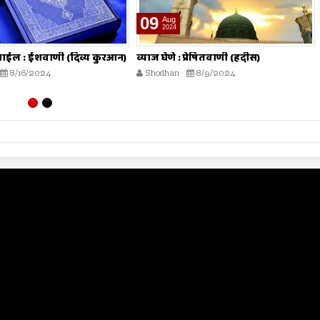
26
Jul
2024
 प्रेषितवाणी (हदीस)
मोजमापात तफावत करणे : प्रेषितवाणी
(हदीस)
8/9/2024
Shodhan
7/26/2024