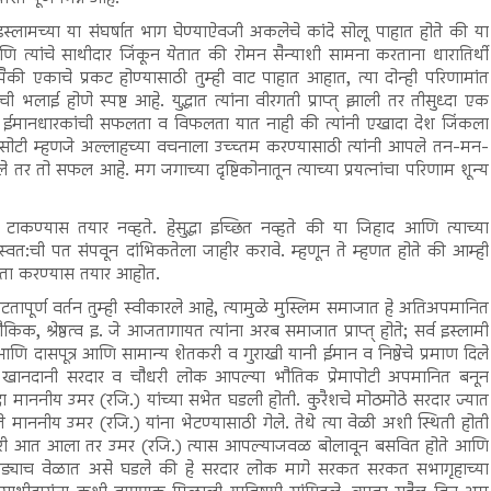
 इस्लामच्या या संघर्षात भाग घेण्याऐवजी अकलेचे कांदे सोलू पाहात होते की या
ि त्यांचे साथीदार जिंकून येतात की रोमन सैन्याशी सामना करताना धारातिर्थी
ांपैकी एकाचे प्रकट होण्यासाठी तुम्ही वाट पाहात आहात, त्या दोन्ही परिणामांत
लाई होणे स्पष्ट आहे. युद्धात त्यांना वीरगती प्राप्त् झाली तर तीसुध्दा एक
ईमानधारकांची सफलता व विफलता यात नाही की त्यांनी एखादा देश जिंकला
ी कसोटी म्हणजे अल्लाहच्या वचनाला उच्च्तम करण्यासाठी त्यांनी आपले तन-मन-
तर तो सफल आहे. मग जगाच्या दृष्टिकोनातून त्याच्या प्रयत्नांचा परिणाम शून्य
ाकण्यास तयार नव्हते. हेसुद्धा इच्छित नव्हते की या जिहाद आणि त्याच्या
तून स्वत:ची पत संपवून दांभिकतेला जाहीर करावे. म्हणून ते म्हणत होते की आम्ही
ाय्यता करण्यास तयार आहोत.
टतापूर्ण वर्तन तुम्ही स्वीकारले आहे, त्यामुळे मुस्लिम समाजात हे अतिअपमानित
श्रेष्ठत्व इ. जे आजतागायत त्यांना अरब समाजात प्राप्त् होते; सर्व इस्लामी
 दासपूत्र आणि सामान्य शेतकरी व गुराखी यानी ईमान व निष्ठेचे प्रमाण दिले
ंतु खानदानी सरदार व चौधरी लोक आपल्या भौतिक प्रेमापोटी अपमानित बनून
 माननीय उमर (रजि.) यांच्या सभेत घडली होती. कुरैशचे मोठमोठे सरदार ज्यात
माननीय उमर (रजि.) यांना भेटण्यासाठी गेले. तेथे त्या वेळी अशी स्थिती होती
 जरी आत आला तर उमर (रजि.) त्यास आपल्याजवळ बोलावून बसवित होते आणि
. थोड्याच वेळात असे घडले की हे सरदार लोक मागे सरकत सरकत सभागृहाच्या