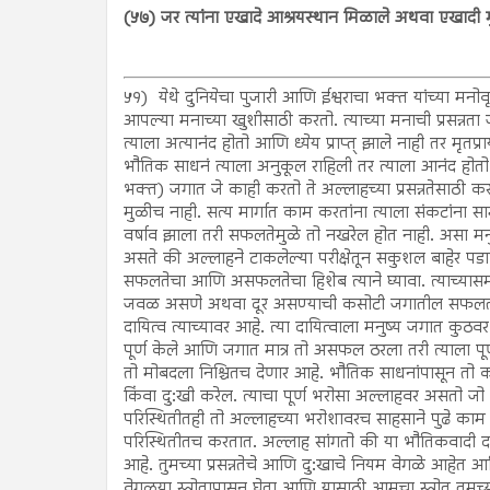
(५७) जर त्यांना एखादे आश्रयस्थान मिळाले अथवा एखादी
५१)
येथे दुनियेचा पुजारी आणि ईश्वराचा भक्त यांच्या मनो
आपल्या मनाच्या खुशीसाठी करतो. त्याच्या मनाची प्रसन्नता जग
त्याला अत्यानंद होतो आणि ध्येय प्राप्त् झाले नाही तर मृ
भौतिक साधनं त्याला अनुकूल राहिली तर त्याला आनंद होतो
भक्त) जगात जे काही करतो ते अल्लाहच्या प्रसन्नतेसाठी 
मुळीच नाही. सत्य मार्गात काम करतांना त्याला संकटांना 
वर्षाव झाला तरी सफलतेमुळे तो नखरेल होत नाही. असा मन
असते की अल्लाहने टाकलेल्या परीक्षेतून सकुशल बाहेर पड
सफलतेचा आणि असफलतेचा हिशेब त्याने घ्यावा. त्याच्यासमोर त
जवळ असणे अथवा दूर असण्याची कसोटी जगातील सफलता अ
दायित्व त्याच्यावर आहे. त्या दायित्वाला मनुष्य जगात कुठवर न
पूर्ण केले आणि जगात मात्र तो असफल ठरला तरी त्याला पू
तो मोबदला निश्चितच देणार आहे. भौतिक साधनांपासून तो कद
किंवा दु:खी करेल. त्याचा पूर्ण भरोसा अल्लाहवर असतो जो य
परिस्थितीतही तो अल्लाहच्या भरोशावरच साहसाने पुढे काम
परिस्थितीतच करतात. अल्लाह सांगतो की या भौतिकवादी दा
आहे. तुमच्या प्रसन्नतेचे आणि दु:खाचे नियम वेगळे आहेत
वेगळया स्त्रोतापासून घेता आणि यासाठी आमचा स्त्रोत तुमच्या