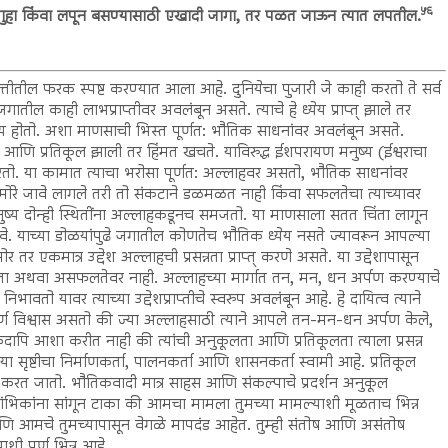
५६
 गुहा किंवा लपून बसण्यासाठी एखादी जागा, तर पळत जाऊन त्यात लपतील.
वृत्तीतील फरक स्पष्ट करण्यात आला आहे. दुनियेचा पुजारी जे काही करतो ते सर्व
ातील काही लाभप्राप्तीवर अवलंबून असते. त्याचे हे ध्येय प्राप्त् झाले तर
तप्राय होतो. अशा माणसाची भिस्त पूर्णत: भौतिक साधनांवर अवलंबून असते.
 आणि प्रतिकूल झाली तर हिंमत खचते. याविरुद्ध ईशपरायण मनुष्य (ईश्वराचा
करतो. या कामात त्याचा भरोसा पूर्णत: अल्लाहवर असतो, भौतिक साधनांवर
सामोरे जावे लागले तरी तो संकटाने डळमळत नाही किंवा सफलतेचा त्याच्यावर
ुष्य दोन्ही स्थितींना अल्लाहकडूनच समजतो. या माणसाला सतत चिंता लागून
ावे. याच्या डोळयांपुढे जगातील कोणतेच भौतिक ध्येय नसते ज्यावरून आपल्या
र एकमात्र उद्देश अल्लाहची प्रसन्नता प्राप्त् करणे असते. या उद्देशापासून
थवा असफलतेवर नाही. अल्लाहच्या मार्गात तन, मन, धन अर्पण करण्याचे
िभावतो यावर त्याच्या उद्देशप्राप्तीचे स्वरुप अवलंबून आहे. हे दायित्व त्याने
र्ण विश्वास असतो की ज्या अल्लाहसाठी त्याने आपले तन-मन-धन अर्पण केले,
ापि आशा करीत नाही की त्यांची अनुकूलता आणि प्रतिकूलता त्याला प्रसन्न
ा सृष्टीचा निर्माणकर्ता, पालनकर्ता आणि शासनकर्ता स्वामी आहे. प्रतिकूल
 करत जातो. भौतिकवादी मात्र साहस आणि संकल्पाचे प्रदर्शन अनुकूल
ंभिकांना सांगून टाका की आमचा मामला तुमच्या मामल्याशी मूळताच भिन्न
 आणि आमचे तुमच्यापासून वेगळे मापदंड आहेत. तुम्ही संतोष आणि असंतोष
शी पूर्ण भिन्न आहे.