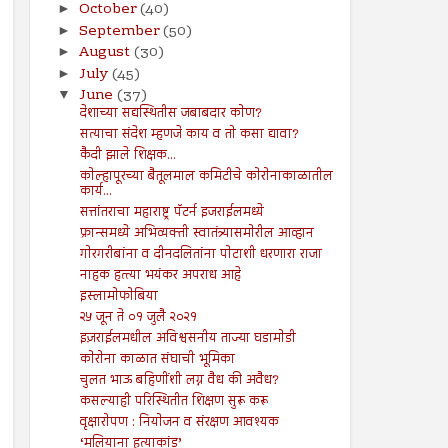
October
(40)
►
September
(50)
►
August
(30)
►
July
(45)
►
June
(37)
▼
देशाच्या सद्यस्थितीस जबाबदार कोण?
सत्याचा संदेश म्हणजे काय व तो कसा द्यावा?
कैदी झाले शिक्षक...
कोल्हापूरच्या बैतूलमाल कमिटीचे कोरोनाकाळातील
कार्य...
सत्तांतराचा महाराष्ट्र पॅटर्न इजराईलमध्ये
फ्रान्समध्ये अभिव्यक्ती स्वातंत्र्यासमोरील आव्हान
गोरगरीबांना व दीनदलितांना पोटाशी धरणारा राजा
नाहक हत्त्या भयंकर अपराध आहे
इस्लामोफोबिया
२५ जून ते ०१ जुलै २०२१
इज़राईलमधील अविश्वसनीय ताज्या घडामोडी
कोरोना काळात संघाची भूमिका
चुलत भाऊ बहिणींशी लग्न वैध की अवैध?
कसल्याही परिस्थितीत शिक्षण सुरू करू
वृक्षारोपण : नियोजन व संरक्षण आवश्यक
‘मलियाना हत्याकांड’