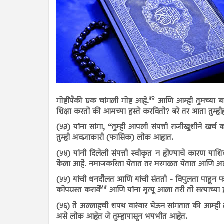
५२
गोष्टींपैकी एक चांगली गोष्ट आहे.
आणि आम्ही तुमच्या बाब
शिक्षा करतो की आमच्या हस्ते करवितो? बरे तर आता तुम्ही
(५३) यांना सांगा, ‘‘तुम्ही आपली संपत्ती राजीखुशीने खर्च 
तुम्ही अवज्ञाकारी (फासिक) लोक आहात.
(५४) यांनी दिलेली संपत्ती स्वीकृत न होण्याचे कारण याशि
केला आहे. नमाजकरिता येतात तर मरगळत येतात आणि अल्लाह
(५५) यांची धनदौलत आणि यांची संतती - विपुलता पाहून फस
५४
कोपग्रस्त करावे
आणि यांना मृत्यू आला तरी तो सत्याच्या 
(५६) ते अल्लाहची शपथ वारंवार घेऊन सांगतात की आम्ही त
असे लोक आहेत जे तुम्हापासून भयभीत आहेत.