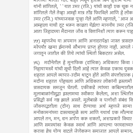
मागच्या भागात गेले. बाहेर निघून हारीस बिन हिशाम यांन
यांनी सांगितले, ``यात उमर (रजि.) यांची काही एक चूक 
सांगितले गेले तेव्हा आम्ही मात्र तोंड फिरविले आणि हे लो
उमर (रजि.) यांच्याजवळ पुन्हा गेले आणि म्हणाले, `आज
आम्हाला याची तूट भरून काढता येईल? माननीय उमर (रजि.) 
आता जिहादच्या मैदानात जीव व वित्तानिशी त्याग करून पाहा,
५५) म्हणजेच या अपमान आणि अनादरापेक्षा जास्त त्रासदायक
मरेपर्यंत खऱ्या ईमानचे सौभाग्य प्राप्त् होणार नाही.
जगातून जातील की तिथे त्यांची स्थिती बिकटतर असेल.
५६)
मदीनेतील हे मुनाफिक (दांभिक) अधिकतर किंवा सर
निहाया'मध्ये यांची सूची दिली आहे त्यात केवळ एकाच युवक
शहरात आपले व्यापार-उदीम थाटून होते आणि संपत्तीधारक होते
मदीना शहरात पोहचला आणि अधिकतर लोकांनी इस्लामी जीवनपद
त्रासदायक समजून घेतली. एकीकडे त्यांच्या कबिल्याती
मुलाबाळांनीसुद्धा इस्लामचा स्वीकार केलेला, अशा स्थितीत
प्रसिद्धी सर्व नष्ट झाले असते. मुलेबाळे व पत्नीशी संबंध वि
जीवनपद्धतीला (दीन) साथ देण्याचा अर्थ म्हणजे साऱ्या
मनोकामनांच्या दासत्वामुळे सत्य आणि यथार्थ एक मौल्यवान 
आपले तन, मन, धन अर्पण करू शकतो, अशाप्रकारे विचार करण
आणि समस्यांवर केवळ स्वार्थ आणि आपल्या फायद्याच्याच द
करावा हेच योग्य वाटले जेणेकरून समाजात आपले सन्मान, सत