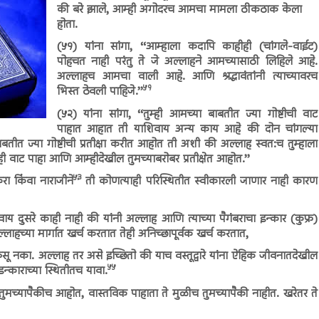
की बरे झाले, आम्ही अगोदरच आमचा मामला ठीकठाक केला
होता.
(५१) यांना सांगा, ‘‘आम्हाला कदापि काहीही (चांगले-वाईट)
पोहचत नाही परंतु ते जे अल्लाहने आमच्यासाठी लिहिले आहे.
अल्लाहच आमचा वाली आहे. आणि श्रद्धावंतांनी त्याच्यावरच
५१
भिस्त ठेवली पाहिजे.’’
(५२) यांना सांगा, ‘‘तुम्ही आमच्या बाबतीत ज्या गोष्टीची वाट
पाहात आहात ती याशिवाय अन्य काय आहे की दोन चांगल्या
तीत ज्या गोष्टीची प्रतीक्षा करीत आहोत ती अशी की अल्लाह स्वत:च तुम्हाला
ही वाट पाहा आणि आम्हीदेखील तुमच्याबरोबर प्रतीक्षेत आहोत.’’
५३
करा किंवा नाराजीने
ती कोणत्याही परिस्थितीत स्वीकारली जाणार नाही कारण
वाय दुसरे काही नाही की यांनी अल्लाह आणि त्याच्या पैगंबराचा इन्कार (कुफ्र)
च्या मार्गात खर्च करतात तेही अनिच्छापूर्वक खर्च करतात,
ू नका. अल्लाह तर असे इच्छितो की याच वस्तूद्वारे यांना ऐहिक जीवनातदेखील
५५
इन्काराच्या स्थितीतच यावा.
ुमच्यापैकीच आहोत, वास्तविक पाहाता ते मुळीच तुमच्यापैकी नाहीत. खरेतर ते