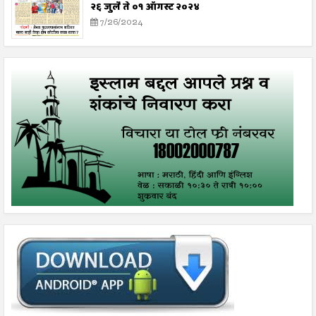
२६ जुलै ते ०१ ऑगस्ट २०२४
7/26/2024