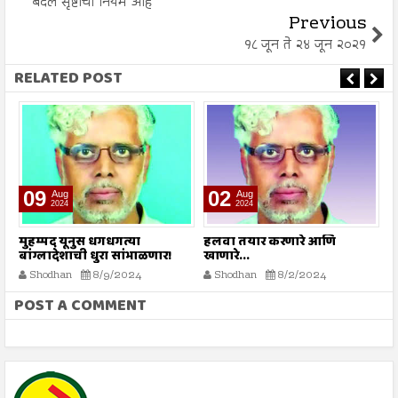
बदल सृष्टीचा नियम आहे
Previous
१८ जून ते २४ जून २०२१
RELATED POST
09
02
Aug
Aug
2024
2024
े
मुहम्मद यूनुस धगधगत्या
हलवा तयार करणारे आणि
सर
बांग्लादेशाची धुरा सांभाळणार!
खाणारे...
Shodhan
8/9/2024
Shodhan
8/2/2024
POST A COMMENT