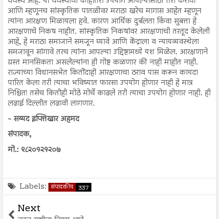
वर्चस्व आहे. या वर्चस्वाचा काहीतरी उपयोग आपल्यासाठी तरी करावा
आणि म्हणूनच सांस्कृतिक पातळीवर मराठा खरेच मागास आहेत म्हणून
त्यांना आरक्षण मिळायला हवे. कारण आर्थिक दुर्बलता किंवा सुबत्ता हे
आरक्षणाचे निकष नाहीत. सांस्कृतिक निकषांवर आरक्षणाची तरतूद केलेली
आहे, हे मराठा समाजाने समजून घ्यावे आणि केंद्राला व न्यायव्यवस्थेला
समजावून सांगावे तरच त्यांना आपल्या उद्दिष्टामध्ये यश मिळेल. आरक्षणाने
ग्रस्त मानसिकता असलेल्यांना ही गोष्ट कळणार की नाही माहीत नाही.
राज्याच्या विधानसभेत कितींदाही आरक्षणाचा ठराव पास करून कायदा
पारित केला तरी त्याचा भविष्यात फारसा उपयोग होणार नाही हे मात्र
निश्चित! तसेच कितीही मोठे मोर्चे काढले तरी त्याचा उपयोग होणार नाही. ही
लढाई दिल्लीत लढावी लागणार.
- सय्यद इफ्तिखार अहमद
संपादक,
मो.: ९८२०१२१२०७
Labels:
संपादकीय
337
Next