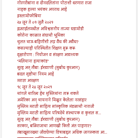
गोरगरीबांना व दीनदलितांना पोटाशी धरणारा राजा
नाहक हत्त्या भयंकर अपराध आहे
इस्लामोफोबिया
२५ जून ते ०१ जुलै २०२१
इज़राईलमधील अविश्वसनीय ताज्या घडामोडी
कोरोना काळात संघाची भूमिका
चुलत भाऊ बहिणींशी लग्न वैध की अवैध?
कसल्याही परिस्थितीत शिक्षण सुरू करू
वृक्षारोपण : नियोजन व संरक्षण आवश्यक
‘मलियाना हत्याकांड’
सूरह अत् तौबा: ईशवाणी (सुबोध कुरआन)
बदल सृष्टीचा नियम आहे
मराठा आरक्षण
१८ जून ते २४ जून २०२१
चांगले चारित्र्य हेच मुस्लिमांना तारू शकते
अमेरिका अन् चायनाने मिळून केलेला नरसंहार
मुस्लिम मराठी साहित्य सांस्कृतिक मंडळाची नाराजी
मुस्लिम मराठी साहित्य परिषदेचे संस्थापक व कुशल स...
सूरह अत् तौबा: ईशवाणी (सुबोध कुरआन)
सरकार, बळिराजाचा आणखी किती अंत पाहणार?
तंबाखूसारख्या जीवघेण्या विषाबद्दल अधिक जागरुकता आ...