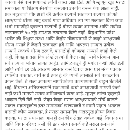
बनवता पैसे कमवण्याकडे त्यांनी जास्त लक्ष दिले. आणि म्हणून खुद्द मराठा
समाजाला या शिक्षण संस्थांचा कसलाच उपयोग करून घेता आला नाही.
एक महत्त्वाची गोष्ट अशी की प्रत्येक राज्याने स्वतःच्या राज्यात कोणते
आरक्षणाचे धोरण लागू करावे याचा अधिकार त्या त्या राज्याला दिला जावा
अशी मागणीही कुठल्या राज्यांनी हे धोरण ठरवत असताना आणि सर्वोच्च
न्यायालयाने ५० टक्के आरक्षण ठरवताना केली नाही. केंद्रशासित प्रदेश
असोत की शिक्षण संस्था आणि केंद्रीय नोकऱ्यांमध्ये जे काही आरक्षणाचे
धोरण असावे ते केंद्राने ठरवायला हवे आणि आपल्या राज्यात प्रत्येक
राज्याने स्वतःचे धोरण ठरवावे, यासाठीही कोणत्या राज्याने काही केले
नाही. किंबहुना तसा विचारदेखील त्यांनी केला नाही. याचे परिणाम आज
सर्व राज्यांना भोगावे लागत आहेत. तामिळनाडूने ही मर्यादा कशी ओलांडली
आणि त्यांचे ६९ टक्के आरक्षण आजवर कसे टिकले असा प्रश्न बरेच पत्रकार
उपस्थित करतात. याचे साधे उत्तर हे की त्यांनी त्यासाठी सर्व पातळ्यांवर
प्रयत्न केले. ते राज्य आपल्या नागरिकांच्या कल्याणासाठी वाहून घेतलेले
आहे. तिथल्या अभिजनवर्गाने स्वतःसाठी कधी आरक्षणाची मागणी केली
नाही जशी मागणी मराठा अभिजनवर्ग करत आहे. म्हणून त्यांना कुठूनही
आव्हान दिले गेले नाही. जेव्हा केव्हा मराठा आरक्षणासाठी मोर्चे काढले
जातात महाराष्ट्रातील इतर मागासवर्ग त्यांच्याकडे संशयाने पाहात असतात.
यासाठी कोण जबाबदार, हे मराठा समाजानेच आंतरमुख होऊन विचार
करावा. मराठा समाजाला आजही राजकीय क्षेत्रात वर्चस्व आहे. विधानसभा
आणि विधानपरिषद असो की इतर संस्था सगळीकडे मराठा समाजाचे