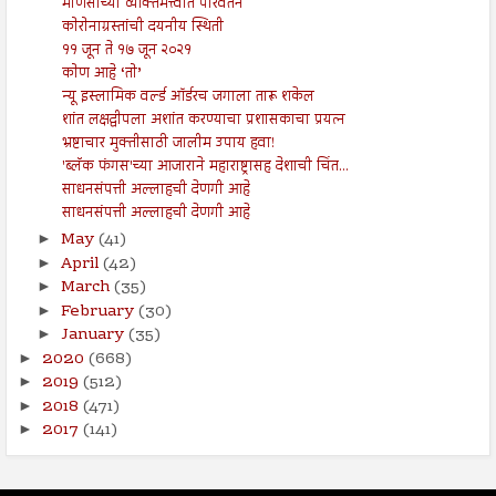
माणसाच्या व्यक्तिमत्त्वात परिवर्तन
कोरोनाग्रस्तांची दयनीय स्थिती
११ जून ते १७ जून २०२१
कोण आहे ‘तो’
न्यू इस्लामिक वर्ल्ड ऑर्डरच जगाला तारू शकेल
शांत लक्षद्वीपला अशांत करण्याचा प्रशासकाचा प्रयत्न
भ्रष्टाचार मुक्तीसाठी जालीम उपाय हवा!
'ब्लॅक फंगस'च्या आजाराने महाराष्ट्रासह देशाची चिंत...
साधनसंपत्ती अल्लाहची देणगी आहे
साधनसंपत्ती अल्लाहची देणगी आहे
May
(41)
►
April
(42)
►
March
(35)
►
February
(30)
►
January
(35)
►
2020
(668)
►
2019
(512)
►
2018
(471)
►
2017
(141)
►