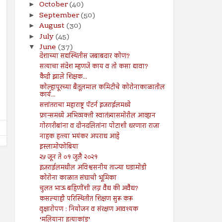
October
(40)
►
September
(50)
►
August
(30)
►
July
(45)
►
June
(37)
▼
16
16
Aug
Aug
देशाच्या सद्यस्थितीस जबाबदार कोण?
2024
2024
सत्याचा संदेश म्हणजे काय व तो कसा द्यावा?
भारतीय लोकशाहीचे भवितव्य काय?
राजरोस आरोपांची चिखलफेकीन
कैदी झाले शिक्षक...
नैतिकतेची तोडफोड, निव्वळ ग
कोल्हापूरच्या बैतूलमाल कमिटीचे कोरोनाकाळातील
Shodhan
8/16/2024
राजकारणामुळे जनसेवेचा बट्ट्या
कार्य...
Shodhan
8/16/2024
सत्तांतराचा महाराष्ट्र पॅटर्न इजराईलमध्ये
फ्रान्समध्ये अभिव्यक्ती स्वातंत्र्यासमोरील आव्हान
गोरगरीबांना व दीनदलितांना पोटाशी धरणारा राजा
नाहक हत्त्या भयंकर अपराध आहे
इस्लामोफोबिया
२५ जून ते ०१ जुलै २०२१
इज़राईलमधील अविश्वसनीय ताज्या घडामोडी
कोरोना काळात संघाची भूमिका
चुलत भाऊ बहिणींशी लग्न वैध की अवैध?
कसल्याही परिस्थितीत शिक्षण सुरू करू
वृक्षारोपण : नियोजन व संरक्षण आवश्यक
‘मलियाना हत्याकांड’