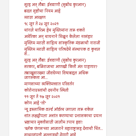
सूरह अत् तौबा: ईशवाणी (सुबोध कुरआन)
बदल सृष्टीचा नियम आहे
मराठा आरक्षण
१८ जून ते २४ जून २०२१
चांगले चारित्र्य हेच मुस्लिमांना तारू शकते
अमेरिका अन् चायनाने मिळून केलेला नरसंहार
मुस्लिम मराठी साहित्य सांस्कृतिक मंडळाची नाराजी
मुस्लिम मराठी साहित्य परिषदेचे संस्थापक व कुशल
स...
सूरह अत् तौबा: ईशवाणी (सुबोध कुरआन)
सरकार, बळिराजाचा आणखी किती अंत पाहणार?
तंबाखूसारख्या जीवघेण्या विषाबद्दल अधिक
जागरुकता आ...
माणसाच्या व्यक्तिमत्त्वात परिवर्तन
कोरोनाग्रस्तांची दयनीय स्थिती
११ जून ते १७ जून २०२१
कोण आहे ‘तो’
न्यू इस्लामिक वर्ल्ड ऑर्डरच जगाला तारू शकेल
शांत लक्षद्वीपला अशांत करण्याचा प्रशासकाचा प्रयत्न
भ्रष्टाचार मुक्तीसाठी जालीम उपाय हवा!
'ब्लॅक फंगस'च्या आजाराने महाराष्ट्रासह देशाची चिंत...
साधनसंपत्ती अल्लाहची देणगी आहे