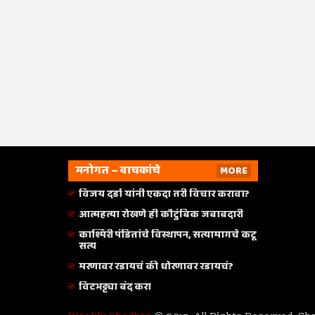
मनोगत – वाचकांचे
MORE
विजय दर्डा यांनी एकदा तरी विचार करावा?
आत्महत्या रोखणे ही कौटुंबिक जबाबदारी
काश्मिरी पंडितांचे विस्थापन, सत्यामागचे कटू
सत्य
मरणावर रडायचं की धोरणावर रडायचं?
विटभट्ट्या बंद करा