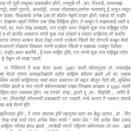
श्नावर मी पूर्वी पासूनच चळवळीत होतो. त्यामुळे मौ ..का. पीरजादे, अल्लाबक्ष
ापूरे, लवंगे गुरुजी, कलशेट्टी, रजाक तोदलबाग,लतीफ नल्लामंदू हे अधून-मधून
त असत. शिक्षकांचे अनेक प्रश्न मी बोर्डात नेहमी मांडत होतो. एकदा मी शाहीर
 शेखच्या स्मृती निमित्त एक लेख लिहिला होता. ते वाचून ते माझ्याकडे आले व
हणाले, सर, मला लेख आवडला, पण शाहीर अमर शेखांचे मूळ नाव महिबूब पटेल
 व मी बार्शीत असताना त्यांचे मुळ नाव शोधले व एकदा शाहिराना मी बार्शीत
ाना त्यांच्या सत्कार केला तेव्हा त्यांनी शाळेला रेडिओ भेट देण्याचे कबूल केले
्याप्रमाणे थोड्याच दिवसात त्यांनी शाळेला रेडिओ व घड्याळ पाठवून दिलेला
ा. शाहीर अमर बार्शीचे , हे मला माहित होते, पण त्यांचे मूळ गाव महिबूब पटेल
े हे ऐकून मी चाख पडलो.
या निमित्ताने ते मला भेटत असत. 1987 साली सोलापूरला डॉ. रावसाहेब
े भेटले यांच्या अध्यक्षतेखाली दलीत साहित्य संमेलन झाले ,मी सा. शबाब
 मुस्लिम मराठी साहित्यावर चर्चा करत असताना मी सहज बोलून गेलो की, मुस्लिम
 आनंदित झाले व नंतर त्यांनी संमेलनाबाबत माझा पिच्छाच काढला व 1990 साली
ी पहिला वाटा उचलला होता. स्व एमसी शेख , हाजी यु .आ . सिद्दीकी , आणि दै.
 त्या ,तिघांनीही भोजनाची जबाबदारी पार पाडली. याचे कारण ते पत्रकार संघाचे
स कष्ट घेतले होते.
जिनदार होते , ते उत्तम संघटक होते म्हणूनच मला स्व बेन्नूर सरांना , डॉ . मिर
ेख भाई फाटे यांना अनेक वेळा त्यांचे " कमर प्रेस " येथे अनेक वेळा एकत्र
त्य परिषद संपन्न झाले . त्यावेळी त्यांनी पहिल्या संमेलनाचा जो जमा . खर्च