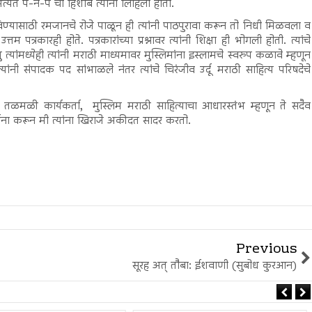
्यंत पै-न-पै चा हिशोब त्यांनी लिहिला होता.
िण्यासाठी रमजानचे रोजे पाळून ही त्यांनी पाठपुरावा करून तो निधी मिळवला व
तम पत्रकारही होते. पत्रकारांच्या प्रश्नावर त्यांनी शिक्षा ही भोगली होती. त्यांचे
 त्यांमध्येही त्यांनी मराठी माध्यमावर मुस्लिमांना इस्लामचे स्वरुप कळावे म्हणून
संपादक पद सांभाळले नंतर त्यांचे चिरंजीव उर्दू मराठी साहित्य परिषदेचे
तळमळी कार्यकर्ता, मुस्लिम मराठी साहित्याचा आधारस्तंभ म्हणून ते सदैव
र्थना करून मी त्यांना खिराजे अकीदत सादर करतो.
Previous
सूरह अत् तौबा: ईशवाणी (सुबोध कुरआन)