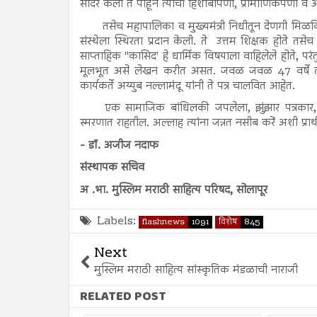
सादर केला ते पाहून त्यांचा हिशोबीपणा, प्रामाणिकपणा व अत
तसेच महापालिका व मुख्यमंत्री निधीतून देणगी मिळव
संस्थेला स्थिरता प्रदान केली. ते उत्तम शिक्षक होते तसेच उत्
साप्ताहिक "कासिद' हे धार्मिक विषयाला वाहिलेले होते, परंतु
मूलभूत असे लेखन करीत असत. जवळ जवळ 47 वर्षे त्यांनी 
कार्यकर्ते अय्युब नल्लामंदू यांनी ते पत्र चालवित आहेत.
एक सामाजिक बांधिलकी जपलेला, झुंझार पत्रकार, 
स्मरणात राहतील. अल्लाह त्यांना जन्नत नसीब करें अशी प्रा
- डॉ. अजीज नदाफ
संस्थापक सचिव
अ .भा. मुस्लिम मराठी साहित्य परिषद, सोलापूर
Labels:
flashnews
1091
विशेष
845
Next
मुस्लिम मराठी साहित्य सांस्कृतिक मंडळाची नाराजी
RELATED POST