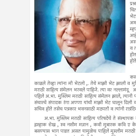
प्र
चित
भेट
अमर
म्
आहे
असत
व त
होत
होत
कसब
काढले तेव्हा त्यांना मी भेटलो ,. तेथे माझी भेट झाली व
मराठी साहित्य संमेलन भरवले पाहिजे. त्या वर नल्लामंदू
पहिले अ.भा. मुस्लिम मराठी साहित्य संमेलन झाले, त्यान
संचारचे संपादक रंगा अण्णा यांची माझी भेट घालून दिली व
सचिव होते तसेच पत्रकार भवनसाठी मठपती व त्यांनी रात्रंदिव
अ.भा. मुस्लिम मराठी साहित्य परिषदेचे ते संस्थापक ख
इस्हाक शेख , स्व नसीम मन्नान , कवी मुबारक कवि ए के श
बसण्यास भाग पाडत असत यामुळेच पाहिले मुस्लीम मराठी साहि