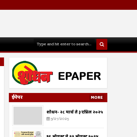
ईपेपर
MORE
शोधन- २८ मार्च ते ३ एप्रिल २०२५
3/27/2025
१६ ऑगस्ट ते २२ ऑगस्ट २०२४