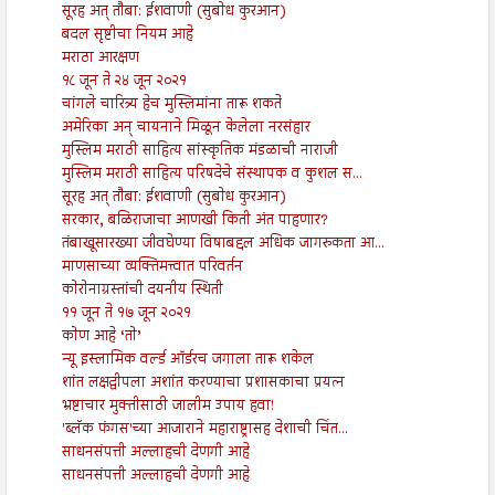
सूरह अत् तौबा: ईशवाणी (सुबोध कुरआन)
बदल सृष्टीचा नियम आहे
मराठा आरक्षण
१८ जून ते २४ जून २०२१
चांगले चारित्र्य हेच मुस्लिमांना तारू शकते
अमेरिका अन् चायनाने मिळून केलेला नरसंहार
मुस्लिम मराठी साहित्य सांस्कृतिक मंडळाची नाराजी
मुस्लिम मराठी साहित्य परिषदेचे संस्थापक व कुशल स...
सूरह अत् तौबा: ईशवाणी (सुबोध कुरआन)
सरकार, बळिराजाचा आणखी किती अंत पाहणार?
तंबाखूसारख्या जीवघेण्या विषाबद्दल अधिक जागरुकता आ...
माणसाच्या व्यक्तिमत्त्वात परिवर्तन
कोरोनाग्रस्तांची दयनीय स्थिती
११ जून ते १७ जून २०२१
कोण आहे ‘तो’
न्यू इस्लामिक वर्ल्ड ऑर्डरच जगाला तारू शकेल
शांत लक्षद्वीपला अशांत करण्याचा प्रशासकाचा प्रयत्न
भ्रष्टाचार मुक्तीसाठी जालीम उपाय हवा!
'ब्लॅक फंगस'च्या आजाराने महाराष्ट्रासह देशाची चिंत...
साधनसंपत्ती अल्लाहची देणगी आहे
साधनसंपत्ती अल्लाहची देणगी आहे