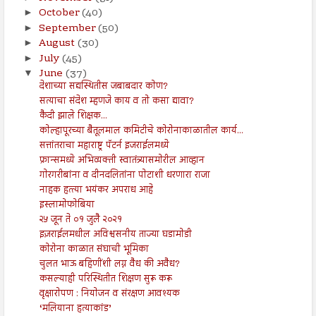
October
(40)
►
September
(50)
►
August
(30)
►
July
(45)
►
June
(37)
▼
देशाच्या सद्यस्थितीस जबाबदार कोण?
सत्याचा संदेश म्हणजे काय व तो कसा द्यावा?
कैदी झाले शिक्षक...
कोल्हापूरच्या बैतूलमाल कमिटीचे कोरोनाकाळातील कार्य...
सत्तांतराचा महाराष्ट्र पॅटर्न इजराईलमध्ये
फ्रान्समध्ये अभिव्यक्ती स्वातंत्र्यासमोरील आव्हान
गोरगरीबांना व दीनदलितांना पोटाशी धरणारा राजा
नाहक हत्त्या भयंकर अपराध आहे
इस्लामोफोबिया
२५ जून ते ०१ जुलै २०२१
इज़राईलमधील अविश्वसनीय ताज्या घडामोडी
कोरोना काळात संघाची भूमिका
चुलत भाऊ बहिणींशी लग्न वैध की अवैध?
कसल्याही परिस्थितीत शिक्षण सुरू करू
वृक्षारोपण : नियोजन व संरक्षण आवश्यक
‘मलियाना हत्याकांड’