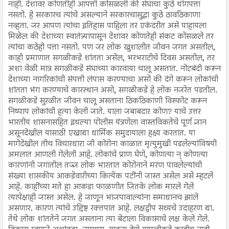
नाही. देशावर कोणतीही आपत्ती कोसळली की संघाचा कुठे थांगपत्ता
नसतो. हे सरकारच त्यांचे असल्याने सरकारचासुद्धा कुठे ठावठिकाणा
नव्हता. जर आपण त्यांचा इतिहास पाहिला तर एकंदरीत असे पाहायला
मिळेल की देशाच्या स्वातंत्र्यापासून देशावर कोणतेही संकट कोसळले तर
त्यांचा कठेही पत्ता नसतो. पण जर लोक खुशालीत जीवन जगत असतील,
काही प्रमाणात सगळीकडे शांतता असेल, भरभराटीचे दिवस असतील, तर
अशा वेळी मात्र सगळीकडे संघाच्या कारवाया चालू असतात. नोटबंदी करून
देशाच्या नागरिकांची संपत्ती लंपास करण्याचा असो की दंगे करून लोकांची
शांतता भंग करण्याचे कारस्थान असो, सगळीकडे हे लोक नजरेत पडतील.
सगळीकडे सुरळीत जीवन चालू असताना ठिकठिकाणी विस्फोट करून
निष्पाप लोकांची हत्या केली जाते. याला जबाबदार कोण? याचे उत्तर
भारतीय शासनासहित इथल्या पोलीस यंत्रणेला वास्तविकतेचे पूर्ण ज्ञान
असूनदेखील यासाठी एखाद्या धार्मिक समुदायाला हक्ष्य करतात. या
मागेदेखील तीच विचारधारा जी कोरोना काळात मृत्युमुखी पडलेल्यांविषयी
अमलात आणली गेलेली आहे. लोकांचे प्राण घेणे, कोणत्या न् कोणत्या
कारणांनी जगातील तज्ज्ञ लोक भारतात कोरोनाने मरण पावलेल्यांची
संख्या शासकीय आकडेवारीच्या कित्येक पटींनी जास्त असेल असे म्हटले
आहे. काहींच्या मते हा आकडा फाळणीत जितके लोक मारले गेले
त्यापेक्षाही जास्त असेल. हे जाणून भाजपावाल्यांना समाधानच झाले
असणार. कारण त्यांचे उद्दिष्ट रक्तपात आहे. लक्षद्वीप सध्यचे उदाहरण द्या.
तेथे लोक शांततेने जगत असताना त्या बेटाला विकासाचे लक्ष केले गेले.