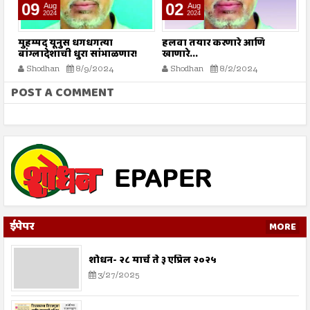
09
02
Aug
Aug
2024
2024
े
मुहम्मद यूनुस धगधगत्या
हलवा तयार करणारे आणि
सर
बांग्लादेशाची धुरा सांभाळणार!
खाणारे...
Shodhan
8/9/2024
Shodhan
8/2/2024
POST A COMMENT
ईपेपर
MORE
शोधन- २८ मार्च ते ३ एप्रिल २०२५
3/27/2025