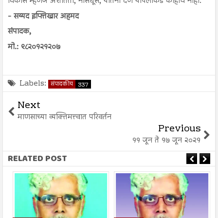
विकास म्हणजे अशांतता, नासधूस, यातना देणे यापलीकडे काहीच नाही.
- सय्यद इफ्तिखार अहमद
संपादक,
मो.: ९८२०१२१२०७
Labels:
संपादकीय
337
Next
माणसाच्या व्यक्तिमत्त्वात परिवर्तन
Previous
११ जून ते १७ जून २०२१
RELATED POST