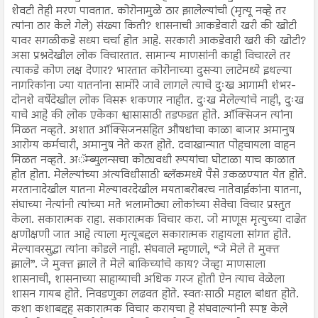
शेवटी तेही मरण पावतात. कोरोनामुळे ठार झालेल्यांची (मृत्यू नव्हे तर
त्यांना ठार केले गेले) संख्या किती? शासनाची आकडेवारी खरी की खोटी
यावर सगळीकडे सध्या चर्चा होत आहे. सरकारी आकडेवारी खरी की खोटी?
असा प्रश्नदेखील लोक विचारतात. सामान्य माणसांनी काही विचारले तर
त्याकडे कोण लक्ष देणार? भारतात कोरोनाच्या दुसऱ्या लाटेमध्ये इथल्या
नागरिकांना ज्या यातनांना सामोरे जावे लागले त्याचे दुःख आगामी शंभर-
दोनशे वर्षेदेखील लोक विसरू शकणार नाहीत. दुःख मेलेल्यांचे नाही, दुःख
याचे आहे की लोक एकेका श्वासासाठी तडफडत होते. ऑक्सिजन त्यांना
मिळत नव्हते. अशात ऑक्सिजनसहित औषधांचा काळा बाजार अमानुष
आरोग्य कर्मचारी, अमानुष नेते करत होते. दवाखान्यात पोहचायला वाहन
मिळत नव्हते. अॅम्ब्युलन्सचा कोट्यवधी रुपयांचा घोटाळा याच काळात
होत होता. मेलेल्यांच्या अंत्यविधीसाठी ब्लॅकमध्ये पैसे उकळण्यात येत होते.
मरतानादेखील यातना मेल्यावरदेखील मयताबरोबरच नातेवाईकांना यातना,
संघाच्या नेत्यांनी त्यांच्या मते भलामोठ्या लोकांच्या सेवेचा विचार प्रस्तुत
केला. सकारात्मक राहा. सकारात्मक विचार करा. जो माणूस मृत्युच्या दाढेत
क्षणोक्षणी जात आहे त्याला मृत्यूबद्दल सकारात्मक राहायला सांगत होते.
मेल्यावरसुद्धा त्यांना कोडले नाही. संघवाले म्हणाले, “जे मेले ते मुक्त
झाले”. जे मुक्त झाले ते मेले बाकिच्यांचे काय? जेव्हा माणसाला
शासनाची, शासनाच्या साहाय्याची अधिक गरज होती ऐन त्याच वेळेला
शासन गायब होते. निवडणुका लढवत होते. स्वतःसाठी महाल बांधत होते.
कशा कशाबद्दह सकारात्मक विचार करायचा हे संघवाल्यांनी स्पष्ट केले