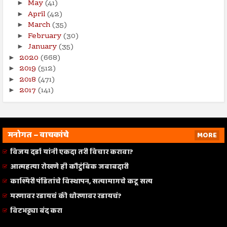
May
(41)
►
April
(42)
►
March
(35)
►
February
(30)
►
January
(35)
►
2020
(668)
►
2019
(512)
►
2018
(471)
►
2017
(141)
►
मनोगत – वाचकांचे
MORE
विजय दर्डा यांनी एकदा तरी विचार करावा?
आत्महत्या रोखणे ही कौटुंबिक जबाबदारी
काश्मिरी पंडितांचे विस्थापन, सत्यामागचे कटू सत्य
मरणावर रडायचं की धोरणावर रडायचं?
विटभट्ट्या बंद करा