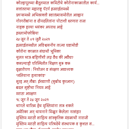
कोल्हापूरच्या बैतूलमाल कमिटीचे कोरोनाकाळातील कार्य...
सत्तांतराचा महाराष्ट्र पॅटर्न इजराईलमध्ये
फ्रान्समध्ये अभिव्यक्ती स्वातंत्र्यासमोरील आव्हान
गोरगरीबांना व दीनदलितांना पोटाशी धरणारा राजा
नाहक हत्त्या भयंकर अपराध आहे
इस्लामोफोबिया
२५ जून ते ०१ जुलै २०२१
इज़राईलमधील अविश्वसनीय ताज्या घडामोडी
कोरोना काळात संघाची भूमिका
चुलत भाऊ बहिणींशी लग्न वैध की अवैध?
कसल्याही परिस्थितीत शिक्षण सुरू करू
वृक्षारोपण : नियोजन व संरक्षण आवश्यक
‘मलियाना हत्याकांड’
सूरह अत् तौबा: ईशवाणी (सुबोध कुरआन)
बदल सृष्टीचा नियम आहे
मराठा आरक्षण
१८ जून ते २४ जून २०२१
चांगले चारित्र्य हेच मुस्लिमांना तारू शकते
अमेरिका अन् चायनाने मिळून केलेला नरसंहार
मुस्लिम मराठी साहित्य सांस्कृतिक मंडळाची नाराजी
मुस्लिम मराठी साहित्य परिषदेचे संस्थापक व कुशल स...