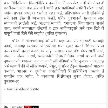
इतर निर्मितींबाबत विचारविनिमय करतो आणि एक वेळ अशी येते जेव्हा तो
धरतीवरून आकाशात झेपावतो आणि इतर ग्रहांविषयी माहिती गोळा करतो,
ज्यांचा प्रभाव आपल्या धरतीवर पडत आहे. प्रतिभासंपन्न ज्ञानी लोकांचे हे
सारे कार्य ईश्वराची उपासनाच असते. पवित्र कुरआनची सुरुवातच ज्ञान
संपादनाने झालेली आहे. अल्लाह म्हणतो, “आपल्या विधात्याच्या नावाने
वाचा, ज्याने माणसाला लेखणी व इतर साहित्याद्‌वारे असे ज्ञान दिले जे
यापूर्वी कधी दिले गेले नव्हते.” (पवित्र कुरआन)
प्रेषितांनी सांगितले आहे की जो माणूस ज्ञान संपादनासाठी घराबाहेर
पडतो, अल्लाह त्याच्यासाठी स्वर्गाचा मार्ग सुकर करतो. शिक्षण प्राप्त
करण्यासाठी प्रवास करणे, घर सोडून जगात त्याचा शोध घेण्यासाठी जाणे,
वाचन - लेखन करणे, एकमेकांशी विचारविनिमय करणे या सर्व बाबी
पुण्याकार्यात गणल्या जातात. ज्ञानी लोकांविषयी पवित्र कुरआनात अल्लाह
असे म्हणतो की जे लोक उभ्याने, बसून, कुशीवर टेकून अल्लाहची आठवण
करतात, आकाश व पृथ्वीच्या उत्पत्तीविषयी विचारविनिमय करतात ते
धन्यतेस पात्र आहेत. ते नरकाच्या शिक्षेपासून मुक्त होतात. (पवित्र
कुरआन-३)
- सय्यद इफ्तिखार अहमद
Labels:
दर्पण
103