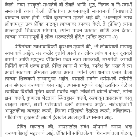
केली. नव्या संस्कृती-सभ्यतेचे बी रोवले आणि शुद्ध, नितळ व निःस्वार्थी
समाजाची रचना केली. प्रेषितांच्या आगमनापूर्वी मानवजाती विनाशाकडे
वाटचाल करत होती. पवित्र कुरआनात म्हटले आहे की, “अल्लाहने त्याच
लोकांमधून एक प्रेषित पाठवून त्यांच्यावर उपकार केले. ते (प्रेषित) त्यांना
अल्लाहची शिकवण सांगतात, त्यांना पावन करतात आणि ज्ञान देतात.
त्यांच्या आगमनापूर्वी हे लोक भरकटलेले होते.” (पवित्र कुरआन-३)
प्रेषितांच्या स्वभावाविषयी कुरआन म्हणते की, “ते लोकांसाठी मायाळू
स्वभावाचे आहेत. जर कठोर वृत्तीचे असते तर लोक त्यांचायापासून दुरावले
असते.” आणि म्हणूनच प्रेषितांना एका नव्या समाजाची, सभ्यतेची, जगाची
निर्मिती करणे शक्य झाले. प्रेषित त्यांना जे आदेश, उपदेश देत असत ते त्या
आधी स्वतःच्या अंमलात आणत असत. त्यांनी ज्या धर्माचा प्रसार केला
त्याच्या शिकवणी साध्यासुध्या आहेत. यासाठी सर्वांना धर्मग्रंथाचे भलेमोठे
ज्ञान संपादन करण्याची गरज नाही. उपासना म्हणजे काही ठराविक वेळेवर
ठराविक विधींची पूर्तता करणे एवढेच नाही. लोकांशी चांगले बोलणे, त्यांना
क्षमा करणे, कुणाला भेटताना स्मितहास्य करणे, रस्त्यातून त्रासदायक वस्तू
बाजुला सारणे; अशी परोपकारी कार्ये उपासनाच आहेत. नातेवाईकांशी
आपुलकीचा व्यवहार करणे, विधवा महिलांची देखरेख करणे, वंचितांच्या-
पीडितांच्या हक्कासाठी झटणे हेदेखील अल्लाहची उपासनाच आहे.
प्रेषित म्हणतात की, आपसातील संबंध जोपासने नमाज अदा
करण्यापेक्षाही महत्त्वाचे आहे. प्रेषितांनी सांगितलेल्या शिकवणीतला गोडवा,