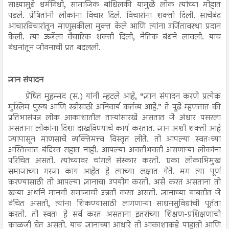
साध्यासुधे धर्मविधी, सामाजिक बांधिलकी यामुळे लोक त्यांच्या मोहात
पडले. प्रेषितांनी लोकांना विचार दिले. विचारांना शक्ती दिली. साचेबंद
आचारविचारांतून माणुसकीला मुक्त केले आणि त्यांना उर्जितावस्था प्रदान
केली. त्या ऊर्जेला वैचारिक शक्ती दिली, नैतिक बंधने लावली. याच
बंधनांतून जीवनाची प्रत बदलली.
ज्ञान संपादन
प्रेषित मुहम्मद (स.) यांनी म्हटले आहे, “ज्ञान संपादन करणे प्रत्येक
मुस्लिम पुरुष आणि स्त्रीसाठी अनिवार्य कर्तव्य आहे.” ते पुढे म्हणतात की
प्रतिभासंपन्न लोक आकाशातील ताऱ्यांसारखे असतात जे अंधार पसरला
असताना लोकांना दिशा दाखविण्याचे कार्य करतात. ज्ञान अशी शक्ती आहे
ज्यापासून माणसाचे व्यक्तिमत्त्व विस्तृत लोते. तो आपल्या स्वतःच्या
अस्तित्वात बंदिस्त राहात नाही. आपल्या अवतीभवती असणाऱ्या लोकांना
परिचित असतो. त्यांच्यावर चांगले संस्कार करतो. एका लोकाभिमुख
समाजाच्या गरजा काय आहेत हे त्याच्या लक्षात येते. मग त्या पूर्ण
करण्यासाठी तो आपल्या ज्ञानाचा उपयोग करतो. असे करत असताना तो
खऱ्या अर्थाने मानवी समाजाची उन्नती करत असतो. ज्ञानाच्या बाबतीत जे
वंचित असती, त्यांना शिकण्यासाठी लागणाऱ्या साधनसुविधांची पूर्तता
करतो. तो स्वतः हे सर्व करत असताना इतरांच्या शिक्षण-प्रशिक्षणाची
काळजी घेत असतो. याच ज्ञानाच्या आधारे तो आकाशाकडे पाहातो आणि