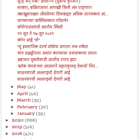
सूरह अत् तौबा: ईशवाणी (सुबोध कुरआन)
सरकार, बळिराजाचा आणखी किती अंत पाहणार?
तंबाखूसारख्या जीवघेण्या विषाबद्दल अधिक जागरुकता आ...
माणसाच्या व्यक्तिमत्त्वात परिवर्तन
कोरोनाग्रस्तांची दयनीय स्थिती
११ जून ते १७ जून २०२१
कोण आहे ‘तो’
न्यू इस्लामिक वर्ल्ड ऑर्डरच जगाला तारू शकेल
शांत लक्षद्वीपला अशांत करण्याचा प्रशासकाचा प्रयत्न
भ्रष्टाचार मुक्तीसाठी जालीम उपाय हवा!
'ब्लॅक फंगस'च्या आजाराने महाराष्ट्रासह देशाची चिंत...
साधनसंपत्ती अल्लाहची देणगी आहे
साधनसंपत्ती अल्लाहची देणगी आहे
May
(41)
►
April
(42)
►
March
(35)
►
February
(30)
►
January
(35)
►
2020
(668)
►
2019
(512)
►
2018
(471)
►