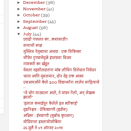
December
(38)
►
November
(41)
►
October
(39)
►
September
(45)
►
August
(58)
►
July
(44)
▼
एवढी गफलत का...कशासाठी?
सत्याची साक्ष
मुस्लिम नेतृत्वाचा अभाव : एक चिकित्सा
19
19
चौफेर गुणवत्तेमुळे इंग्लंडचा विजय
Jul
Jul
2024
2024
गांवकरी का खेडूत
येवला तहसीलदारांना मॉब लीचिंग विरोधात निवेदन
पुरोगामी चळवळींना लक्ष्य करण्यासाठी
गजापूर जाळपोळ; जबाबदारी कु
भारत आणि मुसलमान, दोन देह एक आत्मा
कायदा
Shodhan
7/19/2024
एसआयओने केले 200 विद्यार्थ्यांना शालेय साहित्याचे
Shodhan
7/19/2024
...
‘जे भोग वाट्याला आले, ते मांडत गेलो, अन् लेखक
झालो’
'हलाल कमाईतून केलेले हज स्वीकार्ह’
दृढनिश्चय : प्रेषितवाणी (हदीस)
अन्निसा : ईशवाणी (सुबोध कुरआन)
मीडियाचा इस्लामोफोबिया
२६ जुलै ते ०१ ऑगस्ट २०१९