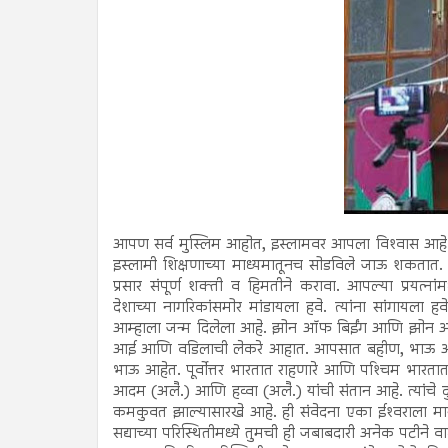
आपण सर्व मुस्लिम आहोत, इस्लामवर आपला विश्‍वास आहे. आप
इस्लामी शिक्षणाच्या माध्यमातूनच सोडविले जाऊ शकतात. 
प्रसार संपूर्ण शक्ती व हिमतीने करावा. आपल्या प्रयत्
देशाच्या नागरिकांसमोर मांडायला हवे. त्यांना सांगायला 
आम्हाला जन्म दिलेला आहे. झोन ऑफ बिईंग आणि झोन ऑफ
आई आणि वडिलाची लेकरे आहात. आपसात बहीण, भाऊ आहात. द
भाऊ आहेत. पूर्वोत्तर भारतात राहणारे आणि पश्‍चिम भारतात
आदम (अलै.) आणि हव्वा (अलै.) यांची संतान आहे. त्यांचे 
कमकुवत झाल्यासारखे आहे. ही संवेदना एका ईश्‍वराला म
सद्याच्या परिस्थितीमध्ये तुमची ही जबाबदारी अनेक पटीने व