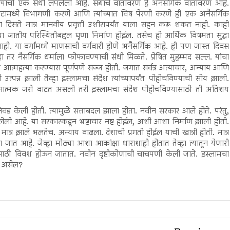
विण्याची एक संधी लपलेली आहे. सद्याचे वातावरण हे अनैसर्गिक वातावरण आहे.
ातटामध्ये विभागणी करणे आणि त्यांच्यात विष पेरणी करणे ही एक अनैसर्गिक
ा दिसते मात्र मानवीय प्रवृत्ती उशीरापर्यंत याला सहन करू शकत नाही. काही
 या जातीय परिस्थितीबद्दल घृणा निर्माण होईल. तसेच ही आर्थिक विषमता सुद्धा
. या वर्गांमध्ये माणसाची वर्गवारी होणे अनैसर्गिक आहे. ही पण जास्त दिवस
्हा तर नैसर्गिक धर्माला फोफावण्याची संधी मिळते. प्रेषित मुहम्मद सल्ल. यांचा
त्महत्या करण्यास पूर्णपणे सज्ज होती. जगात सर्वत्र अत्याचार, अन्याय आणि
्पन्न झाली तेव्हा इस्लामचा संदेश त्यांच्यापर्यंत पोहोचविण्याची सोय झाली.
हानात्मक जरी वाटत असली तरी इस्लामचा संदेश पोहोचविण्यासाठी ती अतिशय
ी निवड केली होती. त्यामुळे सत्ताबदल झाला होता. नवीन सरकार आले होते. परंतु,
ी आहे. या सरकारकडून भ्रष्टाचार नष्ट होईल, अशी आशा निर्माण झाली होती.
त्र झाले भलतेच. अन्याय वाढला. देशाची प्रगती होईल याची खात्री होती. मात्र
 जात आहे. जेव्हा मोठ्या आशा आकांक्षा धाराशाही होतात तेव्हा त्यातून येणारी
ासाठी विवश होऊन जातात. नवीन दृष्टीकोणाची चाचपणी केली जाते. इस्लामचा
ती असेल?