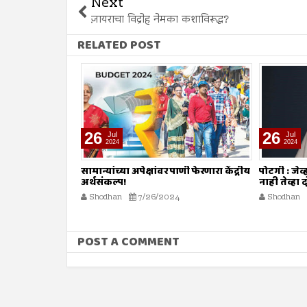
Next
ज़ायराचा विद्रोह नेमका कशाविरूद्ध?
RELATED POST
26
26
Jul
Jul
2024
2024
ाणी फेरणारा केंद्रीय
पोटगी : जेव्हा मुसलमानांनाच शरियत मान्य
नावात काय
नाही तेव्हा दोष कोर्टाला कसा द्यावा?
Shodhan
4
Shodhan
7/26/2024
POST A COMMENT