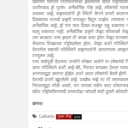
सद्याच्या विपरित परिस्थितीमध्ये इस्लामचा संदेश पोहोच
जातीयवाद ही पूर्णतः अनैसर्गिक गोष्ट आहे. लोकांची गट
अवस्था आहे. सकृतदर्शनी ही स्थिती वेगाने प्रगती करतान
दिवसातच मानवी प्रवृत्ती यापासून विटून जाईल. त्यांच्यात
अनैसर्गिक आहे. ही पण फार दिवस मजबूत राहू शकणार नाही
चालू शकणार नाही. अनैसर्गिक प्रवृत्ती जेव्हा फोफावते तेव
ज्या काळात जन्म झाला तो काळ असा होता जेव्हा मानवता आ
भेदभाव शिखरावर पोहोचलेला होता. जेव्हा अशी परिस्थिती उत
देशातील सद्याची परिस्थिती सकृतदर्शनी आपल्याला आव्
उपयुक्त आहे.
पाच वर्षापूर्वी देशाच्या जनतेने मोठ्या आशेने या लोकांच
आज परिस्थिती अशी आहे की, निराशा सगळ्या देशात पसरलेल
अन्यायसुद्धा समाप्त होईल अशी आशा लोकांनी केली होती. मा
देशाची प्रगती खुंटलेली आहे. एवढेच नव्हे तर ती रसातळाला
निराशासुद्धा मोठी असते. मग माणसं नवीन वाटा शोधण्य
संदेश पोहोचविण्याची याच्यापेक्षा चांगली संधी दुसरी कोण
क्रमशः
Labels:
मुख्य लेख
953