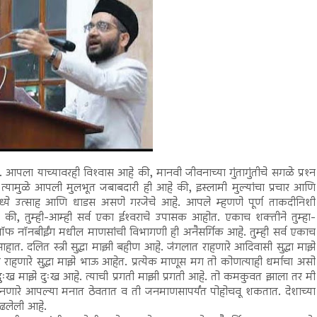
ला याच्यावरही विश्‍वास आहे की, मानवी जीवनाच्या गुंतागुंतीचे सगळे प्रश्‍न
त्यामुळे आपली मुलभूत जबाबदारी ही आहे की, इस्लामी मुल्यांचा प्रचार आणि
नांमध्ये उत्साह आणि धाडस असणे गरजेचे आहे. आपले म्हणणे पूर्ण ताकदीनिशी
हवे की, तुम्ही-आम्ही सर्व एका ईश्‍वराचे उपासक आहोत. एकाच शक्तीने तुम्हा-
 नॉनबीईंग मधील माणसांची विभागणी ही अनैसर्गिक आहे. तुम्ही सर्व एकाच
लित स्त्री सुद्धा माझी बहीण आहे. जंगलात राहणारे आदिवासी सुद्धा माझे
 राहणारे सुद्धा माझे भाऊ आहेत. प्रत्येक माणूस मग तो कोणत्याही धर्माचा असो
दुःख माझे दुःख आहे. त्याची प्रगती माझी प्रगती आहे. तो कमकुवत झाला तर मी
ानणारे आपल्या मनात ठेवतात व ती जनमाणसापर्यंत पोहोचवू शकतात. देशाच्या
ाढलेली आहे.