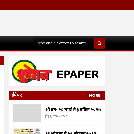
ईपेपर
MORE
शोधन- २८ मार्च ते ३ एप्रिल २०२५
3/27/2025
१६ ऑगस्ट ते २२ ऑगस्ट २०२४