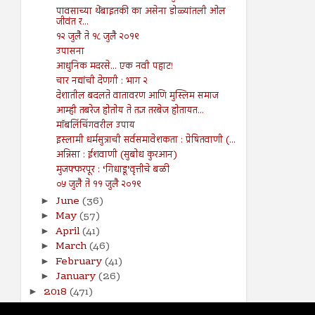
पावसाच्या थेंबाइतकी का असेना डोळ्यांतली ओल
जीवंत र...
१२ जुलै ते १८ जुलै २०१९
उपासना
आधुनिक मदरसे... एक नवी पहाट!
चार नद्यांची देणगी : भाग २
देशातील बदलते वातावरण आणि मुस्लिम समाज
आम्ही तबरेज होतोय ते तज्ञ तरबेज होतायत...
मॉबलिंचिंगवरील उपाय
इस्लामी धर्मसुत्राची सर्वसमावेशकता : प्रेषितवाणी (...
अन्निसा : ईशवाणी (सुबोध कुरआन)
मुजफ्फरपूर : ‘गिधाडू’वृत्तीचे बळी
०५ जुलै ते ११ जुलै २०१९
June
(36)
►
May
(57)
►
April
(41)
►
March
(46)
►
February
(41)
►
January
(26)
►
2018
(471)
►
2017
(141)
►