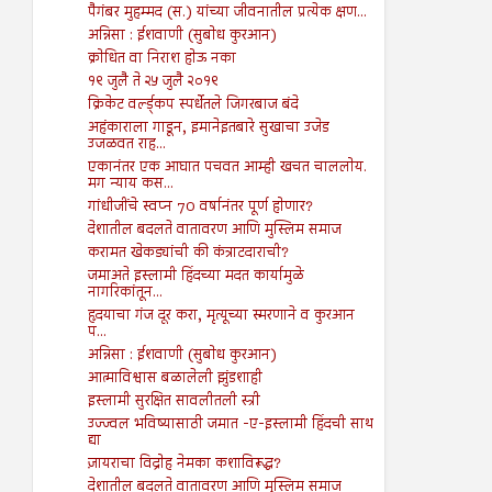
पैगंबर मुहम्मद (स.) यांच्या जीवनातील प्रत्येक क्षण...
अन्निसा : ईशवाणी (सुबोध कुरआन)
क्रोधित वा निराश होऊ नका
१९ जुलै ते २५ जुलै २०१९
क्रिकेट वर्ल्ड्कप स्पर्धेतले जिगरबाज बंदे
अहंकाराला गाडून, इमानेइतबारे सुखाचा उजेड
उजळवत राह...
एकानंतर एक आघात पचवत आम्ही खचत चाललोय.
मग न्याय कस...
गांधीजींचे स्वप्न 70 वर्षानंतर पूर्ण होणार?
देशातील बदलते वातावरण आणि मुस्लिम समाज
करामत खेकड्यांची की कंत्राटदाराची?
जमाअते इस्लामी हिंदच्या मदत कार्यामुळे
नागरिकांतून...
हृदयाचा गंज दूर करा, मृत्यूच्या स्मरणाने व कुरआन
प...
अन्निसा : ईशवाणी (सुबोध कुरआन)
आत्माविश्वास बळालेली झुंडशाही
इस्लामी सुरक्षित सावलीतली स्त्री
उज्ज्वल भविष्यासाठी जमात -ए-इस्लामी हिंदची साथ
द्या
ज़ायराचा विद्रोह नेमका कशाविरूद्ध?
देशातील बदलते वातावरण आणि मुस्लिम समाज