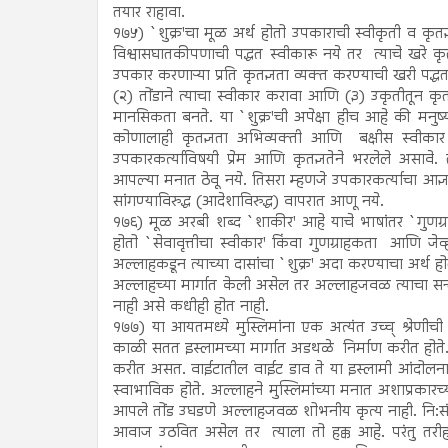
तयार राहावा.
१७५) `शुक्र'चा मूळ अर्थ होतो उपकाराची स्वीकृती व कृतज
विश्वासघातकीपणाची पद्धत स्वीकारू नये तर त्याचे खरे कृत
उपकार करणाऱ्या प्रति कृतज्ञता व्यक्त करण्याची खरी पद्ध
(२) तोंडाने त्याचा स्वीकार करावा आणि (३) उकृतीतून कृतज्ञ 
मानसिकता बनते. या `शुक्र'ची अपेक्षा हीच आहे की मनुष्य
कोणालाही कृतज्ञता अभिव्यक्ती आणि बक्षीस स्वीकार
उपकारकर्त्याविषयी प्रेम आणि कृतज्ञतेने भरलेले असावे
आपल्या मनात ठेवू नये. तिसरा म्हणजे उपकारकर्त्याचा आज्
सांगण्याविरुद्ध (आदेशाविरुद्ध) वापरात आणू नये.
१७६) मूळ अरबी शब्द `शाकीर' आहे याचे भाषांतर `गुणग्र
होतो `सेवावृत्तीचा स्वीकार' किंवा गुणग्राहकता आणि जेव
अल्लाहकडून त्याच्या दासांचा `शुक्र' अदा करण्याचा अर्थ 
अल्लाहच्या मार्गात केली असेल तर अल्लाहजवळ त्याचा सन
नाही असे कधीही होत नाही.
१७७) या आयतमध्ये मुस्लिमांना एक अत्यंत उच्च् श्रेणी
काळी सतत इस्लामच्या मार्गात अडथळे निर्माण करीत होते. 
करीत असत. वाईटातील वाईट डाव ते या इस्लामी आंदोलनावि
स्वाभाविक होते. अल्लाहने मुस्लिमांच्या मनात अशाप्रक
आपले तोंड उघडणे अल्लाहजवळ शोभनीय कृत्य नाही. नि:संदे
आवाज उठवित असेल तर त्याला तो हक्क आहे. परंतु तरीही