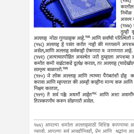
(१४६) 
करतील
निर्भे
अवश्य 
(१४७) श
तुम्ही
१७६
अल्लाह मोठा गुणग्राहक आहे.
आणि सर्वांची परिस्थिती
(१४८) अल्लाह हे पसंत करीत नाही की माणसाने अपशब्दाक
असेल,आणि अल्लाह सर्वकाही ऐकणारा व जाणणारा आहे.
(१४९) (अत्याचारपीडित अवस्थेत जरी तुम्हाला अपशब्द उच
कमीत कमी वाईटाकडे दुर्लक्ष कराल, तर अल्लाह (चादेखील हा
१७७
सामथ्र्य बाळगतो.
(१५०) जे लोक अल्लाह आणि त्याच्या पैगंबरांशी द्रोह क
करावा आणि म्हणतात की आम्ही काहींना मान्य करू आणि काह
निश्चय करतात,
१७८
(१५१) ते सर्व पक्के अधर्मी आहेत
आणि अशा अधर्मीयां
तिरस्करणीय करून सोडणारी असेल.
१७४) आपल्या धर्माला अल्लाहसाठी विशिष्ट करण्याचा अर
नसावी. आपल्या सर्व आवडीनिवडी, प्रेम आणि श्रद्धांना अल्