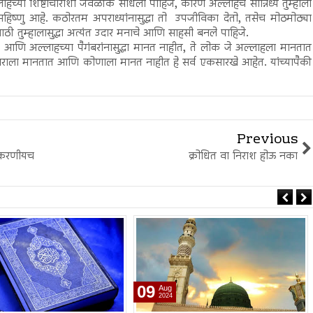
ल्लाहच्या शिष्टाचाराशी जवळीक साधली पाहिजे, कारण अल्लाहचे सान्निध्य तुम्हाला
ष्णु आहे. कठोरतम अपराध्यांनासुद्धा तो उपजीविका देतो, तसेच मोठमोठ्या
्यासाठी तुम्हालासुद्धा अत्यंत उदार मनाचे आणि साहसी बनले पाहिजे.
 आणि अल्लाहच्या पैगंबरांनासुद्धा मानत नाहीत, ते लोक जे अल्लाहला मानतात
गंबराला मानतात आणि कोणाला मानत नाहीत हे सर्व एकसारखे आहेत. यांच्यापैकी
Previous
अनुकरणीयच
क्रोधित वा निराश होऊ नका
26
Jul
2024