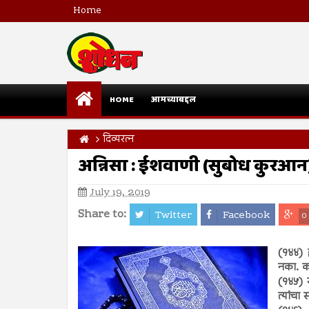
Home
HOME
आमच्याबद्दल
दिव्यरत्न
अन्निसा : ईशवाणी (सुबोध कुरआन
July 19, 2019
Share to:
Twitter
Facebook
0
(१४४) ह
नका. का
(१४५) 
त्यांच