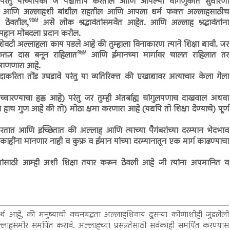
परंतु यांच्यापैकी जे पश्चात्ताप करतील आणि आपल्या वागणुकीत सुधारणा
 आणि अल्लाहशी बांधील राहतील आणि आपला धर्म फक्त अल्लाहसाठीच
१७४
ळ ठेवतील,
असे लोक श्रद्धावंतांसमवेत आहेत. आणि अल्लाह श्रद्धावंतांना
महान मोबदला प्रदान करील.
ेवटी अल्लाहला काय पडले आहे की तुम्हाला विनाकारण त्याने शिक्षा द्यावी. जर
१७५
 कृतज्ञ दास बनून राहिलात
आणि ईमानच्या मार्गावर चालत राहिलात तर
 जाणणारा आहे.
रिता तोंड उघडावे परंतु या व्यतिरिक्त की एखाद्यावर अत्याचार केला गेला
्चारण्याचा हक्क आहे) परंतु जर तुम्ही अंतर्बाह्य चांगुलपणाच दाखवाल अथवा
च गुण आहे की तो) मोठा क्षमा करणारा आहे (यद्यपि तो शिक्षा देण्याचे) पूर्ण
रतात आणि इच्छितात की अल्लाह आणि त्याच्या पैगंबरांच्या दरम्यान भेदभाव
ींना मानणार नाही व कुफ्र व ईमान यांच्या दरम्यानातून एक मार्ग काढण्याचा
साठी आम्ही अशी शिक्षा तयार करून ठेवली आहे जी त्यांना अपमानित व
्थ आहे, की मनुष्याची वचनबद्धता अल्लाहशिवाय दुसऱ्या कोणाशीही जुडलेली
लाहसमोर समर्पित करावे. अल्लाहच्या प्रसन्नतेसाठी सर्वकाही समर्पित करण्यास