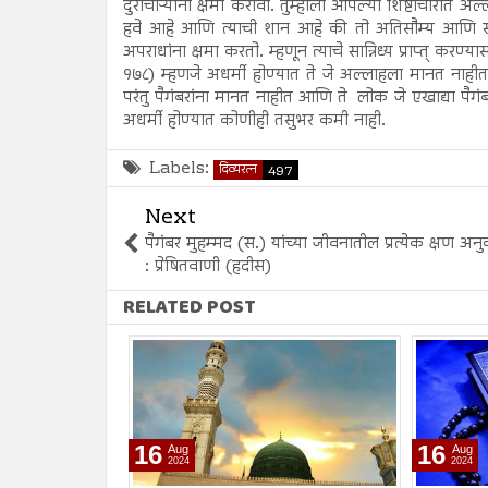
दुराचाऱ्यांना क्षमा करावी. तुम्हाला आपल्या शिष्टाचारात अ
हवे आहे आणि त्याची शान आहे की तो अतिसौम्य आणि सहि
अपराधांना क्षमा करतो. म्हणून त्याचे सान्निध्य प्राप्त् करण
१७८) म्हणजे अधर्मी होण्यात ते जे अल्लाहला मानत नाहीत
परंतु पैगंबरांना मानत नाहीत आणि ते लोक जे एखाद्या पै
अधर्मी होण्यात कोणीही तसुभर कमी नाही.
Labels:
दिव्यरत्न
497
Next
पैगंबर मुहम्मद (स.) यांच्या जीवनातील प्रत्येक क्षण 
: प्रेषितवाणी (हदीस)
RELATED POST
16
09
Aug
Aug
2024
2024