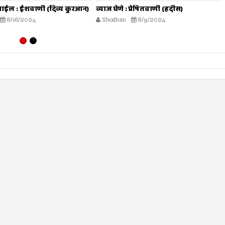
 प्रेषितवाणी (हदीस)
मोजमापात तफावत करणे : प्रेषितवाणी
(हदीस)
8/9/2024
Shodhan
7/26/2024