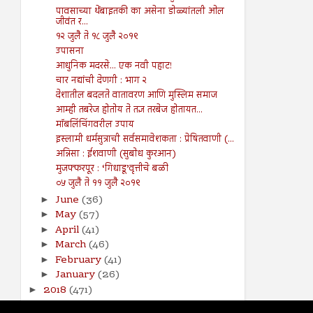
पावसाच्या थेंबाइतकी का असेना डोळ्यांतली ओल
जीवंत र...
१२ जुलै ते १८ जुलै २०१९
उपासना
आधुनिक मदरसे... एक नवी पहाट!
चार नद्यांची देणगी : भाग २
देशातील बदलते वातावरण आणि मुस्लिम समाज
आम्ही तबरेज होतोय ते तज्ञ तरबेज होतायत...
मॉबलिंचिंगवरील उपाय
इस्लामी धर्मसुत्राची सर्वसमावेशकता : प्रेषितवाणी (...
अन्निसा : ईशवाणी (सुबोध कुरआन)
मुजफ्फरपूर : ‘गिधाडू’वृत्तीचे बळी
०५ जुलै ते ११ जुलै २०१९
June
(36)
►
May
(57)
►
April
(41)
►
March
(46)
►
February
(41)
►
January
(26)
►
2018
(471)
►
2017
(141)
►