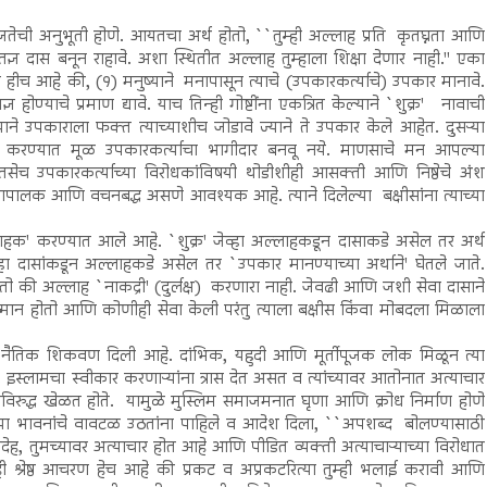
्ञतेची अनुभूती होणे. आयतचा अर्थ होतो, ``तुम्ही अल्लाह प्रति कृतघ्नता आणि
ज्ञ दास बनून राहावे. अशा स्थितीत अल्लाह तुम्हाला शिक्षा देणार नाही.'' एका
त हीच आहे की, (१) मनुष्याने मनापासून त्याचे (उपकारकर्त्याचे) उपकार मानावे.
होण्याचे प्रमाण द्यावे. याच तिन्ही गोष्टींना एकत्रित केल्याने `शुक्र' नावाची
ाने उपकाराला फक्त त्याच्याशीच जोडावे ज्याने ते उपकार केले आहेत. दुसऱ्या
 करण्यात मूळ उपकारकर्त्याचा भागीदार बनवू नये. माणसाचे मन आपल्या
. तसेच उपकारकर्त्याच्या विरोधकांविषयी थोडीशीही आसक्ती आणि निष्ठेचे अंश
ञापालक आणि वचनबद्ध असणे आवश्यक आहे. त्याने दिलेल्या बक्षीसांना त्याच्या
ाहक' करण्यात आले आहे. `शुक्र' जेव्हा अल्लाहकडून दासाकडे असेल तर अर्थ
्हा दासांकडून अल्लाहकडे असेल तर `उपकार मानण्याच्या अर्थाने' घेतले जाते.
होतो की अल्लाह `नाकद्री' (दुर्लक्ष) करणारा नाही. जेवढी आणि जशी सेवा दासाने
्मान होतो आणि कोणीही सेवा केली परंतु त्याला बक्षीस किंवा मोबदला मिळाला
ची नैतिक शिकवण दिली आहे. दांभिक, यहुदी आणि मूर्तीपूजक लोक मिळून त्या
इस्लामचा स्वीकार करणाऱ्यांना त्रास देत असत व त्यांच्यावर आतोनात अत्याचार
रुद्ध खेळत होते. यामुळे मुस्लिम समाजमनात घृणा आणि क्रोध निर्माण होणे
ारच्या भावनांचे वावटळ उठतांना पाहिले व आदेश दिला, ``अपशब्द बोलण्यासाठी
ह, तुमच्यावर अत्याचार होत आहे आणि पीडित व्यक्ती अत्याचाऱ्याच्या विरोधात
 श्रेष्ठ आचरण हेच आहे की प्रकट व अप्रकटरित्या तुम्ही भलाई करावी आणि