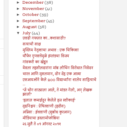
December
(38)
►
November
(41)
►
October
(39)
►
September
(45)
►
August
(58)
►
July
(44)
▼
एवढी गफलत का...कशासाठी?
सत्याची साक्ष
मुस्लिम नेतृत्वाचा अभाव : एक चिकित्सा
चौफेर गुणवत्तेमुळे इंग्लंडचा विजय
गांवकरी का खेडूत
येवला तहसीलदारांना मॉब लीचिंग विरोधात निवेदन
भारत आणि मुसलमान, दोन देह एक आत्मा
एसआयओने केले 200 विद्यार्थ्यांना शालेय साहित्याचे
...
‘जे भोग वाट्याला आले, ते मांडत गेलो, अन् लेखक
झालो’
'हलाल कमाईतून केलेले हज स्वीकार्ह’
दृढनिश्चय : प्रेषितवाणी (हदीस)
अन्निसा : ईशवाणी (सुबोध कुरआन)
26
19
Jul
Jul
मीडियाचा इस्लामोफोबिया
2024
2024
२६ जुलै ते ०१ ऑगस्ट २०१९