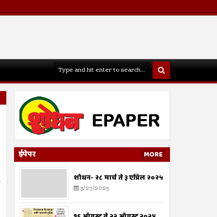
ईपेपर
MORE
शोधन- २८ मार्च ते ३ एप्रिल २०२५
3/27/2025
१६ ऑगस्ट ते २२ ऑगस्ट २०२४