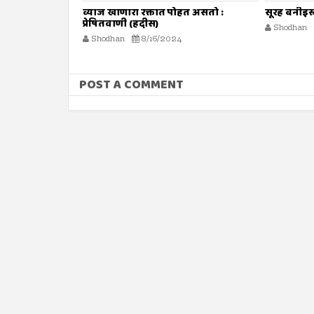
ोहत असतो :
सूरह बनीइस्राईल : ईशवाणी (दिव्य कुरआन)
व्याज घेणे :
Shodhan
8/16/2024
Shodhan
POST A COMMENT