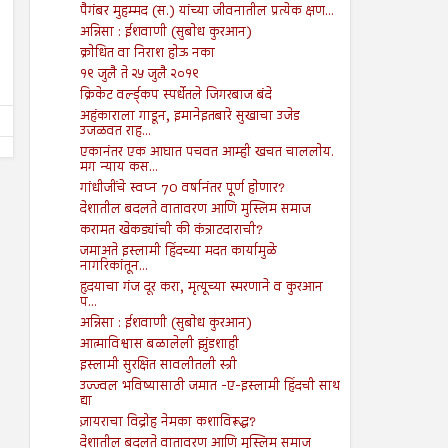
पैगंबर मुहम्मद (स.) यांच्या जीवनातील प्रत्येक क्षण...
सूरह बनीइस्राईल : : ईशवाणी (दिव्य
चोरी : : प्रेषितवाणी (हदीस)
अन्निसा : ईशवाणी (सुबोध कुरआन)
कुरआन)
Shodhan
7/19/2024
क्रोधित वा निराश होऊ नका
Shodhan
7/26/2024
१९ जुलै ते २५ जुलै २०१९
क्रिकेट वर्ल्ड्कप स्पर्धेतले जिगरबाज बंदे
अहंकाराला गाडून, इमानेइतबारे सुखाचा उजेड
उजळवत राह...
एकानंतर एक आघात पचवत आम्ही खचत चाललोय.
मग न्याय कस...
गांधीजींचे स्वप्न 70 वर्षानंतर पूर्ण होणार?
देशातील बदलते वातावरण आणि मुस्लिम समाज
करामत खेकड्यांची की कंत्राटदाराची?
जमाअते इस्लामी हिंदच्या मदत कार्यामुळे
नागरिकांतून...
हृदयाचा गंज दूर करा, मृत्यूच्या स्मरणाने व कुरआन
प...
अन्निसा : ईशवाणी (सुबोध कुरआन)
आत्माविश्वास बळालेली झुंडशाही
इस्लामी सुरक्षित सावलीतली स्त्री
उज्ज्वल भविष्यासाठी जमात -ए-इस्लामी हिंदची साथ
द्या
ज़ायराचा विद्रोह नेमका कशाविरूद्ध?
देशातील बदलते वातावरण आणि मुस्लिम समाज