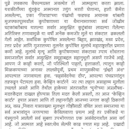
पुढे लवकरच वैफल्यग्रस्त अवस्थेत तो आत्महत्या करता झाला.
यशकीर्तीच्या धुंदकुंद अस्मानात उत्तुंग भरारी घेणाऱ्या, हाती कॅमेरा
असलेल्या, एका ‘गिधाडा’च्या पंखांची फडफड अचानक थांबली!
मुजफ्फरपूरमधील कुपोषणाच्या या थैमानामागच्या सर्व जोखीम
घटकांबरोबरच यातल्या सर्वात असुरक्षित कुटुंबांवर लादल्या गेलेल्या
अतिरिक्त तणावामुळे या वर्षी अनेक कमजोर मुले या संकटात ढकलली
गेली आहेत. सर्वाधिक कुपोषित असलेल्या बिहार, झारखंड, मध्य प्रदेश,
उत्तर प्रदेश आणि गुजरातच्या तुलनेत कुपोषित मुलांचे महाराष्ट्रातील प्रमाण
कमी आहे. मुलांचे मृत्यू आणि कुपोषणाच्या संकटावर उपाय शोधताना
समाजातील सर्वात असुरक्षित समूहाबद्दल सहानुभूती असणे गरजेचे आहे.
आपण जे काही करतो, जी परिस्थिती पाहतो, हाताळतो. त्यातून काही
मिळवण्याच्या अनावर लालसेपूर्वी, प्रथम माणुसकीचा ‘ईश्वरी अंश’
आपल्यात जागवायला हवा. ‘सहसंवेदनेचा दीप’, आपल्या पंचप्राणांतून
तडफडून पेटायला हवा. केव्हिन कार्टरने जर त्या लहान असाहाय्य मुलीला
उचलले असते आणि तेथील हाकेच्या अंतरावरील ‘युनो’च्या अन्नऔषध-
मदतकेंद्रात दाखल होण्यास तिला मदत केली असती, तर आज ‘केव्हिन
कार्टर’ हयात असता आणि ती लहानगीही! आजच्या जगात्त काही ठिकाणी
अन्न, वस्त्र ,निवारा यासारख्या मुलभूत गोष्टींसाठी वंचित अशा समाजाचा या
सर्व अभावांतून जगण्याचा केविलवाणा प्रयत्न आहे तर एकीकडे या
यंत्रयुगाने आलेली सर्व सुबत्ता उपभोगणारा एक असंवेदनाशील असा वर्ग
आहे. जो आत्मरत आहे स्वत:चेच सेल्फी काढ ण्यात मग्न आहे. एखादी