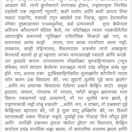
आठवण येते. त्याने कुपोषणाने मरणासन्न होऊन, उन्हातान्हात निपचित
पडलेली एक लहानगी ‘मुलगी’, कधी मरतेय आणि कधी आपण तिचा
फडशा पाडतोय, यासाठी टपून बसलेले एक गिधाड, सुदान देशामधील
भीषण दुष्काळाच्या पाश्र्वभूमीवर, असे प्रत्ययकारी दृश्य कॅमेऱ्यात
अतिशय कौशल्याने बंदिस्त केले, त्या फोटोबद्दल त्याला पत्रकारितेतील
आंतरराष्ट्रीय सन्मानाचे ‘पुलित्झर’ पारितोषिक मिळाले खरे पण, या
सन्मानाचा आनंद काही त्याला, फार काळ उपभोगता आला नाही.
लवकरच, काही महिन्यातच, वैफल्यग्रस्त अवस्थेत त्याने आत्महत्या
केल्याची बातमी हां हां म्हणता जगभर वाऱ्यासारखी पसरली आणि सगळे
जग हादरले! कारण जगभरातल्या मोठमोठ्या वृत्तवाहिन्यांवरून (न्यूज
चॅनेल्स) त्याने संपादन केलेल्या यशाबद्दल त्याचे उदंड कौतुक सर्वत्र सुरू
होते. पण, अशाच एका दूरचित्रवाहिनीवरील मुलाखतीत कोणीतरी त्याला
फोन करून प्रश्न विचारला की, ‘त्या सुदानी मुलीचे पुढे काय झाले?’
...आणि त्या अचानक विचारल्या गेलेल्या प्रश्नाने केव्हिन कार्टर समूळ
हादरला. चाचरत, गांगरतच तो उत्तरला, ‘फोटो काढून झाल्यावर मला
विमान पकडायची घाई असल्याने, मी त्या मुलीचे काय झाले, हे
पाहण्यासाठी नाही थांबू शकलो!’ ...आणि मग, न थांबता, तो प्रश्नकर्ता पुढे
केव्हिनला म्हणाला की, ‘मी हे तुला सांगू इच्छितोय की, त्या दिवशी
घटनास्थळी एकच ‘गिधाड’ नव्हते. दुसरेही एक ‘गिधाड’ तिथे मौजूद होते
आणि त्यापैकी एकाच्या हातात ‘कॅमेरा’ होता!’ त्या विधानानं, केव्हिन
कार्टरला प्रचंड मानसिक धक्का बसला. तो कमालीचा अस्वस्थ झाला आणि