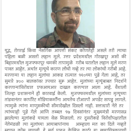
युद्ध, रोगराई किंवा नैसर्गिक आपत्ती संकट कोणतेही असले तरी त्याचा
पहिला बळी असतो लहान मुले. उत्तर प्रदेशमधील गोरखपूर असो की
बिहारमधील मुजफ्फरपूर चमकी तापामुळे गरीब घरातील लहान मुले मरण
पावत आहेत. अर्थात मृत्यूचे कारण लीची नव्हे तर त्या लोकांची गरीबी आहे.
मरणाऱ्या या लहान मुलांचा आकड राज्यात १९०च्या पुढे गेला आहे, तर
सुमारे ५०० बालकांवर उपचार सुरू आहेत. मुलांच्या मृत्यूंबाबत निदर्शने
करणाऱ्यांविरोधात एफआयआर दाखल करण्यात आला आहे. वैशाली
जिल्हा प्रशासनाने ही कारवाई केली. मुजफ्फरमधील मुलांच्या मृत्यूच्या
तांडवानंतर कार्पोरेट मीडियाकर्मींना आयतेच टीआरपी अपडेट सापडू लागले.
त्यामुळे त्यांना माणुसकीची सीमादेखील दिसली नाही. सत्ताधारी नेते तर
त्यांच्याही पुढे गेले आणि तब्बल १७ दिवसांनंतर मुख्यमंत्री मरणासन्न
झालेल्या मुलांकडे यायला वेळ मिळाली. तर दुसरीकडे विरोधीपक्षातील
नेतेमंडळी त्या मुलांच्या आयाबापांनाच आम्हाला मत का दिले नव्हते
म्हणून कोसू लागली. हे सर्व पाहून केव्हिन कार्टर या छायाचित्रकाराची