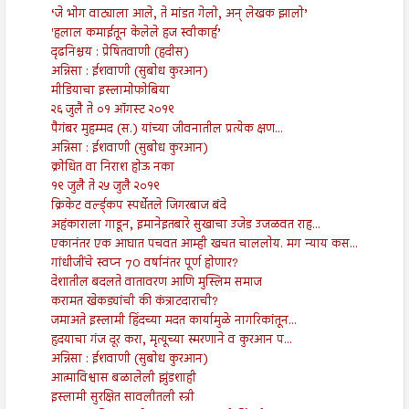
‘जे भोग वाट्याला आले, ते मांडत गेलो, अन् लेखक झालो’
'हलाल कमाईतून केलेले हज स्वीकार्ह’
दृढनिश्चय : प्रेषितवाणी (हदीस)
अन्निसा : ईशवाणी (सुबोध कुरआन)
मीडियाचा इस्लामोफोबिया
२६ जुलै ते ०१ ऑगस्ट २०१९
पैगंबर मुहम्मद (स.) यांच्या जीवनातील प्रत्येक क्षण...
अन्निसा : ईशवाणी (सुबोध कुरआन)
क्रोधित वा निराश होऊ नका
१९ जुलै ते २५ जुलै २०१९
क्रिकेट वर्ल्ड्कप स्पर्धेतले जिगरबाज बंदे
अहंकाराला गाडून, इमानेइतबारे सुखाचा उजेड उजळवत राह...
एकानंतर एक आघात पचवत आम्ही खचत चाललोय. मग न्याय कस...
गांधीजींचे स्वप्न 70 वर्षानंतर पूर्ण होणार?
देशातील बदलते वातावरण आणि मुस्लिम समाज
करामत खेकड्यांची की कंत्राटदाराची?
जमाअते इस्लामी हिंदच्या मदत कार्यामुळे नागरिकांतून...
हृदयाचा गंज दूर करा, मृत्यूच्या स्मरणाने व कुरआन प...
अन्निसा : ईशवाणी (सुबोध कुरआन)
आत्माविश्वास बळालेली झुंडशाही
इस्लामी सुरक्षित सावलीतली स्त्री