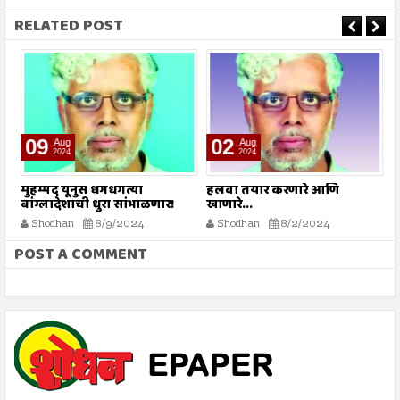
RELATED POST
09
02
Aug
Aug
2024
2024
े
मुहम्मद यूनुस धगधगत्या
हलवा तयार करणारे आणि
सर
बांग्लादेशाची धुरा सांभाळणार!
खाणारे...
Shodhan
8/9/2024
Shodhan
8/2/2024
POST A COMMENT