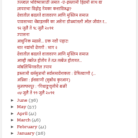
उज्ज्वल भविष्यासाठी जमात -ए-इस्लामी हिंदची साथ द्या
ज़ायराचा विद्रोह नेमका कशाविरूद्ध?
देशातील बदलते वातावरण आणि मुस्लिम समाज
पावसाच्या थेंबाइतकी का असेना डोळ्यांतली ओल जीवंत र...
१२ जुलै ते १८ जुलै २०१९
उपासना
आधुनिक मदरसे... एक नवी पहाट!
चार नद्यांची देणगी : भाग २
देशातील बदलते वातावरण आणि मुस्लिम समाज
आम्ही तबरेज होतोय ते तज्ञ तरबेज होतायत...
मॉबलिंचिंगवरील उपाय
इस्लामी धर्मसुत्राची सर्वसमावेशकता : प्रेषितवाणी (...
अन्निसा : ईशवाणी (सुबोध कुरआन)
मुजफ्फरपूर : ‘गिधाडू’वृत्तीचे बळी
०५ जुलै ते ११ जुलै २०१९
June
(36)
►
May
(57)
►
April
(41)
►
March
(46)
►
February
(41)
►
January
(26)
►