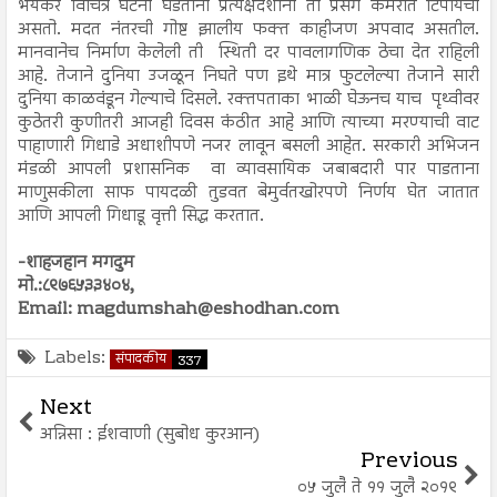
भयंकर विचित्र घटना घडताना प्रत्यक्षदर्शीना तो प्रसंग कॅमेरात टिपायचा
असतो. मदत नंतरची गोष्ट झालीय फक्त काहीजण अपवाद असतील.
मानवानेच निर्माण केलेली ती स्थिती दर पावलागणिक ठेचा देत राहिली
आहे. तेजाने दुनिया उजळून निघते पण इथे मात्र फुटलेल्या तेजाने सारी
दुनिया काळवंडून गेल्याचे दिसले. रक्तपताका भाळी घेऊनच याच पृथ्वीवर
कुठेतरी कुणीतरी आजही दिवस कंठीत आहे आणि त्याच्या मरण्याची वाट
पाहाणारी गिधाडे अधाशीपणे नजर लावून बसली आहेत. सरकारी अभिजन
मंडळी आपली प्रशासनिक वा व्यावसायिक जबाबदारी पार पाडताना
माणुसकीला साफ पायदळी तुडवत बेमुर्वतखोरपणे निर्णय घेत जातात
आणि आपली गिधाडू वृत्ती सिद्ध करतात.
-शाहजहान मगदुम
मो.:८९७६५३३४०४,
Email: magdumshah@eshodhan.com
Labels:
संपादकीय
337
Next
अन्निसा : ईशवाणी (सुबोध कुरआन)
Previous
०५ जुलै ते ११ जुलै २०१९