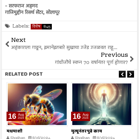
- सरफराज अहमद
गाजियुद्दीन रिसर्च सेंटर, सोलापूर
Labels:
विशेष
845
Next
अहंकाराला गाडून, इमानेइतबारे सुखाचा उजेड उजळवत राहू...
Previous
गांधीजींचे स्वप्न 70 वर्षानंतर पूर्ण होणार?
RELATED POST
16
16
Aug
Aug
2024
2024
मधमाशी
मृत्यूनंतर पुढे काय
भ
स्
Shodhan
8/16/2024
Shodhan
8/16/2024