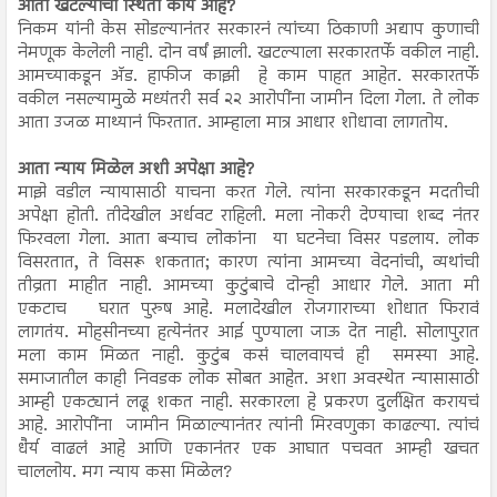
आता खटल्याची स्थिती काय आहे?
निकम यांनी केस सोडल्यानंतर सरकारनं त्यांच्या ठिकाणी अद्याप कुणाची
नेमणूक केलेली नाही. दोन वर्षं झाली. खटल्याला सरकारतर्फे वकील नाही.
आमच्याकडून अ‍ॅड. हाफीज काझी हे काम पाहत आहेत. सरकारतर्फे
वकील नसल्यामुळे मध्यंतरी सर्व २२ आरोपींना जामीन दिला गेला. ते लोक
आता उजळ माथ्यानं फिरतात. आम्हाला मात्र आधार शोधावा लागतोय.
आता न्याय मिळेल अशी अपेक्षा आहे?
माझे वडील न्यायासाठी याचना करत गेले. त्यांना सरकारकडून मदतीची
अपेक्षा होती. तीदेखील अर्धवट राहिली. मला नोकरी देण्याचा शब्द नंतर
फिरवला गेला. आता बऱ्याच लोकांना या घटनेचा विसर पडलाय. लोक
विसरतात, ते विसरू शकतात; कारण त्यांना आमच्या वेदनांची, व्यथांची
तीव्रता माहीत नाही. आमच्या कुटुंबाचे दोन्ही आधार गेले. आता मी
एकटाच घरात पुरुष आहे. मलादेखील रोजगाराच्या शोधात फिरावं
लागतंय. मोहसीनच्या हत्येनंतर आई पुण्याला जाऊ देत नाही. सोलापुरात
मला काम मिळत नाही. कुटुंब कसं चालवायचं ही समस्या आहे.
समाजातील काही निवडक लोक सोबत आहेत. अशा अवस्थेत न्यासासाठी
आम्ही एकट्यानं लढू शकत नाही. सरकारला हे प्रकरण दुर्लक्षित करायचं
आहे. आरोपींना जामीन मिळाल्यानंतर त्यांनी मिरवणुका काढल्या. त्यांचं
धैर्य वाढलं आहे आणि एकानंतर एक आघात पचवत आम्ही खचत
चाललोय. मग न्याय कसा मिळेल?