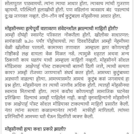
सोलापुरात पाठवायचो. त्यांना त्याचा आधार होता. त्यावरच त्यांची गुजराण
व्हायची. परिस्थिती हलाखीची होती. पण वडिलांना व्यवसाय बंद पडल्याचं
दु:ख जाणवत नव्हतं. दोन–तीन वर्षं कुटुंबाला मोहसीनचा आधार होता.
मोहसीनच्या हत्येपूर्वी वातावरण संवेदनशील झाल्याची माहिती होती?
आम्ही दोघंही स्वारगेट परिसरात नोकरीला होतो. खोलीवर साधारणत:
सायंकाळी ७.३० पर्यंत पोहोचायचो. त्या दिवशीदेखील आम्ही नेहमीच्या
वेळी खोलीवर परतलो. कामाच्या तणावात आम्हाला इतर कोणत्याही
गोष्टींकडे लक्ष द्यायला वेळ मिळत नसे. त्यामुळे शहरात अथवा अन्य
ठिकाणी काय घडतंय याची आम्हाला माहिती नव्हती. मोहसीनने सोशल
मीडिआवर आक्षेपार्ह पोस्ट टाकल्याची बातमी दिली जाते, त्याची सत्यता
काय? आम्ही रोजच्या जगण्याशी संघर्ष करत होतो. आमच्या कुटुंबाच्या
अडचणी वाढल्या होत्या. आमच्यासमोर आमचं कुटुंब कसं जगवायचं हा
प्रश्न होता. मोहसीनला तर त्याची जाणीव अधिक होती. त्यातही मोहसीनचा
स्वभाव मितभाषी होता. त्यानं कधीच कोणत्याही सामाजिक घटनेवर
प्रतिक्रिया दिल्याचं आम्ही पाहिलेलं नाही. काही वृत्तवाहिन्यांनी मोहसीनने
एक आक्षेपार्ह पोस्ट सोशल मीडियावर टाकल्याची माहिती प्रसारीत केली.
नंतर त्यांना सत्यता कळाल्यानंतर त्यांनी माफीही मागितली. त्यांच्या
प्रतिनिधींनी आमच्या घरी येऊन दिलगिरी व्यक्त केली.
मोहसीनची हत्या कशा प्रकारे झाली?