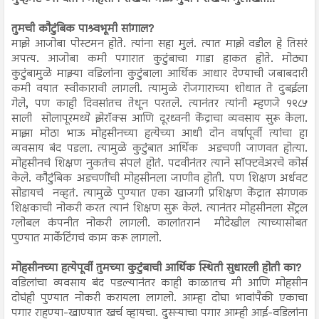
तुमची कौटुंबिक पाश्र्वभूमी सांगाल?
माझे आजोबा पोस्टमन होते. त्यांना सहा मुलं. त्यात माझे वडील हे तिसरं
अपत्य. आजोबा कमी पगारात कुटुंबाचा गाडा हाकत होते. मोठ्या
कुटुंबामुळे माझ्या वडिलांना कुटुंबाला आर्थिक आधार देण्याची जबाबदारी
कमी वयात स्वीकारावी लागली. त्यामुळे रोजगाराच्या शोधात ते दुबईला
गेले, पण काही दिवसांतच तेथून परतले. त्यानंतर त्यांनी म्हणजे १९८५
साली सोलापूरमध्ये झेरॉक्स आणि दूरध्वनी केंद्राचा व्यवसाय सुरू केला.
माझा मोठा भाऊ मोहसीनच्या हत्येच्या आधी दोन वर्षापूर्वी त्यांचा हा
व्यवसाय बंद पडला. त्यामुळे कुटुंबात आर्थिक अडचणी जाणवत होत्या.
मोहसीनचं शिक्षण नुकतंच संपलं होतं. पदवीनंतर त्याने सॉफ्टवेअरचे कोर्स
केले. कौटुंबिक अडचणींची मोहसीनला जाणीव होती. पण शिक्षण अर्धवट
सोडायचं नव्हतं. त्यामुळे पुण्यात एका खाजगी प्रशिक्षण केंद्रात संगणक
शिक्षकाची नोकरी करत त्यानं शिक्षण सुरू केलं. त्यानंतर मोहसीनला सेंट्रल
ग्लोबल कंपनीत नोकरी लागली. कालांतरानं मीदेखील त्याच्यासोबत
पुण्यात मार्केटिंगचं काम करू लागलो.
मोहसीनच्या हत्येपूर्वी तुमच्या कुटुंबाची आर्थिक स्थिती सुधारली होती का?
वडिलांचा व्यवसाय बंद पडल्यानंतर काही काळातच मी आणि मोहसीन
दोघंही पुण्यात नोकरी करायला लागलो. आम्हा दोघा भावांपैकी एकाचा
पगार राहण्या-खाण्यात खर्च व्हायचा. दुसऱ्याचा पगार आम्ही आई-वडिलांना