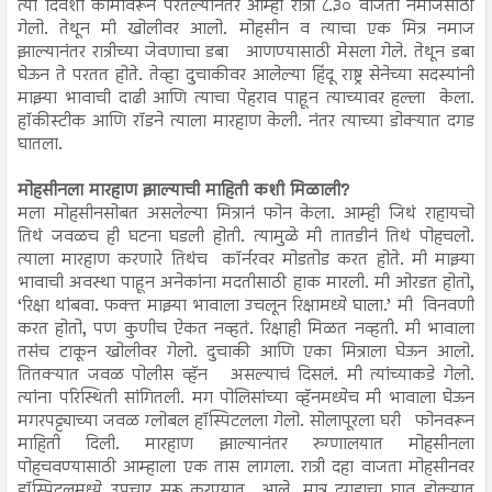
त्या दिवशी कामावरून परतल्यानंतर आम्ही रात्री ८.३० वाजता नमाजसाठी
गेलो. तेथून मी खोलीवर आलो. मोहसीन व त्याचा एक मित्र नमाज
झाल्यानंतर रात्रीच्या जेवणाचा डबा आणण्यासाठी मेसला गेले. तेथून डबा
घेऊन ते परतत होते. तेव्हा दुचाकीवर आलेल्या हिंदू राष्ट्र सेनेच्या सदस्यांनी
माझ्या भावाची दाढी आणि त्याचा पेहराव पाहून त्याच्यावर हल्ला केला.
हॉकीस्टीक आणि रॉडने त्याला मारहाण केली. नंतर त्याच्या डोक्यात दगड
घातला.
मोहसीनला मारहाण झाल्याची माहिती कशी मिळाली?
मला मोहसीनसोबत असलेल्या मित्रानं फोन केला. आम्ही जिथं राहायचो
तिथं जवळच ही घटना घडली होती. त्यामुळे मी तातडीनं तिथं पोहचलो.
त्याला मारहाण करणारे तिथंच कॉर्नरवर मोडतोड करत होते. मी माझ्या
भावाची अवस्था पाहून अनेकांना मदतीसाठी हाक मारली. मी ओरडत होतो,
‘रिक्षा थांबवा. फक्त माझ्या भावाला उचलून रिक्षामध्ये घाला.’ मी विनवणी
करत होतो, पण कुणीच ऐकत नव्हतं. रिक्षाही मिळत नव्हती. मी भावाला
तसंच टाकून खोलीवर गेलो. दुचाकी आणि एका मित्राला घेऊन आलो.
तितक्यात जवळ पोलीस व्हॅन असल्याचं दिसलं. मी त्यांच्याकडे गेलो.
त्यांना परिस्थिती सांगितली. मग पोलिसांच्या व्हॅनमध्येच मी भावाला घेऊन
मगरपट्ट्याच्या जवळ ग्लोबल हॉस्पिटलला गेलो. सोलापूरला घरी फोनवरून
माहिती दिली. मारहाण झाल्यानंतर रुग्णालयात मोहसीनला
पोहचवण्यासाठी आम्हाला एक तास लागला. रात्री दहा वाजता मोहसीनवर
हॉस्पिटलमध्ये उपचार सुरू करण्यात आले. मात्र दगडाचा घाव डोक्यात