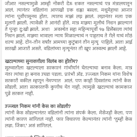
जीआर नसल्यामुळे आम्ही नोकरी देऊ शकत नसल्याचं पत्र मंत्रालयातून
आलं. त्यानंतर वडिलांना आणखी एक धक्का बसला. मधुमेहाचा आजार
त्यांना पूर्वीपासूनच होता. त्यातच माझं लग्न झालं. लग्नानंतर मला एक
मुलगी झाली. त्यावेळी ते आनंदी होते. मात्र माझ्या मुलीचं निधन झाल्यानं
ते पुन्हा दु:खी झाले. अशा अवस्थेत सहा महिन्यापूर्वी १७ डिसेंबरला त्यांचं
निधन झालं. माझ्या भावाला न्याय मिळाल्याचं न पाहताच ते गेले याचं मोठं
शल्य आहे. दोन-तीन वर्षांत आमच्या कुटुंबानं तीन मृत्यू पाहिले. आता आई
सारखी आजारी असते. वडिलांच्या मृत्यूनंतर ती खूप अस्वस्थ झाली आहे.
खटल्याच्या सुनावणीला विलंब का होतोय?
सुरुवातीला खटल्याला सरकारनं गांभीर्यानं घेतल्याचा बनाव केला. मात्र
नंतर त्यांचा हा बनाव उघडा पडला. प्रारंभी अ‍ॅड. उज्ज्वल निकम यांना विशेष
सरकारी वकील म्हणून नेमण्यात आलं. पण काही दिवसांतच त्यांनी केस
सोडली. आता सरकारतर्फे कुणीच येत नाही. त्यामुळे खटल्याचं कामकाज
पुढे सरकत नाही.
उज्ज्वल निकम यांनी केस का सोडली?
त्यांनी केस सोडल्यानंतर वडिलांनी त्यांना संपर्क केला. मेसेजही केला. पण
त्यांनी कारण सांगितलं नाही. फार विचारणा केल्यानंतर त्यांनी ‘तुम्ही केस
लढा. जिंका.’ असं सांगितलं.