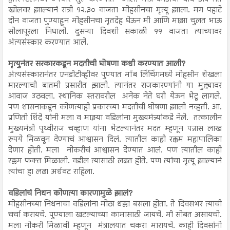
खोलवर झाल्यानं रात्री १२.३० वाजता मोहसीनचा मृत्यू झाला. मग पहाटे
दोन वाजता पुण्याहून मोहसीनचा मृतदेह घेऊन मी आणि माझा चुलत भाऊ
सोलापूरला निघालो. दुसऱ्या दिवशी सकाळी ११ वाजता त्याच्यावर
अंत्यसंस्कार करण्यात आले.
मृत्युनंतर सरकारकडून मदतीची घोषणा कधी करण्यात आली?
अंत्यसंस्कारानंतर एनडीटीव्हीवर पुण्यात मॉब लिंचिंगमध्ये मोहसीन शेखला
मारल्याची बातमी प्रसारीत झाली. त्यानंतर राजकारण्यांनी या मुद्द्यावर
आवाज उठवला. स्थानिक स्तरावरील अनेक नेते घरी येऊन भेटू लागले.
पण शासनाकडून कोणत्याही प्रकारच्या मदतीची घोषणा झाली नव्हती. आ.
प्रणिती शिंदे यांनी मला व माझ्या वडिलांना मुख्यमंत्र्यांकडे नेले. तत्कालीन
मुख्यमंत्री पृथ्वीराज चव्हाण यांना भेटल्यानंतर मदत म्हणून पन्नास लाख
रुपये मिळवून देण्याचं आश्वासन दिलं. त्यातील काही रक्कम महापालिका
देणार होती. मला नोकरीचं आश्वासन देण्यात आलं. पण त्यातील काही
रक्कम फक्त मिळाली. वडील त्यासाठी लढत होते. पण त्यांचा मृत्यू झाल्यानं
त्यांचा हा लढा अर्धवट राहिला.
वडिलांचं निधन कोणत्या कारणामुळे झालं?
मोहसीनच्या निधनाचा वडिलांना मोठा धक्का बसला होता. ते दिवसभर त्याची
चर्चा करायचे. पुण्याला खटल्याच्या कामासाठी जायचे. मी सोबत असायचो.
मला नोकरी मिळावी म्हणून मंत्रालयात चकरा मारायचे. काही दिवसांनी