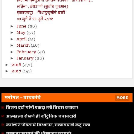
इस्लामी धर्मसुत्राची सर्वसमावेशकता : प्रेषितवाणी (...
अन्निसा : ईशवाणी (सुबोध कुरआन)
मुजफ्फरपूर : ‘गिधाडू’वृत्तीचे बळी
०५ जुलै ते ११ जुलै २०१९
June
(36)
►
May
(57)
►
April
(41)
►
March
(46)
►
February
(41)
►
January
(26)
►
2018
(471)
►
2017
(141)
►
मनोगत – वाचकांचे
MORE
विजय दर्डा यांनी एकदा तरी विचार करावा?
आत्महत्या रोखणे ही कौटुंबिक जबाबदारी
काश्मिरी पंडितांचे विस्थापन, सत्यामागचे कटू सत्य
मरणावर रडायचं की धोरणावर रडायचं?