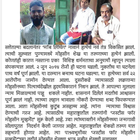
सत्तेतल्या बदलानंतर ‘मॉब लिंचिंग’ नावानं हत्येचं नवं तंत्र विकसित झालं.
त्याची सुरुवात पुण्यामध्ये मोहसीन शेख या तरुणाच्या हत्येनं झाली.
कोणतंही कारण नसताना एका विशिष्ट धर्ममताचा अनुयायी म्हणून त्याला
संपवण्यात आलं. २ जून २०१४ रोजी ही घटना घडली. नुकतीच या घटनेला
पाच वर्षं पूर्ण झाली. या दरम्यान बऱ्याच घटना घडल्या. या हत्येच्या सर्व २२
आरोपींना जामीन देण्यात आला. दुसरीकडे न्यायासाठी लढणाऱ्या
मोहसीनच्या पित्याचंदेखील हृदयविकारानं निधन झालं. ते आपल्या मुलाला
न्याय मिळाल्याचं पाहू शकले नाहीत. शासनानं दिलेलं मदतीचं आश्वासन
पूर्ण झालं नाही. त्याच्या लहान भावाला नोकरी देण्याचा शब्द फिरवण्यात
आला. आता मोहसीनचं कुटुंब असहाय्य आहे. त्यांना न्यायाचा विश्वास
देण्याची गरज आहे. त्यासाठीच महाराष्ट्रातील तरुणांनी ‘जस्टीस फॉर
मोहसीन मूव्हमेंट’ सुरू केली आहे. उद्या त्यांच्यावतीनं मोहसीनच्या जन्मगावी
सोलापुरात निदर्शनं केली जाणार आहेत. महाराष्ट्रातील शेकडो तरुण यात
सहभागी होणार आहेत. त्या पाश्र्वभूमीवर ‘जस्टीस फॉर मोहसीन
मुव्हमेंट’च्या वतीनं मोहसीन शेखचा भाऊ मुबीन शेखची मुलाखत...