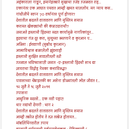
अहंकाराला गाडून, इमानेइतबारे सुखाचा उजेड उजळवत राह...
एकानंतर एक आघात पचवत आम्ही खचत चाललोय. मग न्याय कस...
गांधीजींचे स्वप्न 70 वर्षानंतर पूर्ण होणार?
देशातील बदलते वातावरण आणि मुस्लिम समाज
करामत खेकड्यांची की कंत्राटदाराची?
जमाअते इस्लामी हिंदच्या मदत कार्यामुळे नागरिकांतून...
हृदयाचा गंज दूर करा, मृत्यूच्या स्मरणाने व कुरआन प...
अन्निसा : ईशवाणी (सुबोध कुरआन)
आत्माविश्वास बळालेली झुंडशाही
इस्लामी सुरक्षित सावलीतली स्त्री
उज्ज्वल भविष्यासाठी जमात -ए-इस्लामी हिंदची साथ द्या
ज़ायराचा विद्रोह नेमका कशाविरूद्ध?
देशातील बदलते वातावरण आणि मुस्लिम समाज
पावसाच्या थेंबाइतकी का असेना डोळ्यांतली ओल जीवंत र...
१२ जुलै ते १८ जुलै २०१९
उपासना
आधुनिक मदरसे... एक नवी पहाट!
चार नद्यांची देणगी : भाग २
देशातील बदलते वातावरण आणि मुस्लिम समाज
आम्ही तबरेज होतोय ते तज्ञ तरबेज होतायत...
मॉबलिंचिंगवरील उपाय