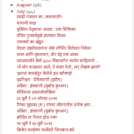
August
(58)
►
July
(44)
▼
एवढी गफलत का...कशासाठी?
सत्याची साक्ष
मुस्लिम नेतृत्वाचा अभाव : एक चिकित्सा
चौफेर गुणवत्तेमुळे इंग्लंडचा विजय
गांवकरी का खेडूत
येवला तहसीलदारांना मॉब लीचिंग विरोधात निवेदन
भारत आणि मुसलमान, दोन देह एक आत्मा
एसआयओने केले 200 विद्यार्थ्यांना शालेय साहित्याचे ...
‘जे भोग वाट्याला आले, ते मांडत गेलो, अन् लेखक झालो’
'हलाल कमाईतून केलेले हज स्वीकार्ह’
दृढनिश्चय : प्रेषितवाणी (हदीस)
अन्निसा : ईशवाणी (सुबोध कुरआन)
मीडियाचा इस्लामोफोबिया
२६ जुलै ते ०१ ऑगस्ट २०१९
पैगंबर मुहम्मद (स.) यांच्या जीवनातील प्रत्येक क्षण...
अन्निसा : ईशवाणी (सुबोध कुरआन)
क्रोधित वा निराश होऊ नका
१९ जुलै ते २५ जुलै २०१९
क्रिकेट वर्ल्ड्कप स्पर्धेतले जिगरबाज बंदे