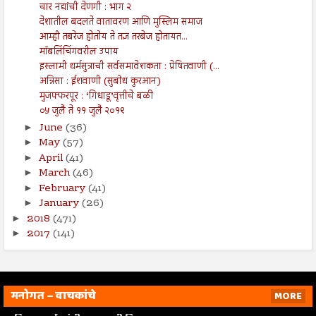
चार नद्यांची देणगी : भाग २
देशातील बदलते वातावरण आणि मुस्लिम समाज
आम्ही तबरेज होतोय ते तज्ञ तरबेज होतायत...
मॉबलिंचिंगवरील उपाय
इस्लामी धर्मसुत्राची सर्वसमावेशकता : प्रेषितवाणी (...
अन्निसा : ईशवाणी (सुबोध कुरआन)
मुजफ्फरपूर : ‘गिधाडू’वृत्तीचे बळी
०५ जुलै ते ११ जुलै २०१९
June
(36)
►
May
(57)
►
April
(41)
►
March
(46)
►
February
(41)
►
January
(26)
►
2018
(471)
►
2017
(141)
►
मनोगत – वाचकांचे
MORE