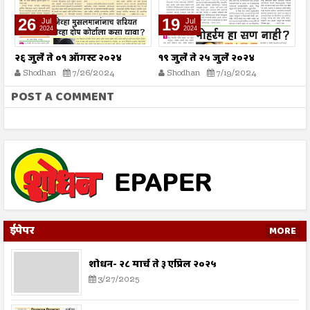
26
19
Jul
Jul
2024
2024
२६ जुलै ते ०१ ऑगस्ट २०२४
१९ जुलै ते २५ जुलै २०२४
श
Shodhan
7/26/2024
Shodhan
7/19/2024
POST A COMMENT
ईपेपर
MORE
शोधन- २८ मार्च ते ३ एप्रिल २०२५
3/27/2025