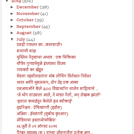
2019
(512)
▼
December
(38)
►
November
(41)
►
October
(39)
►
September
(45)
►
August
(58)
►
July
(44)
▼
एवढी गफलत का...कशासाठी?
सत्याची साक्ष
मुस्लिम नेतृत्वाचा अभाव : एक चिकित्सा
चौफेर गुणवत्तेमुळे इंग्लंडचा विजय
गांवकरी का खेडूत
येवला तहसीलदारांना मॉब लीचिंग विरोधात निवेदन
भारत आणि मुसलमान, दोन देह एक आत्मा
एसआयओने केले 200 विद्यार्थ्यांना शालेय साहित्याचे ...
‘जे भोग वाट्याला आले, ते मांडत गेलो, अन् लेखक झालो’
'हलाल कमाईतून केलेले हज स्वीकार्ह’
दृढनिश्चय : प्रेषितवाणी (हदीस)
अन्निसा : ईशवाणी (सुबोध कुरआन)
मीडियाचा इस्लामोफोबिया
२६ जुलै ते ०१ ऑगस्ट २०१९
पैगंबर मुहम्मद (स.) यांच्या जीवनातील प्रत्येक क्षण...