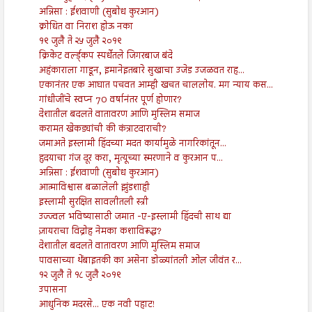
अन्निसा : ईशवाणी (सुबोध कुरआन)
क्रोधित वा निराश होऊ नका
१९ जुलै ते २५ जुलै २०१९
क्रिकेट वर्ल्ड्कप स्पर्धेतले जिगरबाज बंदे
अहंकाराला गाडून, इमानेइतबारे सुखाचा उजेड उजळवत राह...
एकानंतर एक आघात पचवत आम्ही खचत चाललोय. मग न्याय कस...
गांधीजींचे स्वप्न 70 वर्षानंतर पूर्ण होणार?
देशातील बदलते वातावरण आणि मुस्लिम समाज
करामत खेकड्यांची की कंत्राटदाराची?
जमाअते इस्लामी हिंदच्या मदत कार्यामुळे नागरिकांतून...
हृदयाचा गंज दूर करा, मृत्यूच्या स्मरणाने व कुरआन प...
अन्निसा : ईशवाणी (सुबोध कुरआन)
आत्माविश्वास बळालेली झुंडशाही
इस्लामी सुरक्षित सावलीतली स्त्री
उज्ज्वल भविष्यासाठी जमात -ए-इस्लामी हिंदची साथ द्या
ज़ायराचा विद्रोह नेमका कशाविरूद्ध?
देशातील बदलते वातावरण आणि मुस्लिम समाज
पावसाच्या थेंबाइतकी का असेना डोळ्यांतली ओल जीवंत र...
१२ जुलै ते १८ जुलै २०१९
उपासना
आधुनिक मदरसे... एक नवी पहाट!