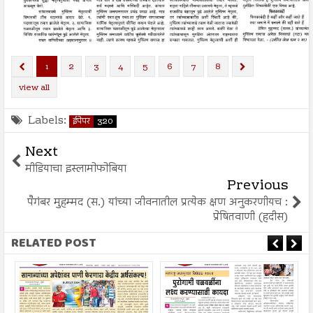
1
2
3
4
5
6
7
8
view all
Labels:
ईपेपर
320
Next
मीडियाचा इस्लामोफोबिया
Previous
पैगंबर मुहम्मद (स.) यांच्या जीवनातील प्रत्येक क्षण अनुकरणीयच :
प्रेषितवाणी (हदीस)
RELATED POST