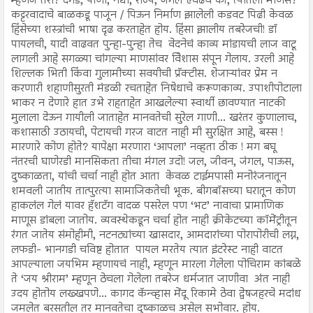
म्हणजे तरी? दगड, पाणी, नद्या, राज्य, जंगल एवढंच की, त्यातली माणसं?
कट्टरवादाचे बाळकडू पाजून / पिऊन निर्माण झालेली कडवट पिढी केवळ
हिंसेच्या शस्त्रांची भाषा दृढ करताहेत होय. हिंसा झालीय तबरेजची! डॉ
पायलची, यादी वाढवत पुन्हा-पुन्हा तेच वेदनेचं काव्य मांडायची लाज वाटू
लागली आहे सगळ्या चांगल्या माणसांवर विेशास संपून गेलाय. उरली आहे
शिल्लक भिती किंवा गुलामीच्या सवयीची प्रॅक्टीस. शेजाऱ्यांवर प्रेम न
करणारी शहाणीसुरती मंडळी रचताहेत निषेधाचे करूणकाव्य. उपाशीपोटाला
भाकर न देणारे हात उभे राहताहेत आखलेल्या स्वार्थी छावण्यात नाटकी
मुलाला देऊन गायीली जाताहेत मानवतेची सुरेल गाणी... खरंतर कुणालाच,
कशासाठी उठायची, पेटायची गरज वाटत नाही मी सुरक्षित आहे, बस्स !
मारणारे कोण होते? यापेक्षा मरणारा ‘आपला’ नव्हता ठीक ! मग बघू
नंतरची घाणेरडी मानसिकता तीचा मंगल उदो! जल, जीवन, जंगल, पाऊस,
दुष्काळता, यांची चर्चा नाही होत आता केवळ टाईमपासी मनोरंजनातून
शमवली जातीय तात्पुरत्या सामाजिकतेची भूक. बीगबॉसच्या घरातून कोण
हाकलंल गेलं यावर हॅशटॅग वादळ पसरेल पण ‘भट’ नावाचा प्रामाणिक
माणूस डांबला जातोय. व्यवस्थेकडून चर्चा होत नाही क्रीकेटच्या कॉमेंट्रीतून
रंगत जातेय संमोहीमी, नटनट्यांच्या खासदार, आमदारांच्या पोरापोरीची लग्न,
लफडी- भानगडी चविष्ट होतात पायल मरतेय त्यात इंटरेस्ट नाही वाटत
आपल्याला जयभिम म्हणायचं नाही, म्हणून मारला गेलेला पोचिराम कांबळे
ते ‘जय श्रीराम’ म्हणून ठेचला गेलेला तबरेज धर्मजात जाणीवा अंत नाही
उदय होतोय लख्खपणे... कागद कॅन्व्हास मेंदू रिकामे ठेवा द्वेषजहरचे मदांध
जमलेत बरसतील तर मानवतेचा दुष्काळच असेल सभोवार. होय.