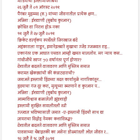
मीडियाचा इस्लामोफोबिया
२६ जुलै ते ०१ ऑगस्ट २०१९
पैगंबर मुहम्मद (स.) यांच्या जीवनातील प्रत्येक क्षण...
अन्निसा : ईशवाणी (सुबोध कुरआन)
क्रोधित वा निराश होऊ नका
१९ जुलै ते २५ जुलै २०१९
क्रिकेट वर्ल्ड्कप स्पर्धेतले जिगरबाज बंदे
अहंकाराला गाडून, इमानेइतबारे सुखाचा उजेड उजळवत राह...
एकानंतर एक आघात पचवत आम्ही खचत चाललोय. मग न्याय कस...
गांधीजींचे स्वप्न 70 वर्षानंतर पूर्ण होणार?
देशातील बदलते वातावरण आणि मुस्लिम समाज
करामत खेकड्यांची की कंत्राटदाराची?
जमाअते इस्लामी हिंदच्या मदत कार्यामुळे नागरिकांतून...
हृदयाचा गंज दूर करा, मृत्यूच्या स्मरणाने व कुरआन प...
अन्निसा : ईशवाणी (सुबोध कुरआन)
आत्माविश्वास बळालेली झुंडशाही
इस्लामी सुरक्षित सावलीतली स्त्री
उज्ज्वल भविष्यासाठी जमात -ए-इस्लामी हिंदची साथ द्या
ज़ायराचा विद्रोह नेमका कशाविरूद्ध?
देशातील बदलते वातावरण आणि मुस्लिम समाज
पावसाच्या थेंबाइतकी का असेना डोळ्यांतली ओल जीवंत र...
१२ जुलै ते १८ जुलै २०१९