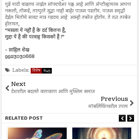
पुढे यादी वाढतच जाईल सॉफ्टवेअर पक्क आहे आणि अ‍ॅन्टीव्हायरस आपण
नकली, तोकडे, तात्पुरते सुद्धा नाही बाहेर पाऊस पडतोय. पाऊस समृद्धी
देईल भितीचे सावट मात्र गडदच आहे आम्ही तबरेज होतोय. ते तज्ञ तरबेज
होतायत,
‘‘मसला ये नहीं है के दर्द कितना है,
मुद्दा ये है की परवाह किसको है !’’
- साहिल शेख
9923030668
Labels:
विशेष
845
Next
देशातील बदलते वातावरण आणि मुस्लिम समाज
Previous
मॉबलिंचिंगवरील उपाय
RELATED POST