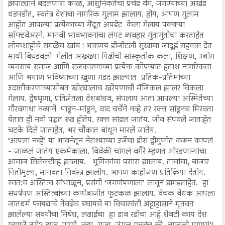
झपाट्याने बदलणारा काळ, आधुनिकतेचा प्रचंड वेग, जगण्याच्या अखंड
धडपडीत, स्वतंत्र देशाचा नागरिक गुलाम झालाय. होय, आपण गुलाम
आहोत आपल्या प्रत्येकाच्या मेंदूत अपडेट केला गेलाय पक्क्या
सॉफ्टवेअरने. मानवी भावभावनांचा लंपट व्यवहार गुंतागुंतीचा करताहेत
लोकशाहीचे सगळेच खांब ! भासमय डीजीटली सुखाचा जादूई सहवास देत
माथी बिघडवली गेलीत अख्ख्या पिढीची सांस्कृतीक कला, शिक्षण, उद्योग
व्यवसाय समाज आणि राजकारणाच्या प्रत्येक कोपऱ्यात हताश नागरिकता
आणि भयाण भविष्याच्या खुणा गडद झाल्यात प्रतिक-प्रतिमांच्या
उदात्तीकरणाच्यासोबत खोट्यालाच खरेपणाची मॅजिकल झालर विकला
गेलाय. द्वेषघृणा, प्रतिज्ञेतला देशबांधव, संपलाय आता आपल्या अस्मितेच्या
गौरवगाथा नव्याने पाडून-मांडून, वाद चर्चेने नव्हे तर रक्त सांडूनच मिरवता
येतात ही नवी पद्धत रूढ होतेय. रक्त सांडल जातंय. जीव संपवले जाताहेत
चटके दिले जाताहेत, भर चौकात बांधून मारले जातेय.
‘आपला नव्हे’ या भावनेतून नैराश्याच्या उर्जेचा डोस द्वीगुणीत करून कापलं
- जाळलं जातंय एकमेकाला. विवेकी चांगलं वगैरे म्हणत ओरडणाऱ्यांचा
आवाज सिलेक्टीव्ह झालाय. भूमिकांचा पसारा झालाय. तत्वांचा, बाजार
नितीमुल्य, मानवता निर्वस्त्र झालीय. आपण काहीजण प्रतिक्रिया देतोय.
स्वत:च अस्तित्व सांभाळून, प्रसंगी ‘जगणंपणाला’ लावून झगडताहेत. हा
संघर्षपण अस्तित्वांच्या कप्पेबाजीत फुटकळ झालाय. वेचक वेधक आपला
जातधर्म फायद्याचे तेवढेच बघायचे या विचारवंती अट्टाहासाने मृतवत
झालेल्या सवयीचा निषेध, लढाईचा हा डाव रडीचा आहे शेवटी काय देश