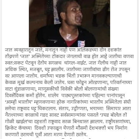
जात व्यवहारातून जाते, मनातून नाही पण अलिकडच्या दोन दशकांत
तीव्रपणे ‘जात’ अस्मितेच्या टोकदार जंगलाची वाढ होत आहे जातीचा वणवा
स्वत:सकट पेटवून देतोय सगळच चांगल-वाईट. जात गेलीच नाही जात
अधिक स्थिर, मजबूत, घट्ट झालीय. जातीच्या जाणीवांचा ढीग रोज उपसून
वर आणला जातोय. धर्मांच्या भडक भिंती उभारून मानवकल्याणाची
केवळ मूर्ख कल्पनाच केली जातेय. घसा फोडून ओरडणाऱ्या, परिवर्तनाच्या
वाटा धुंडाळणाऱ्या, माणुसकीची विवेकी बोली बोलणाऱ्यांची संख्या
दिवसेंदिवस कमी होतेय. शालेय पाठ्यपुस्तकांच्या पहिल्या पानांपासून
‘आम्ही भारतीय’ म्हणवणाऱ्या हरेक नागरिकांच्या भारतीय अस्मितेला संघी
सत्तेचा राष्ट्रवाद घट्ट चिकटलाय. संताप, उद्वीग्णता, भयाच्या सिमापार आता
नैराश्याच्या काळाचे गडद सावट सर्वसामान्यांवर पसरले ‘उघड बोलेल तो
गोळी खाईल’चा दहशती राष्ट्रवाद सरळ बिनधास्त झालाय. राष्ट्रीयसणांच्या,
क्रिकेट कॅचच्या दिवशी उफाळून येणारी मौसमी देशभक्ती भय निर्माण
करणारी ठरायची पूर्वी आता मरण देणारी ठरतेय.