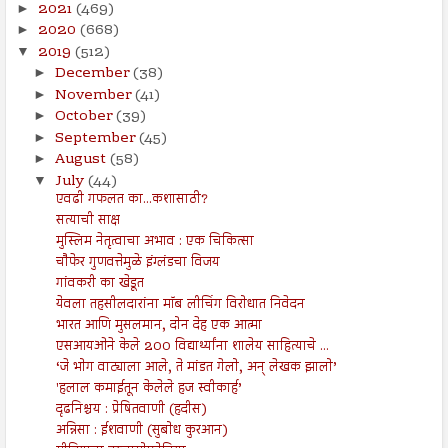
2021
(469)
►
2020
(668)
►
2019
(512)
▼
December
(38)
►
November
(41)
►
October
(39)
►
September
(45)
►
August
(58)
►
July
(44)
▼
एवढी गफलत का...कशासाठी?
सत्याची साक्ष
मुस्लिम नेतृत्वाचा अभाव : एक चिकित्सा
चौफेर गुणवत्तेमुळे इंग्लंडचा विजय
गांवकरी का खेडूत
येवला तहसीलदारांना मॉब लीचिंग विरोधात निवेदन
भारत आणि मुसलमान, दोन देह एक आत्मा
एसआयओने केले 200 विद्यार्थ्यांना शालेय साहित्याचे ...
‘जे भोग वाट्याला आले, ते मांडत गेलो, अन् लेखक झालो’
'हलाल कमाईतून केलेले हज स्वीकार्ह’
दृढनिश्चय : प्रेषितवाणी (हदीस)
अन्निसा : ईशवाणी (सुबोध कुरआन)