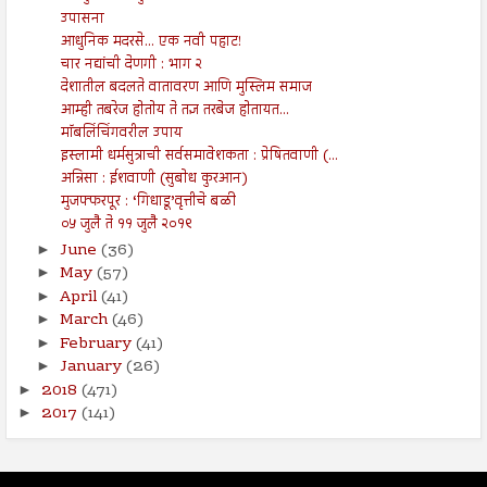
उपासना
आधुनिक मदरसे... एक नवी पहाट!
चार नद्यांची देणगी : भाग २
देशातील बदलते वातावरण आणि मुस्लिम समाज
आम्ही तबरेज होतोय ते तज्ञ तरबेज होतायत...
मॉबलिंचिंगवरील उपाय
इस्लामी धर्मसुत्राची सर्वसमावेशकता : प्रेषितवाणी (...
अन्निसा : ईशवाणी (सुबोध कुरआन)
मुजफ्फरपूर : ‘गिधाडू’वृत्तीचे बळी
०५ जुलै ते ११ जुलै २०१९
June
(36)
►
May
(57)
►
April
(41)
►
March
(46)
►
February
(41)
►
January
(26)
►
2018
(471)
►
2017
(141)
►