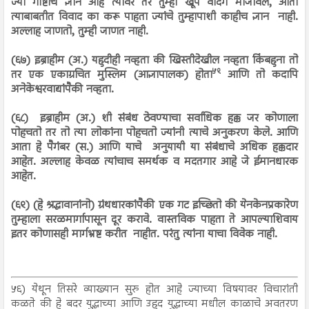
ज्या गोष्टीचे ज्ञान आहे त्यावर तर तुम्ही खूप वादंग माजविले, आता
त्याबाबतीत विवाद का करू पाहता ज्यांचे तुम्हापाशी काहीच ज्ञान नाही.
अल्लाह जाणतो, तुम्ही जाणत नाही.
(६७) इब्राहीम (अ.) यहुदीही नव्हता की खिस्तीदेखील नव्हता किंबहुना तो
५९
तर एक एकाग्रचित मुस्लिम (आज्ञापालक) होता
आणि तो कदापि
अनेकेश्वरवाद्यांपैकी नव्हता.
(६८) इब्राहीम (अ.) शी संबंध ठेवण्याचा सर्वाधिक हक्क जर कोणाला
पोहचतो तर तो त्या लोकांना पोहचतो ज्यांनी त्याचे अनुकरण केले. आणि
आता हे पैगंबर (स.) आणि याचे अनुयायी या संबंधाचे अधिक हक्कदार
आहेत. अल्लाह केवळ त्यांचाच समर्थक व मदतगार आहे जे ईमानधारक
आहेत.
(६९) (हे श्रद्धावानांनो) ग्रंथधारकांपैकी एक गट इच्छितो की येनकेनप्रकारेण
तुम्हाला सरळमार्गापासून दूर करावे. वास्तविक पाहता ते आपल्याशिवाय
इतर कोणासही मार्गभ्रष्ट करीत नाहीत. परंतु त्यांना याचा विवेक नाही.
५६) येथून तिसरे व्याख्यान सुरु होत आहे ज्याच्या विषयावर विचारांती
कळते की हे बदर युद्धाच्या आणि उहुद युद्धाच्या मधील काळाचे अवतरण