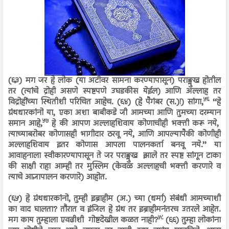
(६३) मग जर हे लोक (या अटीवर सामना करण्यापासून) पराङ्मुख होतील
तर (त्यांचे द्रोही असणे स्पष्टपणे उघडकीस येईल) आणि अल्लाह तर
५६
विद्रोहींच्या स्थितीशी परिचित आहेच. (६४) (हे पैगंबर (स.)!) सांगा,
‘‘हे
ग्रंथधारकांनो या, एका अशा बाबीकडे जी आमच्या आणि तुमच्या दरम्यान
५७
समान आहे,
हे की आपण अल्लाहशिवाय कोणाचीही भक्ती करू नये,
त्याच्याबरोबर कोणासही भागीदार ठरवू नये, आणि आपल्यापैकी कोणीही
अल्लाहशिवाय इतर कोणास आपला पालनकर्ता बनवू नये.’’ या
आवाहनाला स्वीकारण्यापासून ते जर पराङ्मुख झाले तर स्पष्ट सांगून टाका
की साक्षी राहा आम्ही तर मुस्लिम (केवळ अल्लाहची भक्ती करणारे व
त्याचे आज्ञापालन करणारे) आहोत.
(६५) हे ग्रंथधारकांनो, तुम्ही इब्राहीम (अ.) च्या (धर्मा) संबंधी आमच्याशी
का वाद घालता? तौरात व इंजिल हे ग्रंथ तर इब्राहीमनंतरच उतरले आहेत.
५८
मग काय तुम्हाला एवढीशी गोष्टदेखील कळत नाही?
(६६) तुम्हा लोकांना