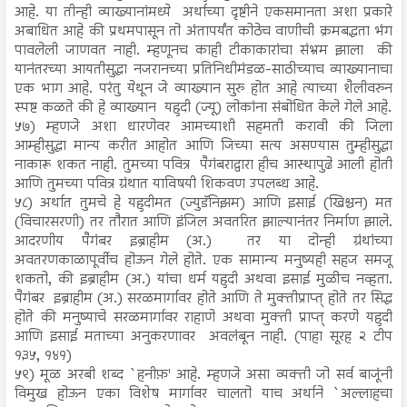
आहे. या तीन्ही व्याख्यानांमध्ये अर्थाच्या दृष्टीने एकसमानता अशा प्रकारे
अबाधित आहे की प्रथमपासून तो अंतापर्यंत कोठेच वाणीची क्रमबद्धता भंग
पावलेली जाणवत नाही. म्हणूनच काही टीकाकारांचा संभ्रम झाला की
यानंतरच्या आयतीसुद्धा नजरानच्या प्रतिनिधीमंडळ-साठीच्याच व्याख्यानाचा
एक भाग आहे. परंतु येथून जे व्याख्यान सुरु होत आहे त्याच्या शैलीवरुन
स्पष्ट कळते की हे व्याख्यान यहुदी (ज्यू) लोकांना संबोधित केले गेले आहे.
५७) म्हणजे अशा धारणेवर आमच्याशी सहमती करावी की जिला
आम्हीसुद्धा मान्य करीत आहोत आणि जिच्या सत्य असण्यास तुम्हीसुद्धा
नाकारू शकत नाही. तुमच्या पवित्र पैगंबराद्वारा हीच आस्थापुढे आली होती
आणि तुमच्या पवित्र ग्रंथात याविषयी शिकवण उपलब्ध आहे.
५८) अर्थात तुमचे हे यहुदीमत (ज्युडॅनिझम) आणि इसाई (खिश्चन) मत
(विचारसरणी) तर तौरात आणि इंजिल अवतरित झाल्यानंतर निर्माण झाले.
आदरणीय पैगंबर इब्राहीम (अ.) तर या दोन्ही ग्रंथांच्या
अवतरणकाळापूर्वीच होऊन गेले होते. एक सामान्य मनुष्यही सहज समजू
शकतो, की इब्राहीम (अ.) यांचा धर्म यहुदी अथवा इसाई मुळीच नव्हता.
पैगंबर इब्राहीम (अ.) सरळमार्गावर होते आणि ते मुक्तीप्राप्त् होते तर सिद्ध
होते की मनुष्याचे सरळमार्गावर राहाणे अथवा मुक्ती प्राप्त् करणे यहुदी
आणि इसाई मताच्या अनुकरणावर अवलंबून नाही. (पाहा सूरह २ टीप
१३५, १४१)
५९) मूळ अरबी शब्द `हनीफ़' आहे. म्हणजे असा व्यक्ती जो सर्व बाजूंनी
विमुख होऊन एका विशेष मार्गावर चालतो याच अर्थाने `अल्लाहचा