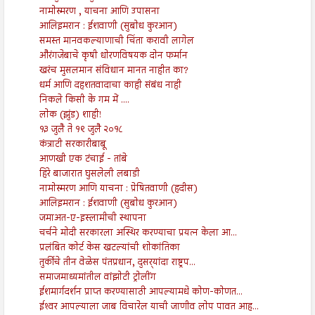
नामोस्मरण , याचना आणि उपासना
आलिइमरान : ईशवाणी (सुबोध कुरआन)
समस्त मानवकल्याणाची चिंता करावी लागेल
औरंगजेबाचे कृषी धोरणविषयक दोन फर्मान
खरंच मुसलमान संविधान मानत नाहीत का?
धर्म आणि दहशतवादाचा काही संबंध नाही
निकले किसी के गम में ....
लोक (झुंड) शाही!
१३ जुलै ते १९ जुलै २०१८
कंत्राटी सरकारीबाबू
आणखी एक टंचाई - तांबे
हिरे बाजारात घुसलेली लबाडी
नामोस्मरण आणि याचना : प्रेषितवाणी (हदीस)
आलिइमरान : ईशवाणी (सुबोध कुरआन)
जमाअत-ए-इस्लामीची स्थापना
चर्चने मोदी सरकारला अस्थिर करण्याचा प्रयत्न केला आ...
प्रलंबित कोर्ट केस खटल्यांची शोकांतिका
तुर्कीचे तीन वेळेस पंतप्रधान, दुसर्‍यांदा राष्ट्रप...
समाजमाध्यमांतील वांझोटी ट्रोलींग
ईशमार्गदर्शन प्राप्त करण्यासाठी आपल्यामधे कोण-कोणत...
ईश्‍वर आपल्याला जाब विचारेल याची जाणीव लोप पावत आह...