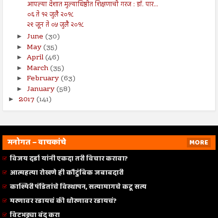
आपल्या देशात मुल्याधिष्ठीत शिक्षणाची गरज : डॉ. पार...
०६ ते १२ जुलै २०१८
२९ जून ते ०५ जुलै २०१८
June
(30)
►
May
(35)
►
April
(46)
►
March
(35)
►
February
(63)
►
January
(58)
►
2017
(141)
►
मनोगत – वाचकांचे
MORE
विजय दर्डा यांनी एकदा तरी विचार करावा?
आत्महत्या रोखणे ही कौटुंबिक जबाबदारी
काश्मिरी पंडितांचे विस्थापन, सत्यामागचे कटू सत्य
मरणावर रडायचं की धोरणावर रडायचं?
विटभट्ट्या बंद करा