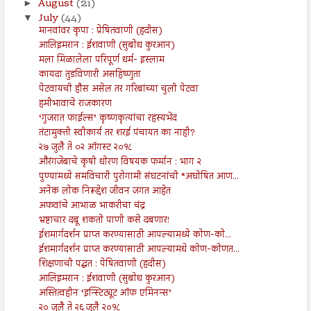
August
(21)
►
July
(44)
▼
मानवांवर कृपा : प्रेषितवाणी (हदीस)
आलिइमरान : ईशवाणी (सुबोध कुरआन)
मला मिळालेला परिपूर्ण धर्म- इस्लाम
कायदा तुडविणारी असहिष्णुता
पेटवायची हौस असेल तर गरिबांच्या चुली पेटवा
हमीभावाचे राजकारण
‘गुजरात फाईल्स’ कृष्णकृत्यांचा रहस्यभेद
तंटामुक्ती स्वीकार्य तर शरई पंचायत का नाही?
२७ जुलै ते ०२ ऑगस्ट २०१८
औरंगजेबाचे कृषी धोरण विषयक फर्मान : भाग २
पुण्यामध्ये समविचारी पुरोगामी संघटनांची “अघोषित आण...
अनेक लोक निरूद्देश जीवन जगत आहेत
अफवांचे आभाळ भाकरीचा चंद्र
भ्रष्टाचार दबू शकतो पाणी कसे दबणार!
ईशमार्गदर्शन प्राप्त करण्यासाठी आपल्यामध्ये कोण-को...
ईशमार्गदर्शन प्राप्त करण्यासाठी आपल्यामधे कोण-कोणत...
शिक्षणाची पद्धत : पेषितवाणी (हदीस)
आलिइमरान : ईशवाणी (सुबोध कुरआन)
अस्तित्वहीन ‘इन्स्टिट्यूट ऑफ एमिनन्स’
२० जुलै ते २६ जुलै २०१८