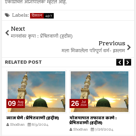
एकाग्रचित्त आज्ञापालक' म्हटले आहे.
Labels:
दिव्यरत्न
497
Next
मानवांवर कृपा : प्रेषितवाणी (हदीस)
Previous
मला मिळालेला परिपूर्ण धर्म- इस्लाम
RELATED POST
09
26
Aug
Jul
2024
2024
्य
व्याज घेणे : प्रेषितवाणी (हदीस)
मोजमापात तफावत करणे :
स
प्रेषितवाणी (हदीस)
(
Shodhan
8/9/2024
Shodhan
7/26/2024