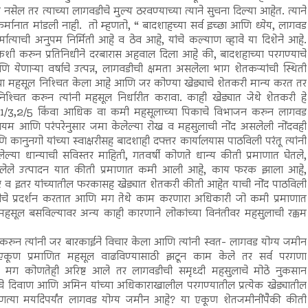
ेल तर त्याच्या लागवडीचे मुल्य ठरवण्याच्या त्याने सुचना दिल्या आहेत. त्याने
मानात मांडली नाही. तो म्हणतो, “ बादशाहच्या सर्व इच्छा आणि ध्येय, लागवड
मात्याची अनुपम निर्मिती आहे व ठेव आहे, यांचे कल्याण व्हावे या दिशेने आहे.
कशी करुन प्रतिनिधीने दरबारास अहवाल दिला आहे की, बादशहाच्या परगण्याचे
आणि येणाऱ्या वर्षाचे उत्पन्न, लागवडीची क्षमता असलेला भाग शेतकऱ्यांची स्थिती
ाचा महसूल निश्‍चित केला आहे आणि जर कोण्या खेड्याचे शेतकरी मान्य करत तर
निश्‍चित करुन त्यांनी महसूल निर्धारीत करावा. काही खेड्यात जेथे शेतकरी हे
 1/2,1/3,2/5 किंवा आधिक वा कमी महसूलाच्या पिकाचे विभाजन करुन लागवड
ी नियम आणि परंपरेनुसार जमा केलेल्या रोख व महसुलाची नोंद असलेली नोंदवही
कानुनगो यांच्या स्वाक्षरीसह बादशाही दफ्तर कार्यालयास पाठविली परंतू त्यांनी
ल्या धान्याची सविस्तर माहिती, गतवर्षी कोणते धान्य कीती प्रमाणात घेतले,
त आलेले उत्पादन यात कीती प्रमाणात कमी आली आहे, काय फरक झाला आहे,
ारे व इतर यांच्यातील फरकासह खेड्यात शेतकरी कीती आहेत याची नोंद पाठविली
स्थितीचे प्रदर्शन करतात आणि मग तेथे काम करणारा अधिकारी जो कमी प्रमाणात
 महसूल बसविल्यावर अन्य काही कारणाने लोकांच्या विनंतीवर महसुलाची रक्कम
करुन त्यांनी जर बारकाईने विचार केला आणि त्यांनी स्वत- लागवड योग्य जमीन
कूण प्रमाणित महसूल वाढविण्यासाठी झटून काम केले तर सर्व परगणा
 मग कोणतेही अरिष्ट आले तर लागवडीची समृध्दी महसुलाचे मोठे नुकसान
चे दिवाण आणि अमिन यांच्या अधिकाराखालील परगण्यातील प्रत्येक खेड्यातील
त्या मर्यादेपर्यंत लागवड योग्य जमीन आहे? या एकूण शेतजमीनींपैकी कीती