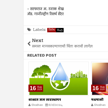
- सरफराज अ. रजाक शेख
अ‍ॅड. गाजीउद्दीन रिसर्च सेंटर
Labels:
विशेष
845
Next
समस्त मानवकल्याणाची चिंता करावी लागेल
RELATED POST
16
16
Aug
Aug
2024
2024
मधमाशी
मृत्यूनंतर पु
Shodhan
8/16/2024
Shodhan