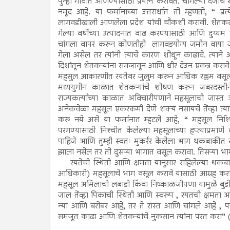
पुन्हा गावात आणण्यासाठी प्रयत्न करावेत. चांगल्या दर्जाचे 
नमूद आहे. या फर्मानाच्या उत्तरार्धात तो म्हणतो, “ प्
लागवडीखाली आणलेला प्रदेश यांची चौकशी करावी. शेतकरी जर
गेल्या वर्षीच्या उत्पादनात वाढ करण्यासाठी आणि दुय्यम दर्जा
चांगला वापर करुन कोणतीही लागवडयोग्य जमीन वाया जा
गेला असेल तर त्यांनी त्याचे कारण शोधून काढावे. त्याने 
दिशांतून शेतकऱ्यांना समजावून आणि धीर देउन एकत्र करा
महसुल आकारणीत रयतेवर जुलुम करुन आधिक रक्कम वसू
मध्ययुगीन काळात शेतकऱ्यांचे शोषण करुन जबरदस्त
राज्यकर्त्यांच्या काळात अविचारीपणाने महसूलाची जास
अनेकवेळा महसूल एकरकमी देणे शक्य नसायचे तेंव्हा त्या
करु नये असे या फर्मानात म्हटले आहे, “ महसूल निश्‍च
परगण्यासाठी निश्‍चीत केलेल्या महसूलाच्या हप्त्याप्रमा
पाहिजे आणि तुम्ही स्वतः मुकर्रर केलेला भाग थकबाकीत
झाला नसेल तर तो दुसऱ्या भागात वसूल करावा. तिसऱ्या 
रयतेची स्थिती आणि क्षमता यानुसार राहिलेल्या थकबाकी
आधिकारी) महसूलाचे भाग वसूल करावे यासाठी आग्रह करा आण
महसूल अमिलाची लबाडी किंवा निष्काळजीपणा यामुळे बुडीतामध
जाल तेंव्हा पिकाची स्थिती आणि स्वरुप , रयतची क्षमता 
न्या आणि बरोबर आहे, तर ते रास्त आणि चांगले आहे , पर
समजूत काढा आणि शेतकऱ्यांचे नुकसान त्यांना परत करा” (उ