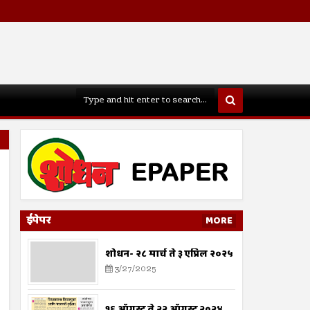
ईपेपर
MORE
शोधन- २८ मार्च ते ३ एप्रिल २०२५
3/27/2025
१६ ऑगस्ट ते २२ ऑगस्ट २०२४