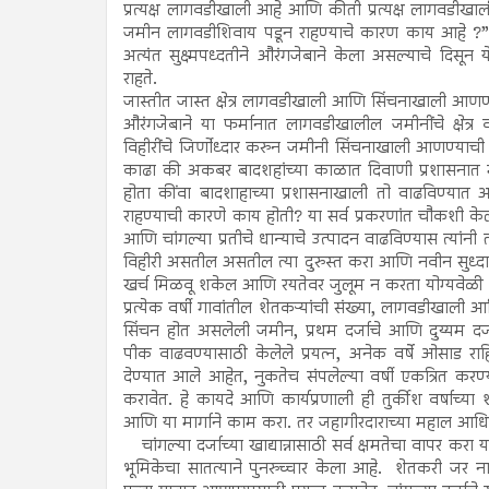
प्रत्यक्ष लागवडीखाली आहे आणि कीती प्रत्यक्ष लागवडीखा
जमीन लागवडीशिवाय पडून राहण्याचे कारण काय आहे ?” या फ
अत्यंत सुक्ष्मपध्दतीने औरंगजेबाने केला असल्याचे दिसून 
राहते.
जास्तीत जास्त क्षेत्र लागवडीखाली आणि सिंचनाखाली आणण
औरंगजेबाने या फर्मानात लागवडीखालील जमीनींचे क्षेत्
विहीरींचे जिर्णोध्दार करुन जमीनी सिंचनाखाली आणण्याची 
काढा की अकबर बादशहांच्या काळात दिवाणी प्रशासनात म
होता कींवा बादशाहाच्या प्रशासनाखाली तो वाढविण्य
राहण्याची कारणे काय होती? या सर्व प्रकरणांत चौकशी क
आणि चांगल्या प्रतीचे धान्याचे उत्पादन वाढविण्यास त्यांनी 
विहीरी असतील असतील त्या दुरुस्त करा आणि नवीन सुध्दा 
खर्च मिळवू शकेल आणि रयतेवर जुलूम न करता योग्यवेळी
प्रत्येक वर्षी गावांतील शेतकऱ्यांची संख्या, लागवडीखाल
सिंचन होत असलेली जमीन, प्रथम दर्जाचे आणि दुय्यम दर्
पीक वाढवण्यासाठी केलेले प्रयत्न, अनेक वर्षे ओसाड राहि
देण्यात आले आहेत, नुकतेच संपलेल्या वर्षी एकत्रित करण
करावेत. हे कायदे आणि कार्यप्रणाली ही तुर्कीश वर्षाच्या 
आणि या मार्गाने काम करा. तर जहागीरदाराच्या महाल आधिकाऱ
चांगल्या दर्जाच्या खाद्यान्नासाठी सर्व क्षमतेचा वापर करा 
भूमिकेचा सातत्याने पुनरुच्चार केला आहे. शेतकरी जर 