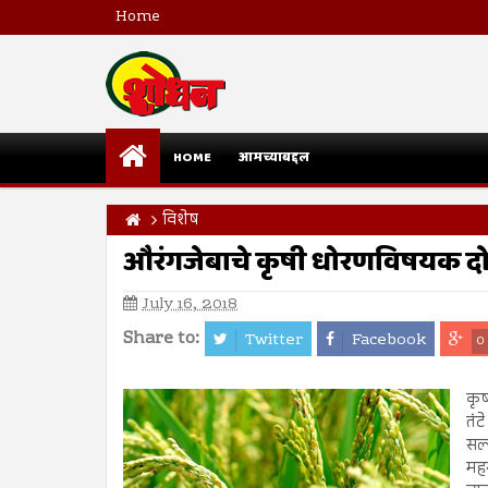
Home
HOME
आमच्याबद्दल
विशेष
औरंगजेबाचे कृषी धोरणविषयक दो
July 16, 2018
Share to:
Twitter
Facebook
0
कृष
तंट
सल
मह