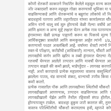
कोणी शेतकरी सरकारने निर्धारीत केलेले महसूल मान्य करत नस
जोर जबरदस्ती करुन महसूल गोळा करण्याची भूमिका या फर्
वाढविण्याकडे आणि शेतकऱ्यांचे व बहुतांश लोकांचे जी निर्
बादशहाचे परगणा आणि जहागीरदार यांच्या कार्यालयात चौ
अमिन यांनी चालू वर्ष सुरु होण्याचे वेळी गेल्या वर्षीचे 
आणि क्षमता व अन्य मुद्दे लक्षात घेउन अनेक गाव परगण्य
हंगामाच्या वेळी प्रत्यक्ष पाहाणी करुन वा पिकाचे मुल्य 
आर्थिकदृष्ट्या त्रासलेले आणि कमकुवत आहेत त्यांनी
करण्याची पध्दत अवलंबिली आहे. वर्षाच्या शेवटी त्यांन
स्वतःचे परिक्षण, करोडीची (आधिकारी) मान्यता, चौधरी आणि 
लागवडीचे वर्णन आणि खरिप व रब्बी हंगामात घेतल्या गेले
गतवर्षी घेण्यात आलेले उत्पादन आणि यावर्षी घेण्या
उत्पादन वाढले की कमी झाले, भाडेपट्टेदार - लागवड करण
नाही. अशी कागदपत्रे प्रत्येक महालाच्या वास्तव वस्तु
झालेला पाउस, थंड वाऱ्याचे संकट, धान्याची उणीव किंवा
कमी करतो.
प्रत्येक गावातील पीक आणि लागवडीच्या स्थितीची चौकशी 
लागवडीखाली आणण्यास, उत्पादन वाढविण्यास आणि ए
लागवडीखाली येईल आणि तेथील रहिवासी संपन्न होतील.
होण्यापासून टाळेल. बादशहा हुकुम जारी करतात की, तुम
वास्तव परिस्थिीतीची चौकशी करायलाच हवी, म्हणजे कोण