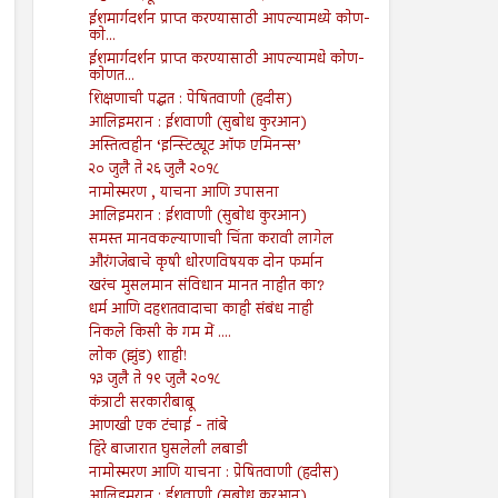
ईशमार्गदर्शन प्राप्त करण्यासाठी आपल्यामध्ये कोण-
को...
ईशमार्गदर्शन प्राप्त करण्यासाठी आपल्यामधे कोण-
कोणत...
शिक्षणाची पद्धत : पेषितवाणी (हदीस)
आलिइमरान : ईशवाणी (सुबोध कुरआन)
अस्तित्वहीन ‘इन्स्टिट्यूट ऑफ एमिनन्स’
२० जुलै ते २६ जुलै २०१८
नामोस्मरण , याचना आणि उपासना
आलिइमरान : ईशवाणी (सुबोध कुरआन)
समस्त मानवकल्याणाची चिंता करावी लागेल
औरंगजेबाचे कृषी धोरणविषयक दोन फर्मान
खरंच मुसलमान संविधान मानत नाहीत का?
धर्म आणि दहशतवादाचा काही संबंध नाही
निकले किसी के गम में ....
लोक (झुंड) शाही!
१३ जुलै ते १९ जुलै २०१८
कंत्राटी सरकारीबाबू
आणखी एक टंचाई - तांबे
हिरे बाजारात घुसलेली लबाडी
नामोस्मरण आणि याचना : प्रेषितवाणी (हदीस)
आलिइमरान : ईशवाणी (सुबोध कुरआन)