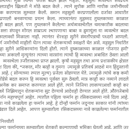
वस्थेच्या मुळ रचनेत फारसे बदल झाले नाहीत. महसुली व्यवस्थेत सर्वप्रथम
लाउद्दीन खिलजी ने मोठे बदल केले . त्याने सुपीक आणि नापीक जमीनींमध्ये
क करण्यास सुरुवात केली. समान महसुली करप्रणालीला दर्जावर आधारीत
्रणाली बनवण्याचा प्रयत्न केला. त्याच्यानंतर मुहम्मद तुघलकाच्या काळात
ही बदल झाले. पण तुघलकाने केलेल्या अर्थव्यवस्थेतील चमत्कारीक बदलाचा
त्ता संपवून मोगल साम्राज्य स्थापणाऱ्या बाबर व हुमायुंला या व्यवस्थेत बदल
लावधी मिळाला नाही. त्यानंतर शेरशहा सुरीने संमतीपत्राची पध्दती आणली.
ण जमीनीची माहीती घेउन त्यावर शेतकऱ्याची स्वाक्षरी घेत असे. महसुल निर्धारीत
हा सुरीने आधिकाऱ्यांना दिली होती. त्याने दुष्काळाच्या काळात ‘रोजगार हमी’
च्या अकाली मृत्यूनंतर त्याच्या वारसांना त्याची हि व्यवस्था अबाधित ठेवता आली
्यवस्थेला उर्जीतावस्था प्राप्त झाली. कृषी महसूल तथा अन्य प्रशासकीय क्षेत्रात
िला की, “जकात, मीर बरही व तुमगा ज्यामूळे प्रतिवर्ष आठशे मन हिंदुस्तानी
हे. ( सोन्याच्या रुपात मुल्य) प्रजेला सोडण्यात येते. ज्यामुळे त्यांचे कष्ट कमी
े बदल करुन हि व्यवस्था पुर्ववत सुरु ठेवली. मात्र काही कर नव्याने लादले
ठी अनेक कर समाप्त करण्यात आले होते. त्याने जिजिया लावण्याआधी काही कर
ये जिझियातून शेतकऱ्यांना सुट देण्याचे आदेशही देण्यात आले होते. औरंगजेबाचे
मान महत्त्वपूर्ण आहेत. त्यातील पहिला फर्मान हा रसिकदासच्या नावे दिला आहे.
 नावे काढलेला हा फर्मान आहे. हे दोन्ही फर्मान जदुनाथ सरकार यांनी त्यांच्या
 खंडात दिले आहेत. आपण सुरुवातीला रसिकदासच्या नावे काढलेल्या फर्मानातील
निश्‍चीती
ल्या फर्मानाच्या सुरुवातीला शेतकरी कल्याणाची भूमिका घेतली आहे. आणि जर