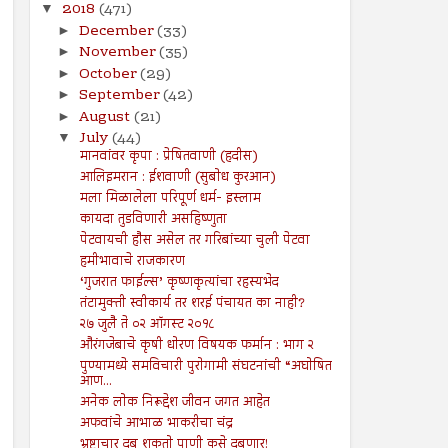
2018
(471)
▼
December
(33)
►
November
(35)
►
October
(29)
►
September
(42)
►
August
(21)
►
July
(44)
▼
मानवांवर कृपा : प्रेषितवाणी (हदीस)
आलिइमरान : ईशवाणी (सुबोध कुरआन)
मला मिळालेला परिपूर्ण धर्म- इस्लाम
कायदा तुडविणारी असहिष्णुता
पेटवायची हौस असेल तर गरिबांच्या चुली पेटवा
हमीभावाचे राजकारण
‘गुजरात फाईल्स’ कृष्णकृत्यांचा रहस्यभेद
तंटामुक्ती स्वीकार्य तर शरई पंचायत का नाही?
२७ जुलै ते ०२ ऑगस्ट २०१८
औरंगजेबाचे कृषी धोरण विषयक फर्मान : भाग २
पुण्यामध्ये समविचारी पुरोगामी संघटनांची “अघोषित
आण...
अनेक लोक निरूद्देश जीवन जगत आहेत
अफवांचे आभाळ भाकरीचा चंद्र
भ्रष्टाचार दबू शकतो पाणी कसे दबणार!