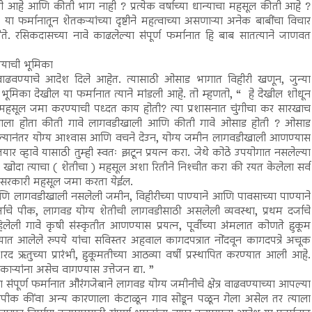
ली आहे आणि कीती भाग नाही ? प्रत्येक वर्षाच्या धान्याचा महसूल कीती आहे ?
र्मानातून शेतकऱ्यांच्या दृष्टीने महत्वाच्या असणाऱ्या अनेक बाबींचा विचार
येते. रसिकदासच्या नावे काढलेल्या संपूर्ण फर्मानात हि बाब सातत्याने जाणवत
्याची भूमिका
र वाढवण्याचे आदेश दिले आहेत. त्यासाठी ओसाड भागात विहीरी खणून, जुन्या
भूमिका देखील या फर्मानात त्याने मांडली आहे. तो म्हणतो, “ हे देखील शोधून
हसूल जमा करण्याची पध्दत काय होती? त्या प्रशासनात चुंगीचा कर सारखाच
ात आला होता कीती गावे लागवडीखाली आणि कीती गावे ओसाड होती ? ओसाड
ेल्यानंतर योग्य आश्‍वास आणि वचने देउन, योग्य जमीन लागवडीखाली आणण्यास
तयार व्हावे यासाठी तुम्ही स्वतः झटून प्रयत्न करा. जेथे कोठे उपयोगात नसलेल्या
खोदा त्याचा ( शेतीचा ) महसूल अशा रितीने निश्‍चीत करा की रयत केलेला सर्व
 सरकारी महसूल जमा करता येईल.
ी आणि लागवडीखाली नसलेली जमीन, विहीरीच्या पाण्याने आणि पावसाच्या पाण्याने
जाचे पीक, लागवड योग्य शेतीची लागवडीसाठी असलेली व्यवस्था, प्रथम दर्जाचे
लेली गावे कृषी संस्कृतीत आणण्यास प्रयत्न, पूर्वीच्या अंमलात कोणते हुकूम
्यात आलेले रुपये यांचा सविस्तर अहवाल कागदपत्रात नोंदवून कागदपत्रे अचूक
शरद ऋतुच्या प्रारंभी, हुकूमतीच्या आठव्या वर्षी प्रस्थापित करण्यात आली आहे.
्यांना असेच वागण्यास उत्तेजन द्या. ”
या संपूर्ण फर्मानात औरंगजेबाने लागवड योग्य जमीनीचे क्षेत्र वाढवण्याच्या आपल्या
नापीक कींवा अन्य कारणाला कंटाळून गाव सोडून पळून गेला असेल तर त्याला