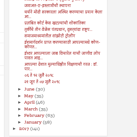
जमाअत-ए-इस्लामीची स्थापना
चर्चने मोदी सरकारला अस्थिर करण्याचा प्रयत्न केला
आ...
प्रलंबित कोर्ट केस खटल्यांची शोकांतिका
तुर्कीचे तीन वेळेस पंतप्रधान, दुसर्‍यांदा राष्ट्रप...
समाजमाध्यमांतील वांझोटी ट्रोलींग
ईशमार्गदर्शन प्राप्त करण्यासाठी आपल्यामधे कोण-
कोणत...
ईश्‍वर आपल्याला जाब विचारेल याची जाणीव लोप
पावत आह...
आपल्या देशात मुल्याधिष्ठीत शिक्षणाची गरज : डॉ.
पार...
०६ ते १२ जुलै २०१८
२९ जून ते ०५ जुलै २०१८
June
(30)
►
May
(35)
►
April
(46)
►
March
(35)
►
16
16
Aug
Aug
2024
2024
February
(63)
►
January
(58)
►
सर्व मानवजातीसाठी दया
भारतीय लोकशाहीचे भवितव्य 
2017
(141)
►
Shodhan
8/16/2024
Shodhan
8/16/2024