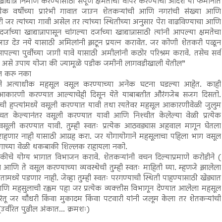
खाद्यान्न निर्माण करण्यासाठी संपूर्ण क्षमतांचा वापर करण्याचा आदेश या फर्मानात
रत्येक वर्षीच्या प्रारंभी गावात जाउन शेतकऱ्यांची आणि नगरांची संख्या आणि
 त्यांच्या गावी असेल तर त्यांच्या स्थितीच्या अनुसार पेरा वाढविण्याचा आणि
च्या खाद्यान्नापासून चांगल्या दर्जाच्या खाद्यान्नासाठी त्यांनी आपल्या क्षमतेचा
उ देउ नये यासाठी अमिलांनी झटून प्रयत्न करावेत. जर कोणी शेतकरी पळून
आपल्या पुर्वीच्या जागी यावे यासाठी अमीलांनी कठोर परिश्रम करावे. तसेच सर्व
वे असे उपाय योजा की ज्यामूळे पडीक जमीनी लागवडीखाली येतील”
ल करु नका
ीने अत्याधीक महसूल वसूल करण्याच्या अनेक घटना घडल्या आहेत. काही
्त आकारणी करण्यात आल्याचेही दिसून येते याबाबतीत औरंगजेब सजग दिसतो.
ची हप्त्यांमध्ये वसूली करण्यात यावी तथा रयतेवर महसूल आकारणीवेळी जुलुम
ित केल्यानंतर वसूली करण्यात यावी आणि निश्‍चीत केलेल्या वेळी प्रत्येक
णे वसूली करण्यात यावी. तुम्ही स्वतः प्रत्येक आठवड्यास अहवाल मागून घेतला
 राहणार नाही यासाठी आग्रह करा. जर योगायोगाने महसूलाचा पहिला भाग वसूल
भागाच्या वेळी थकबाकी शिल्लक राहायला नको.
चे योग्य भागात विभाजन करावे. शेतकऱ्यांनी वचन दिल्याप्रमाणे करोडीने (
ि ते वसूल करण्याच्या व्यवस्थेची तुम्ही स्वतः माहिती घ्या. म्हणजे झालेला
्ये पडणार नाही. जेव्हा तुम्ही स्वतः परगण्याची स्थिती पाहण्यासाठी खेड्यात
आणि महसुलाची रक्कम पहा जर प्रत्येक व्यक्तीस विभागून देण्यात आलेला महसूल
ंतू जर चौधरी किंवा मुकादम किंवा पटवारी यांनी जलूम केला तर शेतकऱ्यांची
र्वरित पुढील अंकात... क्रमशः)