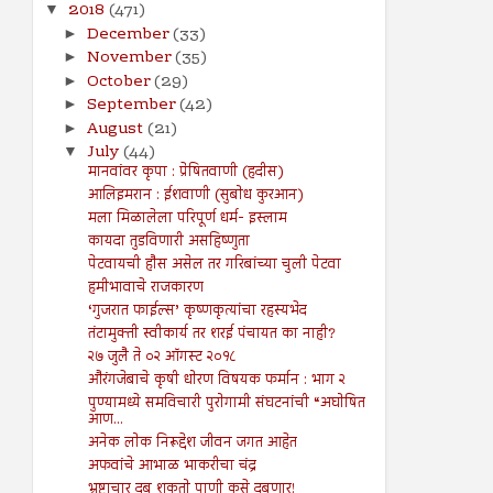
2018
(471)
▼
December
(33)
►
November
(35)
►
October
(29)
►
September
(42)
►
August
(21)
►
July
(44)
▼
मानवांवर कृपा : प्रेषितवाणी (हदीस)
आलिइमरान : ईशवाणी (सुबोध कुरआन)
मला मिळालेला परिपूर्ण धर्म- इस्लाम
कायदा तुडविणारी असहिष्णुता
पेटवायची हौस असेल तर गरिबांच्या चुली पेटवा
हमीभावाचे राजकारण
‘गुजरात फाईल्स’ कृष्णकृत्यांचा रहस्यभेद
तंटामुक्ती स्वीकार्य तर शरई पंचायत का नाही?
२७ जुलै ते ०२ ऑगस्ट २०१८
औरंगजेबाचे कृषी धोरण विषयक फर्मान : भाग २
पुण्यामध्ये समविचारी पुरोगामी संघटनांची “अघोषित
आण...
अनेक लोक निरूद्देश जीवन जगत आहेत
अफवांचे आभाळ भाकरीचा चंद्र
भ्रष्टाचार दबू शकतो पाणी कसे दबणार!