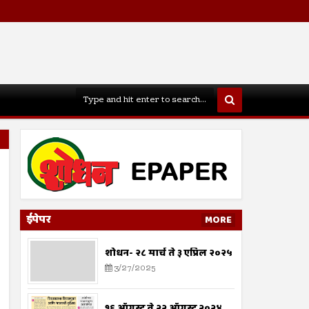
ईपेपर
MORE
शोधन- २८ मार्च ते ३ एप्रिल २०२५
3/27/2025
१६ ऑगस्ट ते २२ ऑगस्ट २०२४