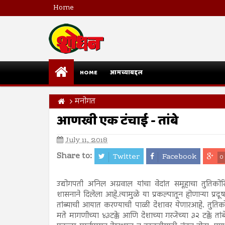
Home
HOME
आमच्याबद्दल
मनोगत
आणखी एक टंचाई - तांबे
July 11, 2018
Share to:
Twitter
Facebook
0
उद्योगपती अनिल अग्रवाल यांचा वेदांत समूहाचा तुतिक
शासनाने दिलेला आहे.त्यामुळे या प्रकल्पातून होणाऱ्या प्र
तांब्याची आयात करण्याची पाळी देशावर येणारआहे. तुतिकोर
मते मागणीच्या ४३टक्के आणि देशाच्या गरजेच्या ३२ टक्के ता