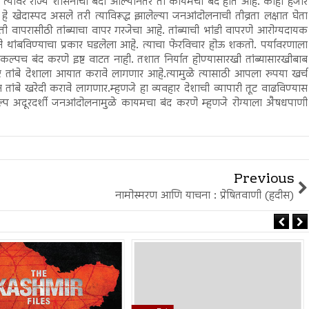
पण त्यावर राज्य शासनाची बंदी आल्यानंतर तो कायमचा बंद होत आहे. काही हजार
 खेदास्पद असले तरी त्याविरूद्ध झालेल्या जनआंदोलनाची तीव्रता लक्षात घेता
 वापरासीठी तांब्याचा वापर गरजेचा आहे. तांब्याची भांडी वापरणे आरोग्यदायक
ृष्टीने थांबविण्याचा प्रकार घडलेला आहे. त्याचा फेरविचार होऊ शकतो. पर्यावरणाला
रकल्पच बंद करणे इष्ट वाटत नाही. तशात निर्यात होण्यासारखी तांब्यासारखीबाब
रे तांबे देशाला आयात करावे लागणार आहे.त्यामुळे त्यासाठी आपला रुपया खर्च
 तांबे खरेदी करावे लागणार.म्हणजे हा व्यवहार देशाची व्यापारी तूट वाढविण्यास
कल्प अदूरदर्शी जनआंदोलनामुळे कायमचा बंद करणे म्हणजे रोग्याला अ‍ैषधपाणी
Previous
नामोस्मरण आणि याचना : प्रेषितवाणी (हदीस)