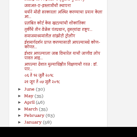
जमाअत-ए-इस्लामीची स्थापना
चर्चने मोदी सरकारला अस्थिर करण्याचा प्रयत्न केला
आ...
प्रलंबित कोर्ट केस खटल्यांची शोकांतिका
तुर्कीचे तीन वेळेस पंतप्रधान, दुसर्‍यांदा राष्ट्रप...
समाजमाध्यमांतील वांझोटी ट्रोलींग
ईशमार्गदर्शन प्राप्त करण्यासाठी आपल्यामधे कोण-
कोणत...
ईश्‍वर आपल्याला जाब विचारेल याची जाणीव लोप
पावत आह...
आपल्या देशात मुल्याधिष्ठीत शिक्षणाची गरज : डॉ.
पार...
०६ ते १२ जुलै २०१८
२९ जून ते ०५ जुलै २०१८
June
(30)
►
May
(35)
►
April
(46)
►
March
(35)
►
February
(63)
►
January
(58)
►
2017
(141)
►