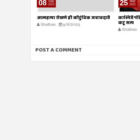
08
25
Sep
Mar
2023
2022
तरी विचार करावा?
आत्महत्या रोखणे ही कौटुंबिक जबाबदारी
काश्मिरी पं
कटू सत्य
3
Shodhan
9/8/2023
Shodhan
POST A COMMENT