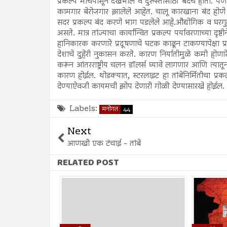
प्रकल्प मार्चपासून देखभाल व दुरुस्तीसाठी बंदच होता. 
कामगार बेरोजगार झालेले आहेत. चालू कारखाना बंद होणे हे
सदर प्रकल्प बंद करणे भाग पडलेले आहे.औद्योगिक व घरगुती
असते. मात्र तांज्याचा कार्यान्वित प्रकल्प पर्यावरणाच्या द
हानिकारक करणारे प्रदूषणाचे घटक काढून टाकण्यापेक्षा प्
देशाचे दुहेरी नुकासन करते. कारण निर्यातीमुळे कमी होणा
करून आंतरराष्ट्रीय चलन डॉलर्स घ्यावे लागणार आणि त्यातून
कारण होईल. थोडक्यात, स्टरलाइट हा तांबेनिर्मितीचा प्र
देण्याऐवजी कायमची झोप देणारी गोळी देण्यासारखे होईल.
Labels:
मनोगत
44
Next
आणखी एक टंचाई - तांबे
RELATED POST