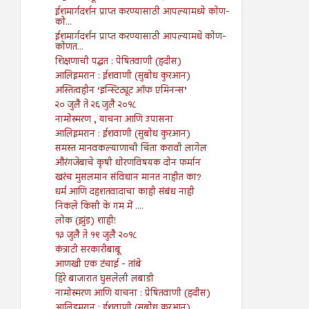
ईशमार्गदर्शन प्राप्त करण्यासाठी आपल्यामध्ये कोण-
को...
ईशमार्गदर्शन प्राप्त करण्यासाठी आपल्यामधे कोण-
कोणत...
शिक्षणाची पद्धत : पेषितवाणी (हदीस)
आलिइमरान : ईशवाणी (सुबोध कुरआन)
अस्तित्वहीन ‘इन्स्टिट्यूट ऑफ एमिनन्स’
२० जुलै ते २६ जुलै २०१८
नामोस्मरण , याचना आणि उपासना
आलिइमरान : ईशवाणी (सुबोध कुरआन)
समस्त मानवकल्याणाची चिंता करावी लागेल
औरंगजेबाचे कृषी धोरणविषयक दोन फर्मान
खरंच मुसलमान संविधान मानत नाहीत का?
धर्म आणि दहशतवादाचा काही संबंध नाही
निकले किसी के गम में ....
लोक (झुंड) शाही!
१३ जुलै ते १९ जुलै २०१८
कंत्राटी सरकारीबाबू
आणखी एक टंचाई - तांबे
हिरे बाजारात घुसलेली लबाडी
नामोस्मरण आणि याचना : प्रेषितवाणी (हदीस)
आलिइमरान : ईशवाणी (सुबोध कुरआन)