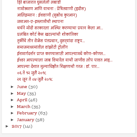
हिरे बाजारात घुसलेली लबाडी
नामोस्मरण आणि याचना : प्रेषितवाणी (हदीस)
आलिइमरान : ईशवाणी (सुबोध कुरआन)
जमाअत-ए-इस्लामीची स्थापना
चर्चने मोदी सरकारला अस्थिर करण्याचा प्रयत्न केला आ...
प्रलंबित कोर्ट केस खटल्यांची शोकांतिका
तुर्कीचे तीन वेळेस पंतप्रधान, दुसर्‍यांदा राष्ट्रप...
समाजमाध्यमांतील वांझोटी ट्रोलींग
ईशमार्गदर्शन प्राप्त करण्यासाठी आपल्यामधे कोण-कोणत...
ईश्‍वर आपल्याला जाब विचारेल याची जाणीव लोप पावत आह...
आपल्या देशात मुल्याधिष्ठीत शिक्षणाची गरज : डॉ. पार...
०६ ते १२ जुलै २०१८
२९ जून ते ०५ जुलै २०१८
June
(30)
►
May
(35)
►
April
(46)
►
March
(35)
►
February
(63)
►
January
(58)
►
2017
(141)
►