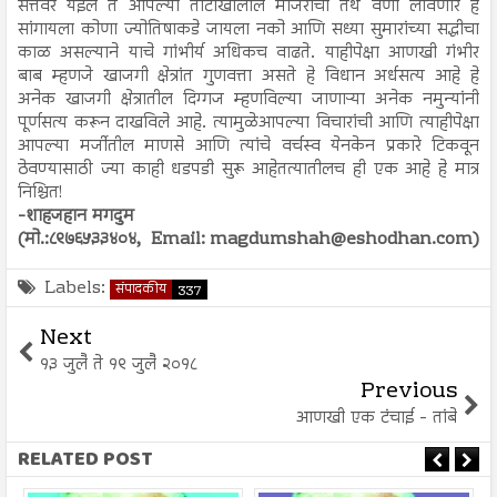
सत्तेवर येईल ते आपल्या ताटाखालील मांजराची तेथे वर्णी लावणार हे
सांगायला कोणा ज्योतिषाकडे जायला नको आणि सध्या सुमारांच्या सद्धीचा
काळ असल्याने याचे गांभीर्य अधिकच वाढते. याहीपेक्षा आणखी गंभीर
बाब म्हणजे खाजगी क्षेत्रांत गुणवत्ता असते हे विधान अर्धसत्य आहे हे
अनेक खाजगी क्षेत्रातील दिग्गज म्हणविल्या जाणाऱ्या अनेक नमुन्यांनी
पूर्णसत्य करून दाखविले आहे. त्यामुळेआपल्या विचारांची आणि त्याहीपेक्षा
आपल्या मर्जीतील माणसे आणि त्यांचे वर्चस्व येनकेन प्रकारे टिकवून
ठेवण्यासाठी ज्या काही धडपडी सुरू आहेतत्यातीलच ही एक आहे हे मात्र
निश्चित!
-शाहजहान मगदुम
(मो.:८९७६५३३४०४, Email: magdumshah@eshodhan.com)
Labels:
संपादकीय
337
Next
१३ जुलै ते १९ जुलै २०१८
Previous
आणखी एक टंचाई - तांबे
RELATED POST