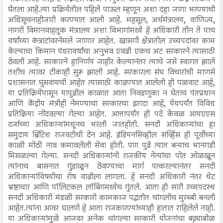
घेतला आहे.त्या प्रक्रियेतील पहिले पाऊल म्हणून अशा दहा जागा भरण्याची
अधिसूचनाहीजारी करण्यात आली आहे. महसूल, अर्थमंत्रालय, वाणिज्य,
नागरी विमानवाहतूक मंत्रालय अशा विभागांमध्ये हे अधिकारी तीन ते पाच
वर्षांच्या कंत्राटांवरनेमले जाणार आहेत. खासगी क्षेत्रातील उच्चपदांवर काम
केल्याचा किमान पंधरावर्षांचा अनुभव एवढी एकच अट सरकारने त्यासाठी
ठेवली आहे. सरकारने हानिर्णय जाहीर केल्यानंतर त्याचे जसे स्वागत झाले
तशीच त्यावर टीकाही सुरू झाली आहे. सरकारला संघ विचारांची माणसे
प्रशासनात घुसवायची आहेत त्यासाठी काढण्यात आलेली ही पळवाट आहे,
या प्रतिक्रियेपासून यापुढील काळात आता निवडणुका न घेताच पंतप्रधान
आणि केंद्रीय मंत्रीही नेमण्याचा सरकारचा इरादा आहे, येथपर्यंत विविध
प्रतिक्रिया नोंदवल्या गेल्या आहेत. आत्तापर्यंत ही पदे केवळ आयएएस
दर्जाच्या अधिकाऱ्यांमधूनच भरली जातहोती. सनदी अधिकाऱ्यांचा हा
समुदाय ब्रिटिश राजवटीची देन आहे. इंडियनसिव्हील सर्व्हिस ही पूर्वीच्या
काळी मोठी नाव कमावलेली सेवा होती. पण पुढे त्यात बऱ्याच भानगडी
मिसळल्या गेल्या. सनदी अधिकाऱ्यांनी राजकीय नेत्यांचा पोत ओळखून
त्यांनाच बासनात गुंडाळून ठेवण्याचा मार्ग पत्करल्यानंतर सनदी
अधिकाऱ्यांविषयीचा रोष वाढीला लागला. हे सनदी अधिकारी नंतर थेट
भ्रष्टाचार आणि पॉलिटकल लॉबिंगमध्येच गुंतले. आता ही सारी उच्चपदस्थ
सनदी अधिकारी मंडळी सरकारी कामकाज पद्धतीत चांगलीच मुरब्बी बनली
आहेत.त्यांना आवर घालणे हे आता राजकारण्यांच्याही हातात राहिलेले नाही.
या अधिकाऱ्यांमुळे आजवर अनेक चांगल्या सरकारी योजनांचा बट्ट्याबोळ