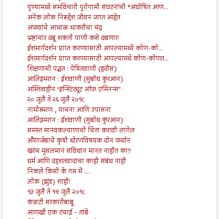
पुण्यामध्ये समविचारी पुरोगामी संघटनांची “अघोषित आण...
अनेक लोक निरूद्देश जीवन जगत आहेत
अफवांचे आभाळ भाकरीचा चंद्र
भ्रष्टाचार दबू शकतो पाणी कसे दबणार!
ईशमार्गदर्शन प्राप्त करण्यासाठी आपल्यामध्ये कोण-को...
ईशमार्गदर्शन प्राप्त करण्यासाठी आपल्यामधे कोण-कोणत...
शिक्षणाची पद्धत : पेषितवाणी (हदीस)
आलिइमरान : ईशवाणी (सुबोध कुरआन)
अस्तित्वहीन ‘इन्स्टिट्यूट ऑफ एमिनन्स’
२० जुलै ते २६ जुलै २०१८
नामोस्मरण , याचना आणि उपासना
आलिइमरान : ईशवाणी (सुबोध कुरआन)
समस्त मानवकल्याणाची चिंता करावी लागेल
औरंगजेबाचे कृषी धोरणविषयक दोन फर्मान
खरंच मुसलमान संविधान मानत नाहीत का?
धर्म आणि दहशतवादाचा काही संबंध नाही
निकले किसी के गम में ....
लोक (झुंड) शाही!
१३ जुलै ते १९ जुलै २०१८
कंत्राटी सरकारीबाबू
आणखी एक टंचाई - तांबे