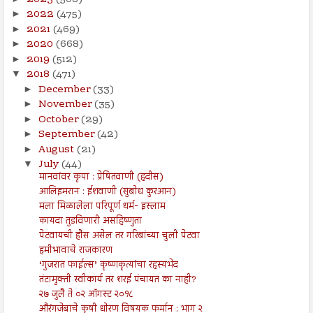
2022
(475)
►
2021
(469)
►
2020
(668)
►
2019
(512)
►
2018
(471)
▼
December
(33)
►
November
(35)
►
October
(29)
►
September
(42)
►
August
(21)
►
July
(44)
▼
मानवांवर कृपा : प्रेषितवाणी (हदीस)
आलिइमरान : ईशवाणी (सुबोध कुरआन)
मला मिळालेला परिपूर्ण धर्म- इस्लाम
कायदा तुडविणारी असहिष्णुता
पेटवायची हौस असेल तर गरिबांच्या चुली पेटवा
हमीभावाचे राजकारण
‘गुजरात फाईल्स’ कृष्णकृत्यांचा रहस्यभेद
तंटामुक्ती स्वीकार्य तर शरई पंचायत का नाही?
२७ जुलै ते ०२ ऑगस्ट २०१८
औरंगजेबाचे कृषी धोरण विषयक फर्मान : भाग २