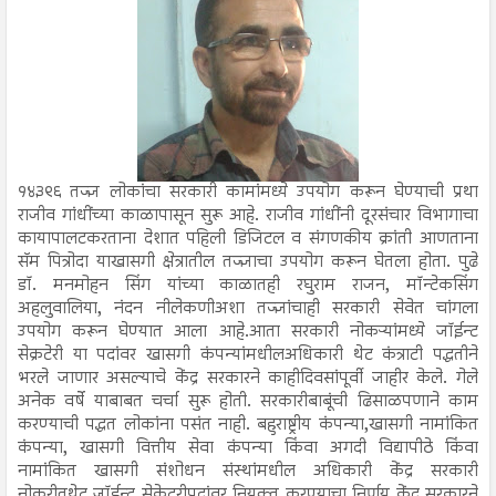
१४३९६ तज्ज्ञ लोकांचा सरकारी कामांमध्ये उपयोग करून घेण्याची प्रथा
राजीव गांधींच्या काळापासून सुरू आहे. राजीव गांधींनी दूरसंचार विभागाचा
कायापालटकरताना देशात पहिली डिजिटल व संगणकीय क्रांती आणताना
सॅम पित्रोदा याखासगी क्षेत्रातील तज्ज्ञाचा उपयोग करून घेतला होता. पुढे
डॉ. मनमोहन सिंग यांच्या काळातही रघुराम राजन, मॉन्टेकसिंग
अहलुवालिया, नंदन नीलेकणीअशा तज्ज्ञांचाही सरकारी सेवेत चांगला
उपयोग करून घेण्यात आला आहे.आता सरकारी नोकऱ्यांमध्ये जॉईन्ट
सेक्रटेरी या पदांवर खासगी कंपन्यांमधीलअधिकारी थेट कंत्राटी पद्धतीने
भरले जाणार असल्याचे केंद्र सरकारने काहीदिवसांपूर्वी जाहीर केले. गेले
अनेक वर्षे याबाबत चर्चा सुरू होती. सरकारीबाबूंची ढिसाळपणाने काम
करण्याची पद्धत लोकांना पसंत नाही. बहुराष्ट्रीय कंपन्या,खासगी नामांकित
कंपन्या, खासगी वित्तीय सेवा कंपन्या किंवा अगदी विद्यापीठे किंवा
नामांकित खासगी संशोधन संस्थांमधील अधिकारी केंद्र सरकारी
नोकरीतथेट जॉईन्ट सेक्रेटरीपदांवर नियुक्त करण्याचा निर्णय केंद्र सरकारने