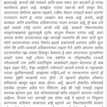
झालाआहे. कागदी घोडे नाचवणे आणि सतत नकार घंटा वाजवणे हा त्यांचा
स्थायीभाव झाला आहे. मलईदार पदांवर स्वत:ची वर्णी लावून घेणे,
आपल्याला सोयीच्या बदल्या घडवणे, उर्वरित वेळात गटबाजी करून अंतर्गत
राजकारण करणे हा त्यांचा आवडता धंदा बनला आहे. अर्थात, काही
कार्यक्षम आणि प्रामाणिक अधिकाऱ्यांचा त्याला अपवाद आहे, ही बाब जरी
खरी असली तरीहे प्रमाण अगदी थोडे आहे. सरकारी नोकऱ्यांमधील
आरक्षणाबाबतचा मुद्दायामुळे पूर्णत: बाजूला फेकला जाणार आहे. आता
आपला वर्गाचा प्रशासनातला टक्का आणखी घासरतोय की काय अशी सुप्त
भीती सत्ताधाऱ्यांच्या मनात निर्माण झाली असण्याची शक्यता आणि सुप्त
भीती नेते आणि सरकारी अधिकाऱ्यांच्या लक्षात येणे आणि आपल्या वर्गाचा
प्रशासनातील टक्का असाच टिकवून ठेवायचा हे आता आपल्याला गुणवत्तेच्या
आधारे शक्य नाही (गेल्या पाच वर्षतील या परिक्षांमधील यशस्वी
उमेदवाराची जात आणि प्रवर्गनिहाय आकडेवारी लक्षात घेतल्यास ही बाब
सहज लक्षत येते). तेव्हा काहीतरी नवीनमार्ग आपली माणसे या महत्वाच्या
पदावर घुसविण्यासाठी आखलाच पाहिजे,असे या सत्ताधाऱ्यांना वाटणे ही
त्यांच्या दृष्टीने काळाची गरज होती. जी खाजगी क्षेत्रातील लोकांना
सचिवपदी बसवून सहज साध्य होणार आहे. खाजगी क्षेत्रांतील लोकांकडे
एकवेळ गुणवत्ता असेल पण नीतिमत्ता आहे की नाही याचाही एखादा
अभ्यास व्हायला हवा. चंदा कोचारांसारखी बरीच उदाहरणे आपल्या गाठीशी
आहेतच. शिवाय यात आणखी एक धोका आहे ते म्हणजे या नियुक्या
करण्याचा अधिकार सरकारला आहे म्हणजे ज्या विचारसारणीचे सरकार