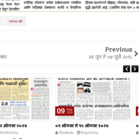
view all
Previous
ेरकर
२९ जून ते ०५ जुलै २०१८
02
Aug
2024
े १५ ऑगस्ट २०२४
०२ ऑगस्ट ते ०८ ऑगस्ट २०२४
8/9/2024
Shodhan
8/2/2024