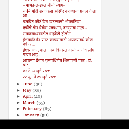
जमाअत-ए-इस्लामीची स्थापना
चर्चने मोदी सरकारला अस्थिर करण्याचा प्रयत्न केला
आ...
प्रलंबित कोर्ट केस खटल्यांची शोकांतिका
तुर्कीचे तीन वेळेस पंतप्रधान, दुसर्‍यांदा राष्ट्रप...
समाजमाध्यमांतील वांझोटी ट्रोलींग
ईशमार्गदर्शन प्राप्त करण्यासाठी आपल्यामधे कोण-
कोणत...
ईश्‍वर आपल्याला जाब विचारेल याची जाणीव लोप
पावत आह...
आपल्या देशात मुल्याधिष्ठीत शिक्षणाची गरज : डॉ.
पार...
०६ ते १२ जुलै २०१८
२९ जून ते ०५ जुलै २०१८
June
(30)
►
May
(35)
►
April
(46)
►
March
(35)
►
February
(63)
►
January
(58)
►
2017
(141)
►