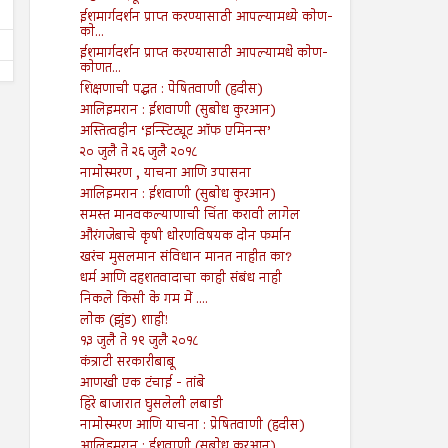
ईशमार्गदर्शन प्राप्त करण्यासाठी आपल्यामध्ये कोण-
को...
ईशमार्गदर्शन प्राप्त करण्यासाठी आपल्यामधे कोण-
कोणत...
शिक्षणाची पद्धत : पेषितवाणी (हदीस)
आलिइमरान : ईशवाणी (सुबोध कुरआन)
अस्तित्वहीन ‘इन्स्टिट्यूट ऑफ एमिनन्स’
२० जुलै ते २६ जुलै २०१८
नामोस्मरण , याचना आणि उपासना
आलिइमरान : ईशवाणी (सुबोध कुरआन)
समस्त मानवकल्याणाची चिंता करावी लागेल
औरंगजेबाचे कृषी धोरणविषयक दोन फर्मान
खरंच मुसलमान संविधान मानत नाहीत का?
धर्म आणि दहशतवादाचा काही संबंध नाही
निकले किसी के गम में ....
लोक (झुंड) शाही!
१३ जुलै ते १९ जुलै २०१८
कंत्राटी सरकारीबाबू
आणखी एक टंचाई - तांबे
हिरे बाजारात घुसलेली लबाडी
नामोस्मरण आणि याचना : प्रेषितवाणी (हदीस)
आलिइमरान : ईशवाणी (सुबोध कुरआन)