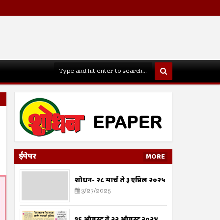
ईपेपर
MORE
शोधन- २८ मार्च ते ३ एप्रिल २०२५
3/27/2025
१६ ऑगस्ट ते २२ ऑगस्ट २०२४