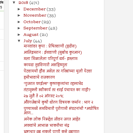
2018
(471)
▼
December
(33)
►
November
(35)
►
October
(29)
►
September
(42)
►
August
(21)
►
July
(44)
▼
मानवांवर कृपा : प्रेषितवाणी (हदीस)
आलिइमरान : ईशवाणी (सुबोध कुरआन)
मला मिळालेला परिपूर्ण धर्म- इस्लाम
कायदा तुडविणारी असहिष्णुता
पेटवायची हौस असेल तर गरिबांच्या चुली पेटवा
हमीभावाचे राजकारण
‘गुजरात फाईल्स’ कृष्णकृत्यांचा रहस्यभेद
तंटामुक्ती स्वीकार्य तर शरई पंचायत का नाही?
२७ जुलै ते ०२ ऑगस्ट २०१८
औरंगजेबाचे कृषी धोरण विषयक फर्मान : भाग २
26
19
Jul
Jul
पुण्यामध्ये समविचारी पुरोगामी संघटनांची “अघोषित
2024
2024
आण...
अनेक लोक निरूद्देश जीवन जगत आहेत
२६ जुलै ते ०१ ऑगस्ट २०२४
१९ जुलै ते २५ जुलै २०२४
अफवांचे आभाळ भाकरीचा चंद्र
Shodhan
7/26/2024
Shodhan
7/19/2024
भ्रष्टाचार दबू शकतो पाणी कसे दबणार!