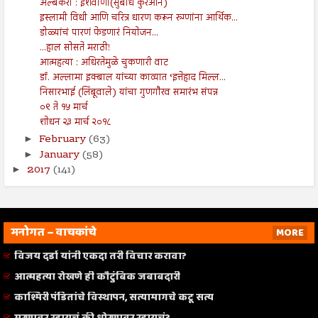
अल्बकरा : ईशवाणी(सुबोध कुरआन)
इस्लामी विधी आणि चरित्र धारण करून रुग्णांना आर्थिक...
डोळ्यांचं पारणं फेडणारं नियोजन...
...हाल सोसते मराठी!
आत्महत्या : अधिरतेमुळे चुकणारी वाट
डॉ. अल्लामा इक्बाल यांच्या काव्यात ‘इत्तेहाद मिल्ल...
निसारभाई (लिंबूवाले) यांचा गुणगौरव समारंभ संपन्न
०९ ते १५ मार्च
शोधन २३ मार्च २०१८
February
(63)
►
January
(58)
►
2017
(141)
►
मनोगत – वाचकांचे
MORE
विजय दर्डा यांनी एकदा तरी विचार करावा?
आत्महत्या रोखणे ही कौटुंबिक जबाबदारी
काश्मिरी पंडितांचे विस्थापन, सत्यामागचे कटू सत्य
मरणावर रडायचं की धोरणावर रडायचं?