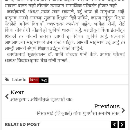
कनिष्ठ असा भेदभाव करीत बसलो आहोत. जोपर्यंत समाजात बंधुभावाची
भावाना वाढत नाही तोपर्यंत समाजात सामाजिक परिवर्तन होणार नाही.
कार्यक्रमाचे अध्यक्ष रऊफ खान म्हणाले, उर्दू भाषा ही मातृभाषा आहे.
यातूनच आम्ही आमच्या मुलांना शिक्षण दिले पाहिजे, कारण उर्दूतून शिक्षण
घेतलेले अनेक विद्यार्थी उच्चपदावर कार्यरत आहेत. भाषेला रोजी, रोटी
किंवा नोकरीशी जोडणे ही चुकीची धारणा आहे. मराठीतून किंवा इंग्रजीतून
शिकले तर नोकरी लवकर लागते हा विचार चुकीचे आहे. प्रत्येकाने
आपआपल्या मातृभाषेवर प्रेम केले पाहिजे. आमची मातृभाष उर्दू आहे तर
आम्ही आमचे संपूर्ण शिक्षण उर्दूतून घेतले पाहिजे.
कार्यक्रमाचे सूत्रसंचालन डॉ. शफी चोबदार यांनी केले. आभार फोरमचे
अध्यक्ष विकारअहमद शेख यांनी मानले.
Labels:
विशेष
845
Next
आत्महत्या : अधिरतेमुळे चुकणारी वाट
Previous
निसारभाई (लिंबूवाले) यांचा गुणगौरव समारंभ संपन्न
RELATED POST