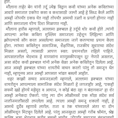
होते.
मौलाना ताहेर बेग यांनी उर्दू ज्येष्ठ विद्वान कवी यांच्या अनेक कवितांच्या
आधारे समाजात एकोपा कसा व कशासाठी जरुरी आहे हे सिध्द केले आणि
आम्ही जोपर्यंत एकत्र येत नाही तोपर्यंत आमची उन्नती व प्रगती होणार नाही
आणि समाजाला योग्य दिशा मिळणार नाही.
मौलाना हारीस म्हणाले, अल्लामा इक्बाल हे उर्दूचे थोर कवी होते .त्यांनी
आपल्या अनेक कविता मुस्लिम समाजाला उद्देशून लिहिल्या आणि
झोपल्याचे सोंग करत असलेल्या समाजाला जागे करण्याचा प्रयत्न केला
होता. त्यांच्या कवितेतून सामाजिक, शैक्षणिक, राजकीय सुधाराचा संदेश
मिळत असतो, त्यासाठी आपण स्वत: प्रयत्नशील राहिले पाहिजे.
आपसातातील भेदभाव हे माणसांना माणुसकीपासून दूर नेणारे असतात,
असा संदेश कवी इक्बाल यांनी अनेक वेळा अनेक कवितेतून दिलेला आहे.
आज आम्ही इक्बाल यांच्या शायरीचे वाचन करतो परंतु ती समजून घेत
नाही, म्हणूनच आज आम्ही आपसात भांडत बसलो आहोत.
शहर काझी सय्यद अमजदअली म्हणाले, अल्लामा इक्बाल यांच्या
शायरीतून आपल्याला सामाजिक संदेश मिळतो हे जगजाहीर आहे, ‘एकही
सफमें खडे होगये महेमूद व आयाज, न कोई बंदा रहा न बंदानवाज’ हा शेर
आम्ही अनेकदा ऐकतो. परंतु त्या दोन ओळीमध्ये एक मोठा संदेश सर्व
जातीजमातींसाठी लपलेला आहे. त्याला आम्ही समजू शकलो नाही, हे
आमचे दुर्देव म्हणावे लागेल. राजा व रंक यांच्यातले अंतर या दोन
ओळींमधून मिटवून दिलेले आहे. परंतु आजसुध्दा आम्ही गरीब श्रीमंत, श्रेष्ठ