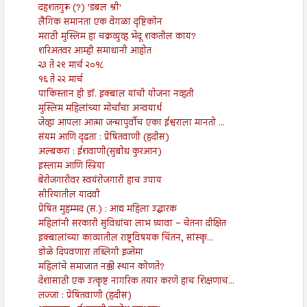
दहशतगुरू (?) 'डबल श्री'
लैंगिक समानता एक वेगळा दृष्टिकोन
मराठी मुस्लिम हा चक्रव्युव्ह भेदू शकतील काय?
शरिअतवर आम्ही समाधानी आहोत
२३ ते २९ मार्च २०१८
१६ ते २२ मार्च
पाकिस्तान ही डॉ. इक्बाल यांची योजना नव्हती
मुस्लिम महिलांच्या मोर्चांचा अन्वयार्थ
जेव्हा आपला आत्मा जन्मापुर्वीच एका ईश्वराला मानतो ...
संयम आणि दृढता : प्रेषितवाणी (हदीस)
अल्बकरा : ईशवाणी(सुबोध कुरआन)
इस्लाम आणि स्त्रिया
बेरोजगारीवर स्वयंरोजगारी हाच उपाय
सीरियातील यादवी
प्रेषित मुहम्मद (स.) : आद्य महिला उद्धारक
महिलांनी सरकारी सुविधांचा लाभ घ्यावा – चेतना दीक्षित
इक्बालांच्या काव्यातील राष्ट्रविषयक चिंतन, सांस्कृ...
डोळे दिपवणारा तब्लिगी इज्तेमा
महिलांचे समाजात नक्की स्थान कोणते?
देशासाठी एक उत्कृष्ट नागरिक तयार करणे हाच शिक्षणाच...
लज्जा : प्रेषितवाणी (हदीस)