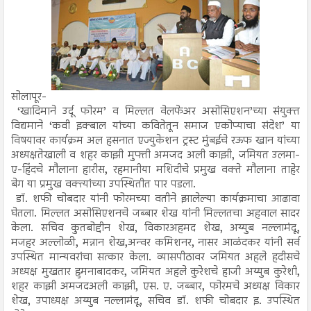
सोलापूर-
‘खादिमाने उर्दू फोरम’ व मिल्लत वेलफेअर असोसिएशन’च्या संयुक्त
विद्यमाने ‘कवी इक्बाल यांच्या कवितेतून समाज एकोप्याचा संदेश’ या
विषयावर कार्यक्रम अल हसनात एज्युकेशन ट्रस्ट मुंबईचे रऊफ खान यांच्या
अध्यक्षतेखाली व शहर काझी मुफ्ती अमजद अली काझी, जमियत उलमा-
ए-हिंदचे मौलाना हारीस, रहमानीया मशिदीचे प्रमुख वक्ते मौलाना ताहेर
बेग या प्रमुख वक्त्यांच्या उपस्थितीत पार पडला.
डॉ. शफी चोबदार यांनी फोरमच्या वतीने झालेल्या कार्यक्रमाचा आढावा
घेतला. मिल्लत असोसिएशनचे जब्बार शेख यांनी मिल्लतचा अहवाल सादर
केला. सचिव कुतबोद्दीन शेख, विकारअहमद शेख, अय्युब नल्लामंदू,
मजहर अल्लोळी, मन्नान शेख,अन्वर कमिशनर, नासर आळंदकर यांनी सर्व
उपस्थित मान्यवरांचा सत्कार केला. व्यासपीठावर जमियत अहले हदीसचे
अध्यक्ष मुखतार हुमनाबादकर, जमियत अहले कुरेशचे हाजी अय्युब कुरेशी,
शहर काझी अमजदअली काझी, एस. ए. जब्बार, फोरमचे अध्यक्ष विकार
शेख, उपाध्यक्ष अय्युब नल्लामंदू, सचिव डॉ. शफी चोबदार इ. उपस्थित