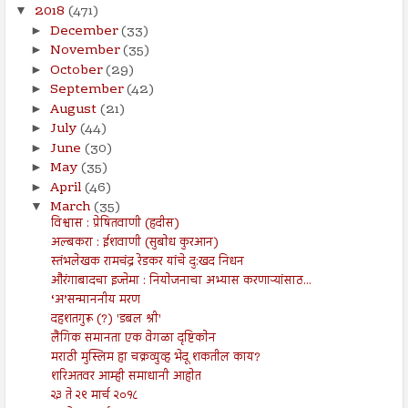
2018
(471)
▼
December
(33)
►
November
(35)
►
October
(29)
►
September
(42)
►
August
(21)
►
July
(44)
►
June
(30)
►
May
(35)
►
April
(46)
►
March
(35)
▼
विश्वास : प्रेषितवाणी (हदीस)
अल्बकरा : ईशवाणी (सुबोध कुरआन)
स्तंभलेखक रामचंद्र रेडकर यांचे दु:खद निधन
औरंगाबादचा इज्तेमा : नियोजनाचा अभ्यास करणाऱ्यांसाठ...
‘अ’सन्माननीय मरण
दहशतगुरू (?) 'डबल श्री'
लैंगिक समानता एक वेगळा दृष्टिकोन
मराठी मुस्लिम हा चक्रव्युव्ह भेदू शकतील काय?
शरिअतवर आम्ही समाधानी आहोत
२३ ते २९ मार्च २०१८