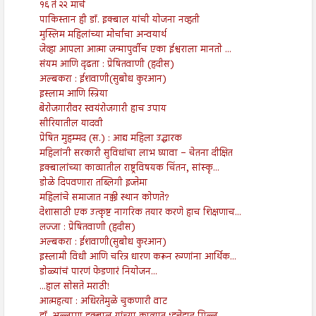
१६ ते २२ मार्च
पाकिस्तान ही डॉ. इक्बाल यांची योजना नव्हती
मुस्लिम महिलांच्या मोर्चांचा अन्वयार्थ
जेव्हा आपला आत्मा जन्मापुर्वीच एका ईश्वराला मानतो ...
संयम आणि दृढता : प्रेषितवाणी (हदीस)
अल्बकरा : ईशवाणी(सुबोध कुरआन)
इस्लाम आणि स्त्रिया
बेरोजगारीवर स्वयंरोजगारी हाच उपाय
सीरियातील यादवी
प्रेषित मुहम्मद (स.) : आद्य महिला उद्धारक
महिलांनी सरकारी सुविधांचा लाभ घ्यावा – चेतना दीक्षित
इक्बालांच्या काव्यातील राष्ट्रविषयक चिंतन, सांस्कृ...
डोळे दिपवणारा तब्लिगी इज्तेमा
महिलांचे समाजात नक्की स्थान कोणते?
देशासाठी एक उत्कृष्ट नागरिक तयार करणे हाच शिक्षणाच...
लज्जा : प्रेषितवाणी (हदीस)
अल्बकरा : ईशवाणी(सुबोध कुरआन)
इस्लामी विधी आणि चरित्र धारण करून रुग्णांना आर्थिक...
डोळ्यांचं पारणं फेडणारं नियोजन...
...हाल सोसते मराठी!
आत्महत्या : अधिरतेमुळे चुकणारी वाट