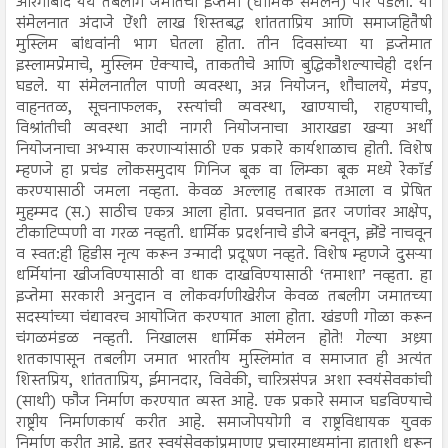
औरंगाबाद येथे तबलीग जमातचा इज्तेमा (धार्मिक संमेलन) पार पडला. या
संमेलनात अंदाजे ऐंशी लाख शिस्तबद्ध शांतताप्रिय आणि समाजहितैषी
मुस्लिम बांधवांनी भाग घेतला होता. तीन दिवसांच्या या इज्तेमात
इस्लामप्रेमाचे, मुस्लिम ऐक्याचे, ताकतीचे आणि बुद्धिकौशल्याचेही दर्शन
घडले. या संमेलनातील पाणी व्यवस्था, अन्न नियोजन, शौचालये, मंडप,
वाहनतळ, सूचनाफलक, रस्त्यांची व्यवस्था, खाण्याची, राहण्याची,
विश्रांतीची व्यवस्था आदी नागरी नियोजनाचा आराखडा खऱ्या अर्थी
नियोजनाचा अभ्यास करणाऱ्यांसाठी एक प्रकारे कार्यशाळाच होती. विशेष
म्हणजे हा प्रचंड लोकसमुदाय गिनिज बूक वा लिम्का बूक मध्ये रेकॉर्ड
करण्यासाठी जमला नव्हता. केवळ अल्लाह तबारक तआला व प्रेषित
मुहम्मद (स.) साठीच एकत्र आला होता. प्रवचनात इतर जणांवर आक्षेप,
टीकाटिप्पणी वा गरळ नव्हती. धार्मिक प्रदर्शनाचे डीजे बनवून, झेंडे नाचवून
व स्वत:ही हिडीस नृत्य करून उन्मादी प्रदूषण नव्हते. विशेष म्हणजे दुसऱ्या
धर्मियांना खीजविण्यासाठी वा धाक दाखविण्यासाठी ‘तमाशा’ नव्हता. हा
इज्तेमा सरकारी अनुदान व लोकवर्गणीखेरीज केवळ तबलीग जमातच्या
सदस्यांच्या चंद्यावरच आयोजित करण्यात आला होता. खंडणी गोळा करून
चंगळमंडळ नव्हती. निखालस धार्मिक संमेलन होते! गेल्या अध्र्या
शतकापासून तबलीग जमात भारतीय मुस्लिमांत व समाजात ही अत्यंत
शिस्तप्रिय, शांतताप्रिय, ईमानदार, विवेकी, चारित्रसंपन्न अशा स्वयंसेवकांची
(साथी) फौज निर्माण करण्यात व्यस्त आहे. एक प्रकारे समाज घडविण्याचे
राष्ट्रीय निर्माणकार्य करीत आहे. समाजोपयोगी व राष्ट्रविधायक युवक
निर्माण करीत आहे. इतर स्वयंसेवकांप्रमाणए प्रचारमाध्यमांना हाताशी धरून